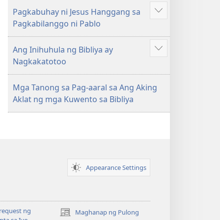
iba
Pagkabuhay ni Jesus Hanggang sa
pa
Ipakita
Pagkabilanggo ni Pablo
ang
iba
Ang Inihuhula ng Bibliya ay
pa
Ipakita
Nagkakatotoo
ang
iba
Mga Tanong sa Pag-aaral sa Ang Aking
pa
Aklat ng mga Kuwento sa Bibliya
Appearance Settings
request ng
Maghanap ng Pulong
(may