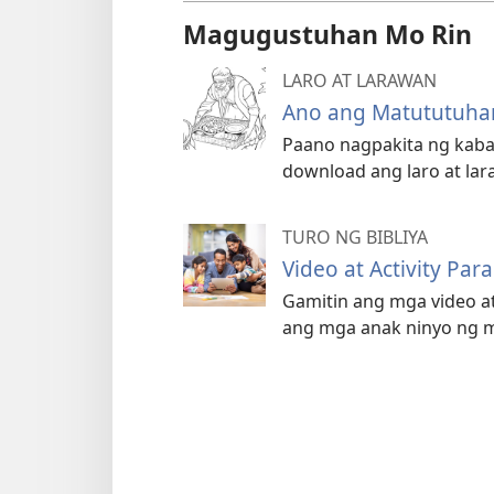
Magugustuhan Mo Rin
LARO AT LARAWAN
Ano ang Matututuha
Paano nagpakita ng kabai
download ang laro at lar
TURO NG BIBLIYA
Video at Activity Par
Gamitin ang mga video at 
ang mga anak ninyo ng m