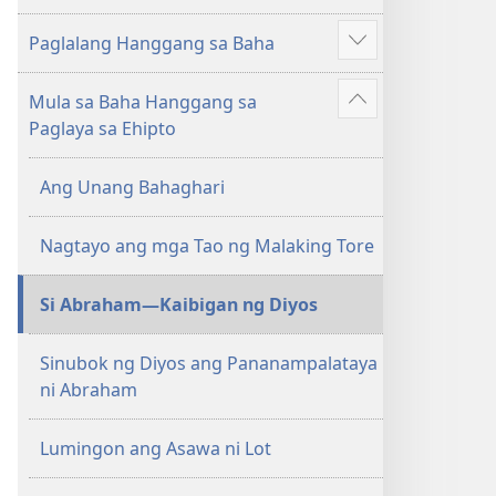
Aklat
Paglalang Hanggang sa Baha
ng
Ipakita
mga
ang
Mula sa Baha Hanggang sa
Kuwento
iba
Ipakita
Paglaya sa Ehipto
sa
pa
ang
Bibliya
iba
Ang Unang Bahaghari
pa
Nagtayo ang mga Tao ng Malaking Tore
Si Abraham—Kaibigan ng Diyos
Sinubok ng Diyos ang Pananampalataya
ni Abraham
Lumingon ang Asawa ni Lot