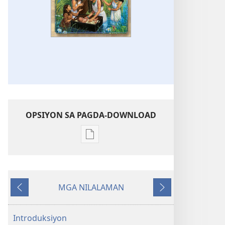
OPSIYON SA PAGDA-DOWNLOAD
Opsiyon
sa
pagda-
download
MGA NILALAMAN
ng
Nauna
Susunod
publikasyon
Ang
Introduksiyon
Aking