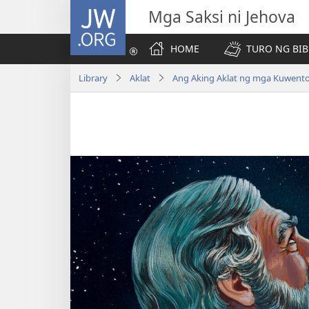
JW.ORG
Mga Saksi ni Jehova
HOME
TURO NG BIB
Library
Aklat
Ang Aking Aklat ng mga Kuwento 