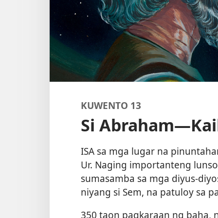
KUWENTO 13
Si Abraham—Kaib
ISA sa mga lugar na pinuntah
Ur. Naging importanteng lunso
sumasamba sa mga diyus-diyosa
niyang si Sem, na patuloy sa pa
350 taon pagkaraan ng baha, 