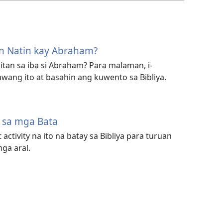
n Natin kay Abraham?
tan sa iba si Abraham? Para malaman, i-
awang ito at basahin ang kuwento sa Bibliya.
a sa mga Bata
activity na ito na batay sa Bibliya para turuan
ga aral.