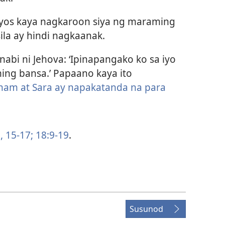
iyos kaya nagkaroon siya ng maraming
ila ay hindi nagkaanak.
nabi ni Jehova: ‘Ipinapangako ko sa iyo
ng bansa.’ Papaano kaya ito
ham at Sara ay napakatanda na para
,
15-17;
18:9-19
.
Susunod