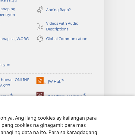
ta sa Iyo
bubukas
anap ng
na
Ano’ng Bago?
ensiyon
bagong
window)
Videos with Audio
o
Descriptions
anap sa JW.ORG
Global Communication
asyon
chtower ONLINE
®
JW Hub
(may
RARY™
bubukas
®
®
na
ibrary
Watchtower Library
bagong
window)
hiya. Ang ilang cookies ay kailangan para
 pang cookies na ginagamit para mas
bahagi ng data na ito. Para sa karagdagang