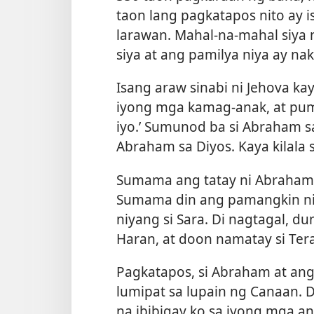
taon lang pagkatapos nito ay is
larawan. Mahal-na-mahal siya 
siya at ang pamilya niya ay naka
Isang araw sinabi ni Jehova k
iyong mga kamag-anak, at pumu
iyo.’ Sumunod ba si Abraham s
Abraham sa Diyos. Kaya kilala s
Sumama ang tatay ni Abraham na
Sumama din ang pamangkin niya
niyang si Sara. Di nagtagal, du
Haran, at doon namatay si Tera
Pagkatapos, si Abraham at ang
lumipat sa lupain ng Canaan. D
na ibibigay ko sa iyong mga an