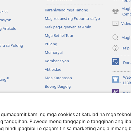
Pupun
Magh
Karaniwang mga Tanong
uklet
(may
Komb
Mag-request ng Pupunta sa Iyo
bubukas
itasyon
Vide
na
Makipag-ugnayan sa Amin
 Artikulo
bagong
Mga Bethel Tour
window)
Magh
Pulong
ra sa Pulong
Help
Memoryal
Kombensiyon
Don
(may
Aktibidad
bubukas
na
Wat
Mga Karanasan
®
ting
bagong
(may
LIB
Buong Daigdig
window)
bubukas
JW L
na
bagong
a
window)
g Bibliya—Audio
 gumagamit kami ng mga cookies at katulad na mga teknolo
g tanggihan. Puwede mong tanggapin o tanggihan ang iba
g-hindi ipagbibili o gagamitin sa marketing ang alinmang 