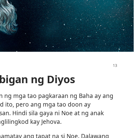
igan ng Diyos
an ng mga tao pagkaraan ng Baha ay ang
d ito, pero ang mga tao doon ay
n. Hindi sila gaya ni Noe at ng anak
glilingkod kay Jehova.
namatay ang tapat na si Noe. Dalawang