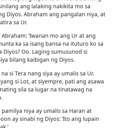
inilang ang lalaking nakikita mo sa
ng Diyos. Abraham ang pangalan niya, at
tira sa Ur.
ay Abraham: ‘Iwanan mo ang Ur at ang
nta ka sa isang bansa na ituturo ko sa
a Diyos? Oo. Laging sumusunod si
iya bilang kaibigan ng Diyos.
 si Tera nang siya ay umalis sa Ur.
ng si Lot, at siyempre, pati ang asawa
mating sila sa lugar na tinatawag na
.
 pamilya niya ay umalis sa Haran at
oon ay sinabi ng Diyos: ‘Ito ang lupain
ak.’