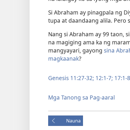
Si Abraham ay pinagpala ng D
tupa at daandaang alila. Pero s
Nang si Abraham ay 99 taon, si
na magiging ama ka ng marami
mangyayari, gayong
sina Abra
magkaanak
?
Genesis 11:27-32;
12:1-7;
17:1-8
Mga Tanong sa Pag-aaral
Nauna