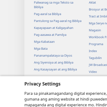
Paliwanag sa mga Teksto sa
Aklat
Bibliya
Brosyur at B
Pag-aaral sa Bibliya
Tract at Imb
Pantulong sa Pag-aaral ng Bibliya
Mga Serye ng
Kapayapaan at Kaligayahan
Magasin
Pag-aasawa at Pamilya
Workbook Pa
Mga Kabataan
Programa
Mga Bata
Index
Pananampalataya sa Diyos
Tagubilin
Ang Siyensiya at ang Bibliya
JW Broadcas
Ang Kasaysayan at ang Bibliya
Video
Musika
Privacy Settings
Audio Dram
Pagbabasa n
Para sa pinakamagandang digital experience,
Drama
gumana ang aming website at hindi puweden
mapaganda ang digital experience mo. Hindin