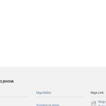
NI JEHOVA
Mga Balita
Mga Link
Mag-
Tungkol sa Amin