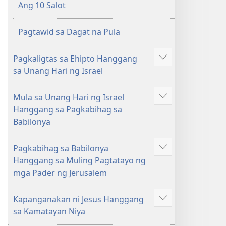
Ang 10 Salot
Pagtawid sa Dagat na Pula
Pagkaligtas sa Ehipto Hanggang
Ipakita
sa Unang Hari ng Israel
ang
iba
Mula sa Unang Hari ng Israel
pa
Ipakita
Hanggang sa Pagkabihag sa
ang
Babilonya
iba
pa
Pagkabihag sa Babilonya
Ipakita
Hanggang sa Muling Pagtatayo ng
ang
mga Pader ng Jerusalem
iba
pa
Kapanganakan ni Jesus Hanggang
Ipakita
sa Kamatayan Niya
ang