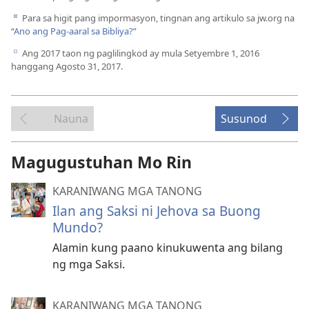
Para sa higit pang impormasyon, tingnan ang artikulo sa jw.org na
d
“
Ano ang Pag-aaral sa Bibliya?
”
Ang 2017 taon ng paglilingkod ay mula Setyembre 1, 2016
e
hanggang Agosto 31, 2017.
Nauna
Susunod
Magugustuhan Mo Rin
KARANIWANG MGA TANONG
Ilan ang Saksi ni Jehova sa Buong
Mundo?
Alamin kung paano kinukuwenta ang bilang
ng mga Saksi.
KARANIWANG MGA TANONG