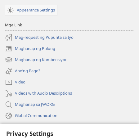
Paglilingkod
ng
Appearance Settings
mga
Saksi
Mga Link
ni
Jehova
Mag-request ng Pupunta sa Iyo
sa
Maghanap ng Pulong
(may
Buong
bubukas
Daigdig
Maghanap ng Kombensiyon
(may
na
bubukas
bagong
Ano’ng Bago?
na
window)
bagong
Video
window)
Videos with Audio Descriptions
Maghanap sa JW.ORG
Global Communication
Help
Privacy Settings