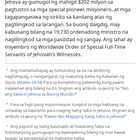
Jehova ay gumugol ng mahigit $202 milyon sa
pagtustos sa mga special pioneer, misyonero, at mga
tagapangasiwa ng sirkito sa kanilang atas ng
paglilingkod sa larangan. Sa buong daigdig, may
kabuoang bilang na 19,730 ordenadong ministro na
naglilingkod sa mga pasilidad ng sangay. Ang lahat ay
miyembro ng Worldwide Order of Special Full-Time
Servants of Jehovah’s Witnesses.
Ang mamamahayag ay tumutukoy sa isa na aktibong
a
naghahayag, o nangangaral, ng mabuting balita ng Kaharian ng
Diyos. (
Mateo 24:14
) Para sa kumpletong paliwanag kung paano
nalalaman ang bilang na ito, tingnan ang artikulo sa jw.org na “
Ilan
ang Saksi ni Jehova sa Buong Mundo?
”
Para sa higit pang impormasyon tungkol sa mga hakbang na
b
umaakay sa bautismo para maging isang Saksi ni Jehova, tingnan ang
artikulo sa jw.org na “
Paano Ako Magiging Isang Saksi ni Jehova?
”
Ang payunir ay isang bautisado at huwarang Saksi na
c
boluntaryong gumugugol ng espesipikong bilang ng oras bawat
buwan sa pangangaral ng mabuting balita.