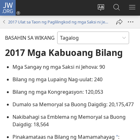
JW.ORG
Mag-
log
Baguhin
Maghana
IPA
In
ang
sa
AN
2017 Ulat sa Taon ng Paglilingkod ng mga Saksi ni Jehova sa Buong Daigdig
(may
wika
JW.ORG
ME
bubukas
ng
BASAHIN SA WIKANG
na
site
bagong
2017 Mga Kabuoang Bilang
window)
Mga Sangay ng mga Saksi ni Jehova: 90
Bilang ng mga Lupaing Nag-uulat: 240
Bilang ng mga Kongregasyon: 120,053
Dumalo sa Memoryal sa Buong Daigdig: 20,175,477
Nakibahagi sa Emblema ng Memoryal sa Buong
Daigdig: 18,564
Pinakamataas na Bilang ng Mamamahayag
:
a