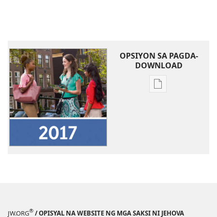
OPSIYON SA PAGDA-
DOWNLOAD
Opsiyon
sa
pagda-
download
ng
publikasyon
2017
Ulat
sa
Taon
ng
®
JW.ORG
/ OPISYAL NA WEBSITE NG MGA SAKSI NI JEHOVA