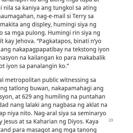
 nila sa kaniya ang tungkol sa ating
naumagahan, nag-e-mail si Terry sa
 makita ang displey, humingi siya ng
o sa mga pulong. Humingi rin siya ng
 kay Jehova. “Pagkatapos, binati n’yo
’yo ang nakapagpapatibay na tekstong iyon
masyon na kailangan ko para makabalik
ot iyon sa panalangin ko.”
l metropolitan public witnessing sa
 ng tatlong buwan, nakapamahagi ang
syon, at 629 ang humiling na puntahan
dad nang lalaki ang nagbasa ng aklat na
 niya nito. Nag-aral siya sa seminaryo
 Jesus at
sa Kaharian ng Diyos. Kaya
 stand para masagot ang mga tanong