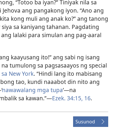
ong, “Totoo ba iyan?” Tiniyak nila sa
ni Jehova ang pangakong iyon. “Ano ang
kita kong muli ang anak ko?” ang tanong
w siya sa kaniyang tahanan. Pagdating
y ang lalaki para simulan ang pag-aaral
ang kaayusang ito!” ang sabi ng isang
 na tumulong sa pagsasaayos ng special
g sa New York
. “Hindi lang ito mabisang
ibong tao, kundi naaabot din nito ang
‘
nawawalang mga tupa
’—na
mbalik sa kawan.”—
Ezek. 34:15, 16
.
Susunod