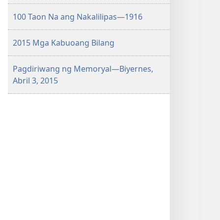
ang
100 Taon Na ang Nakalilipas—1916
iba
pa
2015 Mga Kabuoang Bilang
Pagdiriwang ng Memoryal​—Biyernes,
Abril 3, 2015