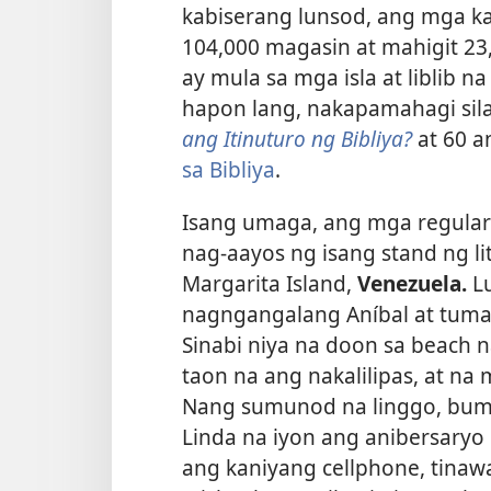
kabiserang lunsod, ang mga k
104,000 magasin at mahigit 23
ay mula sa mga isla at liblib 
hapon lang, nakapamahagi sila
ang Itinuturo ng Bibliya?
at 60 a
sa Bibliya
.
Isang umaga, ang mga regular 
nag-aayos ng isang stand ng li
Margarita Island,
Venezuela.
Lu
nagngangalang Aníbal at tuma
Sinabi niya na doon sa beach n
taon na ang nakalilipas, at na
Nang sumunod na linggo, bumali
Linda na iyon ang anibersaryo
ang kaniyang cellphone, tinaw