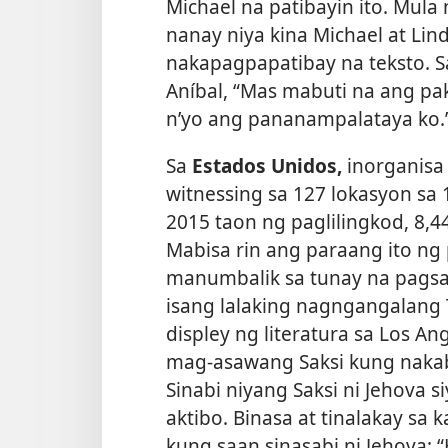
Michael na patibayin ito. Mul
nanay niya kina Michael at Lin
nakapagpapatibay na teksto. Sa
Aníbal, “Mas
mabuti na ang pa
n’yo ang pananampalataya ko.
Sa
Estados Unidos,
inorganisa 
witnessing sa 127 lokasyon sa
2015 taon ng paglilingkod, 8,4
Mabisa rin ang paraang ito n
manumbalik sa tunay na pagsa
isang lalaking nagngangalang 
displey ng literatura sa Los An
mag-asawang Saksi kung nakaba
Sinabi niyang Saksi ni Jehova s
aktibo. Binasa at tinalakay s
kung saan sinasabi ni Jehova: