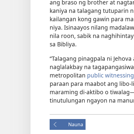
ang braso ng brother at nagtan
kaniya na talagang tutuparin 
kailangan kong gawin para ma
niya. Isinaayos nilang madala
nila roon, sabik na naghihinta
sa Bibliya.
“Talagang pinagpala ni Jehova 
naglalakbay na tagapangasiwa
metropolitan
public witnessin
paraan para maabot ang libo-l
maraming di-aktibo o tiwalag—
tinutulungan ngayon na manu
Nauna