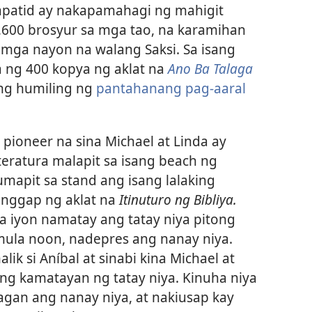
apatid ay nakapamahagi ng mahigit
,600 brosyur sa mga tao, na karamihan
na mga nayon na walang Saksi. Sa isang
 ng 400 kopya ng aklat na
Ano Ba Talaga
ng humiling ng
pantahanang pag-aaral
pioneer na sina Michael at Linda ay
teratura malapit sa isang beach ng
mapit sa stand ang isang lalaking
nggap ng aklat na
Itinuturo ng Bibliya.
a iyon namatay ang tatay niya pitong
 mula noon, nadepres ang nanay niya.
k si Aníbal at sinabi kina Michael at
 ng kamatayan ng tatay niya. Kinuha niya
agan ang nanay niya, at nakiusap kay