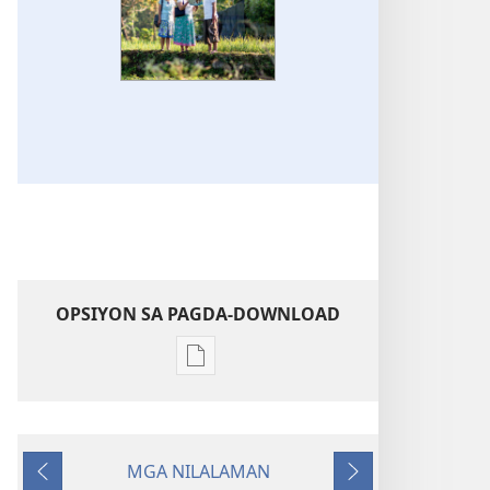
OPSIYON SA PAGDA-DOWNLOAD
Opsiyon
sa
pagda-
download
MGA NILALAMAN
ng
Nauna
Susunod