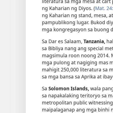
literatura sa mga mesa at car
ng Kaharian ng Diyos. (
Mat. 24
ng Kaharian ng stand, mesa, a
pampublikong lugar. Bukod diy
mga kongregasyon sa buong da
Sa Dar es Salaam,
Tanzania,
hal
sa Bibliya nang ang special me
magsimula roon noong 2014. 
mga pulong at nagiging
mas ma
mahigit 250,000 literatura sa
sa mga bansa sa Aprika at iba
Sa
Solomon Islands,
wala pan
sa napakalaking teritoryo sa ma
metropolitan public witnessi
maipalaganap ang mga binhi n