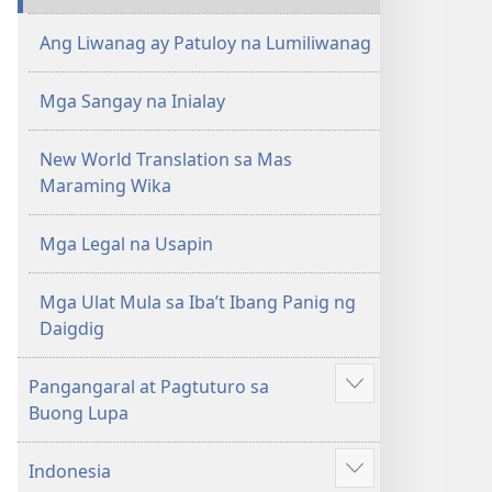
Ang Liwanag ay Patuloy na Lumiliwanag
Mga Sangay na Inialay
New World Translation sa Mas
Maraming Wika
Mga Legal na Usapin
Mga Ulat Mula sa Iba’t Ibang Panig ng
Daigdig
Pangangaral at Pagtuturo sa
Ipakita
Buong Lupa
ang
iba
Indonesia
pa
Ipakita