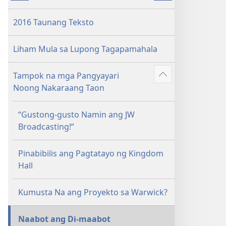
publikasyon
2016
2016 Taunang Teksto
Taunang
Aklat
Liham Mula sa Lupong Tagapamahala
ng
mga
Tampok na mga Pangyayari
Saksi
Ipakita
Noong Nakaraang Taon
ni
ang
Jehova
iba
“Gustong-gusto Namin ang JW
pa
Broadcasting!”
Pinabibilis ang Pagtatayo ng Kingdom
Hall
Kumusta Na ang Proyekto sa Warwick?
Naabot ang Di-maabot