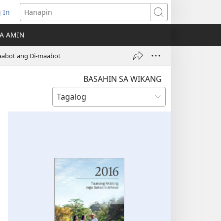
 In
Hanapin
ukas
A AMIN
ong
abot ang Di-maabot
ow)
BASAHIN SA WIKANG