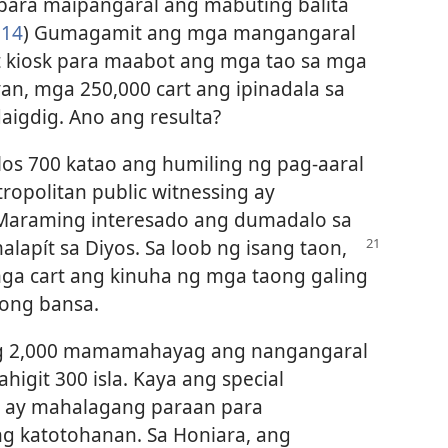
t para maipangaral ang mabuting balita
:14
) Gumagamit ang mga mangangaral
t kiosk para maabot ang mga tao sa mga
an, mga 250,000 cart ang ipinadala sa
igdig. Ano ang resulta?
os 700 katao ang humiling ng pag-aaral
tropolitan public witnessing ay
Maraming interesado ang dumadalo sa
lapít sa Diyos. Sa loob ng isang taon,
 mga cart ang kinuha ng mga taong galing
yong bansa.
g 2,000 mamamahayag ang nangangaral
higit 300 isla. Kaya ang special
ng ay mahalagang paraan para
g katotohanan. Sa Honiara, ang