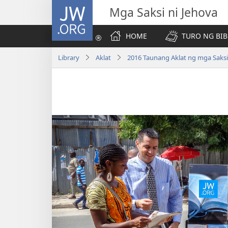
JW.ORG
Mga Saksi ni Jehova
HOME
TURO NG BIB
Library
Aklat
2016 Taunang Aklat ng mga Saksi