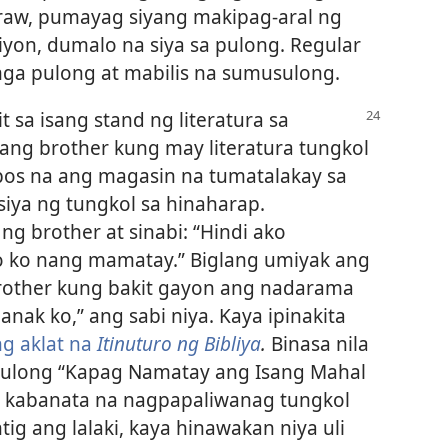
araw, pumayag siyang makipag-aral ng
 iyon, dumalo na siya sa pulong. Regular
ga pulong at mabilis na sumusulong.
t sa isang stand ng literatura sa
ng brother kung may literatura tungkol
ubos na ang magasin na tumatalakay sa
siya ng tungkol sa hinaharap.
ng brother at sinabi: “Hindi ako
to ko nang mamatay.” Biglang umiyak ang
brother kung bakit gayon ang nadarama
anak ko,” ang sabi niya. Kaya ipinakita
ng aklat na
Itinuturo ng Bibliya
.
Binasa nila
tulong “Kapag Namatay ang Isang Mahal
g kabanata na nagpapaliwanag tungkol
ig ang lalaki, kaya hinawakan niya uli