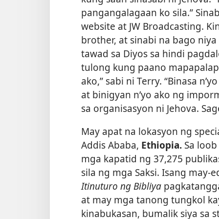
pangangalagaan ko sila.” Sinabi
website at JW Broadcasting. Ki
brother, at sinabi na bago niya
tawad sa Diyos sa hindi pagdal
tulong kung paano mapapalapít
ako,” sabi ni Terry. “Binasa n
at binigyan n’yo ako ng impor
sa organisasyon ni Jehova. Sag
May apat na lokasyon ng specia
Addis Ababa,
Ethiopia.
Sa loob
mga kapatid ng 37,275 publika
sila ng mga Saksi. Isang may-e
Itinuturo ng Bibliya
pagkatanggap
at may mga tanong tungkol kay
kinabukasan, bumalik siya sa