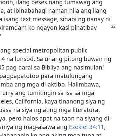
a noon, ilang beses nang tumawag ang
da, at ibinabahagi naman nila ang ilang
 isang text message, sinabi ng nanay ni
kiramdam ko ngayon kasi pinatibay
”
ang special metropolitan public
 14 na lunsod. Sa unang pitong buwan ng
45 pag-aaral sa Bibliya ang nasimulan!
g pagpapatotoo para matulungang
mba ang mga di-aktibo. Halimbawa,
Terry ang tumitingin sa isa sa mga
geles, California, kaya tinanong siya ng
sa na siya ng ating mga literatura.
iya, pero halos apat na taon na siyang di-
a kaniya ng mag-asawa ang
Ezekiel 34:11
,
 “Hahanapin ko ang aking mga tupa at