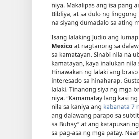
niya. Makalipas ang isa pang 
Bibliya, at sa dulo ng linggong
na siyang dumadalo sa ating m
Isang lalaking Judio ang lumapi
Mexico
at nagtanong sa dalawa
sa kamatayan. Sinabi nila na 
kamatayan, kaya inalukan nila 
Hinawakan ng lalaki ang braso 
interesado sa hinaharap. Gus
lalaki. Tinanong siya ng mga 
niya. “Kamamatay lang kasi ng 
nila sa kaniya ang
kabanata 7 
ang dalawang parapo sa subti
sa Buhay” at ang katapusan n
sa pag-asa ng mga patay. Naant