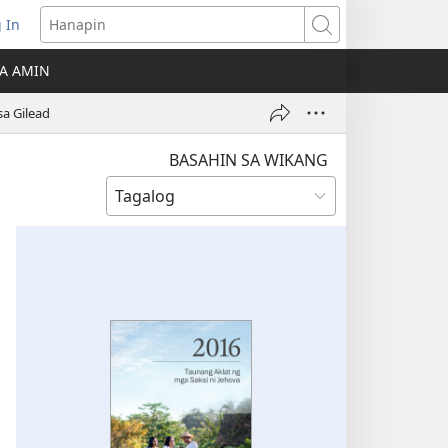
 In
Hanapin
ukas
A AMIN
ong
a Gilead
ow)
BASAHIN SA WIKANG