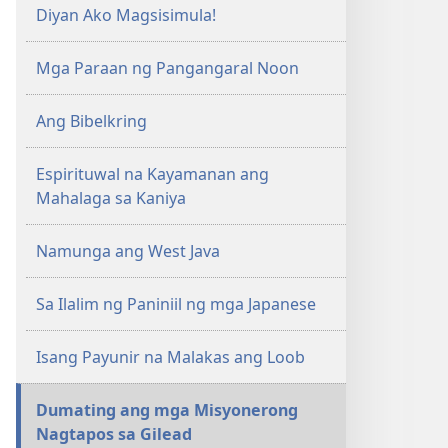
Diyan Ako Magsisimula!
Mga Paraan ng Pangangaral Noon
Ang Bibelkring
Espirituwal na Kayamanan ang
Mahalaga sa Kaniya
Namunga ang West Java
Sa Ilalim ng Paniniil ng mga Japanese
Isang Payunir na Malakas ang Loob
Dumating ang mga Misyonerong
Nagtapos sa Gilead