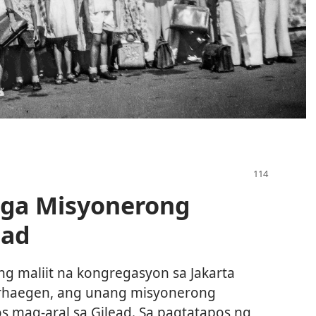
ga Misyonerong
ead
g maliit na kongregasyon sa Jakarta
erhaegen, ang unang misyonerong
 mag-aral sa Gilead. Sa pagtatapos ng