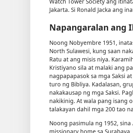
Watch Tower Society ang itinat
Jakarta. Si Ronald Jacka ang in
Napangaralan ang I
Noong Nobyembre 1951, inatas
North Sulawesi, kung saan nak
Ratu at ang misis niya. Karam
Kristiyano sila at malaki ang 
nagpapapasok sa mga Saksi at
turo ng Bibliya. Kadalasan, g
nakakausap ng mga Saksi. Pag
nakikinig. At wala pang isang
talakayan dahil mga 200 tao n
Noong pasimula ng 1952, sina 
missionary home sa Surabaya, 