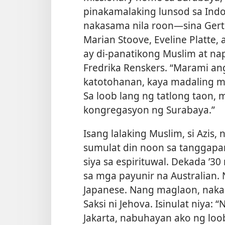
pinakamalaking lunsod sa Ind
nakasama nila roon—sina Gertru
Marian Stoove, Eveline Platte,
ay di-panatikong
Muslim at nap
Fredrika Renskers. “Marami an
katotohanan, kaya madaling ma
Sa loob lang ng tatlong taon
kongregasyon ng Surabaya.”
Isang lalaking Muslim, si Azis
sumulat din noon sa tanggapa
siya sa espirituwal. Dekada ’3
sa mga payunir na Australian
Japanese. Nang maglaon, nakaki
Saksi ni Jehova. Isinulat niya:
Jakarta, nabuhayan ako ng lo