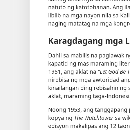
natuto ng katotohanan. Ang il
liblib na mga nayon nila sa K
naging matatag na mga kongr
Karagdagang mga Li
Dahil sa mabilis na paglawak
kapatid ng mas maraming lite
1951, ang aklat na
“Let God Be T
nirebisa ng mga awtoridad ang
kinailangan ding rebisahin ng 
aklat, maraming taga-Indonesi
Noong 1953, ang tanggapang 
kopya ng
The Watchtower
sa wi
edisyon makalipas ang 12 taon