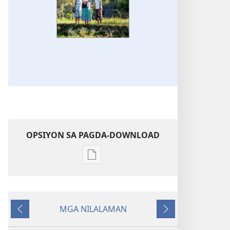
OPSIYON SA PAGDA-DOWNLOAD
Opsiyon
sa
pagda-
download
MGA NILALAMAN
ng
Nauna
Susunod
publikasyon