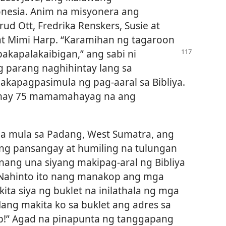
onesia. Anim na misyonera ang
d Ott, Fredrika Renskers, Susie at
 at Mimi Harp. “Karamihan ng tagaroon
akapalakaibigan,” ang sabi ni
g parang naghihintay lang sa
kapagpasimula ng pag-aaral sa Bibliya.
, may 75 mamamahayag na ang
, na mula sa Padang, West Sumatra, ang
ng pansangay at humiling na tulungan
0 nang una siyang makipag-aral ng Bibliya
. Nahinto ito nang manakop ang mga
ta siya ng buklet na inilathala ng mga
 “Nang makita ko sa buklet ang adres sa
ob!” Agad na pinapunta ng tanggapang