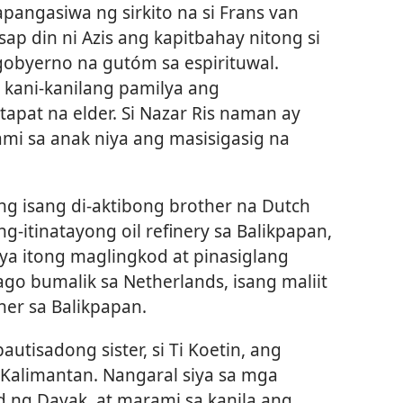
angasiwa ng sirkito na si Frans van
ap din ni Azis ang kapitbahay nitong si
gobyerno na gutóm sa espirituwal.
 kani-kanilang pamilya ang
tapat na elder. Si Nazar Ris naman ay
ami sa anak niya ang masisigasig na
ang isang di-aktibong brother na Dutch
g-itinatayong oil refinery sa Balikpapan,
ya itong maglingkod at pinasiglang
go bumalik sa Netherlands, isang maliit
her sa Balikpapan.
tisadong sister, si Ti Koetin, ang
 Kalimantan. Nangaral siya sa mga
 ng Dayak, at marami sa kanila ang