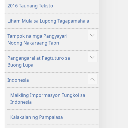
2016
2016 Taunang Teksto
Taunang
Aklat
Liham Mula sa Lupong Tagapamahala
ng
mga
Tampok na mga Pangyayari
Saksi
Ipakita
Noong Nakaraang Taon
ni
ang
Jehova
iba
Pangangaral at Pagtuturo sa
pa
Ipakita
Buong Lupa
ang
iba
Indonesia
pa
Ipakita
ang
Maikling Impormasyon Tungkol sa
iba
Indonesia
pa
Kalakalan ng Pampalasa