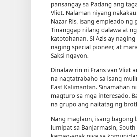
pansangay sa Padang ang tagap
Vliet. Nalaman niyang nakakaus
Nazar Ris, isang empleado ng 
Tinanggap nilang dalawa at ng
katotohanan. Si Azis ay naging 
naging special pioneer, at mar
Saksi ngayon.
Dinalaw rin ni Frans van Vliet 
na nagtatrabaho sa isang mulin
East Kalimantan. Sinamahan ni
magturo sa mga interesado. Ba
na grupo ang naitatag ng brot
Nang maglaon, isang bagong bau
lumipat sa Banjarmasin, South
kamag-anak niya sa komunidad