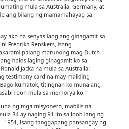
umating mula sa Australia, Germany, at
ble ang bilang ng mamamahayag sa
ay ako na senyas lang ang ginagamit sa
 ni Fredrika Renskers, isang
pakarami palang marunong mag-Dutch
ang halos laging ginagamit ko sa
Ronald Jacka na mula sa Australia:
ng testimony card na may maikling
 Bago kumatok, titingnan ko muna ang
nasabi roon mula sa memorya ko.”
guna ng mga misyonero, mabilis na
 34 ay naging 91 ito sa loob lang ng
1, 1951, isang tanggapang pansangay ng