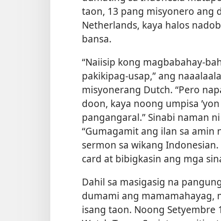
taon, 13 pang misyonero ang d
Netherlands, kaya halos nado
bansa.
“Naiisip kong magbabahay-bah
pakikipag-usap,” ang naaalaala
misyonerang Dutch. “Pero na
doon, kaya noong umpisa ’yon 
pangangaral.” Sinabi naman ni 
“Gumagamit ang ilan sa amin 
sermon sa wikang Indonesian.
card at bibigkasin ang mga si
Dahil sa masigasig na pangun
dumami ang mamamahayag, mula
isang taon. Noong Setyembre 