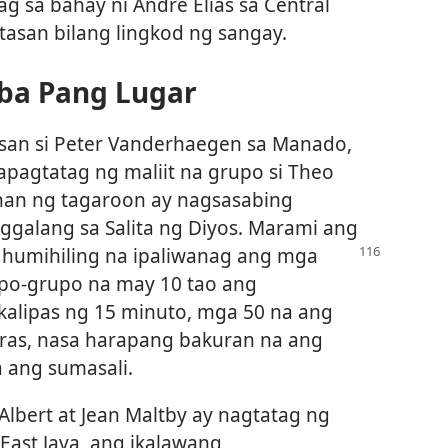
ag sa bahay ni André Elias sa Central
atasan bilang lingkod ng sangay.
ba Pang Lugar
an si Peter Vanderhaegen sa Manado,
apagtatag ng maliit na grupo si Theo
ihan ng tagaroon ay nagsasabing
paggalang sa Salita ng Diyos. Marami ang
 humihiling na ipaliwanag ang
mga
rupo-grupo na may 10 tao ang
kalipas ng 15 minuto, mga 50 na ang
 oras, nasa harapang bakuran na ang
a ang sumasali.
Albert at Jean Maltby ay nagtatag ng
East Java, ang ikalawang