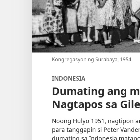
Kongregasyon ng Surabaya, 1954
INDONESIA
Dumating ang m
Nagtapos sa Gil
Noong Hulyo 1951, nagtipon an
para tanggapin si Peter Vand
dumating sa Indonesia matapos