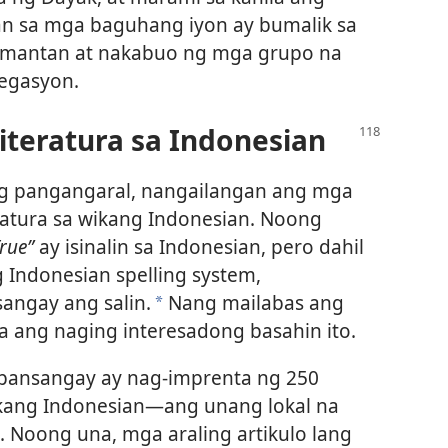
an sa mga baguhang iyon ay bumalik sa
alimantan at nakabuo ng mga grupo na
egasyon.
teratura sa Indonesian
 ng pangangaral, nangailangan ang mga
ratura sa wikang Indonesian. Noong
rue”
ay isinalin sa Indonesian, pero dahil
 Indonesian spelling system,
sangay ang salin.
Nang mailabas ang
a
a ang naging interesadong basahin ito.
pansangay ay nag-imprenta ng 250
kang Indonesian—ang unang lokal na
. Noong una, mga araling artikulo lang