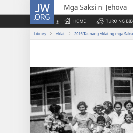
JW.ORG
Mga Saksi ni Jehova
HOME
TURO NG BIB
Library
Aklat
2016 Taunang Aklat ng mga Saksi