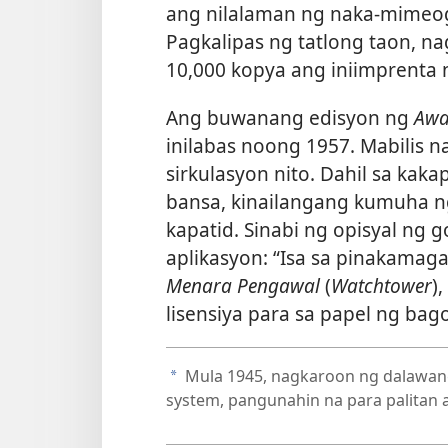
ang nilalaman ng naka-mimeo
Pagkalipas ng tatlong taon, n
10,000 kopya ang iniimprenta 
Ang buwanang edisyon ng
Awa
inilabas noong 1957. Mabilis 
sirkulasyon nito. Dahil sa kak
bansa, kinailangang kumuha ng
kapatid. Sinabi ng opisyal ng 
aplikasyon: “Isa sa pinakama
Menara Pengawal
(
Watchtower
)
lisensiya para sa papel ng bag
Mula 1945, nagkaroon ng dalawang
a
system, pangunahin na para palitan 