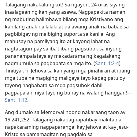
Talagang nakakalungkot! Sa ngayon, 24-oras siyang
inaalagaan ng kaniyang asawa. Nagpapakita naman
ng mabuting halimbawa bilang mga Kristiyano ang
kanilang anak na lalaki at dalawang anak na babae sa
pagbibigay ng maibiging suporta sa kanila. Ang
mahusay na pamilyang ito at kayong lahat na
nagtatagumpay sa iba’t ibang pagsubok sa inyong
pananampalataya ay makadarama ng kagalakang
nagmumula sa pagbabata sa mga ito. (
Sant. 1:2-4
)
Tinitiyak ni Jehova sa kaniyang mga pinahiran at ibang
mga tupa na magiging maligaya tayo kapag patuloy
tayong nagbabata sa mga pagsubok dahil
pagpapalain niya tayo ng buhay na walang hanggan!​—
Sant. 1:12
.
Ang dumalo sa Memoryal noong nakaraang taon ay
19,241,252. Talagang nakapagpapatibay makita na
napakaraming nagpaparangal kay Jehova at kay Jesu-
Kristo sa pamamagitan ng pagdalo sa