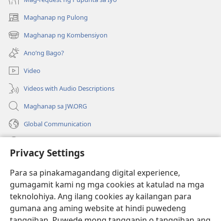
Maghanap ng Pulong
(may
bubukas
Maghanap ng Kombensiyon
(may
na
bubukas
bagong
Ano’ng Bago?
na
window)
bagong
Video
window)
Videos with Audio Descriptions
Maghanap sa JW.ORG
Global Communication
Help
Privacy Settings
Donasyon
(may
Para sa pinakamagandang digital experience,
bubukas
gumagamit kami ng mga cookies at katulad na mga
na
Watchtower ONLINE LIBRARY™
teknolohiya. Ang ilang cookies ay kailangan para
(may
bagong
gumana ang aming website at hindi puwedeng
bubukas
window)
®
JW Hub
na
tanggihan. Puwede mong tanggapin o tanggihan ang
(may