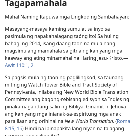
Tagapamahala
Mahal Naming Kapuwa mga Lingkod ng Sambahayan:
Masayang-masaya kaming sumulat sa inyo sa
pasimula ng napakahalagang taóng ito! Sa huling
bahagi ng 2014, isang daang taon na mula nang
magsimulang mamahala sa gitna ng kaniyang mga
kaaway ang ating minamahal na Haring Jesu-Kristo.​—
Awit 110:1, 2
.
Sa pagsisimula ng taon ng paglilingkod, sa taunang
miting ng Watch Tower Bible and Tract Society of
Pennsylvania, inilabas ng New World Bible Translation
Committee ang bagong-rebisang edisyon sa Ingles ng
pinakamagandang salin ng Bibliya. Ginamit ni Jehova
ang kaniyang mga inianak-sa-espiritung mga anak
para ilaan ang orihinal na
New World Translation.
(
Roma
8:15, 16
) Hindi ba ipinapakita lang niyan na talagang
espesyal ang saling ito?