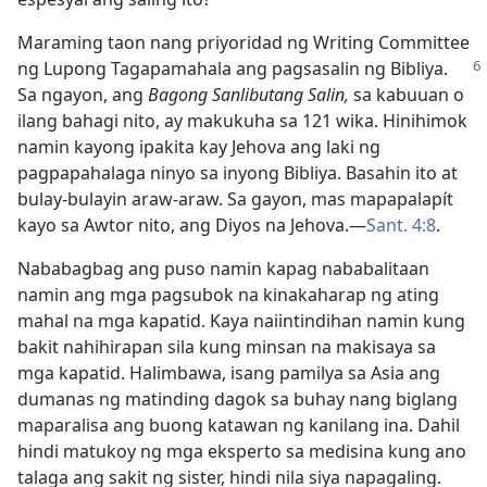
Maraming taon nang priyoridad ng Writing Committee
ng Lupong
Tagapamahala ang pagsasalin ng Bibliya.
Sa ngayon, ang
Bagong Sanlibutang Salin,
sa kabuuan o
ilang bahagi nito, ay makukuha sa 121 wika. Hinihimok
namin kayong ipakita kay Jehova ang laki ng
pagpapahalaga ninyo sa inyong Bibliya. Basahin ito at
bulay-bulayin araw-araw. Sa gayon, mas mapapalapít
kayo sa Awtor nito, ang Diyos na Jehova.​—
Sant. 4:8
.
Nababagbag ang puso namin kapag nababalitaan
namin ang mga pagsubok na kinakaharap ng ating
mahal na mga kapatid. Kaya naiintindihan namin kung
bakit nahihirapan sila kung minsan na makisaya sa
mga kapatid. Halimbawa, isang pamilya sa Asia ang
dumanas ng matinding dagok sa buhay nang biglang
maparalisa ang buong katawan ng kanilang ina. Dahil
hindi matukoy ng mga eksperto sa medisina kung ano
talaga ang sakit ng sister, hindi nila siya napagaling.