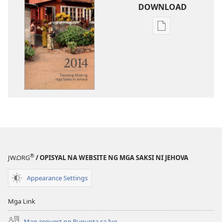
DOWNLOAD
Opsiyon
sa
pagda-
download
ng
publikasyon
2014
Taunang
Aklat
ng
mga
®
JW.ORG
/ OPISYAL NA WEBSITE NG MGA SAKSI NI JEHOVA
Saksi
ni
Appearance Settings
Jehova
Mga Link
Mag-request ng Pupunta sa Iyo