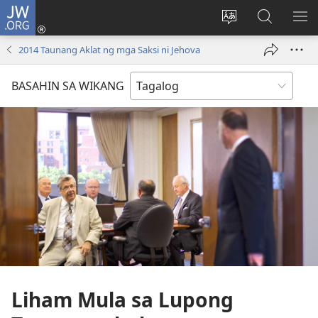
JW.ORG
Mag-
log
Baguhin
Maghana
IPA
In
ang
sa
AN
2014 Taunang Aklat ng mga Saksi ni Jehova
(may
wika
JW.ORG
ME
bubukas
ng
BASAHIN SA WIKANG
na
site
bagong
window)
Liham Mula sa Lupong