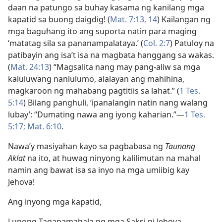
daan na patungo sa buhay kasama ng kanilang mga
kapatid sa buong daigdig! (
Mat. 7:13, 14
) Kailangan ng
mga baguhang ito ang suporta natin para maging
‘matatag sila sa pananampalataya.’ (
Col. 2:7
) Patuloy na
patibayin ang isa’t isa na magbata hanggang sa wakas.
(
Mat. 24:13
) “Magsalita nang may pang-aliw sa mga
kaluluwang nanlulumo, alalayan ang mahihina,
magkaroon ng mahabang pagtitiis sa lahat.” (
1 Tes.
5:14
) Bilang panghuli, ‘ipanalangin natin nang walang
lubay’: “Dumating nawa ang iyong kaharian.”​—
1 Tes.
5:17;
Mat. 6:10
.
Nawa’y masiyahan kayo sa pagbabasa ng
Taunang
Aklat
na ito, at huwag ninyong kalilimutan na mahal
namin ang bawat isa sa inyo na mga umiibig kay
Jehova!
Ang inyong mga kapatid,
Lupong Tagapamahala ng mga Saksi ni Jehova