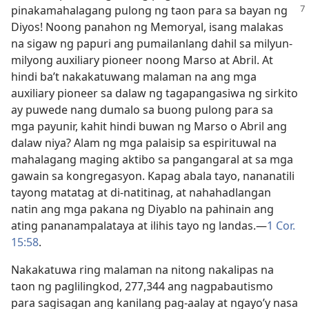
pinakamahalagang pulong
ng taon para sa bayan ng
Diyos! Noong panahon ng Memoryal, isang malakas
na sigaw ng papuri ang pumailanlang dahil sa milyun-
milyong auxiliary pioneer noong Marso at Abril. At
hindi ba’t nakakatuwang malaman na ang mga
auxiliary pioneer sa dalaw ng tagapangasiwa ng sirkito
ay puwede nang dumalo sa buong pulong para sa
mga payunir, kahit hindi buwan ng Marso o Abril ang
dalaw niya? Alam ng mga palaisip sa espirituwal na
mahalagang maging aktibo sa pangangaral at sa mga
gawain sa kongregasyon. Kapag abala tayo, nananatili
tayong matatag at di-natitinag, at nahahadlangan
natin ang mga pakana ng Diyablo na pahinain ang
ating pananampalataya at ilihis tayo ng landas.​—
1 Cor.
15:58
.
Nakakatuwa ring malaman na nitong nakalipas na
taon ng paglilingkod, 277,344 ang nagpabautismo
para sagisagan ang kanilang pag-aalay at ngayo’y nasa