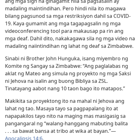
ang mga sign na ginagamit nila sa pagsasalin ay
madaling maintindihan. Pero hindi nila ito magawa
bilang pagsunod sa mga restriksiyon dahil sa COVID-
19. Kaya gumamit ang mga tagapagsalin ng mga
videoconferencing tool para makausap pa rin ang
mga deaf. Dahil dito, nakakagawa sila ng mga video na
madaling naiintindihan ng lahat ng deaf sa Zimbabwe.
Sinabi ni Brother John Hunguka, isang miyembro ng
Komite ng Sangay sa Zimbabwe: “Ang paglalabas ng
aklat ng Mateo ang simula ng proyekto ng mga Saksi
ni Jehova na isalin ang buong Bibliya sa ZSL.
Tinatayang aabot nang 10 taon bago ito matapos.”
Makikita sa proyektong ito na mahal ni Jehova ang
lahat ng tao. Masaya tayo sa pagpapalang ito at
napapakilos tayo nito na maging mas masigasig sa
pangangaral ng “walang-hanggang mabuting balita
. . . sa bawat bansa at tribo at wika at bayan.”—
Apocalipsis 14:6
.