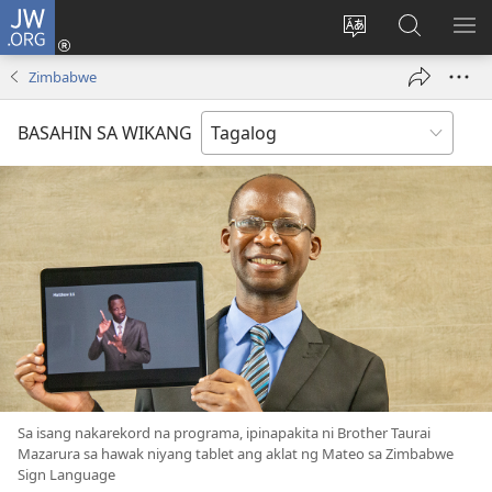
JW.ORG
Mag-
log
Baguhin
Maghana
IPA
In
ang
sa
AN
Zimbabwe
(may
wika
JW.ORG
ME
bubukas
ng
BASAHIN SA WIKANG
na
site
bagong
window)
Sa isang nakarekord na programa, ipinapakita ni Brother Taurai
Mazarura sa hawak niyang tablet ang aklat ng Mateo sa Zimbabwe
Sign Language