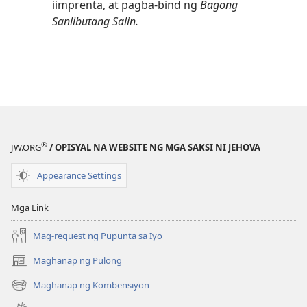
iimprenta, at pagba-bind ng
Bagong
Sanlibutang Salin.
®
JW.ORG
/ OPISYAL NA WEBSITE NG MGA SAKSI NI JEHOVA
Appearance Settings
Mga Link
Mag-request ng Pupunta sa Iyo
Maghanap ng Pulong
(may
bubukas
Maghanap ng Kombensiyon
(may
na
bubukas
bagong