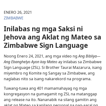
ENERO 26, 2021
ZIMBABWE
Inilabas ng mga Saksi ni
Jehova ang Aklat ng Mateo sa
Zimbabwe Sign Language
Noong Enero 24, 2021, ang mga video ng
Ang Bibliya—
Ang Ebanghelyo Ayon kay Mateo
ay inilabas sa Zimbabwe
Sign Language (ZSL). Si Brother Taurai Mazarura, isang
miyembro ng Komite ng Sangay sa Zimbabwe, ang
naglabas nito sa isang nakarekord na programa.
Tuwang-tuwa ang 401 mamamahayag ng mga
kongregasyon na gumagamit ng ZSL na matanggap
ang release na ito. Nananabik na silang gamitin ang
aklat ng Mateo sa kanilang personal na pag-aaral ng