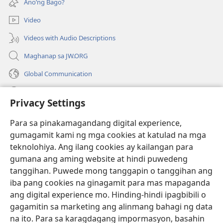
Ano’ng Bago?
na
window)
bagong
Video
window)
Videos with Audio Descriptions
Maghanap sa JW.ORG
Global Communication
Help
Privacy Settings
Donasyon
(may
Para sa pinakamagandang digital experience,
bubukas
gumagamit kami ng mga cookies at katulad na mga
na
Watchtower ONLINE LIBRARY™
teknolohiya. Ang ilang cookies ay kailangan para
(may
bagong
gumana ang aming website at hindi puwedeng
bubukas
window)
®
JW Hub
na
tanggihan. Puwede mong tanggapin o tanggihan ang
(may
bagong
bubukas
iba pang cookies na ginagamit para mas mapaganda
window)
®
JW Library
na
ang digital experience mo. Hinding-hindi ipagbibili o
bagong
gagamitin sa marketing ang alinmang bahagi ng data
window)
®
Watchtower Library
na ito. Para sa karagdagang impormasyon, basahin