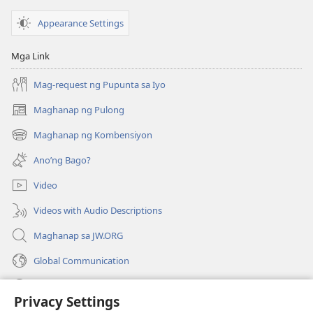
Appearance Settings
Mga Link
Mag-request ng Pupunta sa Iyo
Maghanap ng Pulong
(may
bubukas
Maghanap ng Kombensiyon
(may
na
bubukas
bagong
Ano’ng Bago?
na
window)
bagong
Video
window)
Videos with Audio Descriptions
Maghanap sa JW.ORG
Global Communication
Help
Privacy Settings