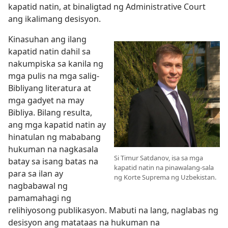
kapatid natin, at binaligtad ng Administrative Court
ang ikalimang desisyon.
Kinasuhan ang ilang
kapatid natin dahil sa
nakumpiska sa kanila ng
mga pulis na mga salig-
Bibliyang literatura at
mga gadyet na may
Bibliya. Bilang resulta,
ang mga kapatid natin ay
hinatulan ng mababang
hukuman na nagkasala
Si Timur Satdanov, isa sa mga
batay sa isang batas na
kapatid natin na pinawalang-sala
para sa ilan ay
ng Korte Suprema ng Uzbekistan.
nagbabawal ng
pamamahagi ng
relihiyosong publikasyon. Mabuti na lang, naglabas ng
desisyon ang matataas na hukuman na