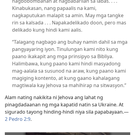
nagbobombahan at nagbabarilan sa labas. . . .
Kinabukasan, nang papaalis na kami,
nagkaputukan malapit sa amin. May mga tangke
rin sa kalsada . . . Napakadelikado doon, pero mas
delikado kung hindi kami aalis.
“Talagang nagbago ang buhay namin dahil sa mga
pangyayaring iyon. Tinulungan kami nito kung
paano ikakapit ang mga prinsipyo sa Bibliya.
Halimbawa, kung paano kami hindi masyadong
mag-aalala sa susunod na araw, kung paano kami
magiging kontento, at kung gaano kahalagang
magtiwala kay Jehova sa mahihirap na sitwasyon.”
Alam nating nakikita ni Jehova ang lahat ng
pinagdadaanan ng mga kapatid natin sa Ukraine. At
sigurado tayong hinding-hindi niya sila papabayaan.​—
2 Pedro 2:9
.