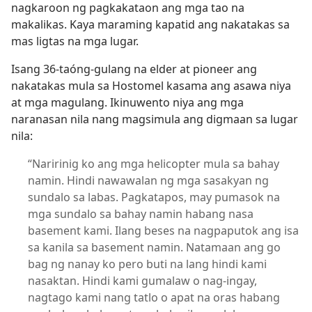
nagkaroon ng pagkakataon ang mga tao na
makalikas. Kaya maraming kapatid ang nakatakas sa
mas ligtas na mga lugar.
Isang 36-taóng-gulang na elder at pioneer ang
nakatakas mula sa Hostomel kasama ang asawa niya
at mga magulang. Ikinuwento niya ang mga
naranasan nila nang magsimula ang digmaan sa lugar
nila:
“Naririnig ko ang mga helicopter mula sa bahay
namin. Hindi nawawalan ng mga sasakyan ng
sundalo sa labas. Pagkatapos, may pumasok na
mga sundalo sa bahay namin habang nasa
basement kami. Ilang beses na nagpaputok ang isa
sa kanila sa basement namin. Natamaan ang go
bag ng nanay ko pero buti na lang hindi kami
nasaktan. Hindi kami gumalaw o nag-ingay,
nagtago kami nang tatlo o apat na oras habang