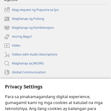
Mag-request ng Pupunta sa Iyo
Maghanap ng Pulong
(may
bubukas
Maghanap ng Kombensiyon
(may
na
bubukas
bagong
Ano’ng Bago?
na
window)
bagong
Video
window)
Videos with Audio Descriptions
Maghanap sa JW.ORG
Global Communication
Help
Privacy Settings
Donasyon
(may
Para sa pinakamagandang digital experience,
bubukas
gumagamit kami ng mga cookies at katulad na mga
na
Watchtower ONLINE LIBRARY™
teknolohiya. Ang ilang cookies ay kailangan para
(may
bagong