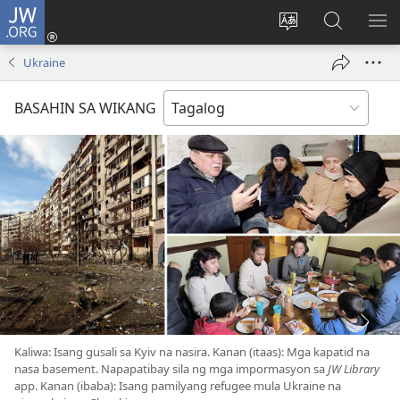
JW.ORG
Mag-
log
Baguhin
Maghana
IPA
In
ang
sa
AN
Ukraine
(may
wika
JW.ORG
ME
bubukas
ng
BASAHIN SA WIKANG
na
site
bagong
window)
Kaliwa: Isang gusali sa Kyiv na nasira. Kanan (itaas): Mga kapatid na
nasa basement. Napapatibay sila ng mga impormasyon sa
JW Library
app. Kanan (ibaba): Isang pamilyang refugee mula Ukraine na