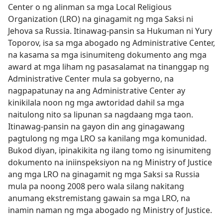
Center o ng alinman sa mga Local Religious
Organization (LRO) na ginagamit ng mga Saksi ni
Jehova sa Russia. Itinawag-pansin sa Hukuman ni Yury
Toporov, isa sa mga abogado ng Administrative Center,
na kasama sa mga isinumiteng dokumento ang mga
award at mga liham ng pasasalamat na tinanggap ng
Administrative Center mula sa gobyerno, na
nagpapatunay na ang Administrative Center ay
kinikilala noon ng mga awtoridad dahil sa mga
naitulong nito sa lipunan sa nagdaang mga taon.
Itinawag-pansin na gayon din ang ginagawang
pagtulong ng mga LRO sa kanilang mga komunidad.
Bukod diyan, ipinakikita ng ilang tomo ng isinumiteng
dokumento na iniinspeksiyon na ng Ministry of Justice
ang mga LRO na ginagamit ng mga Saksi sa Russia
mula pa noong 2008 pero wala silang nakitang
anumang ekstremistang gawain sa mga LRO, na
inamin naman ng mga abogado ng Ministry of Justice.