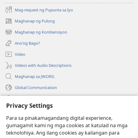
Mag-request ng Pupunta sa Iyo
Maghanap ng Pulong
(may
bubukas
Maghanap ng Kombensiyon
(may
na
bubukas
bagong
Ano’ng Bago?
na
window)
bagong
Video
window)
Videos with Audio Descriptions
Maghanap sa JW.ORG
Global Communication
Help
Privacy Settings
Donasyon
(may
Para sa pinakamagandang digital experience,
bubukas
gumagamit kami ng mga cookies at katulad na mga
na
Watchtower ONLINE LIBRARY™
teknolohiya. Ang ilang cookies ay kailangan para
(may
bagong