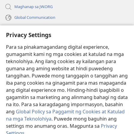
Maghanap sa JW.ORG
Global Communication
Help
Privacy Settings
Donasyon
(may
Para sa pinakamagandang digital experience,
bubukas
gumagamit kami ng mga cookies at katulad na mga
na
Watchtower ONLINE LIBRARY™
teknolohiya. Ang ilang cookies ay kailangan para
(may
bagong
gumana ang aming website at hindi puwedeng
bubukas
window)
®
JW Hub
na
tanggihan. Puwede mong tanggapin o tanggihan ang
(may
bagong
bubukas
iba pang cookies na ginagamit para mas mapaganda
window)
®
JW Library
na
ang digital experience mo. Hinding-hindi ipagbibili o
bagong
gagamitin sa marketing ang alinmang bahagi ng data
window)
®
Watchtower Library
na ito. Para sa karagdagang impormasyon, basahin
ang
Global Policy sa Paggamit ng Cookies at Katulad
na mga Teknolohiya
. Puwede mong baguhin ang
settings mo anumang oras. Magpunta sa
Privacy
Copyright
© 2026 Watch Tower Bible and Tract Society of Pennsylvania.
Settings
.