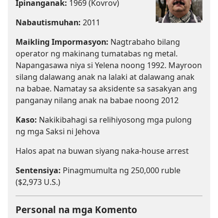
Ipinanganak:
1969 (Kovrov)
Nabautismuhan:
2011
Maikling Impormasyon:
Nagtrabaho bilang
operator ng makinang tumatabas ng metal.
Napangasawa niya si Yelena noong 1992. Mayroon
silang dalawang anak na lalaki at dalawang anak
na babae. Namatay sa aksidente sa sasakyan ang
panganay nilang anak na babae noong 2012
Kaso:
Nakikibahagi sa relihiyosong mga pulong
ng mga Saksi ni Jehova
Halos apat na buwan siyang naka-house arrest
Sentensiya:
Pinagmumulta ng 250,000 ruble
($2,973 U.S.)
Personal na mga Komento