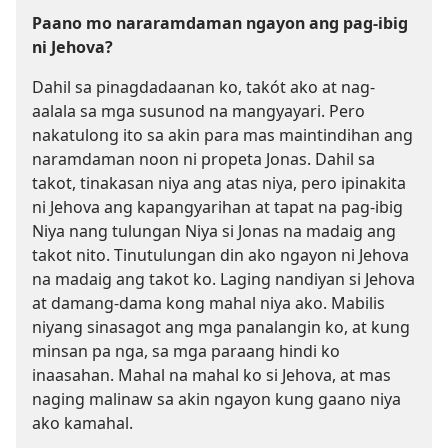
Paano mo nararamdaman ngayon ang pag-ibig
ni Jehova?
Dahil sa pinagdadaanan ko, takót ako at nag-
aalala sa mga susunod na mangyayari. Pero
nakatulong ito sa akin para mas maintindihan ang
naramdaman noon ni propeta Jonas. Dahil sa
takot, tinakasan niya ang atas niya, pero ipinakita
ni Jehova ang kapangyarihan at tapat na pag-ibig
Niya nang tulungan Niya si Jonas na madaig ang
takot nito. Tinutulungan din ako ngayon ni Jehova
na madaig ang takot ko. Laging nandiyan si Jehova
at damang-dama kong mahal niya ako. Mabilis
niyang sinasagot ang mga panalangin ko, at kung
minsan pa nga, sa mga paraang hindi ko
inaasahan. Mahal na mahal ko si Jehova, at mas
naging malinaw sa akin ngayon kung gaano niya
ako kamahal.