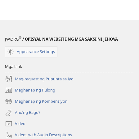
®
JW.ORG
/ OPISYAL NA WEBSITE NG MGA SAKSI NI JEHOVA
Appearance Settings
Mga Link
Mag-request ng Pupunta sa Iyo
Maghanap ng Pulong
(may
bubukas
Maghanap ng Kombensiyon
(may
na
bubukas
bagong
Ano’ng Bago?
na
window)
bagong
Video
window)
Videos with Audio Descriptions