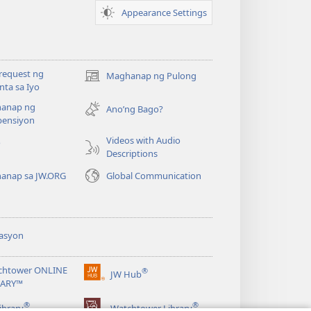
Appearance Settings
request ng
Maghanap ng Pulong
(may
ta sa Iyo
bubukas
anap ng
na
Ano’ng Bago?
ensiyon
bagong
window)
Videos with Audio
o
Descriptions
anap sa JW.ORG
Global Communication
asyon
chtower ONLINE
®
JW Hub
(may
RARY™
bubukas
®
®
na
ibrary
Watchtower Library