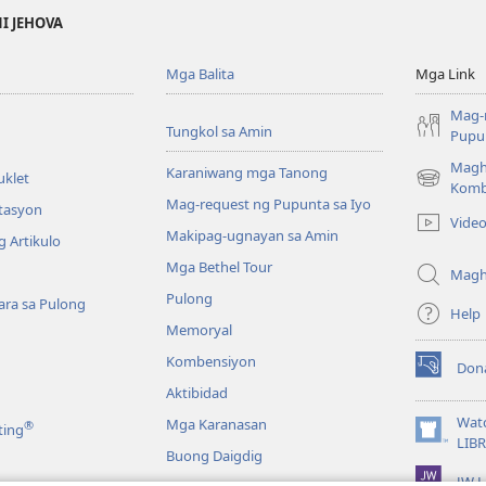
NI JEHOVA
Mga Balita
Mga Link
Mag-
Tungkol sa Amin
Pupun
Magh
Karaniwang mga Tanong
uklet
(may
Komb
Mag-request ng Pupunta sa Iyo
bubukas
itasyon
Vide
na
Makipag-ugnayan sa Amin
 Artikulo
bagong
Mga Bethel Tour
window)
Magh
Pulong
ra sa Pulong
Help
Memoryal
Kombensiyon
Don
(may
Aktibidad
bubukas
na
Wat
Mga Karanasan
®
ting
bagong
(may
LIB
Buong Daigdig
window)
bubukas
JW L
na