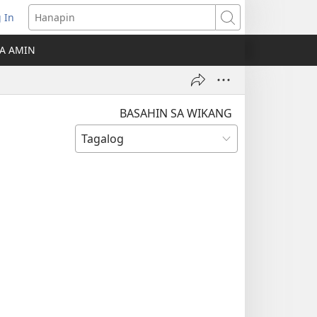
 In
Hanapin
ukas
A AMIN
ong
ow)
BASAHIN SA WIKANG