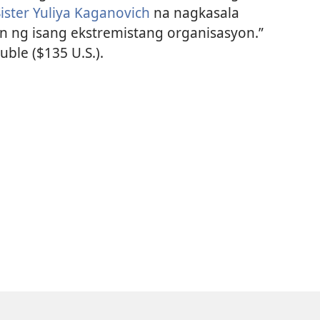
Sister Yuliya Kaganovich
na nagkasala
in ng isang ekstremistang organisasyon.”
ble ($135 U.S.).