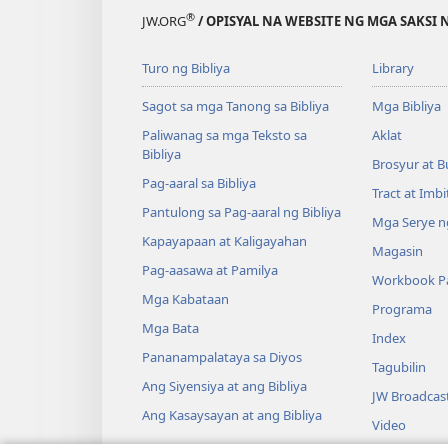
®
JW.ORG
/ OPISYAL NA WEBSITE NG MGA SAKSI 
Turo ng Bibliya
Library
Sagot sa mga Tanong sa Bibliya
Mga Bibliya
Paliwanag sa mga Teksto sa
Aklat
Bibliya
Brosyur at B
Pag-aaral sa Bibliya
Tract at Imb
Pantulong sa Pag-aaral ng Bibliya
Mga Serye ng
Kapayapaan at Kaligayahan
Magasin
Pag-aasawa at Pamilya
Workbook Pa
Mga Kabataan
Programa
Mga Bata
Index
Pananampalataya sa Diyos
Tagubilin
Ang Siyensiya at ang Bibliya
JW Broadcas
Ang Kasaysayan at ang Bibliya
Video