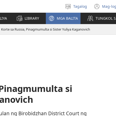
Tagalog
Mag-log
Pumili
(may
ng
bub
LIYA
LIBRARY
MGA BALITA
TUNGKOL S
wika
na
bag
Korte sa Russia, Pinagmumulta si Sister Yuliya Kaganovich
wind
 Pinagmumulta si
ganovich
lan ng Birobidzhan District Court ng