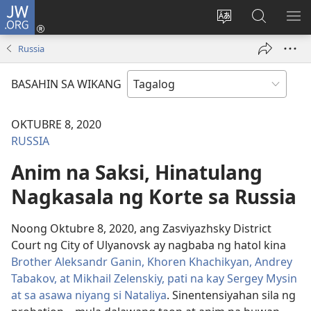
JW.ORG
Mag-
log
Baguhin
Maghana
IPA
In
ang
sa
AN
Russia
(may
wika
JW.ORG
ME
bubukas
ng
BASAHIN SA WIKANG
na
site
bagong
OKTUBRE 8, 2020
window)
RUSSIA
Anim na Saksi, Hinatulang
Nagkasala ng Korte sa Russia
Noong Oktubre 8, 2020, ang Zasviyazhsky District
Court ng City of Ulyanovsk ay nagbaba ng hatol kina
Brother Aleksandr Ganin, Khoren Khachikyan, Andrey
Tabakov, at Mikhail Zelenskiy, pati na kay Sergey Mysin
at sa asawa niyang si Nataliya
. Sinentensiyahan sila ng