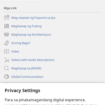
Mga Link
Mag-request ng Pupunta sa Iyo
Maghanap ng Pulong
(may
bubukas
Maghanap ng Kombensiyon
(may
na
bubukas
bagong
Ano’ng Bago?
na
window)
bagong
Video
window)
Videos with Audio Descriptions
Maghanap sa JW.ORG
Global Communication
Help
Privacy Settings
Donasyon
(may
Para sa pinakamagandang digital experience,
bubukas