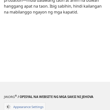
probation—mula dalawang taon at anim na buwan
hanggang apat na taon. Ibig sabihin, hindi kailangan
na mabilanggo ngayon ng mga kapatid.
®
JW.ORG
/ OPISYAL NA WEBSITE NG MGA SAKSI NI JEHOVA
Appearance Settings