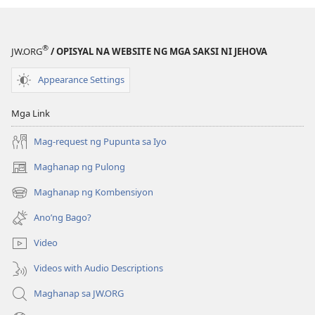
®
JW.ORG
/ OPISYAL NA WEBSITE NG MGA SAKSI NI JEHOVA
Appearance Settings
Mga Link
Mag-request ng Pupunta sa Iyo
Maghanap ng Pulong
(may
bubukas
Maghanap ng Kombensiyon
(may
na
bubukas
bagong
Ano’ng Bago?
na
window)
bagong
Video
window)
Videos with Audio Descriptions
Maghanap sa JW.ORG