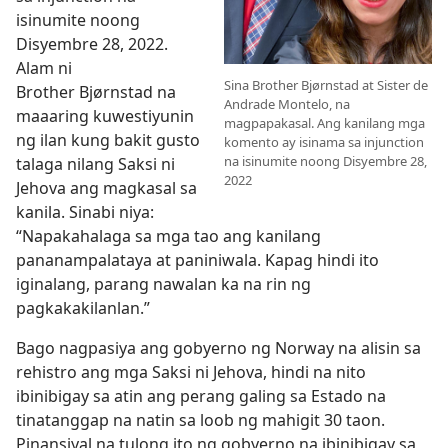
isinumite noong
Disyembre 28, 2022.
Alam ni
Sina Brother Bjørnstad at Sister de
Brother Bjørnstad na
Andrade Montelo, na
maaaring kuwestiyunin
magpapakasal. Ang kanilang mga
ng ilan kung bakit gusto
komento ay isinama sa injunction
na isinumite noong Disyembre 28,
talaga nilang Saksi ni
2022
Jehova ang magkasal sa
kanila. Sinabi niya:
“Napakahalaga sa mga tao ang kanilang
pananampalataya at paniniwala. Kapag hindi ito
iginalang, parang nawalan ka na rin ng
pagkakakilanlan.”
Bago nagpasiya ang gobyerno ng Norway na alisin sa
rehistro ang mga Saksi ni Jehova, hindi na nito
ibinibigay sa atin ang perang galing sa Estado na
tinatanggap na natin sa loob ng mahigit 30 taon.
Pinansiyal na tulong ito ng gobyerno na ibinibigay sa