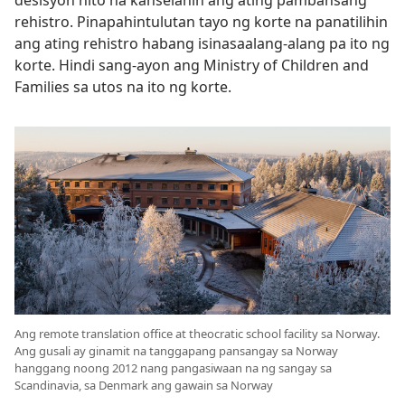
desisyon nito na kanselahin ang ating pambansang
rehistro. Pinapahintulutan tayo ng korte na panatilihin
ang ating rehistro habang isinasaalang-alang pa ito ng
korte. Hindi sang-ayon ang Ministry of Children and
Families sa utos na ito ng korte.
Ang remote translation office at theocratic school facility sa Norway.
Ang gusali ay ginamit na tanggapang pansangay sa Norway
hanggang noong 2012 nang pangasiwaan na ng sangay sa
Scandinavia, sa Denmark ang gawain sa Norway