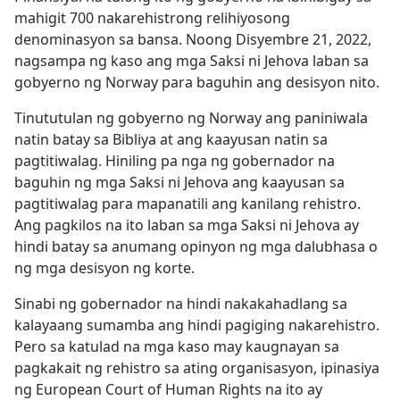
mahigit 700 nakarehistrong relihiyosong
denominasyon sa bansa. Noong Disyembre 21, 2022,
nagsampa ng kaso ang mga Saksi ni Jehova laban sa
gobyerno ng Norway para baguhin ang desisyon nito.
Tinututulan ng gobyerno ng Norway ang paniniwala
natin batay sa Bibliya at ang kaayusan natin sa
pagtitiwalag. Hiniling pa nga ng gobernador na
baguhin ng mga Saksi ni Jehova ang kaayusan sa
pagtitiwalag para mapanatili ang kanilang rehistro.
Ang pagkilos na ito laban sa mga Saksi ni Jehova ay
hindi batay sa anumang opinyon ng mga dalubhasa o
ng mga desisyon ng korte.
Sinabi ng gobernador na hindi nakakahadlang sa
kalayaang sumamba ang hindi pagiging nakarehistro.
Pero sa katulad na mga kaso may kaugnayan sa
pagkakait ng rehistro sa ating organisasyon, ipinasiya
ng European Court of Human Rights na ito ay