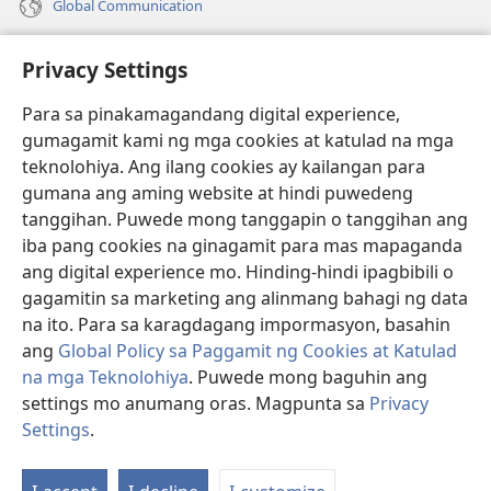
Global Communication
Help
Privacy Settings
Donasyon
(may
Para sa pinakamagandang digital experience,
bubukas
gumagamit kami ng mga cookies at katulad na mga
na
Watchtower ONLINE LIBRARY™
teknolohiya. Ang ilang cookies ay kailangan para
(may
bagong
gumana ang aming website at hindi puwedeng
bubukas
window)
®
JW Hub
na
tanggihan. Puwede mong tanggapin o tanggihan ang
(may
bagong
bubukas
iba pang cookies na ginagamit para mas mapaganda
window)
®
JW Library
na
ang digital experience mo. Hinding-hindi ipagbibili o
bagong
gagamitin sa marketing ang alinmang bahagi ng data
window)
®
Watchtower Library
na ito. Para sa karagdagang impormasyon, basahin
ang
Global Policy sa Paggamit ng Cookies at Katulad
na mga Teknolohiya
. Puwede mong baguhin ang
settings mo anumang oras. Magpunta sa
Privacy
Copyright
© 2026 Watch Tower Bible and Tract Society of Pennsylvania.
Settings
.
KASUNDUAN SA PAGGAMIT
|
PRIVACY POLICY
|
PRIVACY SETTINGS