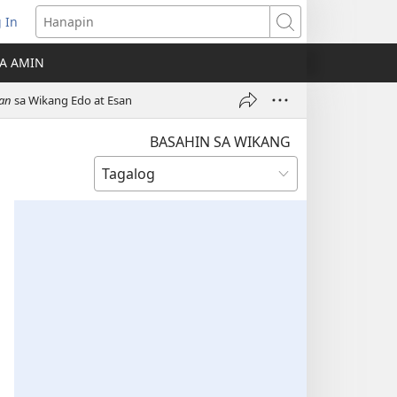
 In
Hanapin
ukas
A AMIN
ong
tan
sa Wikang Edo at Esan
ow)
BASAHIN SA WIKANG