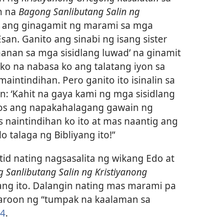
sh na
Bagong Sanlibutang Salin ng
ang ginagamit ng marami sa mga
san. Ganito ang sinabi ng isang sister
anan sa mga sisidlang luwad’ na ginamit
ko na nabasa ko ang talatang iyon sa
maintindihan. Pero ganito ito isinalin sa
n: ‘Kahit na gaya kami ng mga sisidlang
iyos ang napakahalagang gawain ng
 naintindihan ko ito at mas naantig ang
 talaga ng Bibliyang ito!”
id nating nagsasalita ng wikang Edo at
 Sanlibutang Salin ng Kristiyanong
ng ito. Dalangin nating mas marami pa
aroon ng “tumpak na kaalaman sa
 4
.