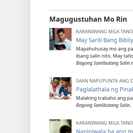
Magugustuhan Mo Rin
KARANIWANG MGA TAN
May Sarili Bang Bibli
Mapahuhusay mo ang pag-
ibang salin nito. May ta
Bagong Sanlibutang Salin 
SAAN NAPUPUNTA ANG 
Paglalathala ng Pin
Malaking trabaho ang pag
Bagong Sanlibutang Salin.
KARANIWANG MGA TAN
Naniniwala ba ang m