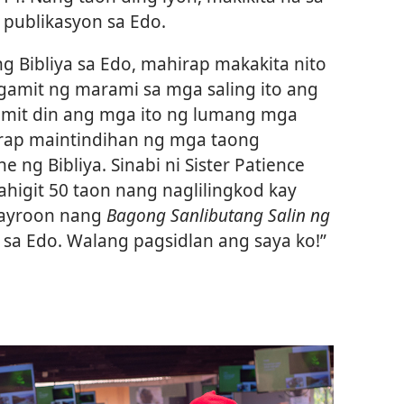
 publikasyon sa Edo.
g Bibliya sa Edo, mahirap makakita nito
gamit ng marami sa mga saling ito ang
amit din ang mga ito ng lumang mga
irap maintindihan ng mga taong
 ng Bibliya. Sinabi ni Sister Patience
higit 50 taon nang naglilingkod kay
mayroon nang
Bagong Sanlibutang Salin ng
sa Edo. Walang pagsidlan ang saya ko!”