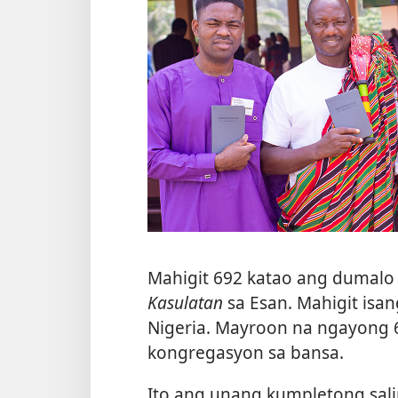
Mahigit 692 katao ang dumalo 
Kasulatan
sa Esan. Mahigit isan
Nigeria. Mayroon na ngayong 6
kongregasyon sa bansa.
Ito ang unang kumpletong sal