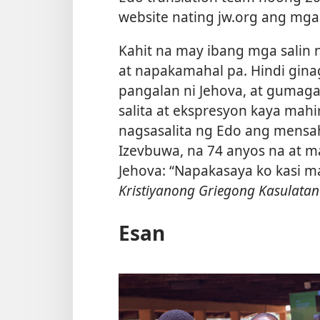
website nating jw.org ang mga
Kahit na may ibang mga salin n
at napakamahal pa. Hindi gina
pangalan ni Jehova, at gumag
salita at ekspresyon kaya mah
nagsasalita ng Edo ang mensahe
Izevbuwa, na 74 anyos na at ma
Jehova: “Napakasaya ko kasi 
Kristiyanong Griegong Kasulatan
Esan