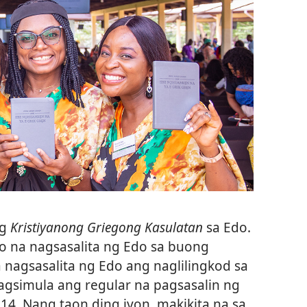
ng
Kristiyanong Griegong Kasulatan
sa Edo.
 na nagsasalita ng Edo sa buong
 nagsasalita ng Edo ang naglilingkod sa
agsimula ang regular na pagsasalin ng
14. Nang taon ding iyon, makikita na sa