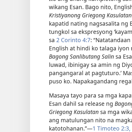
wikang Esan. Bago nito, Engli
Kristiyanong Griegong Kasulatan
kapatid nating nagsasalita ng E
tungkol sa ekspresyong ‘kayam
sa
2 Corinto 4:7
: “Natatandaan 
English at hindi ko talaga iyon 
Bagong Sanlibutang Salin
sa Esa
luwad, ibinigay sa amin ng D
pangangaral at pagtuturo.’ Mas
puso ko. Napakagandang regalo
Masaya tayo para sa mga kapat
Esan dahil sa release ng
Bagong
Griegong Kasulatan
sa mga wika
ang matulungan nito na magk
katotohanan.”—
1 Timoteo 2:3,