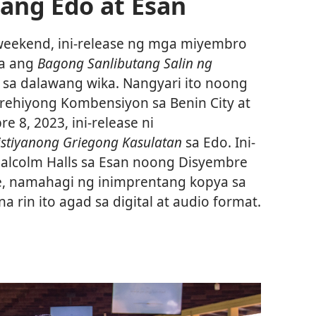
ang Edo at Esan
eekend, ini-release ng mga miyembro
ia ang
Bagong Sanlibutang Salin ng
sa dalawang wika. Nangyari ito noong
nrehiyong Kombensiyon sa Benin City at
 8, 2023, ini-release ni
istiyanong Griegong Kasulatan
sa Edo. Ini-
Malcolm Halls sa Esan noong Disyembre
e, namahagi ng inimprentang kopya sa
rin ito agad sa digital at audio format.