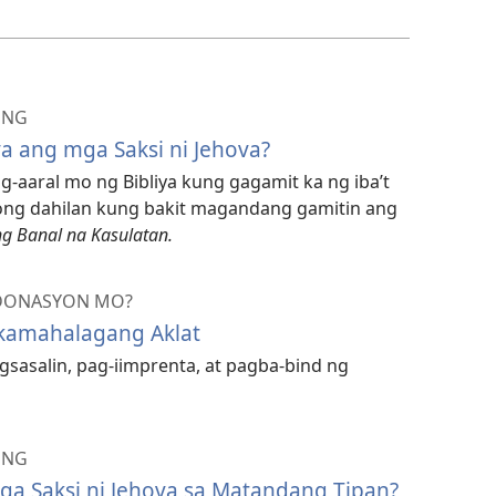
ONG
ya ang mga Saksi ni Jehova?
aaral mo ng Bibliya kung gagamit ka ng iba’t
tlong dahilan kung bakit magandang gamitin ang
ng Banal na Kasulatan.
DONASYON MO?
akamahalagang Aklat
sasalin, pag-iimprenta, at pagba-bind ng
ONG
ga Saksi ni Jehova sa Matandang Tipan?