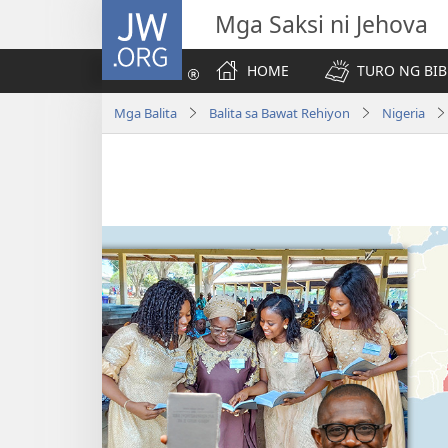
JW.ORG
Mga Saksi ni Jehova
HOME
TURO NG BIB
Mga Balita
Balita sa Bawat Rehiyon
Nigeria