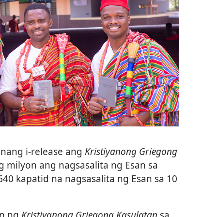
nang i-release ang
Kristiyanong Griegong
g milyon ang nagsasalita ng Esan sa
40 kapatid na nagsasalita ng Esan sa 10
in ng
Kristiyanong Griegong Kasulatan
sa