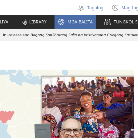
Tagalog
Mag-log
Pumili
(may
ng
bub
LIYA
LIBRARY
MGA BALITA
TUNGKOL S
wika
na
bag
Ini-release ang
Bagong Sanlibutang Salin ng Kristiyanong Griegong Kasula
wind