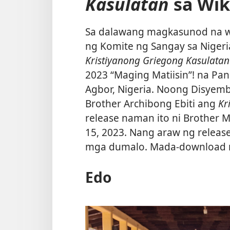
Kasulatan
sa Wik
Sa dalawang magkasunod na w
ng Komite ng Sangay sa Niger
Kristiyanong Griegong Kasulatan
2023 “Maging Matiisin”! na Pa
Agbor, Nigeria. Noong Disyembre
Brother Archibong Ebiti ang
Kr
release naman ito ni Brother 
15, 2023. Nang araw ng releas
mga dumalo. Mada-download na 
Edo