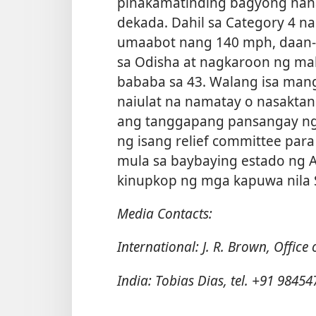
pinakamatinding bagyong nanal
dekada. Dahil sa Category 4 n
umaabot nang 140 mph, daan-d
sa Odisha at nagkaroon ng mal
bababa sa 43. Walang isa mang 
naiulat na namatay o nasaktan
ang tanggapang pansangay ng 
ng isang relief committee par
mula sa baybaying estado ng 
kinupkop ng mga kapuwa nila S
Media Contacts:
International: J. R. Brown, Office
India: Tobias Dias, tel. +91 9845