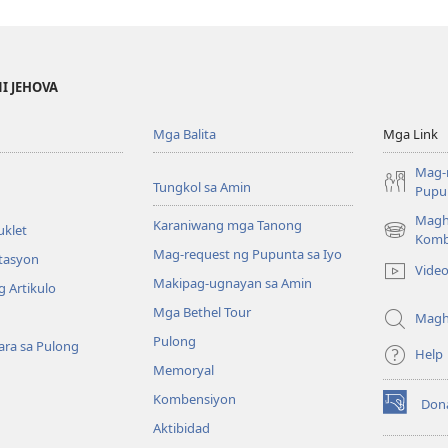
NI JEHOVA
Mga Balita
Mga Link
Mag-
Tungkol sa Amin
Pupun
Magh
Karaniwang mga Tanong
uklet
(may
Komb
Mag-request ng Pupunta sa Iyo
bubukas
itasyon
Vide
na
Makipag-ugnayan sa Amin
 Artikulo
bagong
Mga Bethel Tour
window)
Magh
Pulong
ra sa Pulong
Help
Memoryal
Kombensiyon
Don
(may
Aktibidad
bubukas