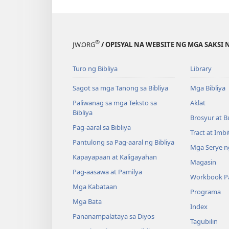
®
JW.ORG
/ OPISYAL NA WEBSITE NG MGA SAKSI 
Turo ng Bibliya
Library
Sagot sa mga Tanong sa Bibliya
Mga Bibliya
Paliwanag sa mga Teksto sa
Aklat
Bibliya
Brosyur at B
Pag-aaral sa Bibliya
Tract at Imb
Pantulong sa Pag-aaral ng Bibliya
Mga Serye ng
Kapayapaan at Kaligayahan
Magasin
Pag-aasawa at Pamilya
Workbook Pa
Mga Kabataan
Programa
Mga Bata
Index
Pananampalataya sa Diyos
Tagubilin