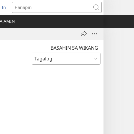
 In
Hanapin
ukas
A AMIN
ong
ow)
BASAHIN SA WIKANG