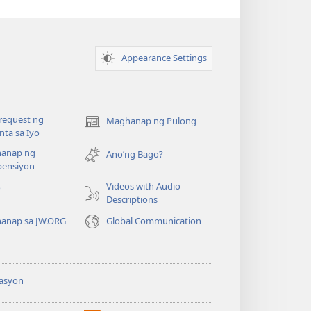
Appearance Settings
request ng
Maghanap ng Pulong
(may
ta sa Iyo
bubukas
anap ng
na
Ano’ng Bago?
ensiyon
bagong
window)
Videos with Audio
o
Descriptions
anap sa JW.ORG
Global Communication
asyon