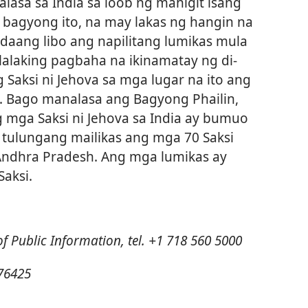
asa sa India sa loob ng mahigit isang
a bagyong ito, na may lakas ng hangin na
aang libo ang napilitang lumikas mula
alaking pagbaha na ikinamatay ng di-
Saksi ni Jehova sa mga lugar na ito ang
. Bago manalasa ang Bagyong Phailin,
mga Saksi ni Jehova sa India ay bumuo
a tulungang mailikas ang mga 70 Saksi
Andhra Pradesh. Ang mga lumikas ay
aksi.
 of Public Information, tel. +1 718 560 5000
476425