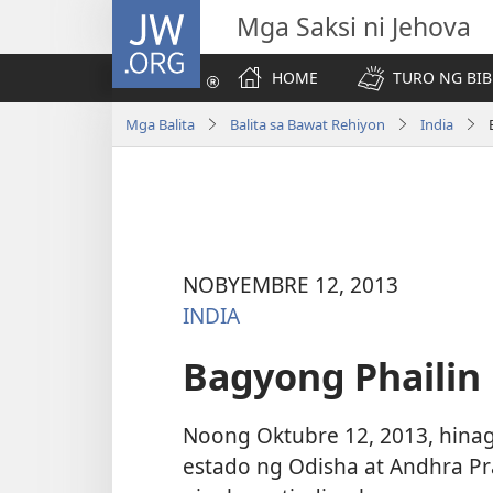
JW.ORG
Mga Saksi ni Jehova
HOME
TURO NG BIB
Mga Balita
Balita sa Bawat Rehiyon
India
NOBYEMBRE 12, 2013
INDIA
Bagyong Phailin 
Noong Oktubre 12, 2013, hina
estado ng Odisha at Andhra Pra