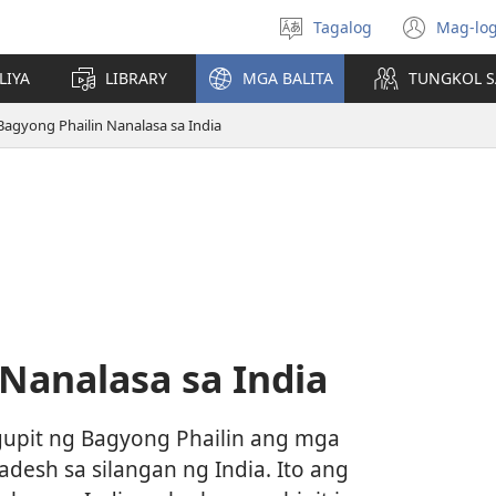
Tagalog
Mag-log
Pumili
(may
ng
bub
LIYA
LIBRARY
MGA BALITA
TUNGKOL S
wika
na
bag
Bagyong Phailin Nanalasa sa India
wind
Nanalasa sa India
gupit ng Bagyong Phailin ang mga
desh sa silangan ng India. Ito ang