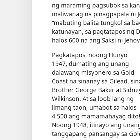
ng maraming pagsubok sa kanil
maliwanag na pinagpapala ni J
“mabuting balita tungkol sa ba
katunayan, sa pagtatapos ng 
halos 600 na ang Saksi ni Jeho
Pagkatapos, noong Hunyo
1947, dumating ang unang
dalawang misyonero sa Gold
Coast na sinanay sa Gilead, sin
Brother George Baker at Sidne
Wilkinson. At sa loob lang ng
limang taon, umabot sa halos
4,500 ang mamamahayag dito
Noong 1948, itinayo ang unan
tanggapang pansangay sa Gol