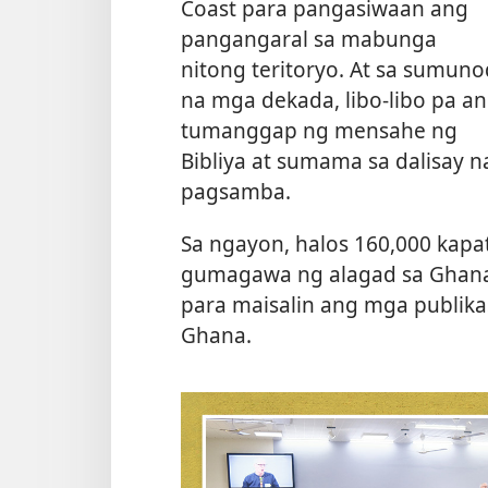
Coast para pangasiwaan ang
pangangaral sa mabunga
nitong teritoryo. At sa sumuno
na mga dekada, libo-libo pa a
tumanggap ng mensahe ng
Bibliya at sumama sa dalisay n
pagsamba.
Sa ngayon, halos 160,000 kapa
gumagawa ng alagad sa Ghana
para maisalin ang mga publikas
Ghana.