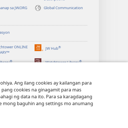
anap sa JW.ORG
Global Communication
asyon
chtower ONLINE
®
JW Hub
(may
RARY™
bubukas
®
®
na
ibrary
Watchtower Library
bagong
window)
hiya. Ang ilang cookies ay kailangan para
 pang cookies na ginagamit para mas
bahagi ng data na ito. Para sa karagdagang
e mong baguhin ang settings mo anumang
ACY POLICY
|
PRIVACY SETTINGS