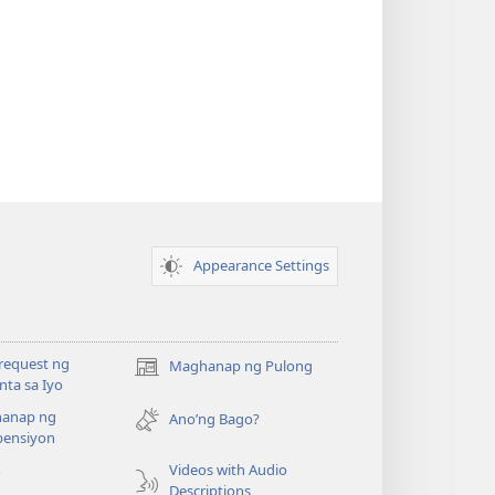
Appearance Settings
request ng
Maghanap ng Pulong
(may
ta sa Iyo
bubukas
anap ng
na
Ano’ng Bago?
ensiyon
bagong
window)
Videos with Audio
o
Descriptions