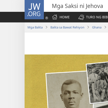
JW.ORG
Mga Saksi ni Jehova
HOME
TURO NG BIB
Mga Balita
Balita sa Bawat Rehiyon
Ghana