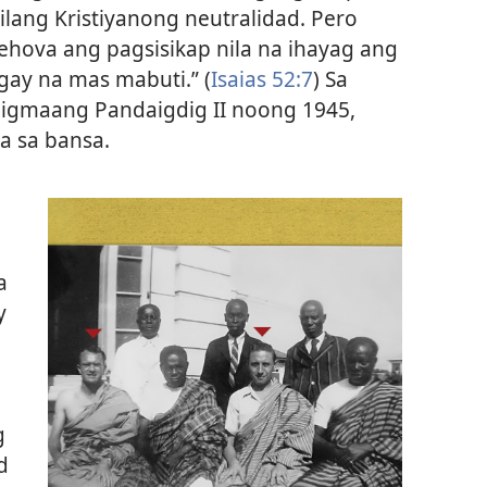
ang Kristiyanong neutralidad. Pero
ehova ang pagsisikap nila na ihayag ang
gay na mas mabuti.” (
Isaias 52:7
) Sa
Digmaang Pandaigdig II noong 1945,
va sa bansa.
a
y
!
g
d