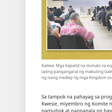
Kaliwa: Mga kapatid na dumalo sa es
taóng pangangaral ng mabuting bali
ng isang medley ng mga Kingdom s
Sa tampok na pahayag sa prog
Kwesie, miyembro ng Komite n
pagsubok at pagpapala ng baya