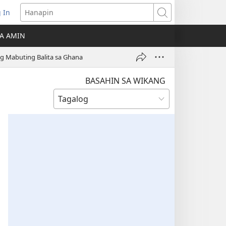
 In
Hanapin
ukas
A AMIN
ong
g Mabuting Balita sa Ghana
ow)
BASAHIN SA WIKANG