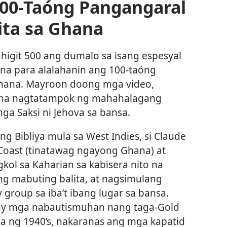
100-Taóng Pangangaral
ita sa Ghana
igit 500 ang dumalo sa isang espesyal
na para alalahanin ang 100-taóng
Ghana. Mayroon doong mga video,
 na nagtatampok ng mahahalagang
ga Saksi ni Jehova sa bansa.
g Bibliya mula sa West Indies, si Claude
Coast (tinatawag ngayong Ghana) at
ol sa Kaharian sa kabisera nito na
ng mabuting balita, at nagsimulang
group sa iba’t ibang lugar sa bansa.
may mga nabautismuhan nang taga-Gold
la ng 1940’s, nakaranas ang mga kapatid