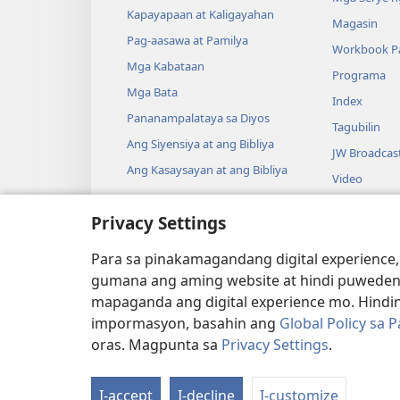
Kapayapaan at Kaligayahan
Magasin
Pag-aasawa at Pamilya
Workbook Pa
Mga Kabataan
Programa
Mga Bata
Index
Pananampalataya sa Diyos
Tagubilin
Ang Siyensiya at ang Bibliya
JW Broadcas
Ang Kasaysayan at ang Bibliya
Video
Musika
Privacy Settings
Audio Dram
Pagbabasa n
Para sa pinakamagandang digital experience,
Drama
gumana ang aming website at hindi puweden
mapaganda ang digital experience mo. Hindin
impormasyon, basahin ang
Global Policy sa 
oras. Magpunta sa
Privacy Settings
.
Copyright
© 2026 Watch Tower Bibl
I-accept
I-decline
I-customize