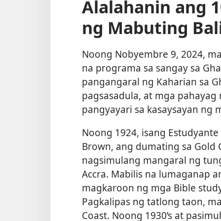
Alalahanin ang 
ng Mabuting Bal
Noong Nobyembre 9, 2024, mah
na programa sa sangay sa Gha
pangangaral ng Kaharian sa 
pagsasadula, at mga pahayag
pangyayari sa kasaysayan ng m
Noong 1924, isang Estudyante n
Brown, ang dumating sa Gold 
nagsimulang mangaral ng tungk
Accra. Mabilis na lumaganap a
magkaroon ng mga Bible study 
Pagkalipas ng tatlong taon, 
Coast. Noong 1930’s at pasimu