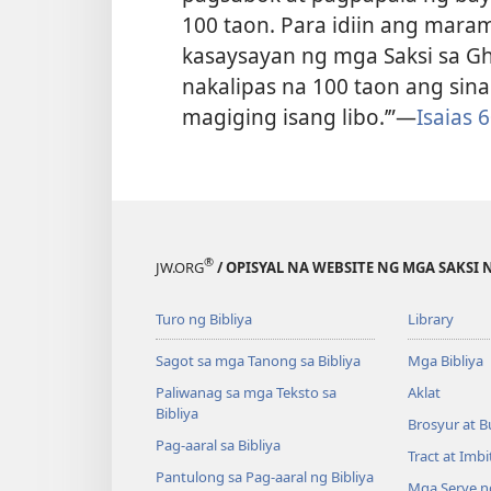
100 taon. Para idiin ang mar
kasaysayan ng mga Saksi sa Gha
nakalipas na 100 taon ang sinab
magiging isang libo.’”—
Isaias 
®
JW.ORG
/ OPISYAL NA WEBSITE NG MGA SAKSI 
Turo ng Bibliya
Library
Sagot sa mga Tanong sa Bibliya
Mga Bibliya
Paliwanag sa mga Teksto sa
Aklat
Bibliya
Brosyur at B
Pag-aaral sa Bibliya
Tract at Imb
Pantulong sa Pag-aaral ng Bibliya
Mga Serye ng