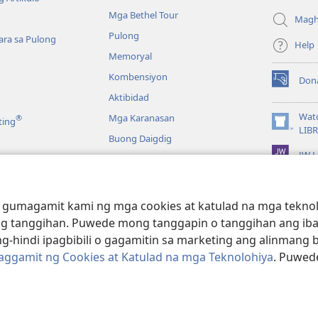
bagong
Mga Bethel Tour
window)
Magh
Pulong
ra sa Pulong
Help
Memoryal
Kombensiyon
Don
(may
Aktibidad
bubukas
na
Wat
Mga Karanasan
®
ting
bagong
(may
LIB
Buong Daigdig
window)
bubukas
JW L
na
bagong
a
window)
g Bibliya—Audio
 gumagamit kami ng mga cookies at katulad na mga teknolo
g tanggihan. Puwede mong tanggapin o tanggihan ang iba
g-hindi ipagbibili o gagamitin sa marketing ang alinmang 
Paggamit ng Cookies at Katulad na mga Teknolohiya
. Puwed
e and Tract Society of Pennsylvania.
KASUNDUAN SA PAGGAMIT
|
PRIV