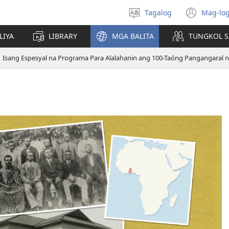
Tagalog
Mag-log
Pumili
(may
ng
bub
LIYA
LIBRARY
MGA BALITA
TUNGKOL S
wika
na
bag
Isang Espesyal na Programa Para Alalahanin ang 100-Taóng Pangangaral n
wind