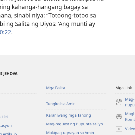
aming kahanga-hangang bagay sa
na, sinabi niya: “Totoong-totoo sa
i ng Salita ng Diyos: ‘Ang munti ay
60:22
.
NI JEHOVA
Mga Balita
Mga Link
Mag-
Tungkol sa Amin
Pupun
Magh
Karaniwang mga Tanong
uklet
(may
Komb
Mag-request ng Pupunta sa Iyo
bubukas
itasyon
Vide
na
Makipag-ugnayan sa Amin
 Artikulo