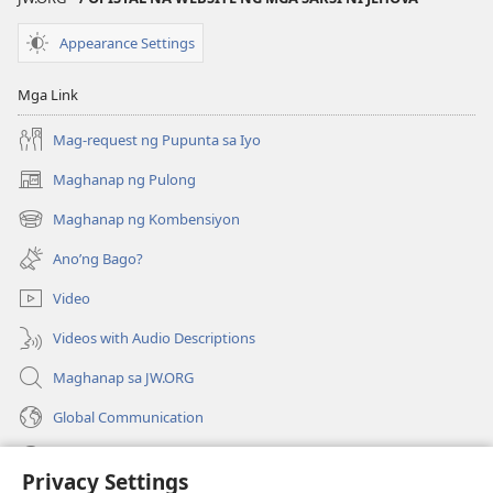
Appearance Settings
Mga Link
Mag-request ng Pupunta sa Iyo
Maghanap ng Pulong
(may
bubukas
Maghanap ng Kombensiyon
(may
na
bubukas
bagong
Ano’ng Bago?
na
window)
bagong
Video
window)
Videos with Audio Descriptions
Maghanap sa JW.ORG
Global Communication
Help
Privacy Settings