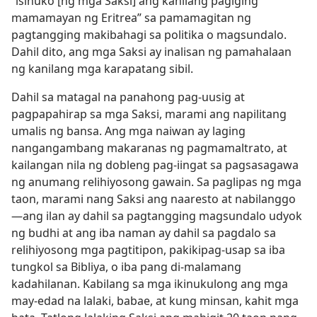
“isinuko [ng mga Saksi] ang kanilang pagiging
mamamayan ng Eritrea” sa pamamagitan ng
pagtangging makibahagi sa politika o magsundalo.
Dahil dito, ang mga Saksi ay inalisan ng pamahalaan
ng kanilang mga karapatang sibil.
Dahil sa matagal na panahong pag-uusig at
pagpapahirap sa mga Saksi, marami ang napilitang
umalis ng bansa. Ang mga naiwan ay laging
nangangambang makaranas ng pagmamaltrato, at
kailangan nila ng dobleng pag-iingat sa pagsasagawa
ng anumang relihiyosong gawain. Sa paglipas ng mga
taon, marami nang Saksi ang naaresto at nabilanggo
—ang ilan ay dahil sa pagtangging magsundalo udyok
ng budhi at ang iba naman ay dahil sa pagdalo sa
relihiyosong mga pagtitipon, pakikipag-usap sa iba
tungkol sa Bibliya, o iba pang di-malamang
kadahilanan. Kabilang sa mga ikinukulong ang mga
may-edad na lalaki, babae, at kung minsan, kahit mga