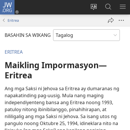
JW.ORG
Mag-
log
Baguhin
Maghana
IPA
In
ang
sa
AN
Eritrea
(may
wika
JW.ORG
ME
bubukas
ng
BASAHIN SA WIKANG
na
site
bagong
ERITREA
window)
Maikling Impormasyon—
Eritrea
Ang mga Saksi ni Jehova sa Eritrea ay dumaranas ng
napakatinding pag-uusig. Mula nang maging
independiyenteng bansa ang Eritrea noong 1993,
patuloy nitong ibinibilanggo, pinahihirapan, at
nililigalig ang mga Saksi ni Jehova. Sa isang utos ng
pangulo noong Oktubre 25, 1994, idineklara nito na