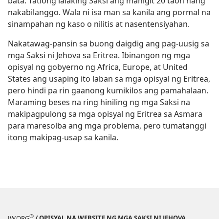
bata. Tatlong lalaking Saksi ang mahigit 20 taon nang
nakabilanggo. Wala ni isa man sa kanila ang pormal na
sinampahan ng kaso o nilitis at nasentensiyahan.
Nakatawag-pansin sa buong daigdig ang pag-uusig sa
mga Saksi ni Jehova sa Eritrea. Ibinangon ng mga
opisyal ng gobyerno ng Africa, Europe, at United
States ang usaping ito laban sa mga opisyal ng Eritrea,
pero hindi pa rin gaanong kumikilos ang pamahalaan.
Maraming beses na ring hiniling ng mga Saksi na
makipagpulong sa mga opisyal ng Eritrea sa Asmara
para maresolba ang mga problema, pero tumatanggi
itong makipag-usap sa kanila.
®
JW.ORG
/ OPISYAL NA WEBSITE NG MGA SAKSI NI JEHOVA