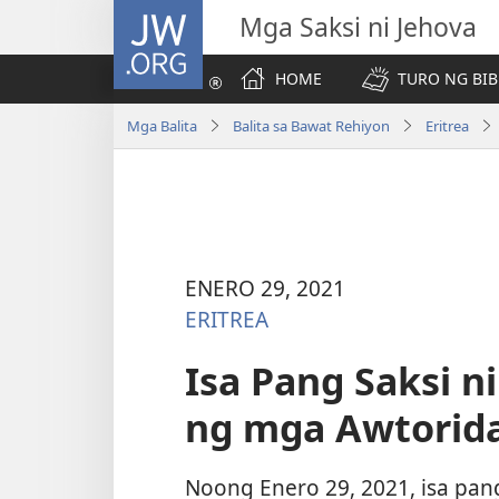
JW.ORG
Mga Saksi ni Jehova
HOME
TURO NG BIB
Mga Balita
Balita sa Bawat Rehiyon
Eritrea
ENERO 29, 2021
ERITREA
Isa Pang Saksi n
ng mga Awtorida
Noong Enero 29, 2021, isa pan