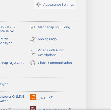
Appearance Settings
request ng
Maghanap ng Pulong
(may
ta sa Iyo
bubukas
anap ng
na
Ano’ng Bago?
ensiyon
bagong
window)
Videos with Audio
o
Descriptions
anap sa JW.ORG
Global Communication
asyon
chtower ONLINE
®
JW Hub
(may
RARY™
bubukas
®
®
na
ibrary
Watchtower Library