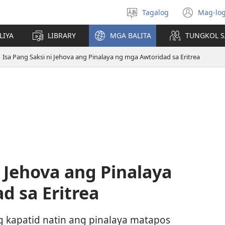
Tagalog
Mag-log
Pumili
(may
ng
bub
LIYA
LIBRARY
MGA BALITA
TUNGKOL S
wika
na
bag
Isa Pang Saksi ni Jehova ang Pinalaya ng mga Awtoridad sa Eritrea
wind
i Jehova ang Pinalaya
d sa Eritrea
g kapatid natin ang pinalaya matapos