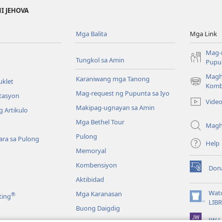
NI JEHOVA
Mga Balita
Mga Link
Mag-
Tungkol sa Amin
Pupun
Magh
Karaniwang mga Tanong
uklet
(may
Komb
Mag-request ng Pupunta sa Iyo
bubukas
itasyon
Vide
na
Makipag-ugnayan sa Amin
 Artikulo
bagong
Mga Bethel Tour
window)
Magh
Pulong
ra sa Pulong
Help
Memoryal
Kombensiyon
Don
(may
Aktibidad
bubukas
na
Wat
Mga Karanasan
®
ting
bagong
(may
LIB
Buong Daigdig
window)
bubukas
JW L
na