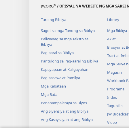
®
JW.ORG
/ OPISYAL NA WEBSITE NG MGA SAKSI 
Turo ng Bibliya
Library
Sagot sa mga Tanong sa Bibliya
Mga Bibliya
Paliwanag sa mga Teksto sa
Aklat
Bibliya
Brosyur at B
Pag-aaral sa Bibliya
Tract at Imb
Pantulong sa Pag-aaral ng Bibliya
Mga Serye ng
Kapayapaan at Kaligayahan
Magasin
Pag-aasawa at Pamilya
Workbook Pa
Mga Kabataan
Programa
Mga Bata
Index
Pananampalataya sa Diyos
Tagubilin
Ang Siyensiya at ang Bibliya
JW Broadcas
Ang Kasaysayan at ang Bibliya
Video