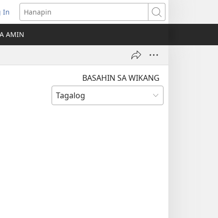
 In
Hanapin
ukas
A AMIN
ong
ow)
BASAHIN SA WIKANG