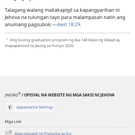
Talagang walang makakapigil sa kapangyarihan ni
Jehova na tulungan tayo para malampasan natin ang
anumang pagsubok.​—
Awit 18:29
.
Ang buong graduation program ng ika-148 klase ng Gilead ay
a
mapapanood sa jw.org sa Hunyo 2020.
®
JW.ORG
/ OPISYAL NA WEBSITE NG MGA SAKSI NI JEHOVA
Appearance Settings
Mga Link
Mag-request ng Pupunta sa Iyo