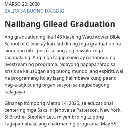
MARSO 20, 2020
BALITA SA BUONG DAIGDIG
Naiibang Gilead Graduation
Ang graduation ng ika-148 klase ng Watchtower Bible
School of Gilead ay katulad din ng mga graduation na
sinundan nito, pero isa lang ang nawala: mga
tagapakinig. Ang mga tagapakinig ay nanonood ng
livestream ng programa. Ngayong napapaharap sa
krisis sa kalusugan ang buong mundo, ang espirituwal
na programang ito ay isang halimbawa kung paano
nag-a-adjust ang organisasyon sa nagbabagong
kalagayan.
Ginanap ito noong Marso 14, 2020, sa educational
center ng mga Saksi ni Jehova sa Patterson, New York.
Si Brother Stephen Lett, miyembro ng Lupong
Tagapamahala, ang chairman ng programa. May 55