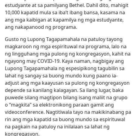
estudyante at sa pamilyang Bethel. Dahil dito, mahigit
10,000 kapatid mula sa iba’t ibang bansa, kasama na
ang mga kaibigan at kapamilya ng mga estudyante,
ang nakapanood ng programa.
Gusto ng Lupong Tagapamahala na patuloy tayong
magkaroon ng mga espirituwal na programa, lalo na
ng lingguhang mga pulong ng kongregasyon, kahit na
ngayong may COVID-19. Kaya naman, nagbigay ang
Lupong Tagapamahala ng espesipikong tagubilin sa
lahat ng sangay sa buong mundo kung paano ia-
adjust ang mga kaayusan sa pulong ng kongregasyon
depende sa kanilang kalagayan. Sa ilang lugar, baka
puwede silang magtipon bilang isang maliit na grupo
o “magkita” sa elektronikong paraan gamit ang
videoconference. Nagtitiwala tayo na makikinabang pa
rin ang mga kapatid sa buong mundo sa espirituwal
na pagkain na patuloy na inilalaan sa lahat ng
kongregasyon.