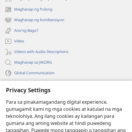
Maghanap ng Pulong
(may
bubukas
Maghanap ng Kombensiyon
(may
na
bubukas
bagong
Ano’ng Bago?
na
window)
bagong
Video
window)
Videos with Audio Descriptions
Maghanap sa JW.ORG
Global Communication
Help
Privacy Settings
Donasyon
(may
Para sa pinakamagandang digital experience,
bubukas
gumagamit kami ng mga cookies at katulad na mga
na
Watchtower ONLINE LIBRARY™
teknolohiya. Ang ilang cookies ay kailangan para
(may
bagong
gumana ang aming website at hindi puwedeng
bubukas
window)
®
JW Hub
na
tanggihan. Puwede mong tanggapin o tanggihan ang
(may