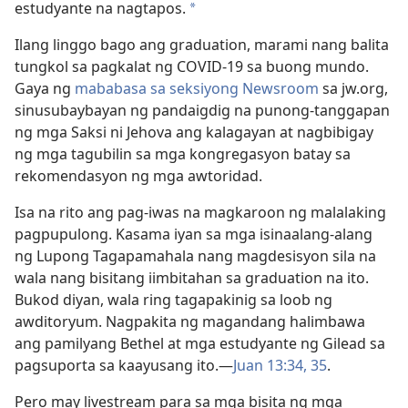
estudyante na nagtapos.
a
Ilang linggo bago ang graduation, marami nang balita
tungkol sa pagkalat ng COVID-19 sa buong mundo.
Gaya ng
mababasa sa seksiyong Newsroom
sa jw.org,
sinusubaybayan ng pandaigdig na punong-tanggapan
ng mga Saksi ni Jehova ang kalagayan at nagbibigay
ng mga tagubilin sa mga kongregasyon batay sa
rekomendasyon ng mga awtoridad.
Isa na rito ang pag-iwas na magkaroon ng malalaking
pagpupulong. Kasama iyan sa mga isinaalang-alang
ng Lupong Tagapamahala nang magdesisyon sila na
wala nang bisitang iimbitahan sa graduation na ito.
Bukod diyan, wala ring tagapakinig sa loob ng
awditoryum. Nagpakita ng magandang halimbawa
ang pamilyang Bethel at mga estudyante ng Gilead sa
pagsuporta sa kaayusang ito.​—
Juan 13:34, 35
.
Pero may livestream para sa mga bisita ng mga