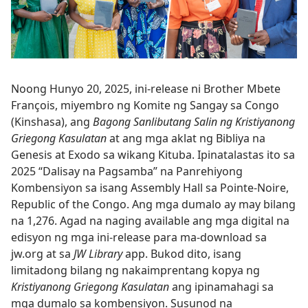
Noong Hunyo 20, 2025, ini-release ni Brother Mbete
François, miyembro ng Komite ng Sangay sa Congo
(Kinshasa), ang
Bagong Sanlibutang Salin ng Kristiyanong
Griegong Kasulatan
at ang mga aklat ng Bibliya na
Genesis at Exodo sa wikang Kituba. Ipinatalastas ito sa
2025 “Dalisay na Pagsamba” na Panrehiyong
Kombensiyon sa isang Assembly Hall sa Pointe-Noire,
Republic of the Congo. Ang mga dumalo ay may bilang
na 1,276. Agad na naging available ang mga digital na
edisyon ng mga ini-release para ma-download sa
jw.org at sa
JW Library
app. Bukod dito, isang
limitadong bilang ng nakaimprentang kopya ng
Kristiyanong Griegong Kasulatan
ang ipinamahagi sa
mga dumalo sa kombensiyon. Susunod na