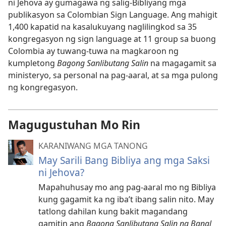
ni Jehova ay gumagawa ng salig-Bibliyang mga
publikasyon sa Colombian Sign Language. Ang mahigit
1,400 kapatid na kasalukuyang naglilingkod sa 35
kongregasyon ng sign language at 11 group sa buong
Colombia ay tuwang-tuwa na magkaroon ng
kumpletong
Bagong Sanlibutang Salin
na magagamit sa
ministeryo, sa personal na pag-aaral, at sa mga pulong
ng kongregasyon.
Magugustuhan Mo Rin
KARANIWANG MGA TANONG
May Sarili Bang Bibliya ang mga Saksi
ni Jehova?
Mapahuhusay mo ang pag-aaral mo ng Bibliya
kung gagamit ka ng iba’t ibang salin nito. May
tatlong dahilan kung bakit magandang
gamitin ang
Bagong Sanlibutang Salin ng Banal