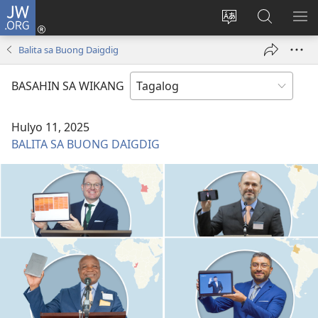
JW.ORG
Mag-
log
Baguhin
Maghana
IPA
In
ang
sa
AN
Balita sa Buong Daigdig
(may
wika
JW.ORG
ME
bubukas
ng
BASAHIN SA WIKANG
na
site
bagong
Hulyo 11, 2025
window)
BALITA SA BUONG DAIGDIG