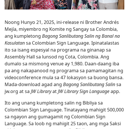
Noong Hunyo 21, 2025, ini-release ni Brother Andrés
Mejía, miyembro ng Komite ng Sangay sa Colombia,
ang kumpletong
Bagong Sanlibutang Salin ng Banal na
Kasulatan
sa Colombian Sign Language. Ipinatalastas
ito sa isang espesyal na programa na ginanap sa
Assembly Hall sa lunsod ng Cota, Colombia. Ang
dumalo sa mismong venue ay 1,980. Daan-daang iba
pa ang nakapanood ng programa sa pamamagitan ng
videoconference mula sa 47 lokasyon sa buong bansa.
Mada-download agad ang
Bagong Sanlibutang Salin
sa
jw.org at sa
JW Library
at
JW Library Sign Language
app.
Ito ang unang kumpletong salin ng Bibliya sa
Colombian Sign Language. Tinatayang mahigit 500,000
sa ngayon ang gumagamit ng Colombian Sign
Language. Sa loob ng mahigit 25 taon, ang mga Saksi