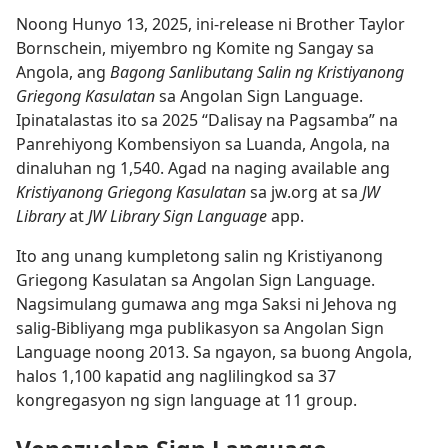
Noong Hunyo 13, 2025, ini-release ni Brother Taylor
Bornschein, miyembro ng Komite ng Sangay sa
Angola, ang
Bagong Sanlibutang Salin ng Kristiyanong
Griegong Kasulatan
sa Angolan Sign Language.
Ipinatalastas ito sa 2025 “Dalisay na Pagsamba” na
Panrehiyong Kombensiyon sa Luanda, Angola, na
dinaluhan ng 1,540. Agad na naging available ang
Kristiyanong Griegong Kasulatan
sa jw.org at sa
JW
Library
at
JW Library Sign Language
app.
Ito ang unang kumpletong salin ng Kristiyanong
Griegong Kasulatan sa Angolan Sign Language.
Nagsimulang gumawa ang mga Saksi ni Jehova ng
salig-Bibliyang mga publikasyon sa Angolan Sign
Language noong 2013. Sa ngayon, sa buong Angola,
halos 1,100 kapatid ang naglilingkod sa 37
kongregasyon ng sign language at 11 group.