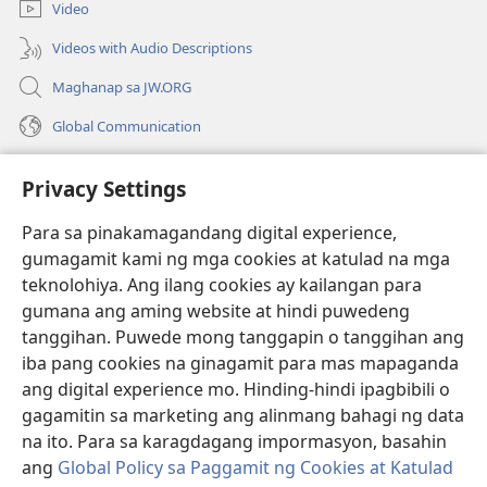
bagong
Video
window)
Videos with Audio Descriptions
Maghanap sa JW.ORG
Global Communication
Help
Privacy Settings
Donasyon
(may
Para sa pinakamagandang digital experience,
bubukas
gumagamit kami ng mga cookies at katulad na mga
na
Watchtower ONLINE LIBRARY™
teknolohiya. Ang ilang cookies ay kailangan para
(may
bagong
gumana ang aming website at hindi puwedeng
bubukas
window)
®
JW Hub
na
tanggihan. Puwede mong tanggapin o tanggihan ang
(may
bagong
bubukas
iba pang cookies na ginagamit para mas mapaganda
window)
®
JW Library
na
ang digital experience mo. Hinding-hindi ipagbibili o
bagong
gagamitin sa marketing ang alinmang bahagi ng data
window)
®
Watchtower Library
na ito. Para sa karagdagang impormasyon, basahin
ang
Global Policy sa Paggamit ng Cookies at Katulad