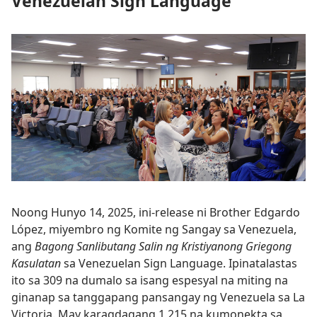
Venezuelan Sign Language
Noong Hunyo 14, 2025, ini-release ni Brother Edgardo
López, miyembro ng Komite ng Sangay sa Venezuela,
ang
Bagong Sanlibutang Salin ng Kristiyanong Griegong
Kasulatan
sa Venezuelan Sign Language. Ipinatalastas
ito sa 309 na dumalo sa isang espesyal na miting na
ginanap sa tanggapang pansangay ng Venezuela sa La
Victoria. May karagdagang 1,215 na kumonekta sa