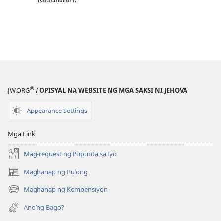
®
JW.ORG
/ OPISYAL NA WEBSITE NG MGA SAKSI NI JEHOVA
Appearance Settings
Mga Link
Mag-request ng Pupunta sa Iyo
Maghanap ng Pulong
(may
bubukas
Maghanap ng Kombensiyon
(may
na
bubukas
bagong
Ano’ng Bago?
na
window)