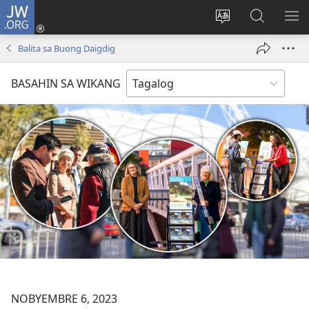
JW.ORG
Mag-
log
Baguhin
Maghana
IPA
In
ang
sa
AN
Balita sa Buong Daigdig
(may
wika
JW.ORG
ME
bubukas
ng
BASAHIN SA WIKANG
na
site
bagong
window)
NOBYEMBRE 6, 2023