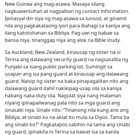
New Guinea ang mag-asawa. Masaya silang
nagkuwentuhan at nagpalitan ng contact information.
Ipinasyal din siya ng mag-asawa sa lunsod, at ginamit
nila ang pagkakataong iyon para ibahagi sa kaniya ang
ilang katotohanan sa Bibliya. Pag-uwi ng babae sa
bansa niya, tinanggap niya ang alok na Bible study.
Sa Auckland, New Zealand, kinausap ng sister na si
Terina ang dalawang security guard na nagsasalita ng
Punjabi sa isang public parking lot. Sumingit sa
usapan ang isa pang guard at kinausap ang dalawang
guard. Naisip ng sister na baka pinapagalitan nito ang
dalawang guard dahil nakikipag-usap sila sa kaniya
habang naka-duty sila. Nagulat siya nang malaman
niyang ipinapaliwanag pala nito sa mga guard ang
sinasabi niya. Sinabi nito: “Tinanong nila kung ano ang
Bibliya, at sinabi ko na aklat ito mula sa Diyos. Tama ba
ang sinabi ko?” Pagkatapos sabihin na tama ang sinabi
ng guard, ipinakita ni Terina sa bawat isa sa kanila