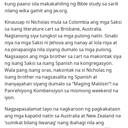
kung paano sila makakahiling ng Bible study sa sarili
nilang wika gamit ang jw.org.
Kinausap ni Nicholas mula sa Colombia ang mga Saksi
sa isang literature cart sa Brisbane, Australia.
Nagtanong siya tungkol sa mga pulong natin. Sinabi
niya na mga Saksi ni Jehova ang nanay at lola niya at
na pinapasigla nila siyang dumalo sa mga pulong.
Nagsaayos ang mga brother sa cart na makontak siya
ng isang Saksi sa isang Spanish na kongregasyon.
Wala pang isang oras, nakontak na si Nicholas ng
isang brother na nagsasalita ng Spanish at
inanyayahan siyang dumalo sa “Maging Matiisin”! na
Panrehiyong Kombensiyon sa mismong weekend na
iyon.
Nagpapasalamat tayo na nagkaroon ng pagkakataon
ang mga kapatid natin sa Australia at New Zealand na
‘sumikat bilang liwanag’ nang ibahagi nila ang