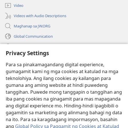
bagong
Video
window)
Videos with Audio Descriptions
Maghanap sa JW.ORG
Global Communication
Help
Privacy Settings
Donasyon
(may
Para sa pinakamagandang digital experience,
bubukas
gumagamit kami ng mga cookies at katulad na mga
na
Watchtower ONLINE LIBRARY™
teknolohiya. Ang ilang cookies ay kailangan para
(may
bagong
gumana ang aming website at hindi puwedeng
bubukas
window)
®
JW Hub
na
tanggihan. Puwede mong tanggapin o tanggihan ang
(may
bagong
bubukas
iba pang cookies na ginagamit para mas mapaganda
window)
®
JW Library
na
ang digital experience mo. Hinding-hindi ipagbibili o
bagong
gagamitin sa marketing ang alinmang bahagi ng data
window)
®
Watchtower Library
na ito. Para sa karagdagang impormasyon, basahin
ang
Global Policy sa Paggamit ng Cookies at Katulad