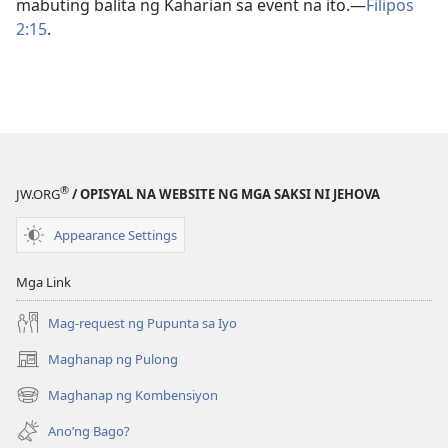
mabuting balita ng Kaharian sa event na ito.​—
Filipos
2:15
.
®
JW.ORG
/ OPISYAL NA WEBSITE NG MGA SAKSI NI JEHOVA
Appearance Settings
Mga Link
Mag-request ng Pupunta sa Iyo
Maghanap ng Pulong
(may
bubukas
Maghanap ng Kombensiyon
(may
na
bubukas
bagong
Ano’ng Bago?
na
window)