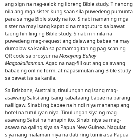
ang sign na nag-aalok ng libreng Bible study. Tinanong
nila ang mga sister kung saan sila puwedeng pumunta
para sa mga Bible study na ito. Sinabi naman ng mga
sister na may isang kapatid na magtuturo sa bawat
taong hihiling ng Bible study. Sinabi rin nila na
puwedeng mag-request ang dalawang babae na may
dumalaw sa kanila sa pamamagitan ng pag-scan ng
QR code sa brosyur na
Masayang Buhay
Magpakailanman.
Agad na nag-fill out ang dalawang
babae ng online form, at napasimulan ang Bible study
sa bawat isa sa kanila.
Sa Brisbane, Australia, tinulungan ng isang mag-
asawang Saksi ang isang kabataang babae na parang
naliligaw. Sinabi ng babae na hindi niya mahanap ang
hotel na tutuluyan niya. Tinulungan siya ng mag-
asawang Saksi na hanapin ito. Sinabi niya sa mag-
asawa na galing siya sa Papua New Guinea. Nagulat
siya nang malaman niya na dati ring tumira sa Papua