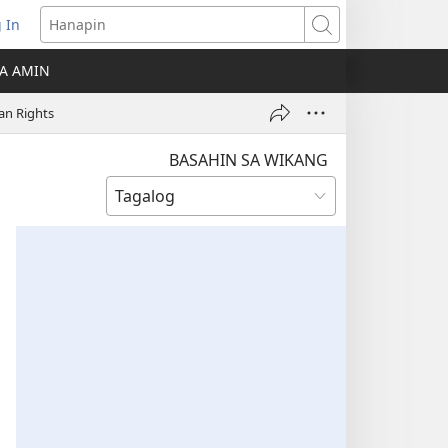
 In
Hanapin
ukas
A AMIN
ong
an Rights
ow)
BASAHIN SA WIKANG