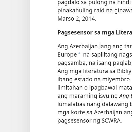
pagdalo sa pulong na hindi
pinakahuling raid na ginaw
Marso 2, 2014.
Pagsesensor sa mga Liter
Ang Azerbaijan lang ang ta
Europe
na sapilitang nag
*
pagsamba, na isang paglabag
Ang mga literatura sa Bibli
ibang estado na miyembro 
limitahan o ipagbawal mata
ang maraming isyu ng
Ang 
lumalabas nang dalawang b
mga korte sa Azerbaijan an
pagsesensor ng SCWRA.