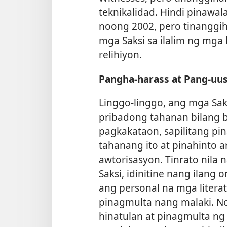
teknikalidad. Hindi pinawa
noong 2002, pero tinanggi
mga Saksi sa ilalim ng mga
relihiyon.
Pangha-harass at Pang-uus
Linggo-linggo, ang mga Sak
pribadong tahanan bilang b
pagkakataon, sapilitang p
tahanang ito at pinahinto 
awtorisasyon. Tinrato nil
Saksi, idinitine nang ilang 
ang personal na mga litera
pinagmulta nang malaki. No
hinatulan at pinagmulta ng