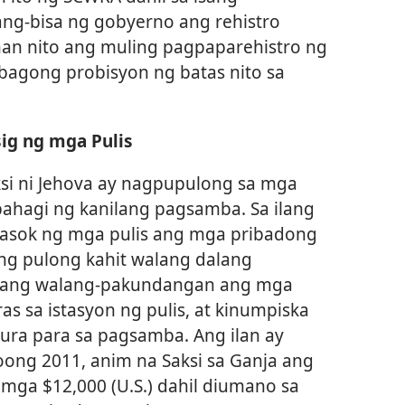
lang-bisa ng gobyerno ang rehistro
han nito ang muling pagpaparehistro ng
 bagong probisyon ng batas nito sa
ig ng mga Pulis
si ni Jehova ay nagpupulong sa mga
ahagi ng kanilang pagsamba. Sa ilang
inasok ng mga pulis ang mga pribadong
ang pulong kahit walang dalang
a nang walang-pakundangan ang mga
oras sa istasyon ng pulis, at kinumpiska
tura para sa pagsamba. Ang ilan ay
ong 2011, anim na Saksi sa Ganja ang
 mga $12,000 (U.S.) dahil diumano sa