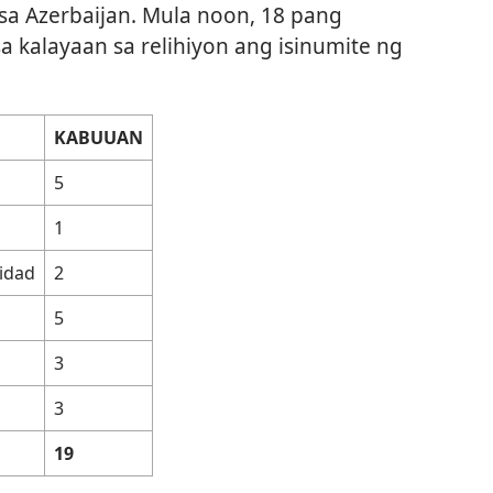
sa Azerbaijan. Mula noon, 18 pang
a kalayaan sa relihiyon ang isinumite ng
KABUUAN
5
1
idad
2
5
3
3
19