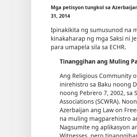
Mga petisyon tungkol sa Azerbaija
31, 2014
Ipinakikita ng sumusunod na 
kinakaharap ng mga Saksi ni J
para umapela sila sa ECHR.
Tinanggihan ang Muling P
Ang Religious Community of
inirehistro sa Baku noong D
noong Pebrero 7, 2002, sa 
Associations (SCWRA). Noo
Azerbaijan ang Law on Freed
na muling magparehistro an
Nagsumite ng aplikasyon an
Witnesses, pero tinanggiha