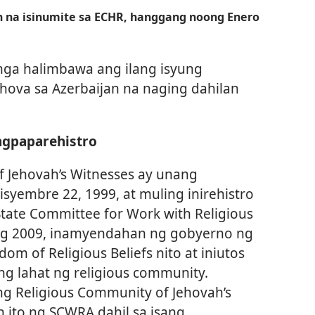
n na isinumite sa ECHR, hanggang noong Enero
mga halimbawa ang ilang isyung
ehova sa Azerbaijan na naging dahilan
agpaparehistro
 Jehovah’s Witnesses ay unang
isyembre 22, 1999, at muling inirehistro
State Committee for Work with Religious
ng 2009, inamyendahan ng gobyerno ng
om of Religious Beliefs nito at iniutos
g lahat ng religious community.
g Religious Community of Jehovah’s
n ito ng SCWRA dahil sa isang