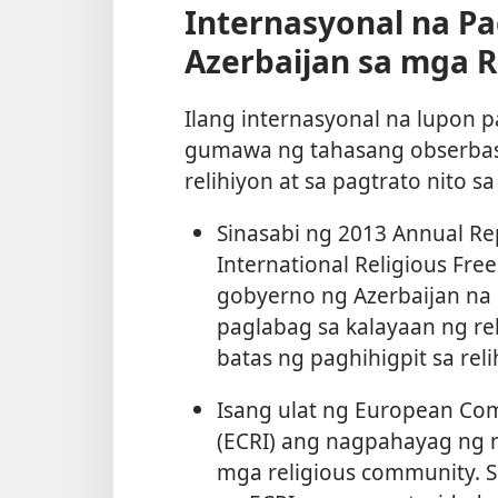
Internasyonal na Pa
Azerbaijan sa mga 
Ilang internasyonal na lupon 
gumawa ng tahasang obserbasy
relihiyon at sa pagtrato nito 
Sinasabi ng 2013 Annual Re
International Religious Fre
gobyerno ng Azerbaijan na 
paglabag sa kalayaan ng re
batas ng paghihigpit sa rel
Isang ulat ng European Com
(ECRI) ang nagpahayag ng m
mga religious community. S