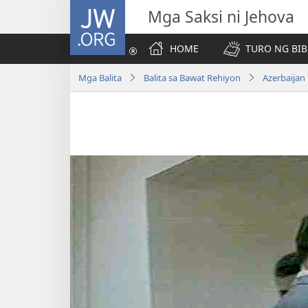
JW.ORG
Mga Saksi ni Jehova
HOME
TURO NG BIB
Mga Balita
Balita sa Bawat Rehiyon
Azerbaijan