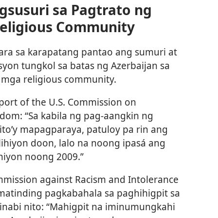
gsusuri sa Pagtrato ng
Religious Community
para sa karapatang pantao ang sumuri at
on tungkol sa batas ng Azerbaijan sa
sa mga religious community.
port of the U.S. Commission on
edom: “Sa kabila ng pag-aangkin ng
ito’y mapagparaya, patuloy pa rin ang
lihiyon doon, lalo na noong ipasá ang
ihiyon noong 2009.”
mission against Racism and Intolerance
atinding pagkabahala sa paghihigpit sa
inabi nito: “Mahigpit na iminumungkahi