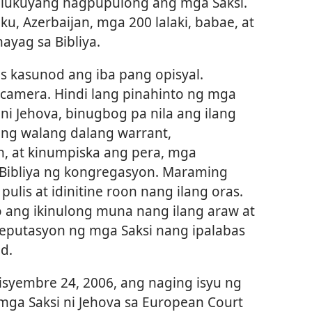
alukuyang nagpupulong ang mga Saksi.
ku, Azerbaijan, mga 200 lalaki, babae, at
ayag sa Bibliya.
s kasunod ang iba pang opisyal.
 camera. Hindi lang pinahinto ng mga
ni Jehova, binugbog pa nila ang ilang
nang walang dalang warrant,
 at kinumpiska ang pera, mga
a Bibliya ng kongregasyon. Maraming
pulis at idinitine roon nang ilang oras.
ang ikinulong muna nang ilang araw at
 reputasyon ng mga Saksi nang ipalabas
d.
syembre 24, 2006, ang naging isyu ng
mga Saksi ni Jehova sa European Court