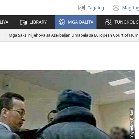
Tagalog
Mag-log
Pumili
(may
ng
bub
LIYA
LIBRARY
MGA BALITA
TUNGKOL S
wika
na
bag
Mga Saksi ni Jehova sa Azerbaijan Umapela sa European Court of Hum
wind