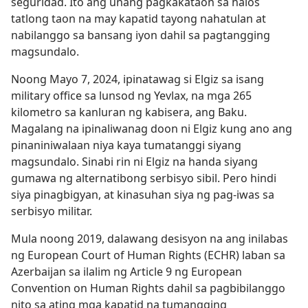
seguridad. Ito ang unang pagkakataon sa halos
tatlong taon na may kapatid tayong nahatulan at
nabilanggo sa bansang iyon dahil sa pagtangging
magsundalo.
Noong Mayo 7, 2024, ipinatawag si Elgiz sa isang
military office sa lunsod ng Yevlax, na mga 265
kilometro sa kanluran ng kabisera, ang Baku.
Magalang na ipinaliwanag doon ni Elgiz kung ano ang
pinaniniwalaan niya kaya tumatanggi siyang
magsundalo. Sinabi rin ni Elgiz na handa siyang
gumawa ng alternatibong serbisyo sibil. Pero hindi
siya pinagbigyan, at kinasuhan siya ng pag-iwas sa
serbisyo militar.
Mula noong 2019, dalawang desisyon na ang inilabas
ng European Court of Human Rights (ECHR) laban sa
Azerbaijan sa ilalim ng Article 9 ng European
Convention on Human Rights dahil sa pagbibilanggo
nito sa ating mga kapatid na tumangging