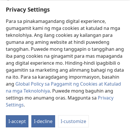
Help
Privacy Settings
Donasyon
(may
Para sa pinakamagandang digital experience,
bubukas
gumagamit kami ng mga cookies at katulad na mga
na
Watchtower ONLINE LIBRARY™
teknolohiya. Ang ilang cookies ay kailangan para
(may
bagong
gumana ang aming website at hindi puwedeng
bubukas
window)
®
JW Hub
na
tanggihan. Puwede mong tanggapin o tanggihan ang
(may
bagong
bubukas
iba pang cookies na ginagamit para mas mapaganda
window)
®
JW Library
na
ang digital experience mo. Hinding-hindi ipagbibili o
bagong
gagamitin sa marketing ang alinmang bahagi ng data
window)
®
Watchtower Library
na ito. Para sa karagdagang impormasyon, basahin
ang
Global Policy sa Paggamit ng Cookies at Katulad
na mga Teknolohiya
. Puwede mong baguhin ang
settings mo anumang oras. Magpunta sa
Privacy
Copyright
© 2026 Watch Tower Bible and Tract Society of Pennsylvania.
Settings
.
KASUNDUAN SA PAGGAMIT
|
PRIVACY POLICY
|
PRIVACY SETTINGS
I-accept
I-decline
I-customize