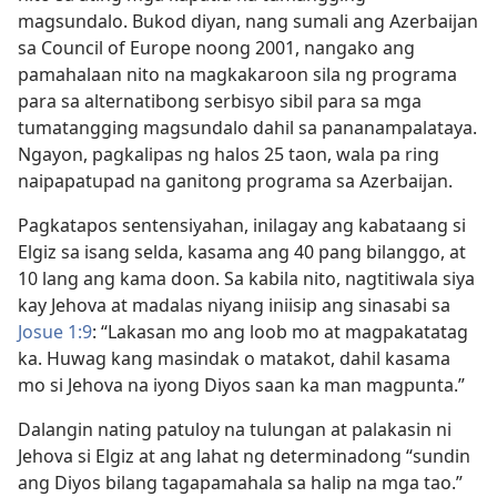
magsundalo. Bukod diyan, nang sumali ang Azerbaijan
sa Council of Europe noong 2001, nangako ang
pamahalaan nito na magkakaroon sila ng programa
para sa alternatibong serbisyo sibil para sa mga
tumatangging magsundalo dahil sa pananampalataya.
Ngayon, pagkalipas ng halos 25 taon, wala pa ring
naipapatupad na ganitong programa sa Azerbaijan.
Pagkatapos sentensiyahan, inilagay ang kabataang si
Elgiz sa isang selda, kasama ang 40 pang bilanggo, at
10 lang ang kama doon. Sa kabila nito, nagtitiwala siya
kay Jehova at madalas niyang iniisip ang sinasabi sa
Josue 1:9
: “Lakasan mo ang loob mo at magpakatatag
ka. Huwag kang masindak o matakot, dahil kasama
mo si Jehova na iyong Diyos saan ka man magpunta.”
Dalangin nating patuloy na tulungan at palakasin ni
Jehova si Elgiz at ang lahat ng determinadong “sundin
ang Diyos bilang tagapamahala sa halip na mga tao.”​