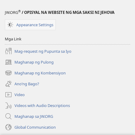
®
JW.ORG
/ OPISYAL NA WEBSITE NG MGA SAKSI NI JEHOVA
Appearance Settings
Mga Link
Mag-request ng Pupunta sa Iyo
Maghanap ng Pulong
(may
bubukas
Maghanap ng Kombensiyon
(may
na
bubukas
bagong
Ano’ng Bago?
na
window)
bagong
Video
window)
Videos with Audio Descriptions
Maghanap sa JW.ORG
Global Communication