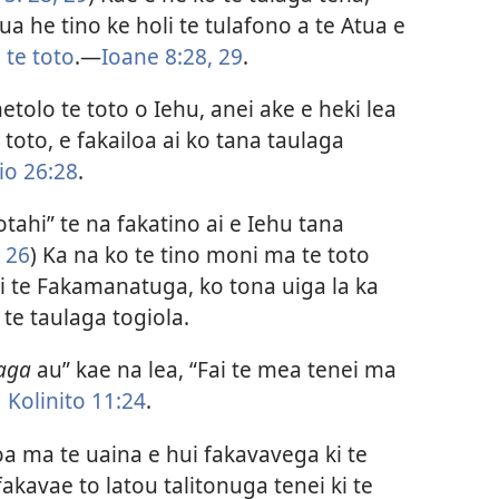
ua he tino ke holi te tulafono a te Atua e
 te toto
.​—
Ioane 8:​28, 29
.
tolo te toto o Iehu, anei ake e heki lea
toto, e fakailoa ai ko tana taulaga
io 26:28
.
otahi” te na fakatino ai e Iehu tana
, 26
) Ka na ko te tino moni ma te toto
 i te Fakamanatuga, ko tona uiga la ka
i te taulaga togiola.
aga
au” kae na lea, “Fai te mea tenei ma
 Kolinito 11:24
.
aoa ma te uaina e hui fakavavega ki te
fakavae to latou talitonuga tenei ki te