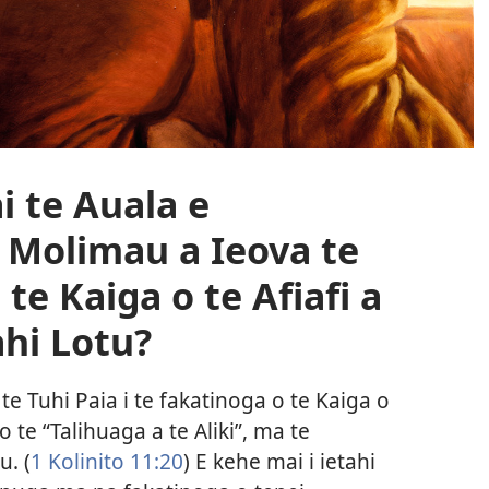
i te Auala e
 Molimau a Ieova te
e Kaiga o te Afiafi a
ahi Lotu?
te Tuhi Paia i te fakatinoga o te Kaiga o
 ko te “Talihuaga a te Aliki”, ma te
. (
1 Kolinito 11:20
) E kehe mai i ietahi