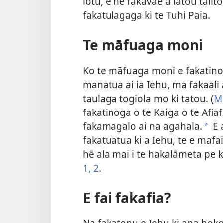
lotu, e hē fakavae a latou tali
fakatulagaga ki te Tuhi Paia.
Te māfuaga moni
Ko te māfuaga moni e fakatino ai
manatua ai ia Iehu, ma fakaali 
taulaga togiola mo ki tatou. (
Ma
fakatinoga o te Kaiga o te Afiafi
fakamagalo ai na agahala.
E 
a
fakatuatua ki a Iehu, te e mafa
hē ala mai i te hakalāmeta pe k
1, 2
.
E fai fakafia?
Na fakatonu e Iehu ki ana hoko 