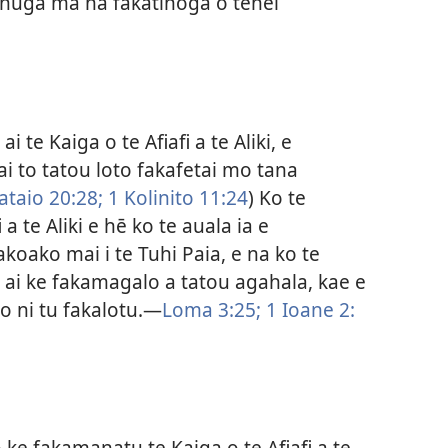
tonuga ma na fakatinoga o tenei
 te Kaiga o te Afiafi a te Aliki, e
ai to tatou loto fakafetai mo tana
taio 20:28;
1 Kolinito 11:24
) Ko te
 a te Aliki e hē ko te auala ia e
akoako mai i te Tuhi Paia, e na ko te
i ai ke fakamagalo a tatou agahala, kae e
o ni tu fakalotu.​—
Loma 3:​25;
1 Ioane 2:​
ke fakamanatu te Kaiga o te Afiafi a te