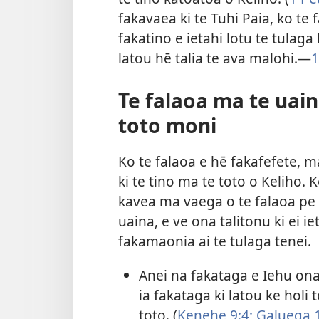
fakavaea ki te Tuhi Paia, ko te 
fakatino e ietahi lotu te tulaga
latou hē talia te ava malohi.​—
1
Te falaoa ma te uain
toto moni
Ko te falaoa e hē fakafefete, 
ki te tino ma te toto o Keliho. 
kavea ma vaega o te falaoa pe 
uaina, e ve ona talitonu ki ei ie
fakamaonia ai te tulaga tenei.
Anei na fakataga e Iehu ona
ia fakataga ki latou ke holi 
toto. (
Kenehe 9:4;
Galuega 1