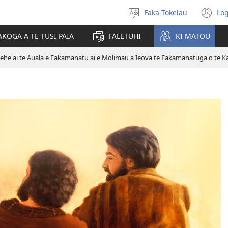
Faka-Tokelau
Log
Filifili
(o
he
n
KOGA A TE TUSI PAIA
FALETUHI
KI MATOU
gagana
wi