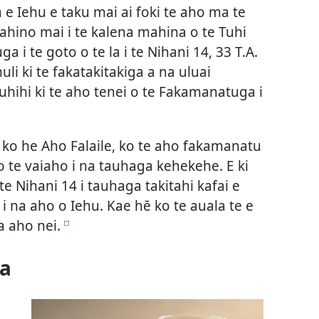
 e Iehu e taku mai ai foki te aho ma te
ahino mai i te kalena mahina o te Tuhi
 i te goto o te la i te Nihani 14, 33 T.A.
muli ki te fakatakitakiga a na uluai
auhihi ki te aho tenei o te Fakamanatuga i
.A ko he Aho Falaile, ko te aho fakamanatu
o te vaiaho i na tauhaga kehekehe. E ki
te Nihani 14 i tauhaga takitahi kafai e
i na aho o Iehu. Kae hē ko te auala te e
a aho nei.
e
na