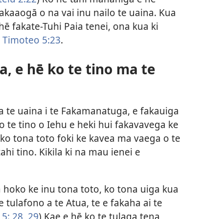
fakaaogā o na vai inu nailo te uaina. Kua
 hē fakate-Tuhi Paia tenei, ona kua ki
 Timoteo 5:​23
.
a, e hē ko te tino ma te
ma te uaina i te Fakamanatuga, e fakauiga
Ko te tino o Iehu e heki hui fakavavega ke
ko tona toto foki ke kavea ma vaega o te
tahi tino. Kikila ki na mau ienei e
 hoko ke inu tona toto, ko tona uiga kua
te tulafono a te Atua, te e fakaha ai te
5: 28, 29
) Kae e hē ko te tulaga tena,