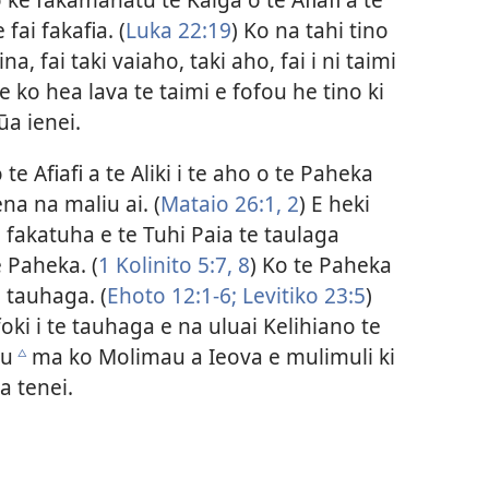
fai fakafia. (
Luka 22:19
) Ko na tahi tino
a, fai taki vaiaho, taki aho, fai i ni taimi
e ko hea lava te taimi e fofou he tino ki
ūa ienei.
te Afiafi a te Aliki i te aho o te Paheka
ena na maliu ai. (
Mataio 26:​1, 2
) E heki
 fakatuha e te Tuhi Paia te taulaga
 Paheka. (
1 Kolinito 5:​7, 8
) Ko te Paheka
e tauhaga. (
Ehoto 12:​1-6;
Levitiko 23:5
)
ki i te tauhaga e na uluai Kelihiano te
hu
ma ko Molimau a Ieova e mulimuli ki
c
a tenei.