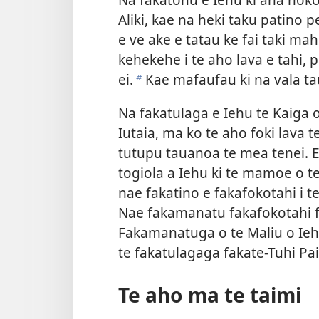
Aliki, kae na heki taku patino pe 
e ve ake e tatau ke fai taki mahin
kehekehe i te aho lava e tahi, p
ei.
Kae mafaufau ki na vala ta
b
Na fakatulaga e Iehu te Kaiga o 
Iutaia, ma ko te aho foki lava t
tutupu tauanoa te mea tenei. E
togiola a Iehu ki te mamoe o te
nae fakatino e fakafokotahi i t
Nae fakamanatu fakafokotahi fo
Fakamanatuga o te Maliu o Ie
te fakatulagaga fakate-Tuhi Pai
Te aho ma te taimi