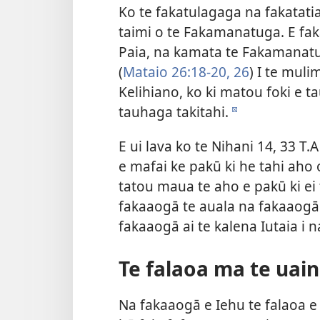
Ko te fakatulagaga na fakatatia
taimi o te Fakamanatuga. E fak
Paia, na kamata te Fakamanatuga
(
Mataio 26:18-​20,
26
) I te muli
Kelihiano, ko ki matou foki e t
tauhaga takitahi.
d
E ui lava ko te Nihani 14, 33 T
e mafai ke pakū ki he tahi aho 
tatou maua te aho e pakū ki ei 
fakaaogā te auala na fakaaogā 
fakaaogā ai te kalena Iutaia i n
Te falaoa ma te uai
Na fakaaogā e Iehu te falaoa e