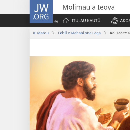
JW.ORG
Molimau a Ieova
ITULAU KAUTŪ
AKOA
Ki Matou
Fehili e Mahani ona Lāgā