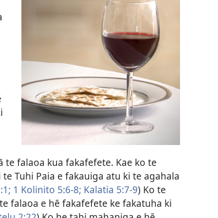
a
ē
i
gā te falaoa kua fakafefete. Kae ko te
te Tuhi Paia e fakauiga atu ki te agahala
:1;
1 Kolinito 5:​6-8;
Kalatia 5:​7-9
) Ko te
te falaoa e hē fakafefete ke fakatuha ki
elu 2:​22
) Ko he tahi mahaniga e hē