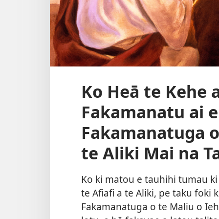
Ko Heā te Kehe a
Fakamanatu ai e
Fakamanatuga o t
te Aliki Mai na T
Ko ki matou e tauhihi tumau ki 
te Afiafi a te Aliki, pe taku foki
Fakamanatuga o te Maliu o Iehu