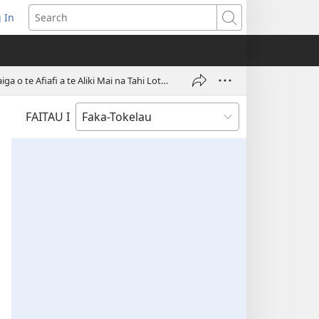
 In
pens
Search
ew
ndow)
Ko Heā te Kehe ai te Auala e Fakamanatu ai e Molimau a Ieova te Fakamanatuga o te Kaiga o te Afiafi a te Aliki Mai na Tahi Lotu?
FAITAU I