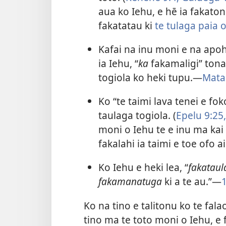
aua ko Iehu, e hē ia fakaton
fakatatau ki
te tulaga paia o
Kafai na inu moni e na apohe
ia Iehu, “
ka
fakamaligi” tona 
togiola ko heki tupu.​—
Mata
Ko “te taimi lava tenei e fok
taulaga togiola. (
Epelu 9:​25
moni o Iehu te e inu ma kai
fakalahi ia taimi e toe ofo a
Ko Iehu e heki lea, “
fakataul
fakamanatuga
ki a te au.”​—
1
Ko na tino e talitonu ko te fal
tino ma te toto moni o Iehu, e 