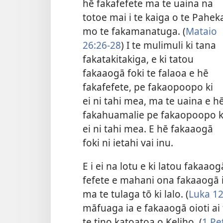
hē fakafefete ma te uaina na
totoe mai i te kaiga o te Pahek
mo te fakamanatuga. (
Mataio
26:26-​28
) I te mulimuli ki tana
fakatakitakiga, e ki tatou
fakaaogā foki te falaoa e hē
fakafefete, pe fakaopoopo ki
ei ni tahi mea, ma te uaina e h
fakahuamalie pe fakaopoopo k
ei ni tahi mea. E hē fakaaogā
foki ni ietahi vai inu.
E i ei na lotu e ki latou fakaao
fefete e mahani ona fakaaogā i 
ma te tulaga tō ki lalo. (
Luka 12
māfuaga ia e fakaaogā oioti ai 
te tino katoatoa o Keliho. (
1 Pet