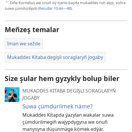
Diňe Kornelius we onuň öý-içerisi başda mukaddes ruh alyp, soňra
a
suwa çümdürilipdi (
Resullar 10:44—48
).
Meňzeş temalar
Iman we sežde
Mukaddes Kitaba degişli soraglaryň jogaby
Size şular hem gyzykly bolup biler
MUKADDES KITABA DEGIŞLI SORAGLARYŇ
JOGABY
Suwa çümdürilmek näme?
Mukaddes Kitapda ýazylan wakalar suwa
çümdürilmegiň wajypdygyna we onuň
manysyna düşünmäge kömek edýär.