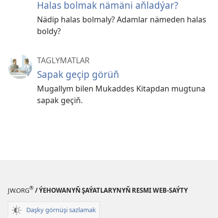
Halas bolmak nämäni aňladýar?
Nädip halas bolmaly? Adamlar nämeden halas
boldy?
TAGLYMATLAR
Sapak geçip görüň
Mugallym bilen Mukaddes Kitapdan mugtuna
sapak geçiň.
®
JW.ORG
/ ÝEHOWANYŇ ŞAÝATLARYNYŇ RESMI WEB-SAÝTY
Daşky görnüşi sazlamak