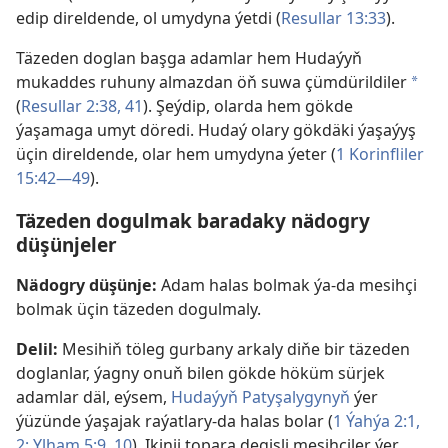
edip direldende, ol umydyna ýetdi (
Resullar 13:33
).
Täzeden doglan başga adamlar hem Hudaýyň
mukaddes ruhuny almazdan öň suwa çümdürildiler
a
(
Resullar 2:38,
41
). Şeýdip, olarda hem gökde
ýaşamaga umyt döredi. Hudaý olary gökdäki ýaşaýyş
üçin direldende, olar hem umydyna ýeter (
1 Korinfliler
15:42—49
).
Täzeden dogulmak baradaky nädogry
düşünjeler
Nädogry düşünje:
Adam halas bolmak ýa-da mesihçi
bolmak üçin täzeden dogulmaly.
Delil:
Mesihiň töleg gurbany arkaly diňe bir täzeden
doglanlar, ýagny onuň bilen gökde höküm sürjek
adamlar däl, eýsem,
Hudaýyň Patyşalygynyň
ýer
ýüzünde ýaşajak raýatlary-da halas bolar (
1 Ýahýa 2:1,
2;
Ylham 5:9, 10
). Ikinji topara degişli mesihçiler ýer