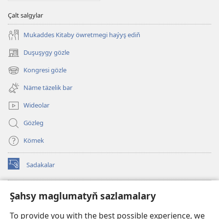
Çalt salgylar
Mukaddes Kitaby öwretmegi haýyş ediň
Duşuşygy gözle
(täze
sahypada
Kongresi gözle
(täze
açylýar)
sahypada
Näme täzelik bar
açylýar)
Wideolar
Gözleg
Kömek
Sadakalar
(täze
sahypada
açylýar)
Garawul diňiniň ONLAÝN KITAPHANASY
Şahsy maglumatyň sazlamalary
(täze
sahypada
®
JW Hub
To provide you with the best possible experience, we
açylýar)
(täze