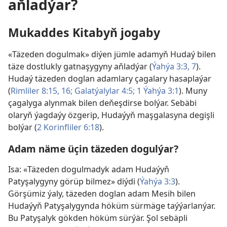
aňladýar?
Mukaddes Kitabyň jogaby
«Täzeden dogulmak» diýen jümle adamyň Hudaý bilen
täze dostlukly gatnaşygyny aňladýar (
Ýahýa 3:3,
7
).
Hudaý täzeden doglan adamlary çagalary hasaplaýar
(
Rimliler 8:15, 16;
Galatýalylar 4:5;
1 Ýahýa 3:1
). Muny
çagalyga alynmak bilen deňeşdirse bolýar. Sebäbi
olaryň ýagdaýy özgerip, Hudaýyň maşgalasyna degişli
bolýar (
2 Korinfliler 6:18
).
Adam näme üçin täzeden dogulýar?
Isa: «Täzeden dogulmadyk adam Hudaýyň
Patyşalygyny görüp bilmez» diýdi (
Ýahýa 3:3
).
Görşümiz ýaly, täzeden doglan adam Mesih bilen
Hudaýyň Patyşalygynda höküm sürmäge taýýarlanýar.
Bu Patyşalyk gökden höküm sürýär. Şol sebäpli