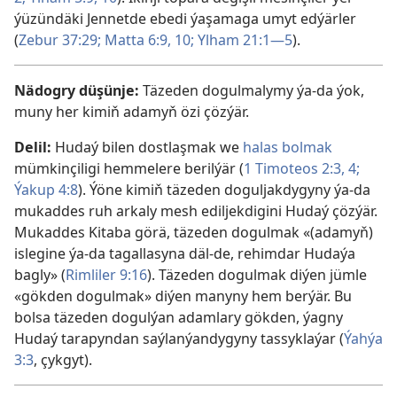
ýüzündäki Jennetde ebedi ýaşamaga umyt edýärler
(
Zebur 37:29;
Matta 6:9, 10;
Ylham 21:1—5
).
Nädogry düşünje:
Täzeden dogulmalymy ýa-da ýok,
muny her kimiň adamyň özi çözýär.
Delil:
Hudaý bilen dostlaşmak we
halas bolmak
mümkinçiligi hemmelere berilýär (
1 Timoteos 2:3, 4;
Ýakup 4:8
). Ýöne kimiň täzeden doguljakdygyny ýa-da
mukaddes ruh arkaly mesh ediljekdigini Hudaý çözýär.
Mukaddes Kitaba görä, täzeden dogulmak «(adamyň)
islegine ýa-da tagallasyna däl-de, rehimdar Hudaýa
bagly» (
Rimliler 9:16
). Täzeden dogulmak diýen jümle
«gökden dogulmak» diýen manyny hem berýär. Bu
bolsa täzeden dogulýan adamlary gökden, ýagny
Hudaý tarapyndan saýlanýandygyny tassyklaýar (
Ýahýa
3:3
, çykgyt).