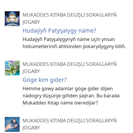
MUKADDES KITABA DEGIŞLI SORAGLARYŇ
JOGABY
Hudaýyň Patyşalygy näme?
Hudaýyň Patyşalygynyň näme üçin ynsan
hökümetleriniň ählisinden ýokarydygyny biliň.
MUKADDES KITABA DEGIŞLI SORAGLARYŇ
JOGABY
Göge kim gider?
Hemme gowy adamlar göge gider diýen
nädogry düşünje giňden ýaýran. Bu barada
Mukaddes Kitap näme öwredýär?
MUKADDES KITABA DEGIŞLI SORAGLARYŇ
JOGABY