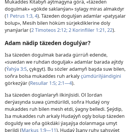
Mukaddes Kitabyň aýtmagyna görä, «täzeden
dogulmak» «gökde saklanýan» sylagy miras almakdyr
(
1 Petrus 1:3, 4
). Täzeden dogulýan adamlar «patyşalar
bolup», Mesih bilen höküm sürjekdiklerine doly
ynanýarlar (
2 Timoteos 2:12;
2 Korinfliler 1:21, 22
).
Adam nädip täzeden dogulýar?
Isa täzeden dogulmak barada gürrüň edende,
«suwdan we ruhdan doguljak» adamlar barada aýtdy
(
Ýahýa 3:5
, çykgyt). Bu sözler adamyň başda suw bilen,
soňra bolsa mukaddes ruh arkaly
çümdürilýändigini
görkezýär (
Resullar 1:5;
2:1—4
).
Isa täzeden doglanlaryň ilkinjisidi. Ol Iordan
derýasynda suwa çümdürildi, soňra Hudaý ony
mukaddes ruh bilen mesh etdi, ýagny belledi. Şeýdip,
Isa mukaddes ruh arkaly Hudaýyň ogly bolup täzeden
doguldy we oňa gökdäki ýaşaýşa dolanmaga umyt
berildi (
Markus 1:9—11
). Hudaý Isany ruhy şahsyýet