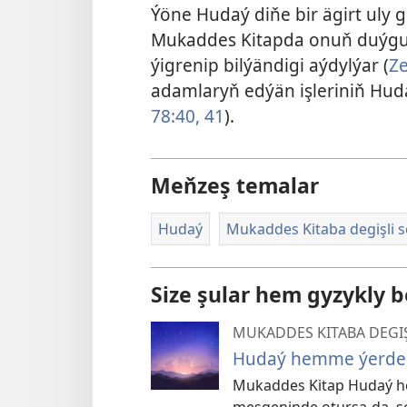
Ýöne Hudaý diňe bir ägirt uly 
Mukaddes Kitapda onuň duýgu
ýigrenip bilýändigi aýdylýar (
Ze
adamlaryň edýän işleriniň Huda
78:40, 41
).
Meňzeş temalar
Hudaý
Mukaddes Kitaba degişli s
Size şular hem gyzykly b
MUKADDES KITABA DEGI
Hudaý hemme ýerde
Mukaddes Kitap Hudaý h