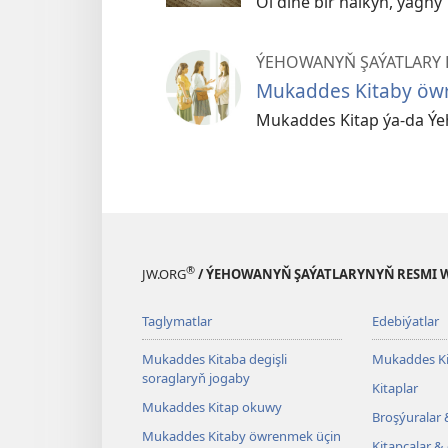
Ol diňe bir halkyň, ýagn
ÝEHOWANYŇ ŞAÝATLARY
Mukaddes Kitaby öwr
Mukaddes Kitap ýa-da Ýeh
®
JW.ORG
/ ÝEHOWANYŇ ŞAÝATLARYNYŇ RESMI 
Taglymatlar
Edebiýatlar
Mukaddes Kitaba degişli
Mukaddes Ki
soraglaryň jogaby
Kitaplar
Mukaddes Kitap okuwy
Broşýuralar 
Mukaddes Kitaby öwrenmek üçin
Kitapçalar & 