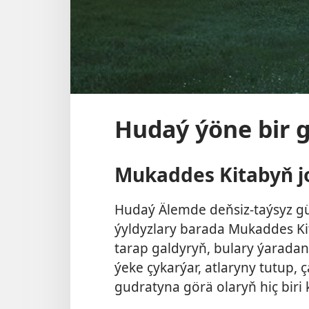
Hudaý ýöne bir 
Mukaddes Kitabyň j
Hudaý Älemde deňsiz-taýsyz gü
ýyldyzlary barada Mukaddes Kit
tarap galdyryň, bulary ýarada
ýeke çykarýar, atlaryny tutup, 
gudratyna görä olaryň hiç biri