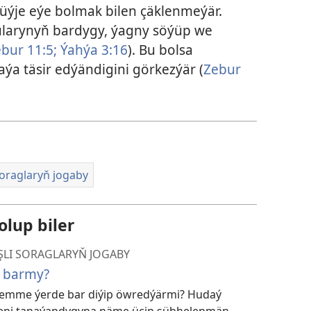
güýje eýe bolmak bilen çäklenmeýär.
larynyň bardygy, ýagny söýüp we
bur 11:5;
Ýahýa 3:16
). Bu bolsa
ýa täsir edýändigini görkezýär (
Zebur
oraglaryň jogaby
olup biler
ŞLI SORAGLARYŇ JOGABY
 barmy?
emme ýerde bar diýip öwredýärmi? Hudaý