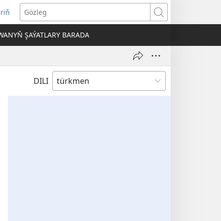
iriň
täze
Gözleg
ahypada
WANYŇ ŞAÝATLARY BARADA
çylýar)
DILI