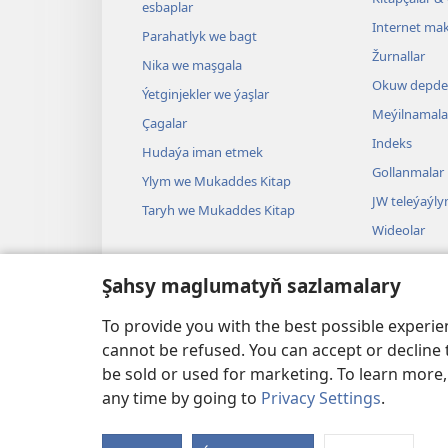
esbaplar
Internet mak
Parahatlyk we bagt
Žurnallar
Nika we maşgala
Okuw depder
Ýetginjekler we ýaşlar
Meýilnamala
Çagalar
Indeks
Hudaýa iman etmek
Gollanmalar
Ylym we Mukaddes Kitap
JW teleýaýl
Taryh we Mukaddes Kitap
Wideolar
Aýdym-sazla
Şahsy maglumatyň sazlamalary
Dramalar
Mukaddes Ki
To provide you with the best possible experi
cannot be refused. You can accept or decline 
be sold or used for marketing. To learn more
any time by going to
Privacy Settings
.
Copyright
© 2026 Watch Tower Bible and Tract S