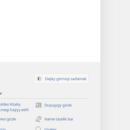
Daşky görnüşi sazlamak
ar
ddes Kitaby
Duşuşygy gözle
(täze
megi haýyş ediň
sahypada
açylýar)
esi gözle
Näme täzelik bar
olar
Gözleg