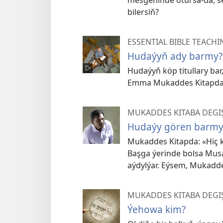
mesgeninde otursa-da, 
bilersiň?
ESSENTIAL BIBLE TEACHI
Hudaýyň ady barmy?
Hudaýyň köp titullary bar
Emma Mukaddes Kitapda 
MUKADDES KITABA DEGI
Hudaýy gören barmy
Mukaddes Kitapda: «Hiç k
Başga ýerinde bolsa Mus
aýdylýar. Eýsem, Mukadde
MUKADDES KITABA DEGI
Ýehowa kim?