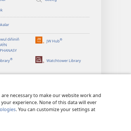
ek
kalar
wul diňiniň
®
JW Hub
(täze
AÝN
sahypada
APHANASY
açylýar)
®
ibrary
Watchtower Library
es are necessary to make our website work and
your experience. None of this data will ever
nologies
. You can customize your settings at
ASATY
|
ŞAHSY MAGLUMATYŇ SAZLAMALARY