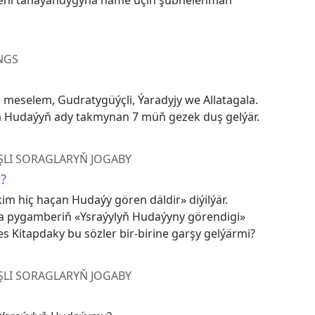
seni tanaýandygyna näme üçin şübhelenmän
NGS
, meselem, Gudratygüýçli, Ýaradyjy we Allatagala.
Hudaýyň ady takmynan 7 müň gezek duş gelýär.
ŞLI SORAGLARYŇ JOGABY
?
im hiç haçan Hudaýy gören däldir» diýilýär.
a pygamberiň «Ysraýylyň Hudaýyny görendigi»
s Kitapdaky bu sözler bir-birine garşy gelýärmi?
ŞLI SORAGLARYŇ JOGABY