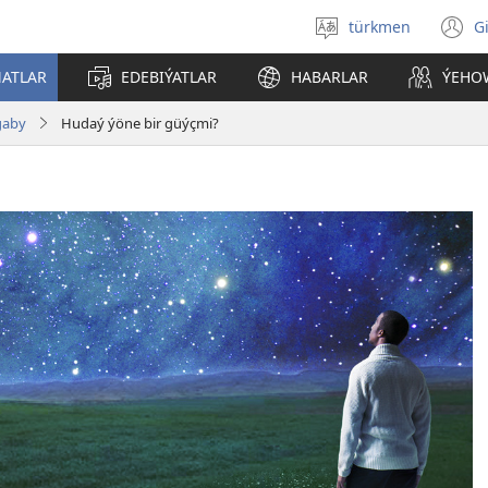
türkmen
G
Dili
(
saýlaň
s
ATLAR
EDEBIÝATLAR
HABARLAR
ÝEHO
a
gaby
Hudaý ýöne bir güýçmi?