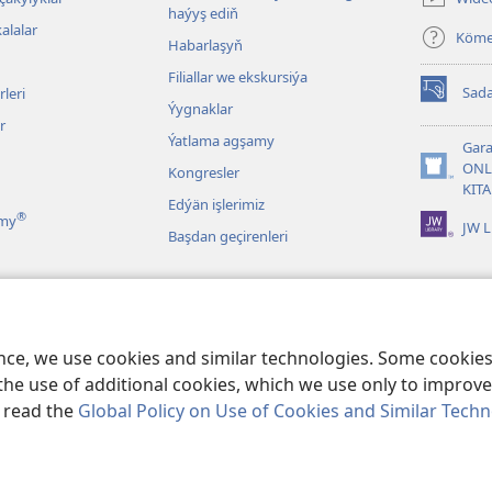
açylýar)
haýyş ediň
alalar
Köm
Habarlaşyň
Filiallar we ekskursiýa
Sada
leri
(täze
Ýygnaklar
sahypada
r
Ýatlama agşamy
açylýar)
Gara
ONL
Kongresler
(täze
KIT
sahypada
Edýän işlerimiz
®
açylýar)
ymy
JW L
Başdan geçirenleri
r
tabyň çeper okalyşy
ence, we use cookies and similar technologies. Some cooki
the use of additional cookies, which we use only to improve 
, read the
Global Policy on Use of Cookies and Similar Tech
ociety of Pennsylvania.
ULANMAGYŇ ŞERTLERI
|
ŞAHSY MAGLUMAT SYÝ