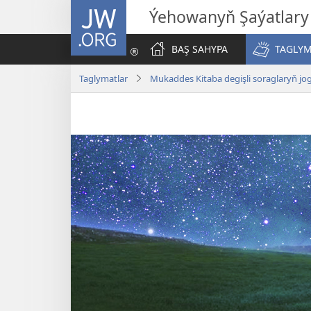
JW.ORG
Ýehowanyň Şaýatlary
BAŞ SAHYPA
TAGLYM
Taglymatlar
Mukaddes Kitaba degişli soraglaryň jo