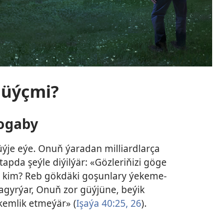
güýçmi?
ogaby
ýje eýe. Onuň ýaradan milliardlarça
apda şeýle diýilýär: «Gözleriňizi göge
n kim? Reb gökdäki goşunlary ýekeme-
çagyrýar, Onuň zor güýjüne, beýik
 kemlik etmeýär» (
Işaýa 40:25, 26
).