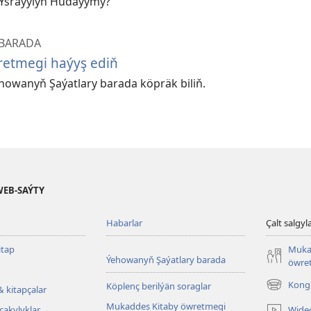
y Ysraýylyň Hudaýymy?
 BARADA
etmegi haýyş ediň
owanyň Şaýatlary barada köpräk biliň.
WEB-SAÝTY
Habarlar
Çalt salgyl
tap
Muka
Ýehowanyň Şaýatlary barada
öwret
Kongr
Köplenç berilýän soraglar
& kitapçalar
(täze
sahypada
Mukaddes Kitaby öwretmegi
Wide
çakylyklar