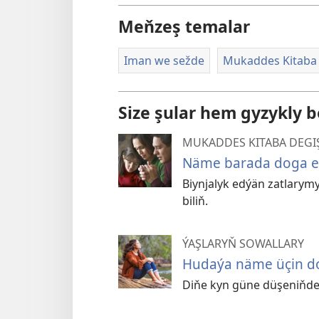
Meňzeş temalar
Iman we sežde
Mukaddes Kitaba d
Size şular hem gyzykly b
MUKADDES KITABA DEGI
Näme barada doga e
Biynjalyk edýän zatlarym
biliň.
ÝAŞLARYŇ SOWALLARY
Hudaýa näme üçin do
Diňe kyn güne düşeniňde