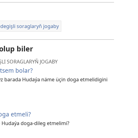
egişli soraglaryň jogaby
olup biler
ŞLI SORAGLARYŇ JOGABY
tsem bolar?
yz barada Hudaýa näme üçin doga etmelidigini
ga etmeli?
 Hudaýa doga-dileg etmelimi?