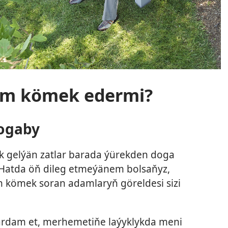
em kömek edermi?
ogaby
yk gelýän zatlar barada ýürekden doga
Hatda öň dileg etmeýänem bolsaňyz,
kömek soran adamlaryň göreldesi sizi
rdam et, merhemetiňe laýyklykda meni