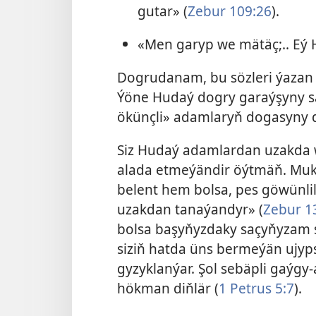
gutar» (
Zebur 109:26
).
«Men garyp we mätäç;.. Eý H
Dogrudanam, bu sözleri ýazan 
Ýöne Hudaý dogry garaýşyny s
ökünçli» adamlaryň dogasyny d
Siz Hudaý adamlardan uzakda w
alada etmeýändir öýtmäň. Muka
belent hem bolsa, pes göwünlil
uzakdan tanaýandyr» (
Zebur 1
bolsa başyňyzdaky saçyňyzam s
siziň hatda üns bermeýän ujyps
gyzyklanýar. Şol sebäpli gaýgy-
hökman diňlär (
1 Petrus 5:7
).