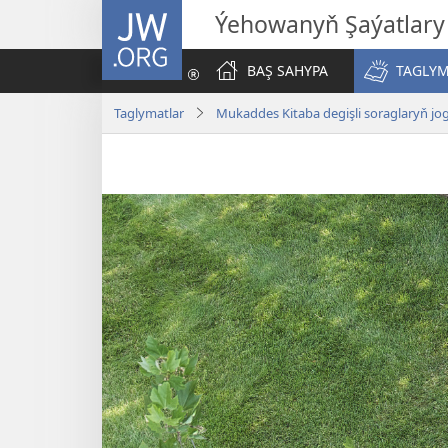
JW.ORG
Ýehowanyň Şaýatlary
BAŞ SAHYPA
TAGLYM
Taglymatlar
Mukaddes Kitaba degişli soraglaryň jo