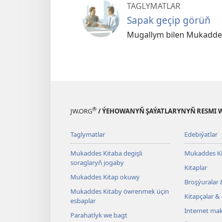
TAGLYMATLAR
Sapak geçip görüň
Mugallym bilen Mukadde
®
JW.ORG
/ ÝEHOWANYŇ ŞAÝATLARYNYŇ RESMI 
Taglymatlar
Edebiýatlar
Mukaddes Kitaba degişli
Mukaddes Ki
soraglaryň jogaby
Kitaplar
Mukaddes Kitap okuwy
Broşýuralar 
Mukaddes Kitaby öwrenmek üçin
Kitapçalar & 
esbaplar
Internet mak
Parahatlyk we bagt