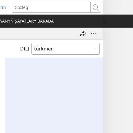
iriň
täze
Gözleg
ahypada
WANYŇ ŞAÝATLARY BARADA
çylýar)
DILI