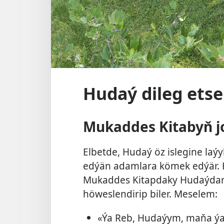
Hudaý dileg ets
Mukaddes Kitabyň j
Elbetde, Hudaý öz islegine laý
edýän adamlara kömek edýär. 
Mukaddes Kitapdaky Hudaýdan 
höweslendirip biler. Meselem:
«Ýa Reb, Hudaýym, maňa ýa