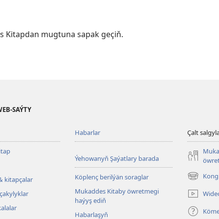
s Kitapdan mugtuna sapak geçiň.
WEB-SAÝTY
Habarlar
Çalt salgyl
tap
Muka
Ýehowanyň Şaýatlary barada
öwret
Kongr
Köplenç berilýän soraglar
& kitapçalar
(täze
sahypada
Mukaddes Kitaby öwretmegi
Wide
çakylyklar
açylýar)
haýyş ediň
alalar
Köm
Habarlaşyň