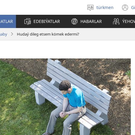
türkmen
G
Dili
(
saýlaň
s
ATLAR
EDEBIÝATLAR
HABARLAR
ÝEHO
a
gaby
Hudaý dileg etsem kömek edermi?