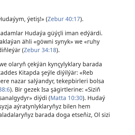
udaýym, ýetiş!» (
Zebur 40:17
).
adamlar Hudaýa güýçli iman edýärdi.
aklaýan ähli «göwni synyk» we «ruhy
iňleýär (
Zebur 34:18
).
e olaryň çekýän kynçylyklary barada
ddes Kitapda şeýle diýilýär: «Reb
ere nazar salýandyr, tekepbirleri bolsa
38:6
). Bir gezek Isa şägirtlerine: «Siziň
analgydyr» diýdi (
Matta 10:30
). Hudaý
yzja aýratynlyklaryňyz bilen hem
aladalaryňyz barada doga etseňiz, Ol sizi