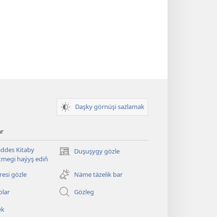
Daşky görnüşi sazlamak
ar
ddes Kitaby
Duşuşygy gözle
(täze
megi haýyş ediň
sahypada
açylýar)
esi gözle
Näme täzelik bar
olar
Gözleg
ek