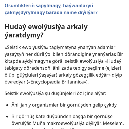
Ösümlikleriň sapylmagy, haýwanlaryň
çaknyşdyrylmagy barada näme diýilýär?
Hudaý ewolýusiýa arkaly
ýaratdymy?
«Seistik ewolýusiýa» taglymatyna ynanýan adamlar
ýaşaýşyň her dürli ýol bilen dörändigine ynanýarlar. Bir
kitapda aýdylmagyna görä, seistik ewolýusiýa «Hudaý
tebigaty döredensoň, ähli zada tebigy seçilme (ejizleri
ölüp, güýçlüleri ýaşaýar) arkaly gözegçilik edýär» diýip
öwredýär («Encyclopædia Britannica»).
Seistik ewolýusiýa şu düşünjeleri öz içine alýar:
Ähli janly organizmler bir görnüşden gelip çykdy.
Bir görnüş käte düýbünden başga bir görnüşe
öwrülýär. Muňa makroewolýusiýa diýilýär. Meselem,