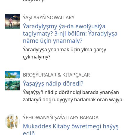
ÝAŞLARYŇ SOWALLARY
Ýaradylyşmy ýa-da ewolýusiýa
taglymaty? 3-nji bölüm: Ýaradylyşa
näme üçin ynanmaly?
Ýaradylyşa ynanmak üçin ylma garşy
çykmalymy?
BROŞÝURALAR & KITAPÇALAR
Ýaşaýyş nädip döredi?
Ýaşaýşyň nädip dörändigi barada ynanýan
zatlaryň dogrudygyny barlamak örän wajyp.
ÝEHOWANYŇ ŞAÝATLARY BARADA
Mukaddes Kitaby öwretmegi haýyş
ediň