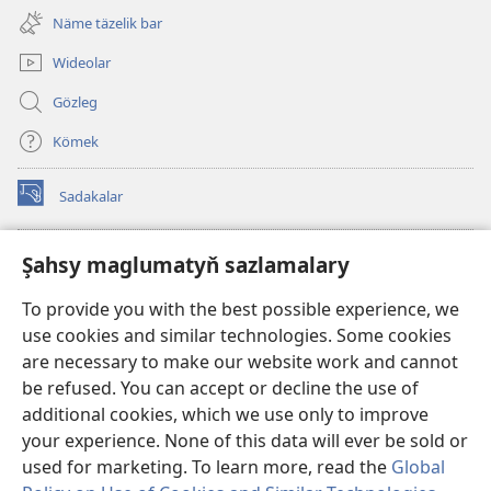
sahypada
Näme täzelik bar
açylýar)
Wideolar
Gözleg
Kömek
Sadakalar
(täze
sahypada
açylýar)
Garawul diňiniň ONLAÝN KITAPHANASY
Şahsy maglumatyň sazlamalary
(täze
sahypada
®
JW Hub
To provide you with the best possible experience, we
açylýar)
(täze
use cookies and similar technologies. Some cookies
sahypada
®
JW Library
açylýar)
are necessary to make our website work and cannot
be refused. You can accept or decline the use of
Watchtower Library
additional cookies, which we use only to improve
your experience. None of this data will ever be sold or
used for marketing. To learn more, read the
Global