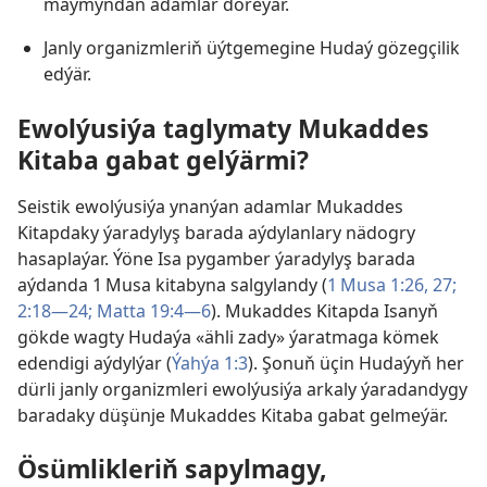
maýmyndan adamlar döreýär.
Janly organizmleriň üýtgemegine Hudaý gözegçilik
edýär.
Ewolýusiýa taglymaty Mukaddes
Kitaba gabat gelýärmi?
Seistik ewolýusiýa ynanýan adamlar Mukaddes
Kitapdaky ýaradylyş barada aýdylanlary nädogry
hasaplaýar. Ýöne Isa pygamber ýaradylyş barada
aýdanda 1 Musa kitabyna salgylandy (
1 Musa 1:26, 27;
2:18—24;
Matta 19:4—6
). Mukaddes Kitapda Isanyň
gökde wagty Hudaýa «ähli zady» ýaratmaga kömek
edendigi aýdylýar (
Ýahýa 1:3
). Şonuň üçin Hudaýyň her
dürli janly organizmleri ewolýusiýa arkaly ýaradandygy
baradaky düşünje Mukaddes Kitaba gabat gelmeýär.
Ösümlikleriň sapylmagy,