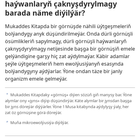
haýwanlaryň çaknyşdyrylmagy
barada näme diýilýär?
Mukaddes Kitapda bir görnüşde nähili üýtgeşmeleriň
bolýandygy anyk düşündirilmeýär. Onda dürli görnüşli
ösümlikleriň sapylmagy, dürli görnüşli haýwanlaryň
çaknyşdyrylmagy netijesinde başga bir görnüşiň emele
gelýändigine garşy hiç zat aýdylmaýar. Käbir adamlar
şeýle üýtgeşmeleriň hem ewolýusiýanyň esasynda
bolýandygyny aýdýarlar. Ýöne ondan täze bir janly
organizm emele gelmeýär.
Mukaddes Kitapdaky «görnüş» diýen sözüň giň manysy bar. Ýöne
a
alymlar ony «jyns» diýip düşündirýär. Käte alymlar bir jynsdan başga
bir jyns döreýär diýýärler. Ýöne 1 Musa kitabynda aýdylyşy ýaly, her
zat öz görnüşine görä döreýär.
Muňa mikroewolýusiýa diýilýär.
b