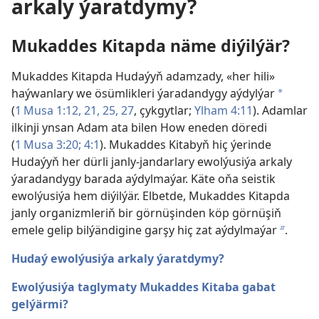
arkaly ýaratdymy?
Mukaddes Kitapda näme diýilýär?
Mukaddes Kitapda Hudaýyň adamzady, «her hili»
haýwanlary we ösümlikleri ýaradandygy aýdylýar
a
(
1 Musa 1:12,
21,
25,
27
, çykgytlar;
Ylham 4:11
). Adamlar
ilkinji ynsan Adam ata bilen How eneden döredi
(
1 Musa 3:20;
4:1
). Mukaddes Kitabyň hiç ýerinde
Hudaýyň her dürli janly-jandarlary ewolýusiýa arkaly
ýaradandygy barada aýdylmaýar. Käte oňa seistik
ewolýusiýa hem diýilýär. Elbetde, Mukaddes Kitapda
janly organizmleriň bir görnüşinden köp görnüşiň
emele gelip bilýändigine garşy hiç zat aýdylmaýar
.
b
Hudaý ewolýusiýa arkaly ýaratdymy?
Ewolýusiýa taglymaty Mukaddes Kitaba gabat
gelýärmi?