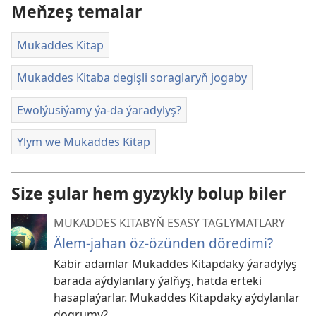
Meňzeş temalar
Mukaddes Kitap
Mukaddes Kitaba degişli soraglaryň jogaby
Ewolýusiýamy ýa-da ýaradylyş?
Ylym we Mukaddes Kitap
Size şular hem gyzykly bolup biler
MUKADDES KITABYŇ ESASY TAGLYMATLARY
Älem-jahan öz-özünden döredimi?
Käbir adamlar Mukaddes Kitapdaky ýaradylyş
barada aýdylanlary ýalňyş, hatda erteki
hasaplaýarlar. Mukaddes Kitapdaky aýdylanlar
dogrumy?