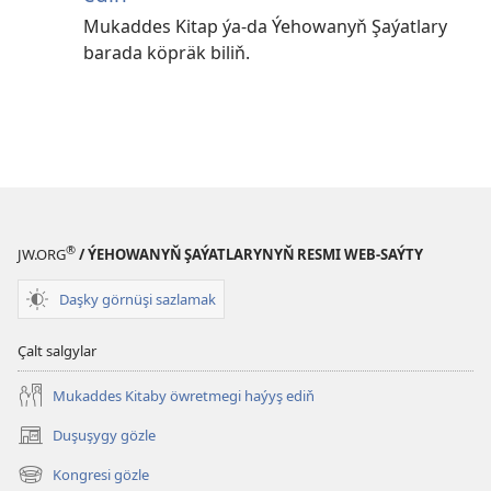
Mukaddes Kitap ýa-da Ýehowanyň Şaýatlary
barada köpräk biliň.
®
JW.ORG
/ ÝEHOWANYŇ ŞAÝATLARYNYŇ RESMI WEB-SAÝTY
Daşky görnüşi sazlamak
Çalt salgylar
Mukaddes Kitaby öwretmegi haýyş ediň
Duşuşygy gözle
(täze
sahypada
Kongresi gözle
(täze
açylýar)