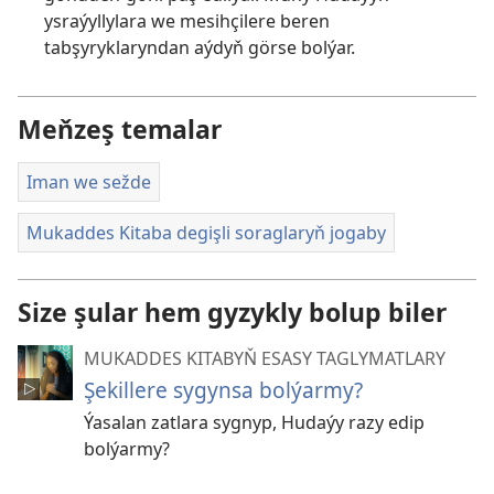
ysraýyllylara we mesihçilere beren
tabşyryklaryndan aýdyň görse bolýar.
Meňzeş temalar
Iman we sežde
Mukaddes Kitaba degişli soraglaryň jogaby
Size şular hem gyzykly bolup biler
MUKADDES KITABYŇ ESASY TAGLYMATLARY
Şekillere sygynsa bolýarmy?
Ýasalan zatlara sygnyp, Hudaýy razy edip
bolýarmy?