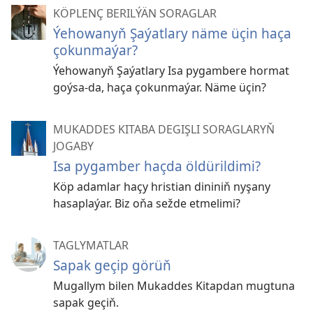
KÖPLENÇ BERILÝÄN SORAGLAR
Ýehowanyň Şaýatlary näme üçin haça
çokunmaýar?
Ýehowanyň Şaýatlary Isa pygambere hormat
goýsa-da, haça çokunmaýar. Näme üçin?
MUKADDES KITABA DEGIŞLI SORAGLARYŇ
JOGABY
Isa pygamber haçda öldürildimi?
Köp adamlar haçy hristian dininiň nyşany
hasaplaýar. Biz oňa sežde etmelimi?
TAGLYMATLAR
Sapak geçip görüň
Mugallym bilen Mukaddes Kitapdan mugtuna
sapak geçiň.