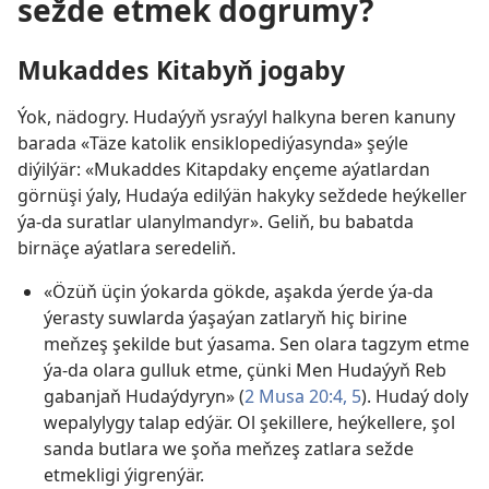
sežde etmek dogrumy?
Mukaddes Kitabyň jogaby
Ýok, nädogry. Hudaýyň ysraýyl halkyna beren kanuny
barada «Täze katolik ensiklopediýasynda» şeýle
diýilýär: «Mukaddes Kitapdaky ençeme aýatlardan
görnüşi ýaly, Hudaýa edilýän hakyky seždede heýkeller
ýa-da suratlar ulanylmandyr». Geliň, bu babatda
birnäçe aýatlara seredeliň.
«Özüň üçin ýokarda gökde, aşakda ýerde ýa-da
ýerasty suwlarda ýaşaýan zatlaryň hiç birine
meňzeş şekilde but ýasama. Sen olara tagzym etme
ýa-da olara gulluk etme, çünki Men Hudaýyň Reb
gabanjaň Hudaýdyryn» (
2 Musa 20:4, 5
). Hudaý doly
wepalylygy talap edýär. Ol şekillere, heýkellere, şol
sanda butlara we şoňa meňzeş zatlara sežde
etmekligi ýigrenýär.