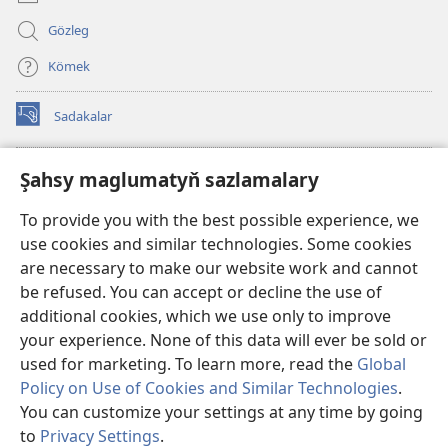
Gözleg
Kömek
Sadakalar
(täze
sahypada
açylýar)
Garawul diňiniň ONLAÝN KITAPHANASY
Şahsy maglumatyň sazlamalary
(täze
sahypada
®
JW Hub
To provide you with the best possible experience, we
açylýar)
(täze
use cookies and similar technologies. Some cookies
sahypada
®
JW Library
açylýar)
are necessary to make our website work and cannot
be refused. You can accept or decline the use of
Watchtower Library
additional cookies, which we use only to improve
your experience. None of this data will ever be sold or
used for marketing. To learn more, read the
Global
Policy on Use of Cookies and Similar Technologies
.
Copyright
© 2026 Watch Tower Bible and Tract Society of Pennsylvania.
You can customize your settings at any time by going
ULANMAGYŇ ŞERTLERI
|
ŞAHSY MAGLUMAT SYÝASATY
|
ŞAHSY
to
Privacy Settings
.
MAGLUMATYŇ SAZLAMALARY