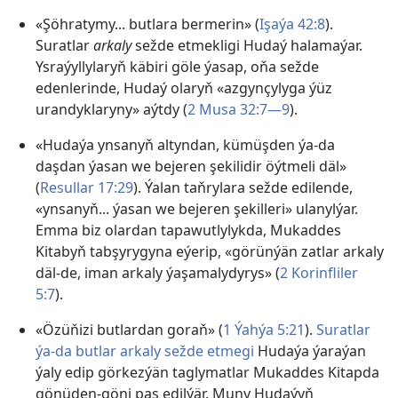
«Şöhratymy... butlara bermerin» (
Işaýa 42:8
).
Suratlar
arkaly
sežde etmekligi Hudaý halamaýar.
Ysraýyllylaryň käbiri göle ýasap, oňa sežde
edenlerinde, Hudaý olaryň «azgynçylyga ýüz
urandyklaryny» aýtdy (
2 Musa 32:7—9
).
«Hudaýa ynsanyň altyndan, kümüşden ýa-da
daşdan ýasan we bejeren şekilidir öýtmeli däl»
(
Resullar 17:29
). Ýalan taňrylara sežde edilende,
«ynsanyň... ýasan we bejeren şekilleri» ulanylýar.
Emma biz olardan tapawutlylykda, Mukaddes
Kitabyň tabşyrygyna eýerip, «görünýän zatlar arkaly
däl-de, iman arkaly ýaşamalydyrys» (
2 Korinfliler
5:7
).
«Özüňizi butlardan goraň» (
1 Ýahýa 5:21
).
Suratlar
ýa-da butlar arkaly sežde etmegi
Hudaýa ýaraýan
ýaly edip görkezýän taglymatlar Mukaddes Kitapda
gönüden-göni paş edilýär. Muny Hudaýyň