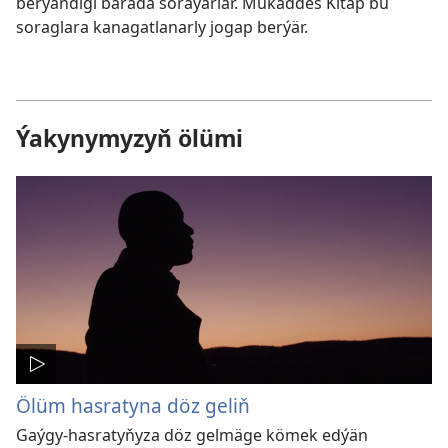
berýändigi barada soraýarlar. Mukaddes Kitap bu
soraglara kanagatlanarly jogap berýär.
Ýakynymyzyň ölümi
Ölüm hasratyna döz geliň
Gaýgy-hasratyňyza döz gelmäge kömek edýän