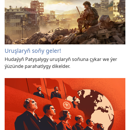
Uruşlaryň soňy geler!
Hudaýyň Patyşalygy uruşlaryň soňuna çykar we ýer
ýüzünde parahatlygy dikelder.