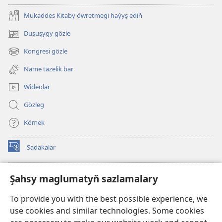
Mukaddes Kitaby öwretmegi haýyş ediň
Duşuşygy gözle
(täze
sahypada
Kongresi gözle
(täze
açylýar)
sahypada
Näme täzelik bar
açylýar)
Wideolar
Gözleg
Kömek
Sadakalar
(täze
sahypada
açylýar)
Garawul diňiniň ONLAÝN KITAPHANASY
Şahsy maglumatyň sazlamalary
(täze
sahypada
®
JW Hub
To provide you with the best possible experience, we
açylýar)
(täze
use cookies and similar technologies. Some cookies
sahypada
®
JW Library
açylýar)