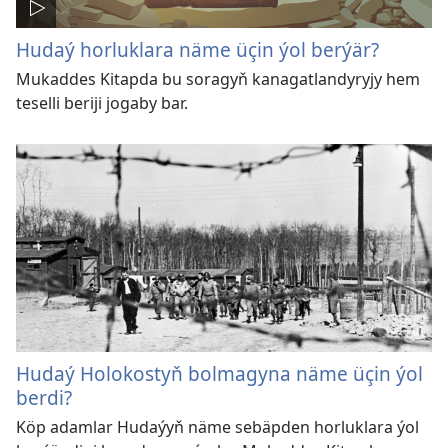
Hudaý horluklara näme üçin ýol berýär?
Mukaddes Kitapda bu soragyň kanagatlandyryjy hem
teselli beriji jogaby bar.
Hudaý Holokostyň bolmagyna näme üçin ýol
berdi?
Köp adamlar Hudaýyň näme sebäpden horluklara ýol