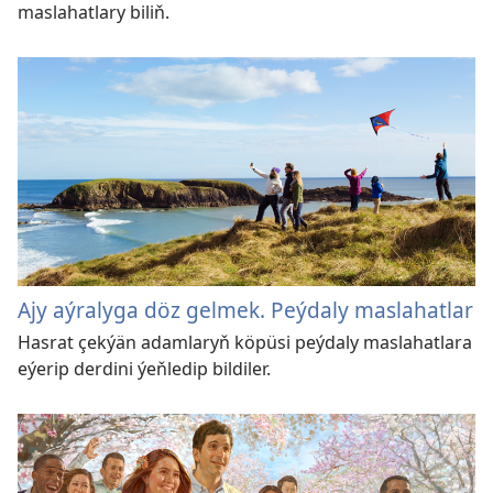
maslahatlary biliň.
Ajy aýralyga döz gelmek. Peýdaly maslahatlar
Hasrat çekýän adamlaryň köpüsi peýdaly maslahatlara
eýerip derdini ýeňledip bildiler.