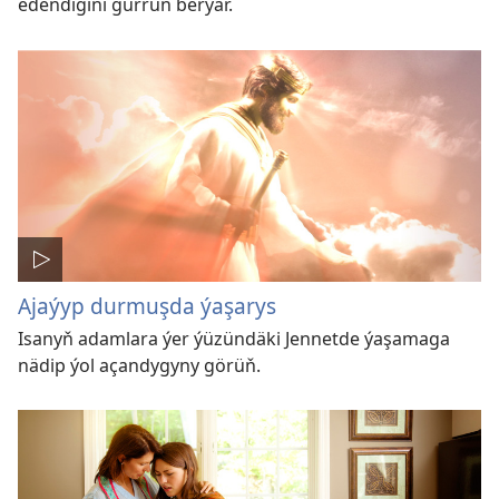
edendigini gürrüň berýär.
Ajaýyp durmuşda ýaşarys
Isanyň adamlara ýer ýüzündäki Jennetde ýaşamaga
nädip ýol açandygyny görüň.