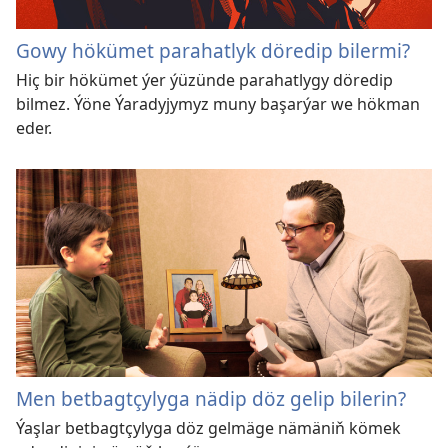
Gowy hökümet parahatlyk döredip bilermi?
Hiç bir hökümet ýer ýüzünde parahatlygy döredip
bilmez. Ýöne Ýaradyjymyz muny başarýar we hökman
eder.
Men betbagtçylyga nädip döz gelip bilerin?
Ýaşlar betbagtçylyga döz gelmäge nämäniň kömek