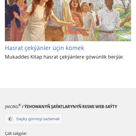
Hasrat çekýänler üçin kömek
Mukaddes Kitap hasrat çekýänlere göwünlik berýär.
®
JW.ORG
/ ÝEHOWANYŇ ŞAÝATLARYNYŇ RESMI WEB-SAÝTY
Daşky görnüşi sazlamak
Çalt salgylar