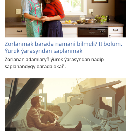
Zorlanmak barada nämäni bilmeli? II bölüm.
Ýürek ýarasyndan saplanmak
Zorlanan adamlaryň ýürek ýarasyndan nädip
saplanandygy barada okaň.