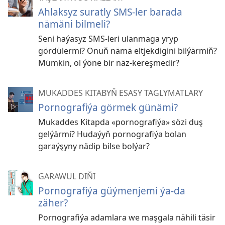
Ahlaksyz suratly SMS-ler barada
nämäni bilmeli?
Seni haýasyz SMS-leri ulanmaga yryp
gördülermi? Onuň nämä eltjekdigini bilýärmiň?
Mümkin, ol ýöne bir näz-kereşmedir?
MUKADDES KITABYŇ ESASY TAGLYMATLARY
Pornografiýa görmek günämi?
Mukaddes Kitapda «pornografiýa» sözi duş
gelýärmi? Hudaýyň pornografiýa bolan
garaýşyny nädip bilse bolýar?
GARAWUL DIŇI
Pornografiýa güýmenjemi ýa-da
zäher?
Pornografiýa adamlara we maşgala nähili täsir