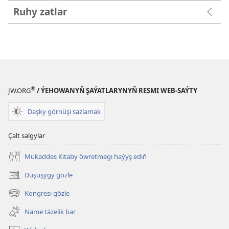
Ruhy zatlar
®
JW.ORG
/ ÝEHOWANYŇ ŞAÝATLARYNYŇ RESMI WEB-SAÝTY
Daşky görnüşi sazlamak
Çalt salgylar
Mukaddes Kitaby öwretmegi haýyş ediň
Duşuşygy gözle
(täze
sahypada
Kongresi gözle
(täze
açylýar)
sahypada
Näme täzelik bar
açylýar)