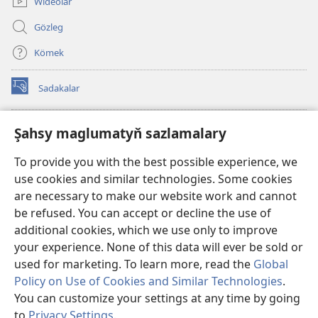
Wideolar
Gözleg
Kömek
Sadakalar
(täze
sahypada
açylýar)
Garawul diňiniň ONLAÝN KITAPHANASY
Şahsy maglumatyň sazlamalary
(täze
sahypada
®
JW Hub
To provide you with the best possible experience, we
açylýar)
(täze
use cookies and similar technologies. Some cookies
sahypada
®
JW Library
açylýar)
are necessary to make our website work and cannot
be refused. You can accept or decline the use of
Watchtower Library
additional cookies, which we use only to improve
your experience. None of this data will ever be sold or
used for marketing. To learn more, read the
Global
Policy on Use of Cookies and Similar Technologies
.
Copyright
© 2026 Watch Tower Bible and Tract Society of Pennsylvania.
You can customize your settings at any time by going
ULANMAGYŇ ŞERTLERI
|
ŞAHSY MAGLUMAT SYÝASATY
|
ŞAHSY
to
Privacy Settings
.