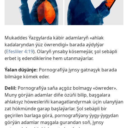
Mukaddes Ýazgylarda käbir adamlaryň «ahlak
kadalaryndan ýüz öwrendigi» barada aýdylýar
(
Efesliler 4:19
). Olaryň ynsaby kösemeýär, şol sebäpli
erbet iş edendiklerine hem utanmaýarlar.
Ýalan düşünje:
Pornografiýa jynsy gatnaşyk barada
bilmäge kömek eder.
Delil:
Pornografiýa saňa açgöz bolmagy «öwreder».
Muny görýän adamlar diňe özüňi bilip, başgalara
ahlaksyz höwesleriňi kanagatlandyrmak üçin ulanylýan
zat hökmünde garap başlaýarlar. Şol sebäpli bir
geçirilen barlaga görä, pornografiýany ýygy-ýygydan
görýän adamlar maşgala gurandan soň, jynsy