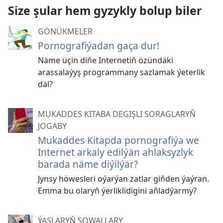
Size şular hem gyzykly bolup biler
GÖNÜKMELER
Pornografiýadan gaça dur!
Näme üçin diňe Internetiň özündäki
arassalaýyş programmany sazlamak ýeterlik
däl?
MUKADDES KITABA DEGIŞLI SORAGLARYŇ
JOGABY
Mukaddes Kitapda pornografiýa we
Internet arkaly edilýän ahlaksyzlyk
barada näme diýilýär?
Jynsy höwesleri oýarýan zatlar giňden ýaýran.
Emma bu olaryň ýerliklidigini aňladýarmy?
ÝAŞLARYŇ SOWALLARY