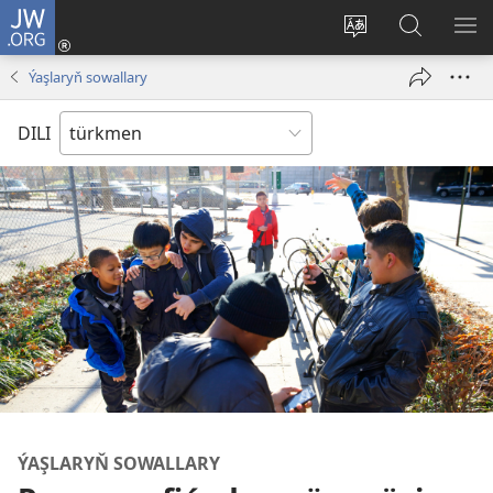
JW.ORG
Giriň
(täze
Web-
JW.ORG
ME
sahypada
saýtyň
web-
GÖ
Ýaşlaryň sowallary
açylýar)
dilini
saýty
üýtgediň
boýunça
DILI
gözleg
ÝAŞLARYŇ SOWALLARY