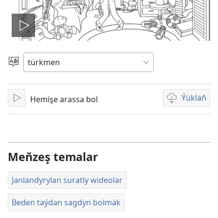
Wideony
işlet
Dili
saýlaň
Ýükläň
Hemişe arassa bol
Işlet
Wideoýazgyla
ýüklemegiň
görnüşleri
Meňzeş temalar
Janlandyrylan suratly wideolar
Beden taýdan sagdyn bolmak