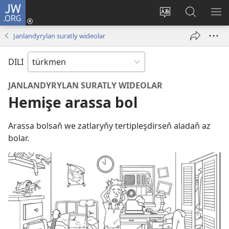
JW.ORG
Giriň
(täze
Web-
JW.ORG
ME
sahypada
saýtyň
web-
GÖ
Janlandyrylan suratly wideolar
açylýar)
dilini
saýty
üýtgediň
boýunça
DILI
gözleg
JANLANDYRYLAN SURATLY WIDEOLAR
Hemişe arassa bol
Arassa bolsaň we zatlaryňy tertipleşdirseň aladaň az
bolar.