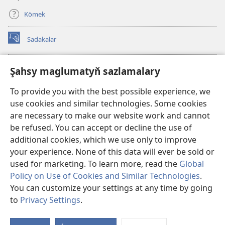
Kömek
Sadakalar
(täze
sahypada
açylýar)
Garawul diňiniň ONLAÝN KITAPHANASY
Şahsy maglumatyň sazlamalary
(täze
sahypada
®
JW Hub
To provide you with the best possible experience, we
açylýar)
(täze
use cookies and similar technologies. Some cookies
sahypada
®
JW Library
açylýar)
are necessary to make our website work and cannot
be refused. You can accept or decline the use of
Watchtower Library
additional cookies, which we use only to improve
your experience. None of this data will ever be sold or
used for marketing. To learn more, read the
Global
Policy on Use of Cookies and Similar Technologies
.
Copyright
© 2026 Watch Tower Bible and Tract Society of Pennsylvania.
You can customize your settings at any time by going
ULANMAGYŇ ŞERTLERI
|
ŞAHSY MAGLUMAT SYÝASATY
|
ŞAHSY
to
Privacy Settings
.
MAGLUMATYŇ SAZLAMALARY