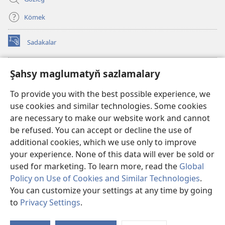
Kömek
Sadakalar
(täze
sahypada
açylýar)
Garawul diňiniň ONLAÝN KITAPHANASY
Şahsy maglumatyň sazlamalary
(täze
sahypada
®
JW Hub
To provide you with the best possible experience, we
açylýar)
(täze
use cookies and similar technologies. Some cookies
sahypada
®
JW Library
açylýar)
are necessary to make our website work and cannot
be refused. You can accept or decline the use of
Watchtower Library
additional cookies, which we use only to improve
your experience. None of this data will ever be sold or
used for marketing. To learn more, read the
Global
Policy on Use of Cookies and Similar Technologies
.
You can customize your settings at any time by going
Copyright
© 2026 Watch Tower Bible and Tract Society of Pennsylvania.
ULANMAGYŇ ŞERTLERI
|
ŞAHSY MAGLUMAT SYÝASATY
|
ŞAHSY
to
Privacy Settings
.
MAGLUMATYŇ SAZLAMALARY