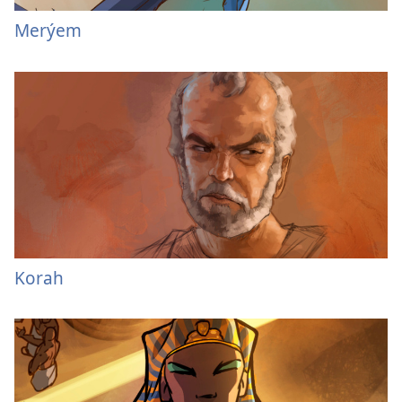
Merýem
Korah