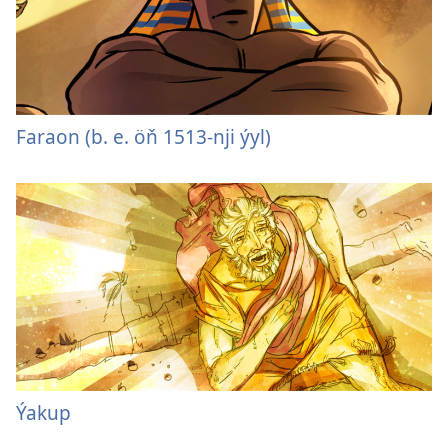
Faraon (b. e. öň 1513-nji ýyl)
Ýakup