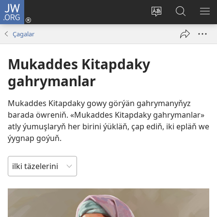
JW.ORG
Giriň
(täze
Web-
JW.ORG
ME
sahypada
saýtyň
web-
GÖ
Çagalar
açylýar)
dilini
saýty
üýtgediň
boýunça
Mukaddes Kitapdaky
gözleg
gahrymanlar
Mukaddes Kitapdaky gowy görýän gahrymanyňyz
barada öwreniň. «Mukaddes Kitapdaky gahrymanlar»
atly ýumuşlaryň her birini ýükläň, çap ediň, iki epläň we
ýygnap goýuň.
TERTIPLEŞDIRIŇ: