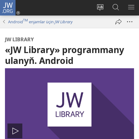
JW.ORG
Giriň
(täze
Web-
JW.ORG
ME
sahypada
saýtyň
web-
GÖ
TM
Android
enjamlar üçin
JW Library
açylýar)
dilini
saýty
üýtgediň
boýunça
JW LIBRARY
gözleg
«JW Library» programmany
ulanyň. Android
Wideony