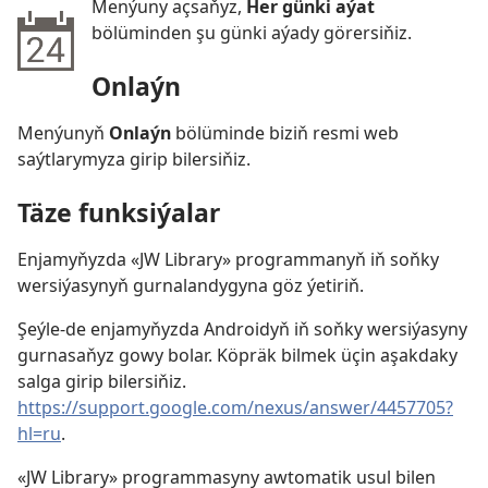
Menýuny açsaňyz,
Her günki aýat
bölüminden şu günki aýady görersiňiz.
Onlaýn
Menýunyň
Onlaýn
bölüminde biziň resmi web
saýtlarymyza girip bilersiňiz.
Täze funksiýalar
Enjamyňyzda «JW Library» programmanyň iň soňky
wersiýasynyň gurnalandygyna göz ýetiriň.
Şeýle-de enjamyňyzda Androidyň iň soňky wersiýasyny
gurnasaňyz gowy bolar. Köpräk bilmek üçin aşakdaky
salga girip bilersiňiz.
https://support.google.com/nexus/answer/4457705?
hl=ru
.
«JW Library» programmasyny awtomatik usul bilen