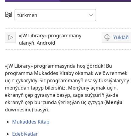
işlet
Dili
saýlaň
«JW Library» programmany
Ýükläň
Işlet
Wideoýazgyla
ulanyň. Android
ýüklemegiň
görnüşleri
«JW Library» programmasynda hoş gördük! Bu
programma Mukaddes Kitaby okamak we öwrenmek
üçin çykaryldy. Siz programmanyň esasy fuksiýalaryny
menýudan tapyp bilersiňiz. Menýuny açmak üçin,
ekranyň çep gyrasyna basyp, saga süýşüriň ýa-da
ekranyň çep burçunda ýerleşýän üç çyzyga (
Menýu
düwmesine) basyň.
Mukaddes Kitap
Edebiýatlar