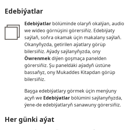
Edebiýatlar
Edebiýatlar
bölüminde olaryň okalýan, audio
we wideo görnüşini görersiňiz. Edebiýaty
saýlaň, soňra okamak üçin makalany saýlaň.
Okanyňyzda, getirilen aýatlary görüp
bilersiňiz. Aýady saýlanyňyzda, ony
Öwrenmek
diýen goşmaça panelden
görersiňiz. Şu paneldäki aýadyň üstüne
bassaňyz, ony Mukaddes Kitapdan görüp
bilersiňiz.
Başga edebiýatlary görmek üçin menýuny
açyň we
Edebiýatlar
bölümini saýlanyňyzda,
ýene-de edebiýatlaryň sanawuny görersiňiz.
Her günki aýat