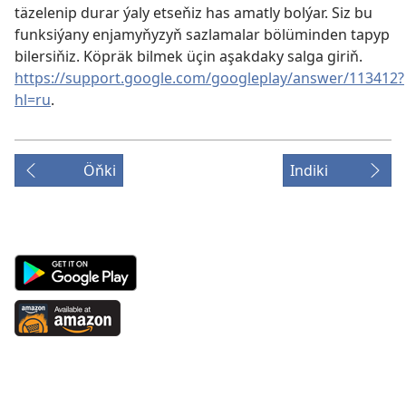
täzelenip durar ýaly etseňiz has amatly bolýar. Siz bu
funksiýany enjamyňyzyň sazlamalar bölüminden tapyp
bilersiňiz. Köpräk bilmek üçin aşakdaky salga giriň.
https://support.google.com/googleplay/answer/113412?
hl=ru
.
Öňki
Indiki
Android
App
on
Available
Google
at
Play
Amazon
(täze
(täze
sahypada
sahypada