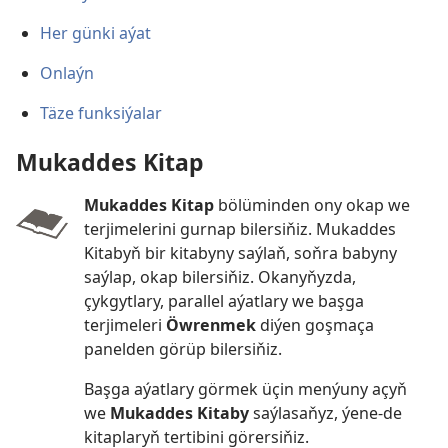
Her günki aýat
Onlaýn
Täze funksiýalar
Mukaddes Kitap
Mukaddes Kitap
bölüminden ony okap we
terjimelerini gurnap bilersiňiz. Mukaddes
Kitabyň bir kitabyny saýlaň, soňra babyny
saýlap, okap bilersiňiz. Okanyňyzda,
çykgytlary, parallel aýatlary we başga
terjimeleri
Öwrenmek
diýen goşmaça
panelden görüp bilersiňiz.
Başga aýatlary görmek üçin menýuny açyň
we
Mukaddes Kitaby
saýlasaňyz, ýene-de
kitaplaryň tertibini görersiňiz.