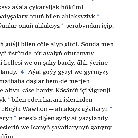
ksyz aýala çykaryljak hökümi
*
atyşalary onuň bilen ahlaksyzlyk
*
ýanlar onuň ahlaksyz
şerabyndan içip,
 güýji bilen çöle alyp gitdi. Şonda men
yň üstünde bir aýalyň oturanyny
ellesi we on şahy bardy, ähli ýerine
4
ylandy.
Aýal goýy gyzyl we gyrmyzy
mmatbaha daşlar hem-de merjen
de altyn käse bardy. Käsäniň içi ýigrenji
*
lyk
bilen eden haram işlerinden
+
«Beýik Wawilon — ahlaksyz aýallaryň
+
laryň
enesi» diýen syrly at ýazylandy.
leriň we Isanyň şaýatlarynyň ganyny
rdüm.