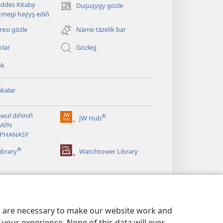
ddes Kitaby
Duşuşygy gözle
(täze
megi haýyş ediň
sahypada
açylýar)
esi gözle
Näme täzelik bar
olar
Gözleg
ek
kalar
wul diňiniň
®
JW Hub
(täze
AÝN
sahypada
APHANASY
açylýar)
®
ibrary
Watchtower Library
es are necessary to make our website work and
your experience. None of this data will ever