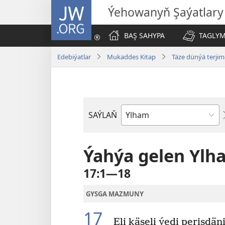
JW.ORG
Ýehowanyň Şaýatlary
BAŞ SAHYPA
TAGLYM
Edebiýatlar
Mukaddes Kitap
Täze dünýä terjim
SAÝLAŇ
Kitaplar
boýunça
Ýahýa gelen Ylh
17:1—18
GYSGA MAZMUNY
17
Eli käseli ýedi perişdän