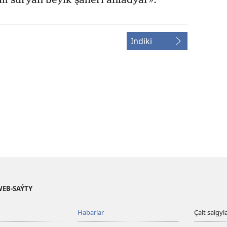
 sürýän beýik şäheri aňladýar».
Indiki
WEB-SAÝTY
Habarlar
Çalt salgyl