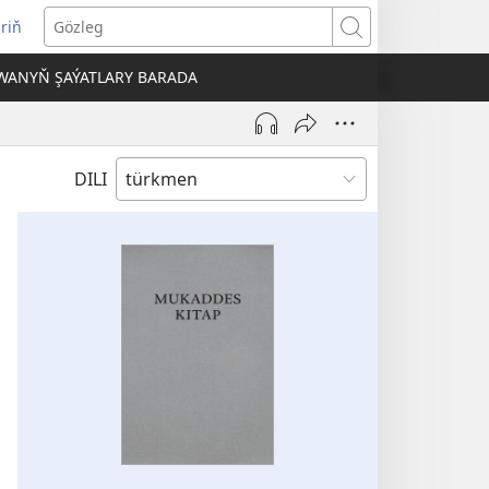
iriň
täze
Gözleg
ahypada
WANYŇ ŞAÝATLARY BARADA
çylýar)
DILI