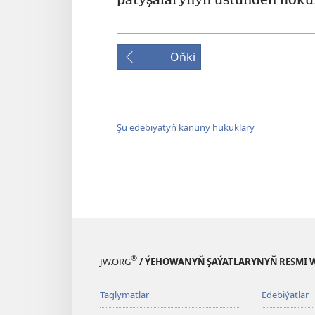
patyşalarynyň üstünden höküm
Öňki
Şu edebiýatyň kanuny hukuklary
®
JW.ORG
/ ÝEHOWANYŇ ŞAÝATLARYNYŇ RESMI 
Taglymatlar
Edebiýatlar