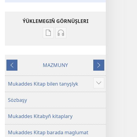
ÝÜKLEMEGIŇ GÖRNÜŞLERI
Edebiýatlary
Audioýazgyny
ýüklemegiň
ýüklemegiň
görnüşleri
görnüşleri
Mukaddes
Mukaddes
MAZMUNY
Kitap
Kitap
Öňki
Indiki
Mukaddes Kitap bilen tanyşlyk
Doly
maglumat
Sözbaşy
Mukaddes Kitabyň kitaplary
Mukaddes Kitap barada maglumat