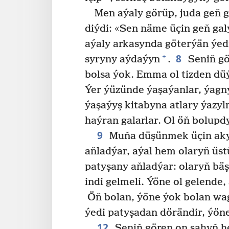
Men aýaly görüp, juda geň 
diýdi: «Sen näme üçin geň ga
aýaly arkasynda göterýän ýed
8
+
syryny aýdaýyn
.
Seniň gö
bolsa ýok. Emma ol tizden dü
Ýer ýüzünde ýaşaýanlar, ýagn
ýaşaýyş kitabyna atlary ýazy
haýran galarlar. Ol öň bolupdy
9
Muňa düşünmek üçin akyl
aňladýar, aýal hem olaryň üst
patyşany aňladýar: olaryň bäşi
indi gelmeli. Ýöne ol gelende,
Öň bolan, ýöne ýok bolan w
ýedi patyşadan dörändir, ýöne
12
Seniň gören on şahyň h