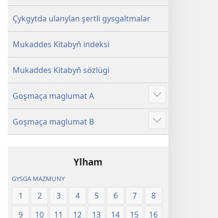
Çykgytda ulanylan şertli gysgaltmalar
Mukaddes Kitabyň indeksi
Mukaddes Kitabyň sözlügi
Goşmaça maglumat A
Doly
maglumat
Goşmaça maglumat B
Doly
maglumat
Ylham
GYSGA MAZMUNY
1
2
3
4
5
6
7
8
9
10
11
12
13
14
15
16