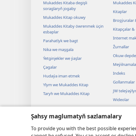
Mukaddes Kitaba degişli
Mukaddes Ki
soraglaryň jogaby
Kitaplar
Mukaddes Kitap okuwy
Broşýuralar 
Mukaddes Kitaby öwrenmek üçin
Kitapçalar & 
esbaplar
Internet mak
Parahatlyk we bagt
Žurnallar
Nika we maşgala
Okuw depder
Ýetginjekler we ýaşlar
Meýilnamala
Çagalar
Indeks
Hudaýa iman etmek
Gollanmalar
Ylym we Mukaddes Kitap
JW teleýaýl
Taryh we Mukaddes Kitap
Wideolar
Aýdym-sazla
Şahsy maglumatyň sazlamalary
Dramalar
Mukaddes Ki
To provide you with the best possible experi
cannot be refused. You can accept or decline 