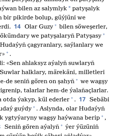
*
ýwan bilen az salymlyk
patyşalyk
 bir pikirde bolup, güýjüni we
14
+
rdi.
Olar Guzy
bilen söweşerler,
+
kümdary we patyşalaryň Patyşasy
 Hudaýyň çagyranlary, saýlanlary we
+
r»
.
i: «Sen ahlaksyz aýalyň suwlaryň
uwlar halklary, märekäni, milletleri
+
e-de seniň gören on şahyň
we wagşy
igrenip, talarlar hem-de ýalaňaçlarlar.
17
+
ra otda ýakyp, kül ederler
.
Sebäbi
+
Hudaý guýdy
. Aslynda, olar Hudaýyň
+
lyk ygtyýaryny wagşy haýwana berip
,
8
+
Seniň gören aýalyň
ýer ýüzüniň