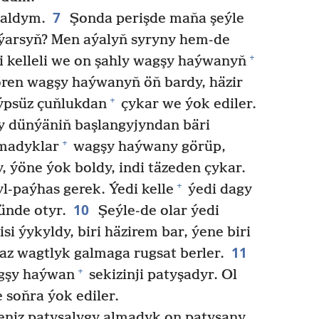
7
galdym.
Şonda perişde maňa şeýle
lýarsyň? Men aýalyň syryny hem-de
+
i kelleli we on şahly wagşy haýwanyň
ren wagşy haýwanyň öň bardy, häzir
+
ýpsüz çuňlukdan
çykar we ýok ediler.
y dünýäniň başlangyjyndan bäri
+
lmadyklar
wagşy haýwany görüp,
, ýöne ýok boldy, indi täzeden çykar.
+
-paýhas gerek. Ýedi kelle
ýedi dagy
10
ünde otyr.
Şeýle-de olar ýedi
si ýykyldy, biri häzirem bar, ýene biri
11
 az wagtlyk galmaga rugsat berler.
+
agşy haýwan
sekizinji patyşadyr. Ol
 soňra ýok ediler.
eniz patyşalygy almadyk on patyşany