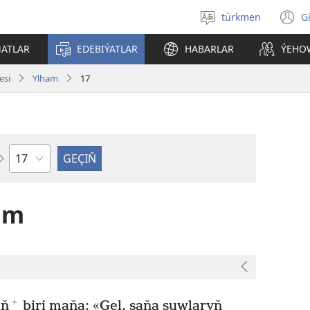
türkmen
G
Dili
(
saýlaň
s
ATLAR
EDEBIÝATLAR
HABARLAR
ÝEHO
a
esi
Ylham
17
baplar
boýunça
am
+
iň
biri maňa: «Gel, saňa suwlaryň