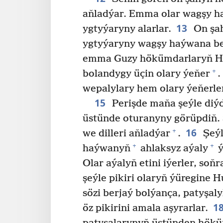
aňladýar. Emma olar wagşy ha
13
ygtyýaryny alarlar.
On şah
ygtyýaryny wagşy haýwana be
emma Guzy hökümdarlaryň Hö
+
bolandygy üçin olary ýeňer
.
wepalylary hem olary ýeňerle
15
Perişde maňa şeýle diýd
üstünde oturanyny görüpdiň. S
16
+
we dilleri aňladýar
.
Şeýl
+
+
haýwanyň
ahlaksyz aýaly
ý
Olar aýalyň etini iýerler, soň
şeýle pikiri olaryň ýüregine 
sözi berjaý bolýança, patyşa
1
öz pikirini amala aşyrarlar.