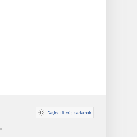
Daşky görnüşi sazlamak
ar