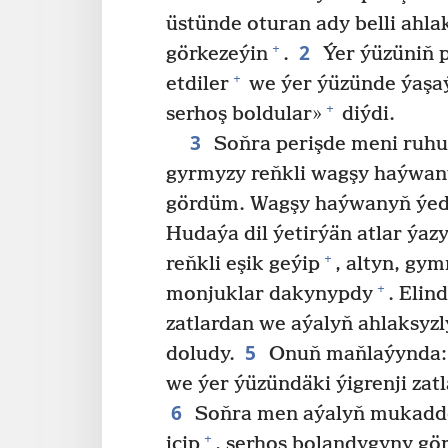
üstünde oturan ady belli ahla
2
+
görkezeýin
.
Ýer ýüzüniň p
+
etdiler
we ýer ýüzünde ýaşa
+
serhoş boldular»
diýdi.
3
Soňra perişde meni ruhuň
gyrmyzy reňkli wagşy haýwan
gördüm. Wagşy haýwanyň ýedi k
Hudaýa dil ýetirýän atlar ýaz
+
reňkli eşik geýip
, altyn, gy
+
monjuklar dakynypdy
. Elin
zatlardan we aýalyň ahlaksyz
5
doludy.
Onuň maňlaýynda: 
we ýer ýüzündäki ýigrenji zat
6
Soňra men aýalyň mukaddes
+
içip
, serhoş bolandygyny gö