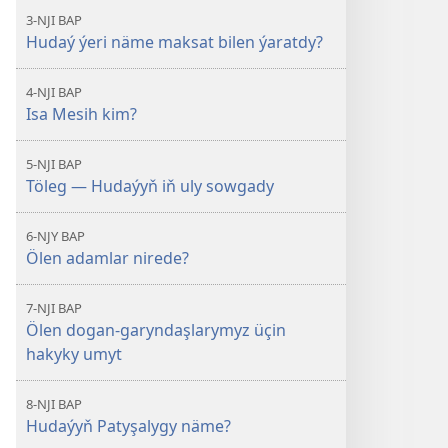
3-NJI BAP
Hudaý ýeri näme maksat bilen ýaratdy?
4-NJI BAP
Isa Mesih kim?
5-NJI BAP
Töleg — Hudaýyň iň uly sowgady
6-NJY BAP
Ölen adamlar nirede?
7-NJI BAP
Ölen dogan-garyndaşlarymyz üçin
hakyky umyt
8-NJI BAP
Hudaýyň Patyşalygy näme?