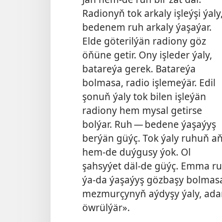
Radionyň tok arkaly işleýşi ýaly
bedenem ruh arkaly ýaşaýar.
Elde göterilýän radiony göz
öňüne getir. Ony işleder ýaly,
batareýa gerek. Batareýa
bolmasa, radio işlemeýär. Edil
şonuň
ýaly tok bilen işleýän
radiony hem mysal getirse
bolýar. Ruh — bedene ýaşaýyş
berýän güýç. Tok ýaly ruhuň a
hem-de duýgusy ýok. Ol
şahsyýet däl-de güýç. Emma r
ýa-da ýaşaýyş gözbaşy bolmas
mezmurçynyň aýdyşy ýaly, adam
öwrülýär».