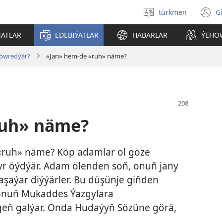
türkmen
G
Dili
(
saýlaň
s
ATLAR
EDEBIÝATLAR
HABARLAR
ÝEHO
a
öwredýär?
«Jan» hem-de «ruh» näme?
ruh» näme?
 «ruh» näme? Köp adamlar ol göze
 öýdýär. Adam ölenden soň, onuň jany
ýaşaýar diýýärler. Bu düşünje giňden
 onuň Mukaddes Ýazgylara
eň galýar. Onda Hudaýyň Sözüne görä,