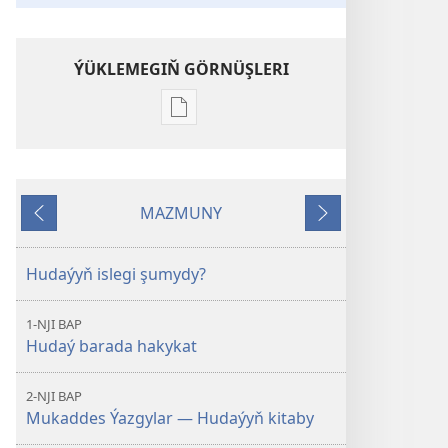
ÝÜKLEMEGIŇ GÖRNÜŞLERI
Edebiýatlary
ýüklemegiň
görnüşleri
Mukaddes
MAZMUNY
Ýazgylar
Öňki
Indiki
näme
öwredýär?
Hudaýyň islegi şumydy?
1-NJI BAP
Hudaý barada hakykat
2-NJI BAP
Mukaddes Ýazgylar — Hudaýyň kitaby