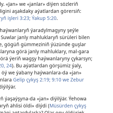
 «Jan» we «janlar» diýen sözleriň
igini aşakdaky aýatlardan görersiň:
yň işleri 3:23;
Ýakup 5:20
.
haýwanlaryň ýaradylmagyny şeýle
Suwlar janly mahluklaryň sürüleri bilen
de, gögüň gümmeziniň ýüzünde guşlar
slaryna görä janly mahluklary, mal-gara
 görä ýeriň wagşy haýwanlaryny çykarsyn;
20,
24
). Bu aýatlardan görşümiz ýaly,
 öý we ýabany haýwanlara-da «jan»
anlara
Gelip çykyş 2:19;
9:10 we
Zebur
iýilýär.
ýaşaýşyna-da «jan» diýilýär. Ýehowa
yň ählisi öldi» diýdi (
Müsürden çykyş
äni agtardylarka? Olar ony öldürjek