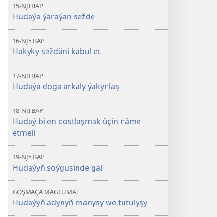
15-NJI BAP
Hudaýa ýaraýan sežde
16-NJY BAP
Hakyky seždäni kabul et
17-NJI BAP
Hudaýa doga arkaly ýakynlaş
18-NJI BAP
Hudaý bilen dostlaşmak üçin näme
etmeli
19-NJY BAP
Hudaýyň söýgüsinde gal
GOŞMAÇA MAGLUMAT
Hudaýyň adynyň manysy we tutulyşy