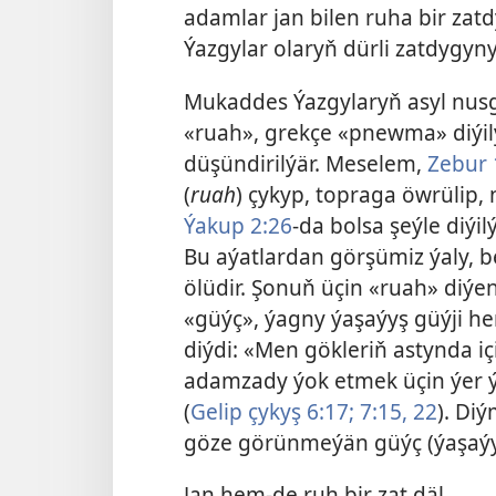
adamlar jan bilen ruha bir za
Ýazgylar olaryň dürli zatdygy
Mukaddes Ýazgylaryň asyl nus
«ruah», grekçe «pnewma» diýil
düşündirilýär. Meselem,
Zebur 
(
ruah
) çykyp, topraga öwrülip, 
Ýakup 2:26
-da bolsa şeýle diýi
Bu aýatlardan görşümiz ýaly, b
ölüdir. Şonuň üçin «ruah» diýe
«güýç», ýagny ýaşaýyş güýji h
diýdi: «Men gökleriň astynda i
adamzady ýok etmek üçin ýer ý
(
Gelip çykyş 6:17;
7:15,
22
). Di
göze görünmeýän güýç (ýaşaýy
Jan hem-de ruh bir zat däl.