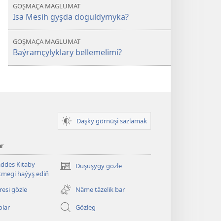
GOŞMAÇA MAGLUMAT
Isa Mesih gyşda doguldymyka?
GOŞMAÇA MAGLUMAT
Baýramçylyklary bellemelimi?
Daşky görnüşi sazlamak
ar
ddes Kitaby
Duşuşygy gözle
(täze
megi haýyş ediň
sahypada
açylýar)
esi gözle
Näme täzelik bar
olar
Gözleg