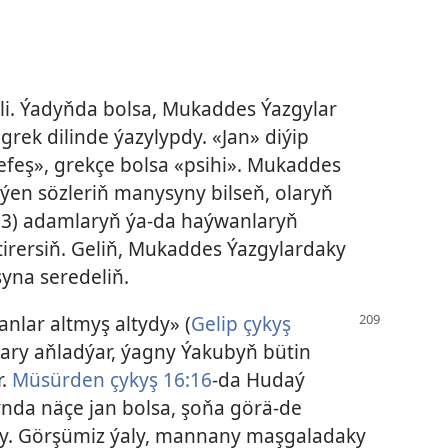
leli. Ýadyňda bolsa, Mukaddes Ýazgylar
ek dilinde ýazylypdy. «Jan» diýip
efeş», grekçe bolsa «psihi». Mukaddes
iýen sözleriň manysyny bilseň, olaryň
 3) adamlaryň ýa-da haýwanlaryň
tirersiň. Geliň, Mukaddes Ýazgylardaky
yna seredeliň.
nlar altmyş altydy» (
Gelip çykyş
lary aňladýar, ýagny Ýakubyň bütin
r.
Müsürden çykyş 16:16
-da Hudaý
rynda näçe jan bolsa, şoňa görä-de
dy. Görşümiz ýaly, mannany maşgaladaky