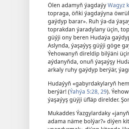
Ölen adamyň ýagdaýy
Wagyz k
topraga, öňki ýagdaýyna öwrül
gaýdyp barar». Ruh ýa-da ýaşa
toprakdan ýaradylany üçin, to
güýji ony beren Hudaýa gaýdyp
Aslynda, ýaşaýyş güýji göge g
Ýehowanyň direldip bilýäni üçi
aýdanyňda, onuň ýaşaýşy Hudaý
arkaly ruhy gaýdyp berýär, ýag
Hudaýyň «gabyrdakylaryň hemmesi
berýär! (
Ýahýa 5:28, 29
). Ýehow
ýaşaýyş güýji üfläp direlder. Ş
Mukaddes Ýazgylardaky «jany
adama näme bolýar?» diýen ki