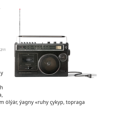
,
ňy
uh
a,
 ölýär, ýagny «ruhy çykyp, topraga