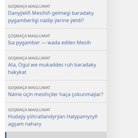
GOŞMAÇA MAGLUMAT
Danyýeliň Mesihiň gelmegi baradaky
pygamberligi nädip ýerine ýetdi?
ÇOŞMAÇA MAGLUMAT
Isa pygamber — wada edilen Mesih
GOŞMAÇA MAGLUMAT
Ata, Ogul we mukaddes ruh baradaky
hakykat
GOŞMAÇA MAGLUMAT
Näme üçin mesihçiler haça çokunmaýar?
GOŞMAÇA MAGLUMAT
Hudaýy şöhratlandyrýan Halypamyzyň
agşam nahary