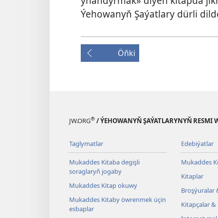
ynandyrmak» diýen kitapda jikm
Ýehowanyň Şaýatlary dürli dilde
Öňki
®
JW.ORG
/ ÝEHOWANYŇ ŞAÝATLARYNYŇ RESMI 
Taglymatlar
Edebiýatlar
Mukaddes Kitaba degişli
Mukaddes Ki
soraglaryň jogaby
Kitaplar
Mukaddes Kitap okuwy
Broşýuralar 
Mukaddes Kitaby öwrenmek üçin
Kitapçalar & 
esbaplar