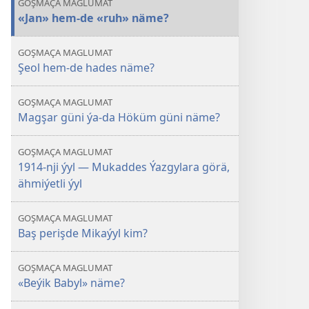
GOŞMAÇA MAGLUMAT
«Jan» hem-de «ruh» näme?
GOŞMAÇA MAGLUMAT
Şeol hem-de hades näme?
GOŞMAÇA MAGLUMAT
Magşar güni ýa-da Höküm güni näme?
GOŞMAÇA MAGLUMAT
1914-nji ýyl — Mukaddes Ýazgylara görä,
ähmiýetli ýyl
GOŞMAÇA MAGLUMAT
Baş perişde Mikaýyl kim?
GOŞMAÇA MAGLUMAT
«Beýik Babyl» näme?