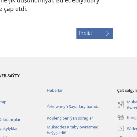
e-jik düşündirilýär. Bu edebiýatlary
 çap etdi.
Indiki
WEB-SAÝTY
Habarlar
Çalt salgyl
tap
Muka
Ýehowanyň Şaýatlary barada
öwret
Kongr
Köplenç berilýän soraglar
& kitapçalar
(täze
sahypada
Mukaddes Kitaby öwretmegi
Wide
çakylyklar
açylýar)
haýyş ediň