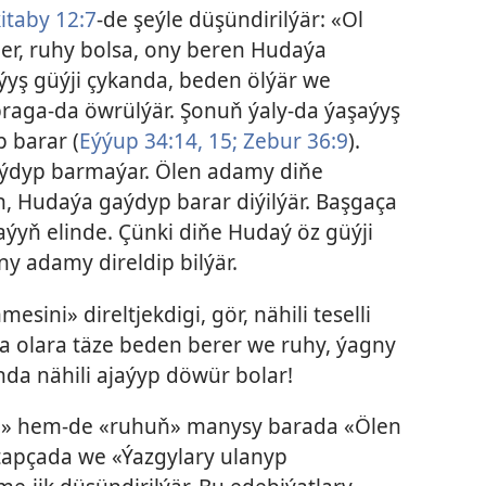
itaby 12:7
-de şeýle düşündirilýär: «Ol
er, ruhy bolsa, ony beren Hudaýa
ýyş güýji çykanda, beden ölýär we
praga-da öwrülýär. Şonuň ýaly-da ýaşaýyş
 barar (
Eýýup 34:14, 15;
Zebur 36:9
).
aýdyp barmaýar. Ölen adamy diňe
n, Hudaýa gaýdyp barar diýilýär. Başgaça
yň elinde. Çünki diňe Hudaý öz güýji
ny adamy direldip bilýär.
ni» direltjekdigi, gör, nähili teselli
a olara täze beden berer we ruhy, ýagny
onda nähili ajaýyp döwür bolar!
ň» hem-de «ruhuň» manysy barada «Ölen
tapçada we «Ýazgylary ulanyp