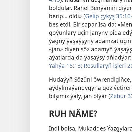
boldular. Rahel Benýamin diýen
berip... öldi» (
Gelip çykyş 35:1
bes etdi. Bir sapar Isa-da: «
goýunlary üçin janyny pida edý
ýagny ýaşaýşyny adamzat üçin
«jan» diýen söz adamyň ýaşaý
aýatlarda-da ýaşaýşy aňladýar
Ýahýa 15:13;
Resullaryň işleri 2
Hudaýyň Sözüni öwrendigiňçe,
aýdylmaýandygyna göz ýetirer
bilşimiz ýaly, jan ölýär (
Zebur 3
RUH NÄME?
Indi bolsa, Mukaddes Ýazgylara