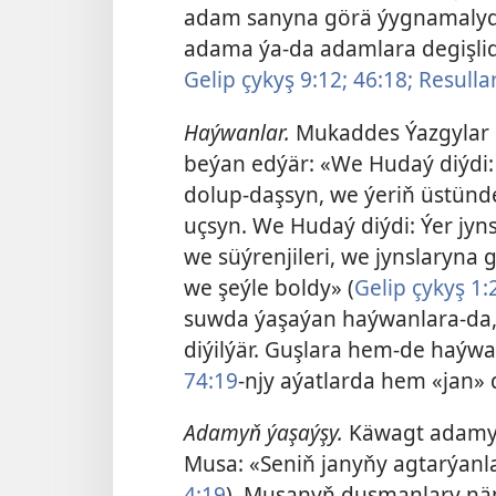
adam sanyna görä ýygnamalydy.
adama ýa-da adamlara degişlid
Gelip çykyş 9:12;
46:18;
Resullar
Haýwanlar.
Mukaddes Ýazgylar 
beýan edýär: «We Hudaý diýdi: 
dolup-daşsyn, we ýeriň üstün
uçsyn. We Hudaý diýdi: Ýer jyn
we süýrenjileri, we jynslaryna
we şeýle boldy» (
Gelip çykyş 1:
suwda ýaşaýan haýwanlara-da,
diýilýär. Guşlara hem-de haýw
74:19
-njy aýatlarda hem «jan» d
Adamyň ýaşaýşy.
Käwagt adamyň 
Musa: «Seniň janyňy agtarýanlar
4:19
). Musanyň duşmanlary näm