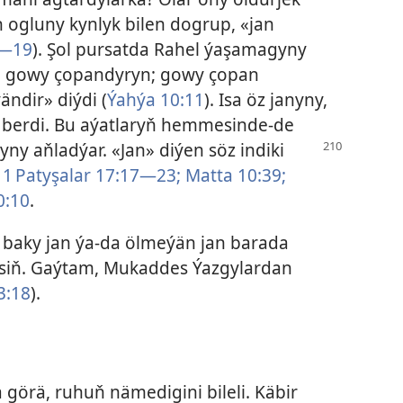
 ogluny kynlyk bilen dogrup, «jan
6—19
). Şol pursatda Rahel ýaşamagyny
Men gowy çopandyryn; gowy çopan
ändir» diýdi (
Ýahýa 10:11
). Isa öz janyny,
 berdi. Bu aýatlaryň hemmesinde-de
şyny
aňladýar. «Jan» diýen söz indiki
:
1 Patyşalar 17:17—23;
Matta 10:39;
0:10
.
 baky jan ýa-da ölmeýän jan barada
siň. Gaýtam, Mukaddes Ýazgylardan
3:18
).
 görä, ruhuň nämedigini bileli. Käbir