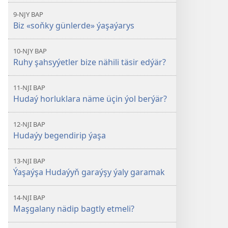
9-NJY BAP
Biz «soňky günlerde» ýaşaýarys
10-NJY BAP
Ruhy şahsyýetler bize nähili täsir edýär?
11-NJI BAP
Hudaý horluklara näme üçin ýol berýär?
12-NJI BAP
Hudaýy begendirip ýaşa
13-NJI BAP
Ýaşaýşa Hudaýyň garaýşy ýaly garamak
14-NJI BAP
Maşgalany nädip bagtly etmeli?