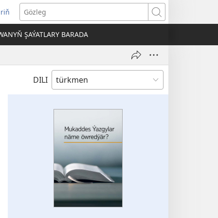
iriň
täze
Gözleg
ahypada
WANYŇ ŞAÝATLARY BARADA
çylýar)
DILI