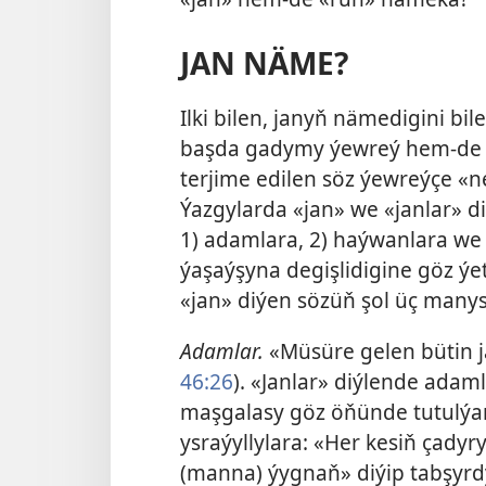
JAN NÄME?
Ilki bilen, janyň nämedigini bi
başda gadymy ýewreý hem-de gr
terjime edilen söz ýewreýçe «n
Ýazgylarda «jan» we «janlar» d
1) adamlara, 2) haýwanlara we
ýaşaýşyna degişlidigine göz ýe
«jan» diýen sözüň şol üç manys
Adamlar.
«Müsüre gelen bütin ja
46:26
). «Janlar» diýlende adam
maşgalasy göz öňünde tutulýa
ysraýyllylara: «Her kesiň çady
(manna) ýygnaň» diýip tabşyr