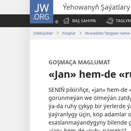
JW.ORG
Ýehowanyň Şaýatlary
BAŞ SAHYPA
TAGLYM
Edebiýatlar
Kitaplar
Mukaddes Ýazgylar näme 
GOŞMAÇA MAGLUMAT
«Jan» hem-de «
SENIŇ pikiriňçe, «jan» hem-de
görünmeýän we ölmeýän zatdyr
ýa-da ruhy çykyp bir ýerlerde 
ýaýranlygy üçin, köp adamlar
esaslanmaýandygyny bilende g
«jan» hem-de «ruh» nämekä?