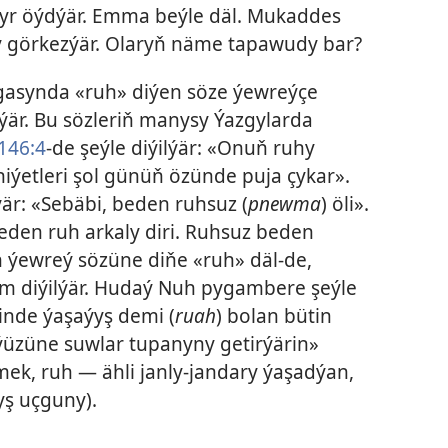
tdyr öýdýär. Emma beýle däl. Mukaddes
ny görkezýär. Olaryň näme tapawudy bar?
gasynda «ruh» diýen söze ýewreýçe
ýär. Bu sözleriň manysy Ýazgylarda
146:4
-de şeýle diýilýär: «Onuň ruhy
niýetleri şol günüň özünde puja çykar».
lýär: «Sebäbi, beden ruhsuz (
pnewma
) öli».
eden ruh arkaly diri. Ruhsuz beden
n ýewreý sözüne diňe «ruh» däl-de,
em diýilýär. Hudaý Nuh pygambere şeýle
çinde ýaşaýyş demi (
ruah
) bolan bütin
üzüne suwlar tupanyny getirýärin»
ýmek, ruh — ähli janly-jandary ýaşadýan,
ş uçguny).