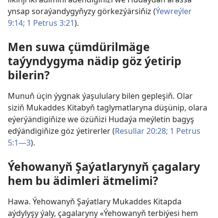
ynsap soraýandygyňyzy görkezýärsiňiz (
Ýewreýler
9:14;
1 Petrus 3:21
).
Men suwa çümdürilmäge
taýyndygyma nädip göz ýetirip
bilerin?
Munuň üçin ýygnak ýaşululary bilen gepleşiň. Olar
siziň Mukaddes Kitabyň taglymatlaryna düşünip, olara
eýerýändigiňize we özüňizi Hudaýa meýletin bagyş
edýändigiňize göz ýetirerler (
Resullar 20:28;
1 Petrus
5:1—3
).
Ýehowanyň Şaýatlarynyň çagalary
hem bu ädimleri ätmelimi?
Hawa. Ýehowanyň Şaýatlary Mukaddes Kitapda
aýdylyşy ýaly, çagalaryny «Ýehowanyň terbiýesi hem