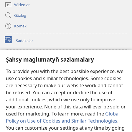
Wideolar
Gözleg
Kömek
Sadakalar
(täze
sahypada
açylýar)
Garawul diňiniň ONLAÝN KITAPHANASY
Şahsy maglumatyň sazlamalary
(täze
sahypada
®
JW Hub
To provide you with the best possible experience, we
açylýar)
(täze
use cookies and similar technologies. Some cookies
sahypada
®
JW Library
açylýar)
are necessary to make our website work and cannot
be refused. You can accept or decline the use of
Watchtower Library
additional cookies, which we use only to improve
your experience. None of this data will ever be sold or
used for marketing. To learn more, read the
Global
Policy on Use of Cookies and Similar Technologies
.
Copyright
© 2026 Watch Tower Bible and Tract Society of Pennsylvania.
You can customize your settings at any time by going