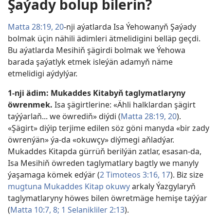
Şaýady bolup bilerin?
Matta 28:19, 20
-nji aýatlarda Isa Ýehowanyň Şaýady
bolmak üçin nähili ädimleri ätmelidigini belläp geçdi.
Bu aýatlarda Mesihiň şägirdi bolmak we Ýehowa
barada şaýatlyk etmek isleýän adamyň näme
etmelidigi aýdylýar.
1-nji ädim: Mukaddes Kitabyň taglymatlaryny
öwrenmek.
Isa şägirtlerine: «Ähli halklardan şägirt
taýýarlaň... we öwrediň» diýdi (
Matta 28:19, 20
).
«Şägirt» diýip terjime edilen söz göni manyda «bir zady
öwrenýän» ýa-da «okuwçy» diýmegi aňladýar.
Mukaddes Kitapda gürrüň berilýän zatlar, esasan-da,
Isa Mesihiň öwreden taglymatlary bagtly we manyly
ýaşamaga kömek edýär (
2 Timoteos 3:16, 17
). Biz size
mugtuna Mukaddes Kitap okuwy
arkaly Ýazgylaryň
taglymatlaryny höwes bilen öwretmäge hemişe taýýar
(
Matta 10:7, 8;
1 Selanikliler 2:13
).