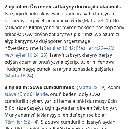
2-nji ädim: Öwrenen zatlaryňy durmuşda ulanmak.
Isa şägirdi bolmak isleýän adamlara «ähli tabşyran
zatlaryny berjaý etmelidigini» aýtdy (
Matta 28:20
). Bu
Mukaddes Kitaby ýöne bir öwrenmekden has köp zady
aňladýar. Öwrenýän zatlarymyz pikirimizi we özümizi
alyp barşymyzy düýpgöter özgertmäge
höweslendirmeli (
Resullar 10:42;
Efesliler 4:22—29;
Ýewreýler 10:24, 25
). Isanyň tabşyryklaryny berjaý
edýän adamlar onuň yzyna eýerip, özlerini Ýehowa
Hudaýa bagyş etmek kararyna özbaşdak gelýärler
(
Matta 16:24
).
3-nji ädim: Suwa çümdürilmek.
(
Matta 28:19
). Adam
suwa çümdürilende
, onuň bedeni doly suwa
çümdürilip çykarylýar; ol hamala öňki durmuşy üçin
ölüp, täze ýaşaýyş üçin gaýtadan direlen ýaly bolýar.
Muny adamyň jaýlanyşy bilen deňeşdirse bolar
(
Rimliler 6:2—4
). Siz suwa çümdürilip, Isanyň aýdan
ilkinji iki ädimini ädendigiňizi we Hudaýdan arassa