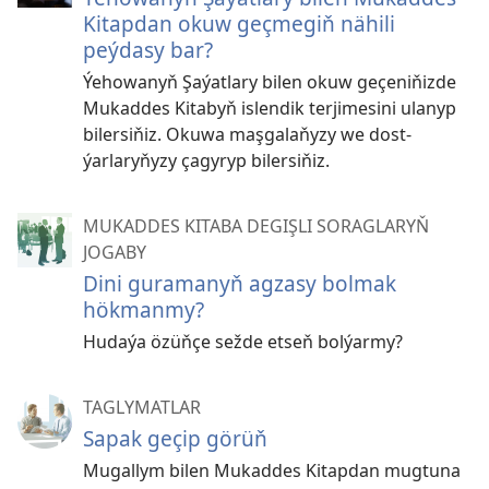
Kitapdan okuw geçmegiň nähili
peýdasy bar?
Ýehowanyň Şaýatlary bilen okuw geçeniňizde
Mukaddes Kitabyň islendik terjimesini ulanyp
bilersiňiz. Okuwa maşgalaňyzy we dost-
ýarlaryňyzy çagyryp bilersiňiz.
MUKADDES KITABA DEGIŞLI SORAGLARYŇ
JOGABY
Dini guramanyň agzasy bolmak
hökmanmy?
Hudaýa özüňçe sežde etseň bolýarmy?
TAGLYMATLAR
Sapak geçip görüň
Mugallym bilen Mukaddes Kitapdan mugtuna