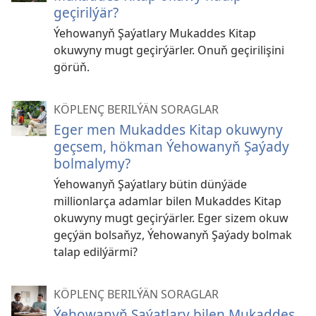
geçirilýär?
Ýehowanyň Şaýatlary Mukaddes Kitap
okuwyny mugt geçirýärler. Onuň geçirilişini
görüň.
KÖPLENÇ BERILÝÄN SORAGLAR
Eger men Mukaddes Kitap okuwyny
geçsem, hökman Ýehowanyň Şaýady
bolmalymy?
Ýehowanyň Şaýatlary bütin dünýäde
millionlarça adamlar bilen Mukaddes Kitap
okuwyny mugt geçirýärler. Eger sizem okuw
geçýän bolsaňyz, Ýehowanyň Şaýady bolmak
talap edilýärmi?
KÖPLENÇ BERILÝÄN SORAGLAR
Ýehowanyň Şaýatlary bilen Mukaddes