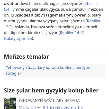
öwüt-ündewi bilen ulaltmaga» jan edýärler (
Efesliler
6:4
). Emma çagalar ulaldygyça, suwa çümdürilmezden
öň, Mukaddes Kitabyň taglymatlaryny öwrenip, olary
durmuşynda ulanmalydygyny özleri çözmeli (
Rimliler
12:2
). Aslynda, Hudaýa sežde etmelimi ýa-da etmeli
däldigini her kimiň özi çözýär (
Rimliler 14:12;
Galatýalylar 6:5
).
Meňzeş temalar
Ýehowanyň Şaýatlary barada köplenç berilýän
soraglar
Size şular hem gyzykly bolup biler
ÝEHOWANYŇ ŞAÝATLARY BARADA
Mukaddes Kitap okuwy nädip