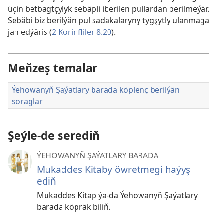
üçin betbagtçylyk sebäpli iberilen pullardan berilmeýär.
Sebäbi biz berilýän pul sadakalaryny tygşytly ulanmaga
jan edýäris (
2 Korinfliler 8:20
).
Meňzeş temalar
Ýehowanyň Şaýatlary barada köplenç berilýän
soraglar
Şeýle-de serediň
ÝEHOWANYŇ ŞAÝATLARY BARADA
Mukaddes Kitaby öwretmegi haýyş
ediň
Mukaddes Kitap ýa-da Ýehowanyň Şaýatlary
barada köpräk biliň.