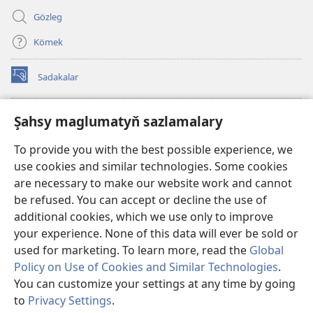
Gözleg
Kömek
Sadakalar
(täze
sahypada
açylýar)
Garawul diňiniň ONLAÝN KITAPHANASY
Şahsy maglumatyň sazlamalary
(täze
sahypada
®
JW Hub
To provide you with the best possible experience, we
açylýar)
(täze
use cookies and similar technologies. Some cookies
sahypada
®
JW Library
açylýar)
are necessary to make our website work and cannot
be refused. You can accept or decline the use of
Watchtower Library
additional cookies, which we use only to improve
your experience. None of this data will ever be sold or
used for marketing. To learn more, read the
Global
Policy on Use of Cookies and Similar Technologies
.
Copyright
© 2026 Watch Tower Bible and Tract Society of Pennsylvania.
You can customize your settings at any time by going
ULANMAGYŇ ŞERTLERI
|
ŞAHSY MAGLUMAT SYÝASATY
|
ŞAHSY
to
Privacy Settings
.
MAGLUMATYŇ SAZLAMALARY