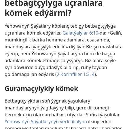
betbagtçylyga uçranlara
kömek edýärmi?
Ýehowanyň Şaýatlary köplenç tebigy betbagtçylyga
uçranlara kömek edýärler.
Galatýalylar 6:10
-da: «Geliň,
mümkinçilik barka hemme adamlara, esasan-da,
imandaşlara ýagşylyk edeliň» diýilýär. Biz şu maslahata
eýerip, hem Ýehowanyň Şaýatlaryna hem-de başga
adamlara kömek etmäge çalyşýarys. Biz olara şeýle
kyn döwürde duýgudaşlyk bildirip, ruhy taýdan
goldamaga jan edýäris (
2 Korinfliler 1:3, 4
).
Guramaçylykly kömek
Betbagtçylykdan soň ýygnak ýaşululary
imandaşlarynyň ýagdaýyny bilip, gerekli kömegi
bermek üçin olardan habar tutýarlar. Soňra ýaşulular
Ýehowanyň Şaýatlarynyň ýerli filialyna
ilkinji eden
kömegi we toplan maglumaty barada habar berýärler.