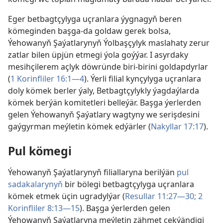
Eger betbagtçylyga uçranlara ýygnagyň beren
kömeginden başga-da goldaw gerek bolsa,
Ýehowanyň Şaýatlarynyň Ýolbaşçylyk maslahaty zerur
zatlar bilen üpjün etmegi ýola goýýar. I asyrdaky
mesihçilerem açlyk döwründe biri-birini goldapdyrlar
(
1 Korinfliler 16:1—4
). Ýerli filial kynçylyga uçranlara
doly kömek berler ýaly, Betbagtçylykly ýagdaýlarda
kömek berýän komitetleri belleýär. Başga ýerlerden
gelen Ýehowanyň Şaýatlary wagtyny we serişdesini
gaýgyrman meýletin kömek edýärler (
Nakyllar 17:17
).
Pul kömegi
Ýehowanyň Şaýatlarynyň filiallaryna berilýän
pul
sadakalarynyň
bir bölegi betbagtçylyga uçranlara
kömek etmek üçin ugradylýar (
Resullar 11:27—30;
2
Korinfliler 8:13—15
). Başga ýerlerden gelen
Ýehowanyň Şaýatlaryna meýletin zähmet çekýändigi