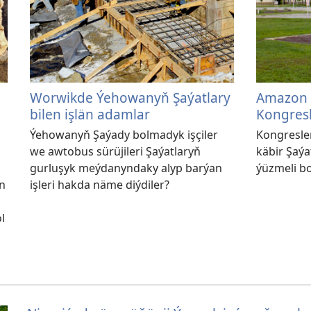
Worwikde Ýehowanyň Şaýatlary
Amazon 
bilen işlän adamlar
Kongresl
Ýehowanyň Şaýady bolmadyk işçiler
Kongresle
we awtobus sürüjileri Şaýatlaryň
käbir Şaýa
gurluşyk meýdanyndaky alyp barýan
ýüzmeli bo
n
işleri hakda näme diýdiler?
l