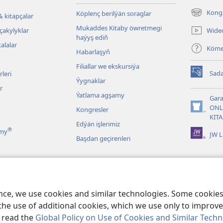
Kongr
Köplenç berilýän soraglar
& kitapçalar
(täze
sahypada
Mukaddes Kitaby öwretmegi
Wide
çakylyklar
açylýar)
haýyş ediň
alalar
Köm
Habarlaşyň
Filiallar we ekskursiýa
Sada
leri
(täze
Ýygnaklar
sahypada
r
Ýatlama agşamy
açylýar)
Gara
ONL
Kongresler
(täze
KIT
sahypada
Edýän işlerimiz
®
açylýar)
ymy
JW L
Başdan geçirenleri
r
tabyň çeper okalyşy
ence, we use cookies and similar technologies. Some cooki
the use of additional cookies, which we use only to improve 
, read the
Global Policy on Use of Cookies and Similar Tech