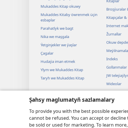
Kitaplar
Mukaddes Kitap okuwy
Broşýuralar 
Mukaddes Kitaby öwrenmek üçin
Kitapçalar & 
esbaplar
Internet mak
Parahatlyk we bagt
Žurnallar
Nika we maşgala
Okuw depder
Ýetginjekler we ýaşlar
Meýilnamala
Çagalar
Indeks
Hudaýa iman etmek
Gollanmalar
Ylym we Mukaddes Kitap
JW teleýaýl
Taryh we Mukaddes Kitap
Wideolar
Aýdym-sazla
Şahsy maglumatyň sazlamalary
Dramalar
Mukaddes Ki
To provide you with the best possible experi
cannot be refused. You can accept or decline 
be sold or used for marketing. To learn more