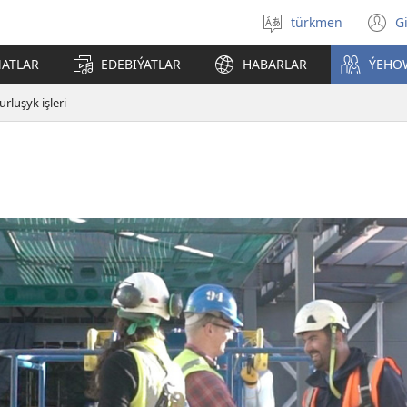
türkmen
G
Dili
(
saýlaň
s
ATLAR
EDEBIÝATLAR
HABARLAR
ÝEHO
a
urluşyk işleri