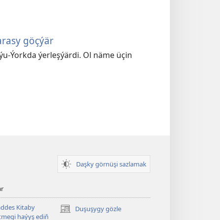
rasy göçýär
ýu-Ýorkda ýerleşýärdi. Ol näme üçin
Daşky görnüşi sazlamak
ar
ddes Kitaby
Duşuşygy gözle
(täze
megi haýyş ediň