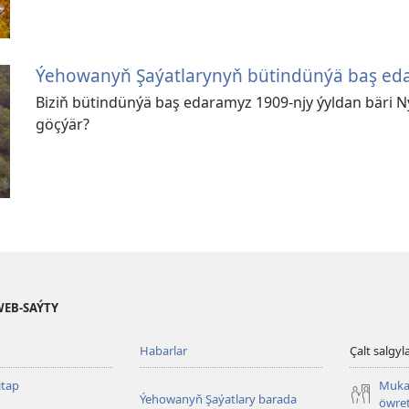
Ýehowanyň Şaýatlarynyň bütindünýä baş eda
Biziň bütindünýä baş edaramyz 1909-njy ýyldan bäri N
göçýär?
WEB-SAÝTY
Habarlar
Çalt salgyl
tap
Muka
Ýehowanyň Şaýatlary barada
öwret