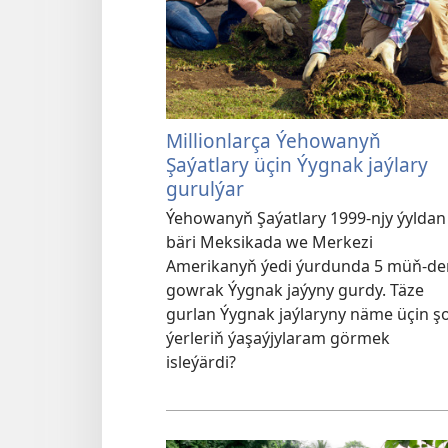
Millionlarça Ýehowanyň
Şaýatlary üçin Ýygnak jaýlary
gurulýar
Ýehowanyň Şaýatlary 1999-njy ýyldan
bäri Meksikada we Merkezi
Amerikanyň ýedi ýurdunda 5 müň-de
gowrak Ýygnak jaýyny gurdy. Täze
gurlan Ýygnak jaýlaryny näme üçin şo
ýerleriň ýaşaýjylaram görmek
isleýärdi?