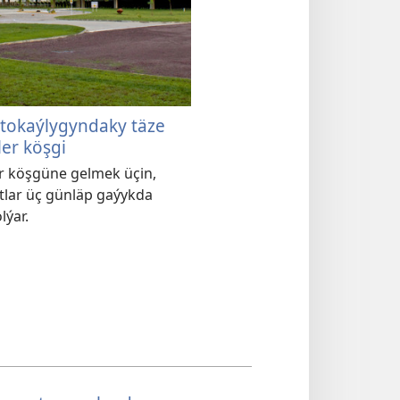
tokaýlygyndaky täze
er köşgi
r köşgüne gelmek üçin,
tlar üç günläp gaýykda
lýar.