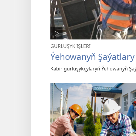
GURLUŞYK IŞLERI
Ýehowanyň Şaýatlary b
Käbir gurluşykçylaryň Ýehowanyň Şaýat