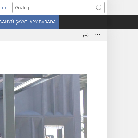
iriň
täze
Gözleg
ahypada
WANYŇ ŞAÝATLARY BARADA
çylýar)