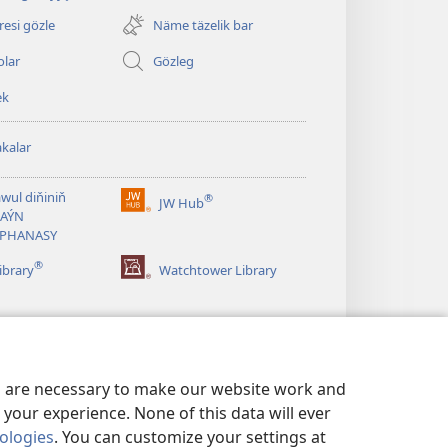
sahypada
açylýar)
esi gözle
Näme täzelik bar
olar
Gözleg
ek
kalar
wul diňiniň
®
JW Hub
(täze
AÝN
sahypada
APHANASY
açylýar)
®
ibrary
Watchtower Library
es are necessary to make our website work and
your experience. None of this data will ever
nologies
. You can customize your settings at