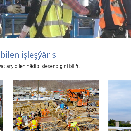
ilen işleşýäris
lary bilen nädip işleşendigini biliň.