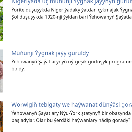
Nigeriýada üç müňünji Ýygnak jaýynyň gurl
Ýörite duşuşykda Nigeriýadaky ýatdan çykmajak Ýygnak
Şol duşuşykda 1920-nji ýyldan bäri Ýehowanyň Şaýatla
Müňünji Ýygnak jaýy guruldy
Ýehowanyň Şaýatlarynyň üýtgeşik gurluşyk programma
boldy.
Worwigiň tebigaty we haýwanat dünýäsi gor
Ýehowanyň Şaýatlary Nýu-Ýork ştatynyň bir obasynda
başladylar. Olar bu ýerdäki haýwanlary nädip gorady?