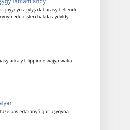
uşygy tamamlandy
 jaýynyň açylyş dabarasy bellendi.
rynyň eden işleri hakda aýdyldy.
sy arkaly Filippinde wajyp waka
alýar
 täze baş edaranyň gurluşygyna