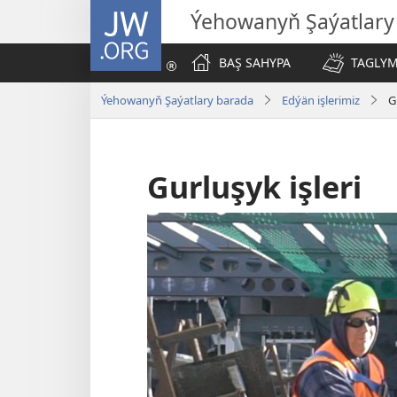
JW.ORG
Ýehowanyň Şaýatlary
BAŞ SAHYPA
TAGLYM
Ýehowanyň Şaýatlary barada
Edýän işlerimiz
G
Gurluşyk işleri