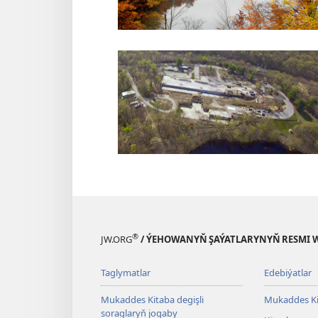
®
JW.ORG
/ ÝEHOWANYŇ ŞAÝATLARYNYŇ RESMI 
Taglymatlar
Edebiýatlar
Mukaddes Kitaba degişli
Mukaddes Ki
soraglaryň jogaby