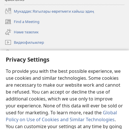
Мукаддес Язгылары өвретмеги хайыш эдиң
Find a Meeting
(opens
new
Нәме тәзелик
window)
Видеофильмлер
JW.ORG веб-сайт боюнча гөзлег
Privacy Settings
Donations
(opens
To provide you with the best possible experience, we
new
use cookies and similar technologies. Some cookies
window)
Watchtower ONLINE LIBRARY™
are necessary to make our website work and cannot
(opens
new
be refused. You can accept or decline the use of
®
JW Hub
window)
additional cookies, which we use only to improve
(opens
new
your experience. None of this data will ever be sold or
window)
used for marketing. To learn more, read the
Global
Policy on Use of Cookies and Similar Technologies
.
Copyright
© 2026 Watch Tower Bible and Tract Society of Pennsylvania.
You can customize your settings at any time by going