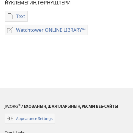
ЙҮКЛЕМЕГИҢ ГӨРНҮШЛЕРИ
Text
Санлы
эдебиятлары
Watchtower ONLINE LIBRARY™
Watchtower
йүклемегиң
ONLINE
гөрнүшлери
LIBRARY™
Оларың
иманындан
гөрелде
алың
®
JW.ORG
/ ЕХОВАНЫҢ ШАЯТЛАРЫНЫҢ РЕСМИ ВЕБ-САЙТЫ
Appearance Settings
Quick Links