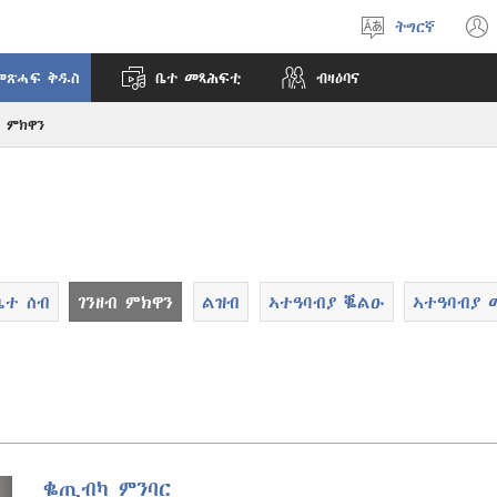
ትግርኛ
ቋንቋ
ምረጽ
መጽሓፍ ቅዱስ
ቤተ መጻሕፍቲ
ብዛዕባና
ብ ምክዋን
ቤተ ሰብ
ገንዘብ ምክዋን
ልዝብ
ኣተዓባብያ ቘልዑ
ኣተዓባብያ 
ቈጢብካ ምንባር