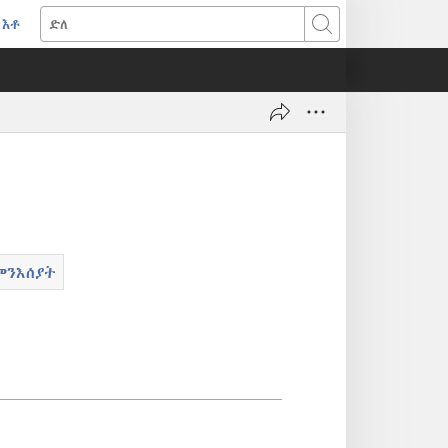
እቶ
(opens
ድለ
new
window)
መንእሰያት