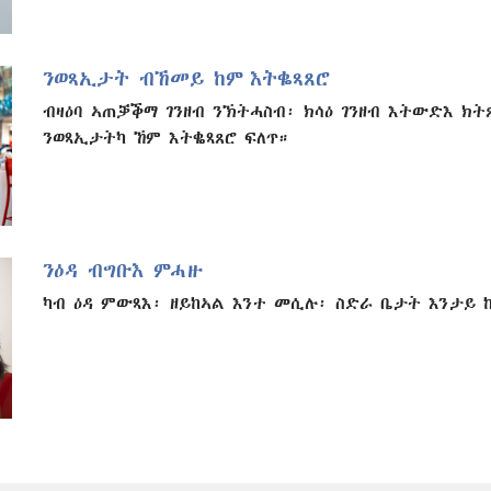
ንወጻኢታት ብኸመይ ከም እትቈጻጸሮ
ብዛዕባ ኣጠቓቕማ ገንዘብ ንኽትሓስብ፡ ክሳዕ ገንዘብ እትውድእ ክት
ንወጻኢታትካ ኸም እትቈጻጸሮ ፍለጥ።
ንዕዳ ብግቡእ ምሓዙ
ካብ ዕዳ ምውጻእ፡ ዘይከኣል እንተ መሲሉ፡ ስድራ ቤታት እንታይ 