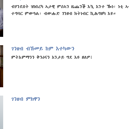
ብሃንደበት ዝነበረካ ኣታዊ ምስኣን ዜጨንቕ እኳ እንተ ዀነ፡ ነቲ 
ተግባር ምውዓል፡ ብውሑድ ገንዘብ ክትነብር ኪሕግዘካ እዩ።
ገንዘብ ብኸመይ ከም እተካውን
ምትእምማንን ቅንዕናን እንታይ ግደ እዩ ዘለዎ፧
ገንዘብ ምክዋን