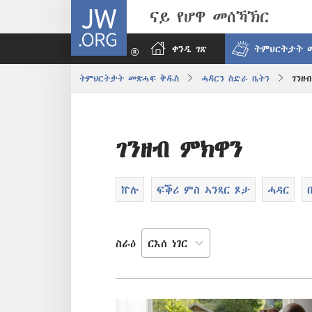
JW.ORG
ናይ የሆዋ መሰኻኽር
ቀንዲ ገጽ
ትምህርትታት 
ትምህርትታት መጽሓፍ ቅዱስ
ሓዳርን ስድራ ቤትን
ገንዘ
ገንዘብ ምክዋን
ኵሉ
ፍቕሪ ምስ ኣንጻር ጾታ
ሓዳር
ስራዕ