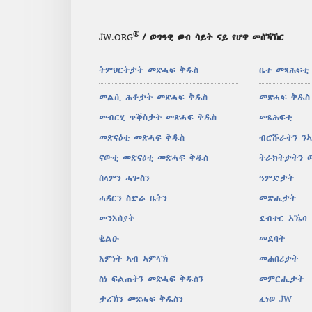
®
JW.ORG
/ ወግዓዊ ወብ ሳይት ናይ የሆዋ መሰኻኽር
ትምህርትታት መጽሓፍ ቅዱስ
ቤተ መጻሕፍቲ
መልሲ ሕቶታት መጽሓፍ ቅዱስ
መጽሓፍ ቅዱስ
መብርሂ ጥቕስታት መጽሓፍ ቅዱስ
መጻሕፍቲ
መጽናዕቲ መጽሓፍ ቅዱስ
ብሮሹራትን ን
ናውቲ መጽናዕቲ መጽሓፍ ቅዱስ
ትራክትታትን 
ሰላምን ሓጐስን
ዓምድታት
ሓዳርን ስድራ ቤትን
መጽሔታት
መንእሰያት
ደብተር ኣኼባ
ቈልዑ
መደባት
እምነት ኣብ ኣምላኽ
መሐበሪታት
ስነ ፍልጠትን መጽሓፍ ቅዱስን
መምርሒታት
ታሪኽን መጽሓፍ ቅዱስን
ፈነወ JW