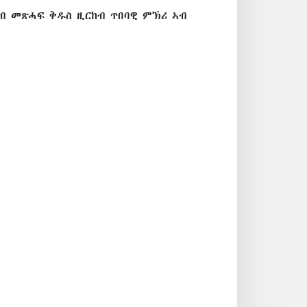
ኣብ መጽሓፍ ቅዱስ ዚርከብ ጥበባዊ ምኽሪ ኣብ