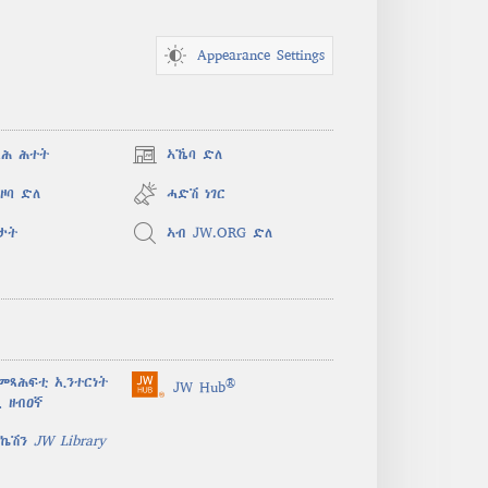
Appearance Settings
ጻሕ ሕተት
ኣኼባ ድለ
(opens
new
ዞባ ድለ
ሓድሽ ነገር
window)
ታት
ኣብ JW.ORG ድለ
መጻሕፍቲ ኢንተርነት
®
JW Hub
(opens
 ዘብዐኛ
new
window)
ሊኬሽን
JW Library