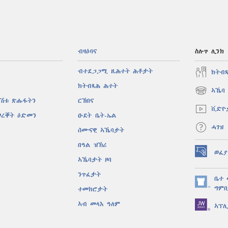
ብዛዕባና
ስሉጥ ሊንክ
ብተደጋጋሚ ዚሕተት ሕቶታት
ክትብ
ክትብጻሕ ሕተት
ኣኼባ 
(opens
ኣሽቱ ጽሑፋትን
ርኸበና
new
ቪድዮ
window)
ወረቐት ዕድመን
ዑደት ቤት-ኤል
ሓገዝ
ሰሙናዊ ኣኼባታት
በዓል ዝኽሪ
ወፈያ
(opens
ኣኼባታት ዞባ
new
ንጥፈታት
window)
ቤተ 
(opens
ግምቢ
ተመክሮታት
new
ኣብ መላእ ዓለም
ኣፕ
window)