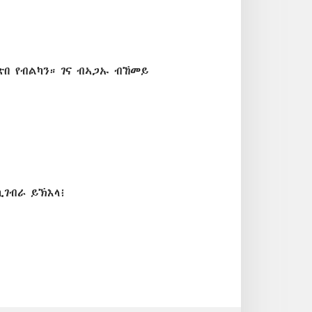
ጽበ የብልካን። ገና ብኣጋኡ ብኸመይ
ኪገብራ ይኽእላ፧