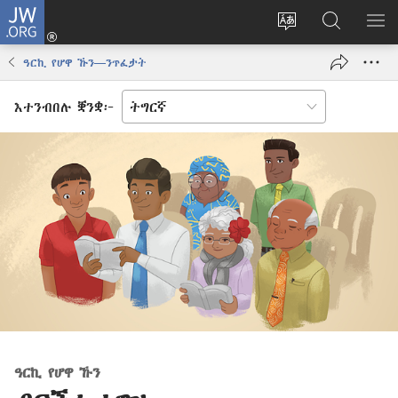
JW.ORG
እቶ
(opens
ቋንቋ
ኣብ
ዝር
new
ወብ
JW.ORG
ኣር
ዓርኪ የሆዋ ኹን​—ንጥፈታት
window)
ሳይት
ድለ
ቀይር
እተንብበሉ ቛንቋ፦
ዓርኪ የሆዋ ኹን