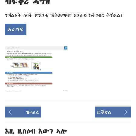
ብፍቕሪ ሓግዝ
ንኻልኦት ሰባት ምእንቲ ኽትሕግዞም እንታይ ክትገብር ትኽእል፧
ኣራግፍ
ዝሓለፈ
ዚቕጽል
እዚ ዚስዕብ እውን ኣሎ