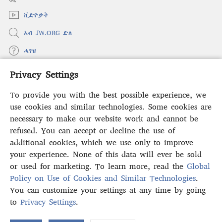
window)
ቪድዮታት
ኣብ JW.ORG ድለ
ሓገዝ
Privacy Settings
ወፈያ
(opens
new
To provide you with the best possible experience, we
window)
ቤተ መጻሕፍቲ ኢንተርነት ግምቢ ዘብዐኛ
use cookies and similar technologies. Some cookies are
(opens
new
necessary to make our website work and cannot be
®
JW Hub
window)
refused. You can accept or decline the use of
(opens
new
additional cookies, which we use only to improve
ኣፕሊኬሽን
JW Library
window)
your experience. None of this data will ever be sold
or used for marketing. To learn more, read the
Global
Policy on Use of Cookies and Similar Technologies
.
You can customize your settings at any time by going
Copyright
© 2026 Watch Tower Bible and Tract Society of Pennsylvania.
to
Privacy Settings
.
S
ውዕል ኣጠቓቕማ
|
ፖሊሲ ምስጢራውነት
|
PRIVACY SETTINGS
Ta