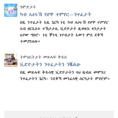
ዓምድታት
ካብ ኣዕሩኽ የሆዋ ተምሃር—ንጥፈታት
በዚ ንጥፈታት እዚ ጌርካ ነቲ
ካብ ኣዕሩኽ የሆዋ ተምሃር
ኣብ ዘርእስቱ ተኸታታሊ ቪድዮታት ዚወጽእ ዛንታታት
ህያው ግበሮ፡ ነቲ ቐንዲ ነጥብታት እውን ምስ ደቅኻ
ተመያየጠሉ።
ትምህርትታት መጽሓፍ ቅዱስ
ቪድዮታትን ንጥፈታትን ንቘልዑ
በዚ መጽሓፍ ቅዱሳዊ ቪድዮታትን ባህ ዜብል መምሃሪ
ንጥፈታትን ጌርካ፡ ንደቅኻ መንፈሳዊ ስርዓታት ምሃሮም።