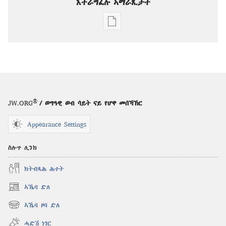
እተራግፈሉ ኣማራጺታት
ዲጂታዊ
ሕታማት
ንምርጋፍ
ዚኸውን
ኣማራጺታት
ዓርኪ
የሆዋ
®
JW.ORG
/ ወግዓዊ ወብ ሳይት ናይ የሆዋ መሰኻኽር
ኹን​
—
Appearance Settings
ንጥፈታት
ስሉጥ ሊንክ
ክትብጻሕ ሕተት
ኣኼባ ድለ
(opens
new
ኣኼባ ዞባ ድለ
(opens
window)
new
ሓድሽ ነገር