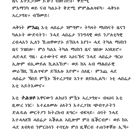
ዜና እተደጋገመ ይኹን ብዘየገድስ፡ ቅድሚ
ምእማንካ ወይ ናብ ካልኦት ቅድሚ ምምሕልላፍካ፡ ሓቅነቱ
ኣረጋግጽ። ብኸመይ፧
ሓቅነት
ምንጪ
እቲ ሓበሬታ ገምግም። ትካላት ማዕከናት ዜናን
ካልኦት ውድባትን፡ ንሓደ ሓበሬታ ንንግዳዊ ወይ ንፖለቲካዊ
ረብሓአን ኢለን ኺጠዋውያኦ ይኽእላ እየን። ሓደ ትካል ማዕከን
ዜና ንዝበሎ፡ ምስ ካልእ ትካል ማዕከን ዜና ዝበሎ ኣነጻጽሮ።
ሓድሓደ ግዜ፡ ፈተውትና ወይ ኣዕሩኽና ንሓደ ሓበሬታ ግርህ
ኢሎም ብኢመይል ኪልእኽዎ፡ ወይ ከኣ ኣብ ማሕበራዊ
መራኸቢ ኺልጥፍዎ ይኽእሉ እዮም። ስለዚ፡ ምንጪ ሓደ
ሓበሬታ ኻበይ ምዃኑ ኸተረጋግጽ እንተ ዘይክኢልካ፡ ነቲ ሓበሬታ
እቲ ኣይትእመኖ።
እቲ
ትሕዝቶ
እዋናውን ልክዕን ምዃኑ ኣረጋግጽ። ብዛዕባ እቲ
ዚውረ ነገር፡ እተፈጸመሉ ዕለትን እተረጋገጸ ጭብጥታትን
ድልዱል መርትዖን ክትረክብ ጽዓር። ብፍላይ፡ ሰባት ንሓደ
እተሓላለኸ ሓበሬታ ኣቕልል ኣቢሎም ምስ ዜቕርብዎ፡ ወይ ከኣ
ሓደ ጸብጻብ ንምርስሳን ተባሂሉ ምስ ዚቐርብ ተጠንቀቐሉ ኢኻ።