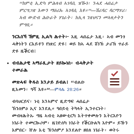
“ከምቲ ኢድካ ምሕጻብ ኣገዳሲ ዝዀነ፡ ንሓደ ሓበሬታ
ምርግጋጽ እውን ማዕሪኡ ኣገዳሲ እዩ።”—ሽሪዳር ዳርማፑሪ፡
ኣብ ውድብ ሕቡራት ሃገራት፡ ክኢላ ንጽህናን መኣዛታትን
ምግቢ።
ንርእስኻ ኸምዚ ኢልካ ሕተት፦
እዚ ሓበሬታ እዚ፡ ኣብ መንጎ
ሓቅነትን ርእይቶን የነጽር ድዩ፧ ወይ ከኣ ሓደ ሸነኽ ታሪኽ ጥራይ
ድዩ ዜቕርብ፧
ብብሕታዊ ኣማራጺታት ዘይኰነስ፡ ብሓቅታት
ተመራሕ
መጽሓፍ ቅዱስ እንታይ ይብል፧
“ብልቡ
ዚእመን፡ ዓሻ እዩ።”—
ምሳሌ 28:26
።
ብባህርይና፡ ነቲ እንኣምኖ ዚድግፍ ሓበሬታ
ኽንሰምዕ ኢና እንደሊ። ዓበይቲ ትካላት ኢንተርነት፡
መብዛሕትኡ ግዜ ኣብቲ ኣዘውቲርካ እትጥቀመሉን እትርእዮን
ነገራት ተመርኲሶም፡ ዜገድሰካ ነገራት የቕርቡልካ እዮም። ይኹን
እምበር፡ ኵሉ እቲ ኽንሰምዖ እንደልዮ ዘበለ ነገራት፡ ወትሩ