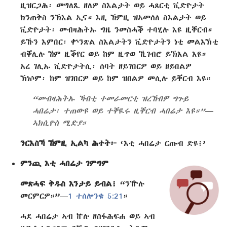
ዚዝርጋሕ፡ መግለጺ ዘለዎ ስእልታት ወይ ሓጸርቲ ቪድዮታት
ክንጠቅስ ንኽእል ኢና። እዚ ኸምዚ ዝኣመሰለ ስእልታት ወይ
ቪድዮታት፡ መብዛሕትኡ ግዜ ንመስሓቕ ተባሂሉ እዩ ዚቐርብ።
ይኹን እምበር፡ ቍንጽል ስእልታትን ቪድዮታትን ነቲ መልእኽቲ
ብቐሊሉ ኸም ዚቕየር ወይ ከም ዚጥወ ኺገብሮ ይኽእል እዩ።
አረ ገሊኡ ቪድዮታትሲ፡ ሰባት ዘይገበርዎ ወይ ዘይበልዎ
ኽነሶም፡ ከም ዝገበርዎ ወይ ከም ዝበልዎ መሲሉ ይቐርብ እዩ።
“መብዛሕትኡ ኻብቲ ተመራመርቲ ዝረኸብዎ ግጉይ
ሓበሬታ፡ ተጠውዩ ወይ ተቐዪሩ ዚቐርብ ሓበሬታ እዩ።”—
ኣክሲዮስ ሚድያ።
ንርእስኻ ኸምዚ ኢልካ ሕተት፦
‘እቲ ሓበሬታ ርጡብ ድዩ፧’
ምንጪ እቲ ሓበሬታ ገምግም
መጽሓፍ ቅዱስ እንታይ ይብል፧
“ንዅሉ
መርምርዎ።”—
1 ተሰሎንቄ 5:21
።
ሓደ ሓበሬታ ኣብ ኵሉ ዘስፋሕፍሐ ወይ ኣብ