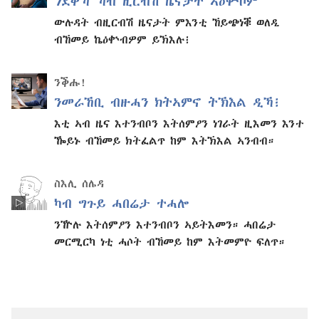
ንደቅኻ ኻብ ዚርብሽ ዜናታት ኣዕቍቦም
ውሉዳት ብዚርብሽ ዜናታት ምእንቲ ኸይጭነቑ ወለዲ
ብኸመይ ኬዕቍብዎም ይኽእሉ፧
ንቕሑ!
ንመራኸቢ ብዙሓን ክትኣምኖ ትኽእል ዲኻ፧
እቲ ኣብ ዜና እተንብቦን እትሰምዖን ነገራት ዚእመን እንተ
ዀይኑ ብኸመይ ክትፈልጥ ከም እትኽእል ኣንብብ።
ስእሊ ሰሌዳ
ካብ ግጉይ ሓበሬታ ተሓሎ
ንዅሉ እትሰምዖን እተንብቦን ኣይትእመን። ሓበሬታ
መርሚርካ ነቲ ሓሶት ብኸመይ ከም እትመምዮ ፍለጥ።