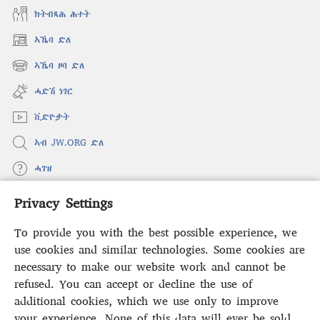
ክትብጻሕ ሕተት
ኣኼባ ድለ
(opens
new
ኣኼባ ዞባ ድለ
(opens
window)
new
ሓድሽ ነገር
window)
ቪድዮታት
ኣብ JW.ORG ድለ
ሓገዝ
Privacy Settings
ወፈያ
(opens
new
To provide you with the best possible experience, we
window)
ቤተ መጻሕፍቲ ኢንተርነት ግምቢ ዘብዐኛ
use cookies and similar technologies. Some cookies are
(opens
new
necessary to make our website work and cannot be
®
JW Hub
window)
refused. You can accept or decline the use of
(opens
new
additional cookies, which we use only to improve
ኣፕሊኬሽን
JW Library
window)
your experience. None of this data will ever be sold