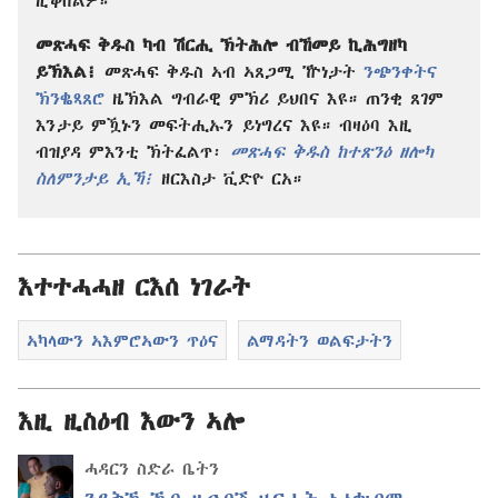
ዚቕበልዎ።
መጽሓፍ ቅዱስ ካብ ሽርሒ ኽትሕሎ ብኸመይ ኪሕግዘካ
ይኽእል፧
መጽሓፍ ቅዱስ ኣብ ኣጸጋሚ ዅነታት
ንጭንቀትና
ኽንቈጻጸሮ
ዜኽእል ግብራዊ ምኽሪ ይህበና እዩ። ጠንቂ ጸገም
እንታይ ምዃኑን መፍትሒኡን ይነግረና እዩ። ብዛዕባ እዚ
ብዝያዳ ምእንቲ ኽትፈልጥ፡
መጽሓፍ ቅዱስ ከተጽንዕ ዘሎካ
ስለምንታይ ኢኻ፧
ዘርእስታ ቪድዮ ርአ።
እተተሓሓዘ ርእሰ ነገራት
ኣካላውን ኣእምሮኣውን ጥዕና
ልማዳትን ወልፍታትን
እዚ ዚስዕብ እውን ኣሎ
ሓዳርን ስድራ ቤትን