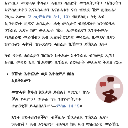
እምበር፡ መጽሓፍ ቅዱስ፡ ኣብዘን ዳሕሮት መዓልትታት፡ ‘እኩያትን
ኣምሰሉታትን እናኣስሓቱን እናሰሓቱን ናብ ዝገደደ ኸም ዚበጽሑ’
ገሊጹ ኣሎ። (
2 ጢሞቴዎስ 3:1,
13
) ብዘይካዚ፡ ነቲ ኣብ
ኢንተርነት ዚፍኖ ሓበሬታ፡ ሓቂ መሲሉና ብዘይፍላጥ ክንዝርግሖ
ንኽእል ኢና። ከም ውጽኢቱ ኸኣ፡ ኢመይልናን እንጥቀመሉ
ማሕበራዊ መራኸብን ኣብ ኤለክትሮኒካዊ መሳርሒ ዚመጸና ዜናን
ዝምቡዕን ሓቅነት ዝጐደሎን ሓበሬታ ኪኸውን ይኽእል እዩ።
ካብ ግጉይ ሓበሬታን ሽርሕን ክትሕሎ እትኽእል ብኸመይ ኢኻ፧
ኣብዚ መዳይ እዚ ኺሕግዘካ ዚኽእል ስርዓታት መጽሓፍ ቅዱስ ርአ።
ንዅሉ እትርእዮ ወይ እትሰምዖ ዘበለ
ኣይትእመን
መጽሓፍ ቅዱስ እንታይ ይብል፧
“ገርሂ፡ ኵሉ
ቓል ይኣምን፣ ጐራሕ ግና ንስጕምትታቱ
ተጠንቂቑ ይሓስበለን።”—
ምሳሌ 14:15
።
እንተ ዘይተጠንቂቕና፡ ብቐሊሉ ኽንታለል ንኽእል ኢና።
ንኣብነት፡ ኣብ ኦንላይን፡ ብፍላይ ከኣ ኣብ ማሕበራዊ መራኸቢ