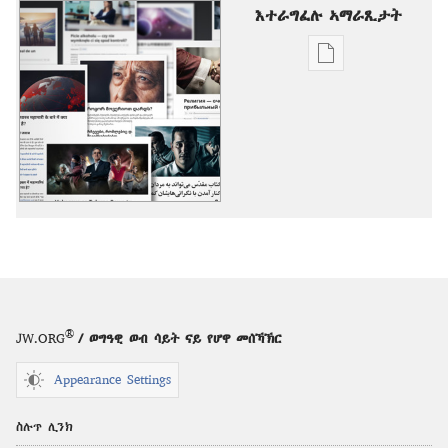
እተራግፈሉ ኣማራጺታት
ዲጂታዊ
ሕታማት
ንምርጋፍ
ዚኸውን
ኣማራጺታት
ተወሳኺ
ርእሰ
ነገራት
®
JW.ORG
/ ወግዓዊ ወብ ሳይት ናይ የሆዋ መሰኻኽር
Appearance Settings
ስሉጥ ሊንክ