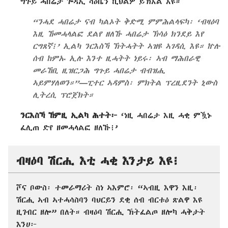
ግጉይ ሓበሬታ ጐዳኢ ሳዕቤን ኪህልዎ ይኽእል እዩ።
“ንሓደ ሓበሬታ ናብ ካልኦት ቅድሚ ምምሕልላፍካ፡ ‘ብዛዕባ
እዚ ኸመሓላልፎ ደልየ ዘለኹ ሓበሬታ ኽሳዕ ክንደይ እየ
ርግጸኛ፧’ ኢልካ ንርእስኻ ኽትሓትት ኣዝዩ ኣገዳሲ እዩ። ኵሉ
ሰብ ከምኡ ኢሉ እንተ ዚሓትት ነይሩ፡ ኣብ ማሕበራዊ
መራኸቢ ዚዝርጋሕ ግጉይ ሓበሬታ ብብዝሒ
ኣይምሃለወን።”—ፒተር ኣዳምስ፡ ምክትል ፕረዚደንት ኒውስ
ሊትረሲ ፕሮጀክት።
ንርእስኻ ኸምዚ ኢልካ ሕተት፦
‘ነዚ ሓበሬታ እዚ ሓቂ ምዃኑ
ፈሊጠ ድየ ዘመሓላልፎ ዘለኹ፧’
ብዛዕባ ሽርሒ እቲ ሓቂ እንታይ እዩ፧
ሾና ቦውስ፡ ተመራማሪት ስነ ኣእምሮ፡ “ኣብዚ እዋን እዚ፡
ሽርሒ ኣብ ኣተሓሳስባን ባህርይን ደቂ ሰብ ብርቱዕ ጽልዋ እዩ
ዚገብር ዘሎ” በለት። ብዛዕባ ሽርሒ ኽትፈልጦ ዘሎካ ሓቅታት
እንሀ፦