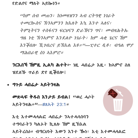
የድልየና ማለት ኣይኰነን።
“ከም ሰብ መጠን፡ ከነመዛዝንን ኣብ ርትዓዊ ነገራት
ተመርኲስና ኽንኣምንን ክእለት እኳ እንተ ኣለና፡
ትምኒትናን ተስፋናን ፍርህናን ድራኸናን ግና፡ መብዛሕትኡ
ግዜ ነቲ ኽንኣምኖ እንደልዮ ነገራት፡ ከም ሓቂ ጌርና ኸም
እንቕበሎ ኺገብረና ይኽእል እዩ።”—ፒተር ዲቶ፡ ብዓል ሞያ
ማሕበራዊ ስነ ኣእምሮ።
ንርእስኻ ኸምዚ ኢልካ ሕተት፦
ነዚ ሓበሬታ እዚ፡ ክኣምኖ ስለ
ዝደለኹ ጥራይ ድየ ዚቕበሎ፧
ግጉይ ሓበሬታ ኣይትንዛሕ
መጽሓፍ ቅዱስ እንታይ ይብል፧
“ወረ ሓሶት
ኣይትንዛሕ።”—
ዘጸኣት 23:1
።
እቲ እተመሓላልፎ ሓበሬታ ንኣተሓሳስባን
ተግባራትን ካልኦት ኪጸሉ ኸም ዚኽእል
ኣይትረስዕ። ብግርህነት እውን እንተ ዀነ፡ እቲ እተመሓላልፎ