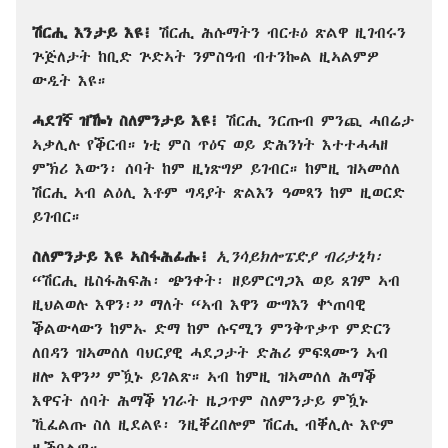
ሽርሒ እንታይ እዩ፧
ሽርሒ ሕሱማትን ብርቱዕ ጽልዋ ዚገብሩን
ጕጅለታት ከቢድ ጕድኣት ንምስዓብ ብተንኰል ዚኣልምዎ
ውዲት እዩ።
ሓደገኛ ዝዀነ ስለምንታይ እዩ፧
ሽርሒ ንርጡብ ምንጪ ሓበሬታ
ኣቃሊሉ የቕርብ። ነቲ ምስ ጥዕና ወይ ድሕንነት እተተሓሓዘ
ምኽሪ እውን፡ ሰባት ከም ዚነጽግዎ ይገብር። ከምዚ ዝኣመሰለ
ሽርሒ ኣብ ልዕሊ እቶም ግዳያት ጽልእን ዓመጻን ከም ዚወርድ
ይገብር።
ስለምንታይ እዩ ኣስፋሕፊሑ፧
ኢንሳይክሎፔድያ ብሪታኒካ፡
“ሽርሒ ዜስፋሕፍሕ፡ ጭንቀት፡ ዘይምርግጋእ ወይ ጸገም ኣብ
ዚህልወሉ እዋን፡” ማለት “ኣብ እዋን ውግእን ቍጠባዊ
ቕልውላውን ከምኡ ድማ ከም ሱናሚን ምንቅጥቃጥ ምድርን
ለበዳን ዝኣመሰለ ባህርያዊ ሓደጋታት ድሕሪ ምፍጻሙን ኣብ
ዘሎ እዋን” ምዃኑ ይገልጽ። ኣብ ከምዚ ዝኣመሰለ ሕማቕ
እዋናት ሰባት ሕማቕ ነገራት ዜጋጥም ስለምንታይ ምዃኑ
ኺፈልጡ ስለ ዚደልዩ፡ ንዚቐረበሎም ሽርሒ ብቐሊሉ እዮም