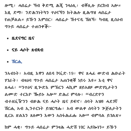
ሎሚ፡ ሓበሬታ ኻብ ቅድሚ ሕጂ ንላዕሊ፡ ብቐሊሉ ይርከብ ኣሎ።
እዚ ድማ፡ ንድሕንነትካን ጥዕናኻን ክትሕሉ ዚሕግዝ ሓበሬታ
የጠቓልል። ይኹን እምበር፡ ሓበሬታ ኸተናዲ ኸለኻ፡ ካብዚ ዚስዕብ
ግጉይ ሓበሬታ ተጠንቀቕ፦
ዜደናግር ዜና
ናይ ሓሶት ጸብጻብ
ሽርሒ
ንኣብነት፡ ኣብዚ እዋን ለበዳ ኮቪድ-19፡ ዋና ጸሓፊ ውድብ ሕቡራት
ሃገራት፡ ብዛዕባ ግጉይ ሓበሬታ ኣጠንቂቑ ነይሩ እዩ። እቲ ዋና
ጸሓፊ፡ “ንጥዕና ዚጐድእ ምኽርን ሓኪም ዘይኣዘዞ መድሃኒታትን
ልሙድ ተርእዮ ዀይኑ ኣሎ” ድሕሪ ምባሉ፡ “ብረድዮን
ብተለቪዥንን ብዙሕ ናይ ሓሶት ዜና ይፍኖ፡ ሰባት ኣዝዩ ሓደገኛ
ሽርሒ ኣብ ኢንተርነት ይዝርግሑ፡ ኣብ ውልቀ ሰባትን ጕጅለታትን
ዚርአ ጽልእን ጸለመን እውን ኣስፋሕፊሑ ኣሎ” ብምባል ይገልጽ።
ከም ሓቂ፡ ግጉይ ሓበሬታ ምንዛሕ ሓድሽ ነገር ኣይኰነን። ይኹን