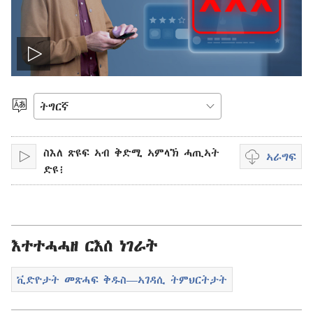
Play
video
ቋንቋ
ምረጽ
ስእለ ጽዩፍ ኣብ ቅድሚ ኣምላኽ ሓጢኣት
ኣራግፍ
ኣጻውት
ቪድዮ
ድዩ፧
ኸተራግፈሉ
እትኽእል
ኣማራጺታት
እተተሓሓዘ ርእሰ ነገራት
ቪድዮታት መጽሓፍ ቅዱስ—ኣገዳሲ ትምህርትታት