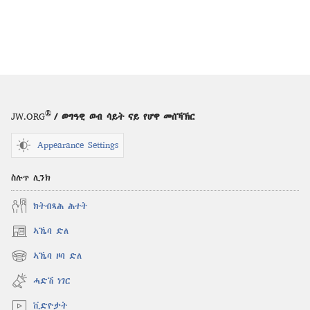
®
JW.ORG
/ ወግዓዊ ወብ ሳይት ናይ የሆዋ መሰኻኽር
Appearance Settings
ስሉጥ ሊንክ
ክትብጻሕ ሕተት
ኣኼባ ድለ
(opens
new
ኣኼባ ዞባ ድለ
(opens
window)
new
ሓድሽ ነገር
window)
ቪድዮታት