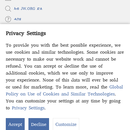
ኣብ JW.ORG ድለ
ሓገዝ
Privacy Settings
ወፈያ
(opens
new
To provide you with the best possible experience, we
window)
ቤተ መጻሕፍቲ ኢንተርነት ግምቢ ዘብዐኛ
use cookies and similar technologies. Some cookies are
(opens
new
necessary to make our website work and cannot be
®
JW Hub
window)
refused. You can accept or decline the use of
(opens
new
additional cookies, which we use only to improve
ኣፕሊኬሽን
JW Library
window)
your experience. None of this data will ever be sold
or used for marketing. To learn more, read the
Global
Policy on Use of Cookies and Similar Technologies
.
You can customize your settings at any time by going
Copyright
© 2026 Watch Tower Bible and Tract Society of Pennsylvania.
to
Privacy Settings
.
ውዕል ኣጠቓቕማ
|
ፖሊሲ ምስጢራውነት
|
PRIVACY SETTINGS
Accept
Decline
Customize