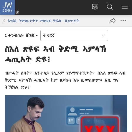
JW.ORG
እቶ
(opens
ቋንቋ
ኣብ
ዝር
new
ወብ
JW.ORG
ኣር
ኣገዳሲ ትምህርትታት መጽሓፍ ቅዱስ—ቪድዮታት
window)
ሳይት
ድለ
ቀይር
እተንብበሉ ቛንቋ፦
ስእለ ጽዩፍ ኣብ ቅድሚ ኣምላኽ
ሓጢኣት ድዩ፧
ብዙሓት ሰባት፡ እንተላይ ገሊኦም ሃይማኖተኛታት፡ ስእለ ጽዩፍ ኣብ
ቅድሚ ኣምላኽ ሓጢኣት ከም ዘይኰነ እዩ ዚመስሎም። እዚ ግና
ትኽክል ድዩ፧