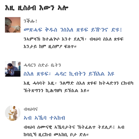
እዚ ዚስዕብ እውን ኣሎ
ንቕሑ!
መጽሓፍ ቅዱስ ንስእለ ጽዩፍ ይዅንኖ ድዩ፧
ንኣምላኽ ከተሐጕሶ እንተ ደሊኻ፡ ብዛዕባ ስእለ ጽዩፍ
እንታይ ከም ዚስምዖ ፍለጥ።
ሓዳርን ስድራ ቤትን
ስእለ ጽዩፍ፡ ሓዳር ኪብትን ይኽእል እዩ
እዚ ሓሳባት እዚ፡ ንልማድ ስእለ ጽዩፍ ክትሓድጎን ርክብካ
ኽትጽግንን ኪሕግዘካ ይኽእል እዩ።
ብዛዕባና
ኣብ ኣኼባ ተኣከብ
ብዛዕባ ሰሙናዊ ኣኼባታትና ኽትፈልጥ ትደሊዶ፧ ኣብ
ከባቢኻ ዚርከብ መአከቢ ቦታ ድለ።