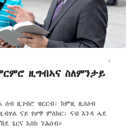
ምርምሮ ዚግብኣና ስለምንታይ
እ ሰብ ዚገብሮ ዝርርብ፡ ከምዚ ዚስዕብ
ብሃል ናይ የሆዋ ምስክር፡ ናብ እንዳ ሓደ
ኸደ ጌርና እስከ ንሕሰብ።