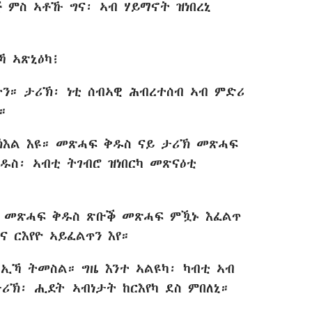
 ምስ ኣቶኹ ግና፡ ኣብ ሃይማኖት ዝነበረኒ
ኻ ኣጽኒዕካ፧
ን። ታሪኽ፡ ነቲ ሰብኣዊ ሕብረተሰብ ኣብ ምድሪ
።
እል እዩ። መጽሓፍ ቅዱስ ናይ ታሪኽ መጽሓፍ
ስ፡ ኣብቲ ትገብሮ ዝነበርካ መጽናዕቲ
። መጽሓፍ ቅዱስ ጽቡቕ መጽሓፍ ምዃኑ እፈልጥ
ና ርእየዮ ኣይፈልጥን እየ።
 ኢኻ ትመስል። ግዜ እንተ ኣልዩካ፡ ካብቲ ኣብ
ሪኽ፡ ሒደት ኣብነታት ከርእየካ ደስ ምበለኒ።