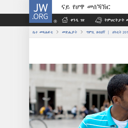
JW.ORG
ናይ የሆዋ መሰኻኽር
ቀንዲ ገጽ
ትምህርትታት 
ቤተ መጻሕፍቲ
መጽሔታት
ግምቢ ዘብዐኛ | ለካቲት 20