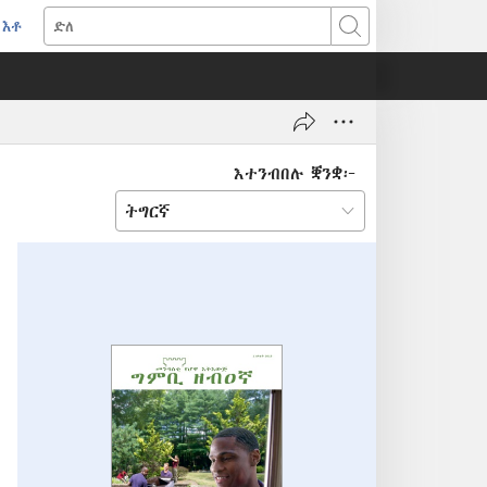
እቶ
(opens
ድለ
new
window)
እተንብበሉ ቛንቋ፦