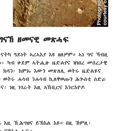
ግናኸ ዘመናዊ መጽሓፍ
ናትካ ዓይነት ኣረኣእያ እዩ ዘለዎም። ኣነ ግና ኻብዚ
ያቱ፡ ካብ ቀደም ኣትሒዙ ዜድልየና ዝነበረ መሰረታዊ
ቢ፡ ክዳን፡ ከምኡ እውን መጽለሊ ወትሩ ዜድልዩና
ት ወትሩ ሓሳብ ንሓሳብ ኪለዋወጡን ሕጕስቲ ስድራ
፡ ነዚ ነገራት እዚ ኣኽቢርና እንርእዮዶ
 እዚ ኺሕግዘና ይኽእል እዩ። በዚ ኸምዚ፡