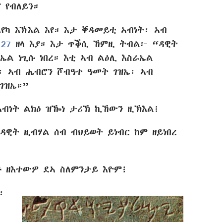
 የብለይን።
እየካ እኽእል እየ። እታ ቐዳመይቲ ኣብነት፡ ኣብ
 27
ዘላ እያ። እታ ጥቕሲ ኸምዚ ትብል፦ “ዳዊት
ኤል ነጊሱ ነበረ። እቲ ኣብ ልዕሊ እስራኤል
ዩ፡ ኣብ ሔብሮን ሾብዓተ ዓመት ገዝኤ፡ ኣብ
ገዝኤ።”
ኣብነት ልክዕ ዝዀነ ታሪኽ ኪኸውን ዚኽእል፧
 ዳዊት ዚብሃል ሰብ ብህይወት ይነብር ከም ዘይነበረ
 ዘእተውዎ ደኣ ስለምንታይ እዮም፧
፡