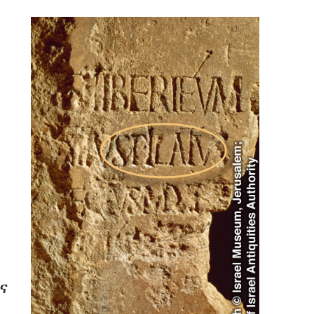
፡
ሩ
ና