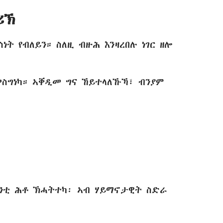
ሪኽ
ነት የብለይን። ስለዚ ብዙሕ እንዛረበሉ ነገር ዘሎ
አመስግነካ። ኣቐዲመ ግና ኸይተላለኹኻ፣ ብንያም
ሓንቲ ሕቶ ኽሓትተካ፡ ኣብ ሃይማኖታዊት ስድራ