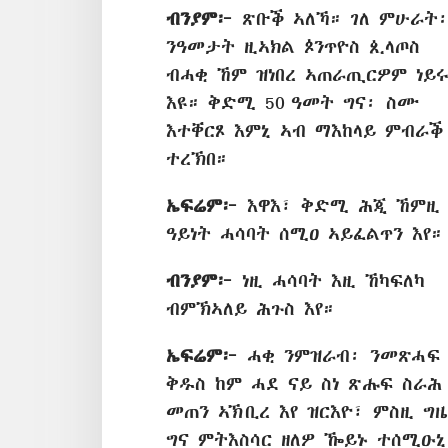
ብንያም፦
ጽቡቕ ኣለኻ። ገለ ምሁራት
ንዓመታት ዚኣክል ጶንጥዮስ ጲላጦስ
ብሓቂ ኸም ዝነበረ ኣጠራጢርዎም ነይ
እዩ። ቅድሚ 50 ዓመት ግና፡ ስሙ
እተቐርጾ እምኒ ኣብ ማእከላይ ምብራቕ
ተረኽበ።
ኤፍሬም፦
እዋእ፣ ቅድሚ ሕጂ ኸምዚ
ዓይነት ሓሳባት ሰሚዐ ኣይፈልጥን እየ።
ብንያም፦
ነዚ ሓሳባት እዚ ኸካፍለካ
ብምኽኣለይ ሕጉስ እየ።
ኤፍሬም፦
ሓቂ ንምዝራብ፡ ንመጽሓፍ
ቅዱስ ከም ሓደ ናይ ስነ ጽሑፍ ስራሕ
መጠን ኣኽቢረ እየ ዝርእዮ፣ ምስዚ ግዜ
ግና ምትእስሳር ዘለዎ ዀይኑ ተሰሚዑኒ