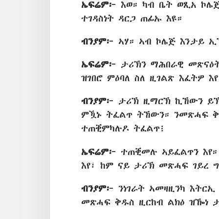
ኤፍሬም፦
እወ። ካብ ቤት ወጺአ ኮሌጅ
ተገዳስነት ዳርጋ ጠፊኡ እዩ።
ብንያም፦
ኣሃ። ኣብ ኮሌጅ እንታይ ኢ
ኤፍሬም፦
ታሪኽን ማሕበራዊ መጽናዕት
ዝገበሮ ምዕባለ ስለ ዚገልጽ እፈትዎ እየ
ብንያም፦
ታሪኽ ዚማርኽ ኪኸውን ይኽ
ምዃኑ ትፈልጥ ትኸውን። ንመጽሓፍ ቅዱ
ተጠቒምካሉዶ ትፈልጥ፧
ኤፍሬም፦
ተጠቒመሉ ኣይፈልጥን እየ
እየ፣ ከም ናይ ታሪኽ መጽሓፍ ገይረ ግ
ብንያም፦
ንነገራት ኣመዛዚንካ እትርኢ
መጽሓፍ ቅዱስ ዚርከብ ልክዕ ዝዀነ ታ