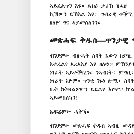
ኣይፈልጥን እዩ። ልክዕ ታሪኽ ዝሓዘ
ኪኸውን ይኽእል እዩ፡ ግብራዊ ጥቕሚ
ዘለዎ ግና ኣይመስለንን።
መጽሓፍ ቅዱስ—ጥንታዊ 
ብንያም፦
ብዙሓት ሰባት እውን ከምዚ 
እተፈልየ ኣረኣእያ እዩ ዘሎኒ። ምኽን
ነገራት ኣይተቐየረን። ንኣብነት፡ ምግ
ነገራት እዮም። ጥንቲ ዀነ ሎሚ፡ ሰባ
ቤት ክትህልዎምን ይደልዩ እዮም። ኵልና
ኣይመስለካን፧
ኤፍሬም፦
ሓቅኻ።
ብንያም፦
መጽሓፍ ቅዱስ ኣብዚ መዳይ