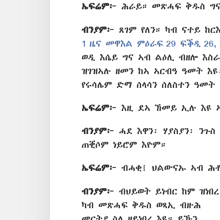
ኤፍሬም፦
ሕራይ። መጽሓፍ ቅዱስ ግና
ብንያም፦
ጸገም የለን። ካብ ናተይ ከር
1 ዜና መዋእል ምዕራፍ 29 ፍቕዲ 26,
ወዲ እሴይ ግና ኣብ ልዕሊ ብዘሎ እስራ
ዝገዝኣሉ ዘመን ከኣ ኣርብዓ ዓመት እ
የሩሳሌም ድማ ሰላሳን ሰለስተን ዓመት 
ኤፍሬም፦
እዚ ደኣ ኸመይ ኢሉ እዩ 
ብንያም፦
ሓደ እዋን፡ ሃያስያን፡ ንጉስ
ጠቒሶም ነይሮም እዮም።
ኤፍሬም፦
ብሓቂ፧ ህልውናኡ ኣብ ሕቶ
ብንያም፦
ብህይወት ይነብር ከም ዝነበረ
ካብ መጽሓፍ ቅዱስ ወጻኢ ብዙሕ
መርትዖ ስለ ዘይነበረ እዩ። ይኹን