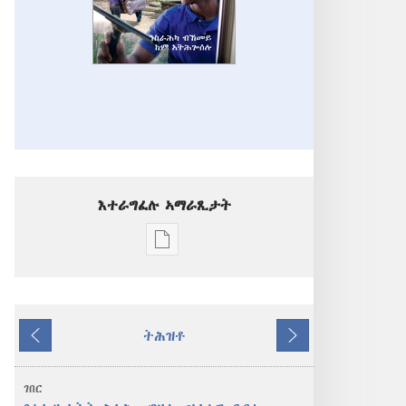
እተራግፈሉ ኣማራጺታት
ዲጂታዊ
ሕታማት
ንምርጋፍ
ዚኸውን
ትሕዝቶ
ኣማራጺታት
ዝሓለፈ
ዚቕጽል
ግምቢ
ዘብዐኛ
ገበር
ንስራሕካ