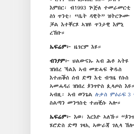
እምበር፡ ብ1993 ጕጅለ ተመራመርቲ
ስነ ጥንቲ፡ “ቤት ዳዊት” ዝትርጕሙ
ቓል እተቐርጾ ኣዝዩ ጥንታዊ እምኒ
ረኸቡ።
ኤፍሬም፦
ዜገርም እዩ።
ብንያም፦
ህልውናኡ ኣብ ሕቶ ኣትዩ
ዝነበረ ኻልእ ኣብ መጽሓፍ ቅዱስ
እተጠቕሰ ሰብ ድማ እቲ ብግዜ የሱስ
ኣመሓዳሪ ዝነበረ ጶንጥዮስ ጲላጦስ እዩ
ኣብዚ፡ ኣብ ወንጌል
ሉቃስ ምዕራፍ 3 
ስልጣን መንግስቲ ተጠቒሱ ኣሎ።
ኤፍሬም፦
እወ፡ እርእዮ ኣለኹ። “ጶን
ሄሮድስ ድማ ገዛኢ ኣውራጃ ገሊላ ኸሎ