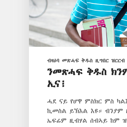
ብዛዕባ መጽሓፍ ቅዱስ ዚግበር ዝርርብ
ንመጽሓፍ ቅዱስ ክን
ኢና፧
ሓደ ናይ የሆዋ ምስክር ምስ ካል
ኪመስል ይኽእል እዩ። ብንያም ዚ
ኤፍሬም ዚብሃል ሰብኣይ ከም ዝ