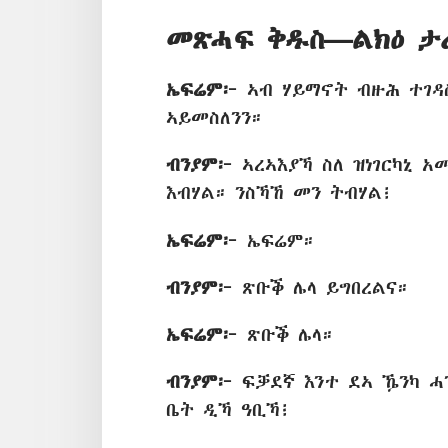
መጽሓፍ ቅዱስ—ልክዕ ታ
ኤፍሬም፦
ኣብ ሃይማኖት ብዙሕ ተገዳስ
ኣይመስለንን።
ብንያም፦
ኣረኣእያኻ ስለ ዝነገርካኒ 
እብሃል። ንስኻኸ መን ትብሃል፧
ኤፍሬም፦
ኤፍሬም።
ብንያም፦
ጽቡቕ ሌላ ይግበረልና።
ኤፍሬም፦
ጽቡቕ ሌላ።
ብንያም፦
ፍቓደኛ እንተ ደኣ ዄንካ 
ቤት ዲኻ ዓቢኻ፧