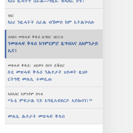
ጻዕሪ ዚሓትት ስራሕ
—
ግዜኡ ዝሓለፎ ድዩ፧
ብኸመይ
ከም
ገበር
እትሕጐሰሉ
ጻዕሪ ንዚሓትት ስራሕ ብኸመይ ከም እትሕጐሰሉ
ብዛዕባ መጽሓፍ ቅዱስ ዚግበር ዝርርብ
ንመጽሓፍ ቅዱስ ክንምርምሮ ዚግብኣና ስለምንታይ
ኢና፧
መጽሓፍ ቅዱስ፡ ህይወት ሰባት ይቕይር
በቲ መጽሓፍ ቅዱስ ንሕቶታት ህይወት ዚህቦ
ርትዓዊ መልሲ ተመሲጠ
ኣስኣሰር እምነቶም ስዓብ
“እቲ ምፍታሕ ናይ እግዚኣብሄርዶ ኣይኰነን፧”
መልሲ ሕቶታት መጽሓፍ ቅዱስ