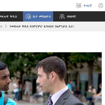
ትግርኛ
ቋንቋ
ምረጽ
መጽሓፍ ቅዱስ
ቤተ መጻሕፍቲ
ብዛዕባና
15
ንመጽሓፍ ቅዱስ ክንምርምሮ ዚግብኣና ስለምንታይ ኢና፧