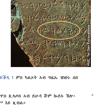
።
ፍቕዲ 1
ምስ ካልኦት ኣብ ግዜኡ ዝነበሩ ሰበ
ጥዮስ ጲላጦስ ኣብ
ይሁዳ ሹም ኰይኑ ኸሎ፡
” እዩ ዚብል።