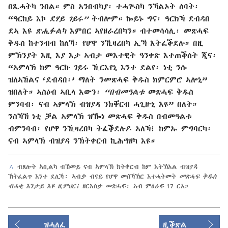
በጺሓትካ ንበል። ምስ ኣንበብካያ፡ ተሓጒስካ ንኻልኦት ሰባት፡
“ዓርከይ እኮ
ደሃይ ገይሩ”
ትብሎም። ኰይኑ ግና፡ ዓርክኻ ደብዳበ
ደኣ እዩ
ጽሒፉልካ
እምበር ኣየዘራረበካን። ብተመሳሳሊ፡ መጽሓፍ
ቅዱስ ከተንብብ ከለኻ፡ የሆዋ ንኺዛረበካ ኢኻ እትፈቕደሉ። በዚ
ምኽንያት እዚ እያ እታ ኣብታ መእተዊት ዓንቀጽ እተጠቕሰት ጂና፡
“ኣምላኽ ከም ዓርኩ ገይሩ ኺርእየኒ እንተ ደልየ፡ ነቲ ንሱ
ዝለኣኸልና ‘ደብዳበ፡’ ማለት ንመጽሓፍ ቅዱስ ክምርምሮ ኣሎኒ”
ዝበለት። ኣስዕብ ኣቢላ እውን፡
“በብመዓልቱ
መጽሓፍ ቅዱስ
ምንባብ፡ ናብ ኣምላኽ ብዝያዳ ንክቐርብ ሓጊዙኒ እዩ” በለት።
ንስኻኸ ነቲ ቓል ኣምላኽ ዝዀነ መጽሓፍ ቅዱስ በብመዓልቱ
ብምንባብ፡ የሆዋ ንኺዛረበካ ትፈቕደሉዶ ኣለኻ፧ ከምኡ ምግባርካ፡
ናብ ኣምላኽ ብዝያዳ ንኽትቀርብ ኪሕግዘካ እዩ።
^
ብጸሎት ኣቢልካ ብኸመይ ናብ ኣምላኽ ክትቀርብ ከም እትኽእል ብዝያዳ
ኽትፈልጥ እንተ ደሊኻ፡ ኣብታ ብናይ የሆዋ መሰኻኽር እተሓትመት
መጽሓፍ ቅዱስ
ብሓቂ እንታይ እዩ ዚምህር፧
ዘርእስታ መጽሓፍ፡ ኣብ ምዕራፍ 17 ርአ።
ዝሓለፈ
ዚቕጽል