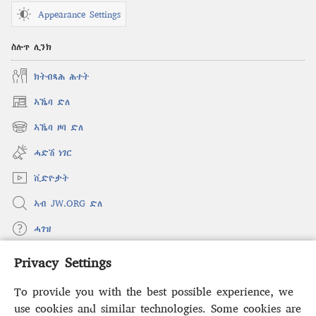
Appearance Settings
ስሉጥ ሊንክ
ክትብጻሕ ሕተት
ኣኼባ ድለ
(opens
new
ኣኼባ ዞባ ድለ
(opens
window)
new
ሓድሽ ነገር
window)
ቪድዮታት
ኣብ JW.ORG ድለ
ሓገዝ
Privacy Settings
ወፈያ
(opens
new
To provide you with the best possible experience, we
window)
ቤተ መጻሕፍቲ ኢንተርነት ግምቢ ዘብዐኛ
use cookies and similar technologies. Some cookies are
(opens