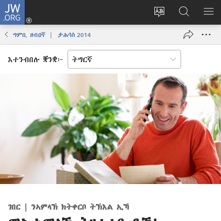
JW.ORG
እቶ
(opens
ቋንቋ
ኣብ
ዝር
new
ወብ
JW.ORG
ኣር
ግምቢ ዘብዐኛ | ታሕሳስ 2014
window)
ሳይት
ድለ
ቀይር
እተንብበሉ ቛንቋ፦
ገበር | ንኣምላኽ ክትቀርቦ ትኽእል ኢኻ