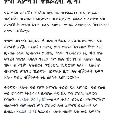
ምስ ኣምላኽ ትዘራረብ ዲኻ፧
ናይ ቀረባ ኣዕሩኽ፡ ብኣካል ወይ ከኣ ብተሌፎን፡ ብኢ-መይል፡
ብቪድዮ፡ ብደብዳበ ኣቢሎም፡ ብተደጋጋሚ ይዘራረቡ እዮም። ናብ
ኣምላኽ ክንቀርብ እንተ ደሊና እውን፡ ምስኡ ኣዘውቲርና ኽንዘራረብ
ኣሎና። ብኸመይ፧
ንየሆዋ ብጸሎት ኣቢልና ኽንዛረቦ ንኽእል ኢና። ኰይኑ ግና፡ ናብ
ኣምላኽ እነቕርቦ ጸሎት፡ ከምቲ ምስ መዛኑና እንገብሮ ቝም ነገር
ዘይብሉ ዕላል ኣይኰነን። ክንጽሊ ኸለና፡ ንፈጣሪናን ነቲ ኻብ ኵሉ
ፍጥረት ዝለዓለ ኣካልን ንዛረቦ ኸም ዘለና ኽንግንዘብ ኣሎና። እዚ
ኸኣ፡ ብዓሚቝ ኣኽብሮት ንኽንጽሊ ኺድርኸና ኣለዎ። ጸሎትና
ብኣምላኽ ምእንቲ ኺስማዕ፡ ከነማልኦ ዚግብኣና ብቕዓታት እውን
ኣሎ። ካብቲ ብቕዓታት ነቲ ሰለስተ እስከ ንርኣዮ።
ቀዳማይ፡ ጸሎት ናብ የሆዋ ኣምላኽ ጥራይ ደኣ እምበር፡ ናብ የሱስ
ወይ ናብቶም ‘ቅዱሳት’ ዚብሃሉ ወይ ከኣ ናብ ምስሊ ኪቐርብ
የብሉን። (
ዘጸኣት 20:4, 5
) መጽሓፍ ቅዱስ ብንጹር፡ “ልማኖኹም
ብጸሎትን ብምህለላን ምስ ምስጋና
ኣብ ኣምላኽ
ይፈለጥ” እዩ
ዚብል። (
ፊልጲ 4:6
) ካልኣይ፡ ጸሎት ብስም እቲ ወዲ ኣምላኽ