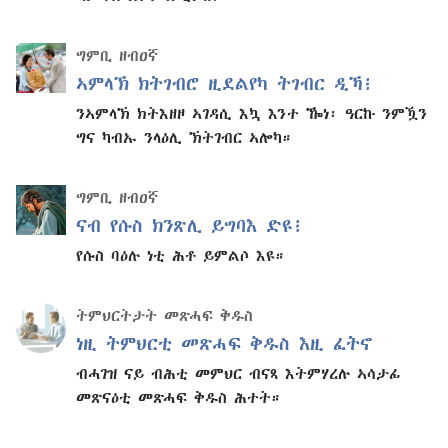
ግምቢ ዘብዐኛ
ኣምላኽ ክትገብሮ ዚደልየካ ትገብር ዲኻ፧
ንኣምላኽ ክትእዘዞ ኣገዳሲ እኳ እንተ ዀነ፡ ዓርኩ ንምዃን
ግና ካብኡ ንላዕሊ ኽትገብር ኣሎካ።
ግምቢ ዘብዐኛ
ናብ የሱስ ክንጽሊ ይግባእ ድዩ፧
የሱስ ባዕሉ ነቲ ሕቶ ይምልሶ እዩ።
ትምህርትታት መጽሓፍ ቅዱስ
ነዚ ትምህርቲ መጽሓፍ ቅዱስ እዚ ፈትኖ
ብሓገዝ ናይ ብሕቲ መምህር ብናጻ እትምሃረሉ ኣሳታፊ
መጽናዕቲ መጽሓፍ ቅዱስ ሕተት።