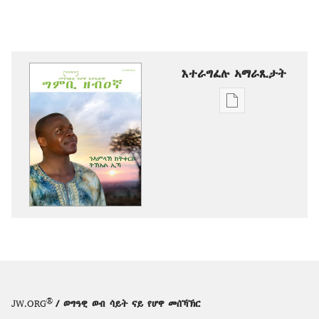
እተራግፈሉ ኣማራጺታት
ዲጂታዊ
ሕታማት
ንምርጋፍ
ዚኸውን
ኣማራጺታት
ግምቢ
ዘብዐኛ
ንኣምላኽ
ክትቀርቦ
ትኽእል
ኢኻ
®
JW.ORG
/ ወግዓዊ ወብ ሳይት ናይ የሆዋ መሰኻኽር