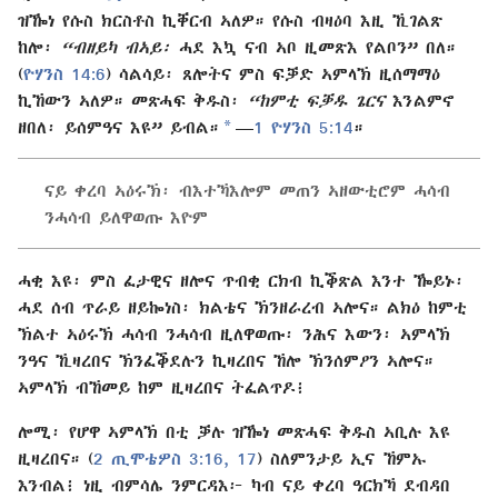
ዝዀነ የሱስ ክርስቶስ ኪቐርብ ኣለዎ። የሱስ ብዛዕባ እዚ ኺገልጽ
ከሎ፡
“ብዘይካ ብኣይ፡
ሓደ እኳ ናብ ኣቦ ዚመጽእ የልቦን” በለ።
(
ዮሃንስ 14:6
) ሳልሳይ፡ ጸሎትና ምስ ፍቓድ ኣምላኽ ዚሰማማዕ
ኪኸውን ኣለዎ። መጽሓፍ ቅዱስ፡
“ከምቲ ፍቓዱ ጌርና
እንልምኖ
*
ዘበለ፡ ይሰምዓና እዩ” ይብል።
—
1 ዮሃንስ 5:14
።
ናይ ቀረባ ኣዕሩኽ፡ ብእተኻእሎም መጠን ኣዘውቲሮም ሓሳብ
ንሓሳብ ይለዋወጡ እዮም
ሓቂ እዩ፡ ምስ ፈታዊና ዘሎና ጥብቂ ርክብ ኪቕጽል እንተ ዀይኑ፡
ሓደ ሰብ ጥራይ ዘይኰነስ፡ ክልቴና ኽንዘራረብ ኣሎና። ልክዕ ከምቲ
ኽልተ ኣዕሩኽ ሓሳብ ንሓሳብ ዚለዋወጡ፡ ንሕና እውን፡ ኣምላኽ
ንዓና ኺዛረበና ኽንፈቕደሉን ኪዛረበና ኸሎ ኽንሰምዖን ኣሎና።
ኣምላኽ ብኸመይ ከም ዚዛረበና ትፈልጥዶ፧
ሎሚ፡ የሆዋ ኣምላኽ በቲ ቓሉ ዝዀነ መጽሓፍ ቅዱስ ኣቢሉ እዩ
ዚዛረበና። (
2 ጢሞቴዎስ 3:16, 17
) ስለምንታይ ኢና ኸምኡ
እንብል፧ ነዚ ብምሳሌ ንምርዳእ፦ ካብ ናይ ቀረባ ዓርክኻ ደብዳበ