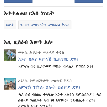
እተተሓሓዘ ርእሰ ነገራት
ጸሎት
ንባብን መጽናዕትን መጽሓፍ ቅዱስ
እዚ ዚስዕብ እውን ኣሎ
መልሲ ሕቶታት መጽሓፍ ቅዱስ
እንተ ጸልየ ኣምላኽ ኪሕግዘኒ ድዩ፧
ኣምላኽ በቲ ዜጋጥመና መከራ ብሓቂዶ ይግደስ እዩ፧
ኣገዳሲ ትምህርትታት መጽሓፍ ቅዱስ
ኣምላኽ ንዅሉ ጸሎት ይሰምዖ ድዩ፧
ሓደ ሰብ ብስስዐ ተላዒሉ እንተ ጸልዩስ ይምልሰሉዶ፧ ሓደ
ሰብኣይ ንሰበይቱ ኣብ ገዛ እናገፍዐ፡ ንጽብሒቱ በረኸት
ኣምላኽ እንተ ለሚኑኸ፧