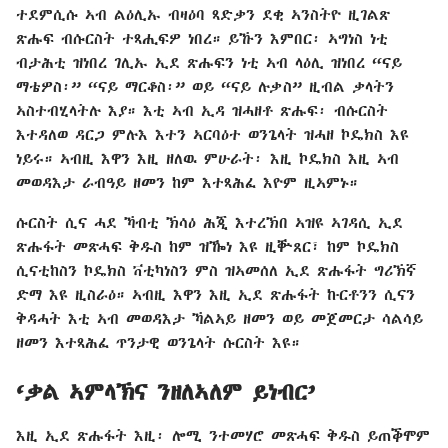
ተደምሲሱ ኣብ ልዕሊኡ ብዛዕባ ጻድቃን ደቂ ኣንስትዮ ዚገልጽ
ጽሑፍ ብሱርስት ተጻሒፍዎ ነበረ። ይኹን እምበር፡ ኣግነስ ነቲ
ብታሕቲ ዝነበረ ገሊኡ ኢደ ጽሑፍን ነቲ ኣብ ላዕሊ ዝነበረ “ናይ
ማቴዎስ፡” “ናይ ማርቆስ፡” ወይ “ናይ ሉቃስ” ዚብል ቃላትን
ኣስተብሂላትሉ እያ። እቲ ኣብ ኢዳ ዝሓዘቶ ጽሑፍ፡ ብሱርስት
እተዳለወ ዳርጋ ምሉእ እተን ኣርባዕተ ወንጌላት ዝሓዘ ኮዴክስ እዩ
ነይሩ። ኣብዚ እዋን እዚ ዘለዉ ምሁራት፡ እዚ ኮዴክስ እዚ ኣብ
መወዳእታ ራብዓይ ዘመን ከም እተጻሕፈ እዮም ዚኣምኑ።
ሱርስት ሲና ሓደ ኻብቲ ኽሳዕ ሕጂ እተረኽበ ኣዝዩ ኣገዳሲ ኢደ
ጽሑፋት መጽሓፍ ቅዱስ ከም ዝዀነ እዩ ዚቝጸር፣ ከም ኮዴክስ
ሲናቲከስን ኮዴክስ ቫቲካነስን ምስ ዝኣመሰለ ኢደ ጽሑፋት ግሪኽኛ
ድማ እዩ ዚስራዕ። ኣብዚ እዋን እዚ ኢደ ጽሑፋት ኩርቶንን ሲናን
ቅዳሓት እቲ ኣብ መወዳእታ ኻልኣይ ዘመን ወይ መጀመርታ ሳልሳይ
ዘመን እተጻሕፈ ጥንታዊ ወንጌላት ሱርስት እዩ።
‘ቃል ኣምላኽና ንዘለኣለም ይነብር’
እዚ ኢደ ጽሑፋት እዚ፡ ሎሚ ንተመሃሮ መጽሓፍ ቅዱስ ይጠቕሞም