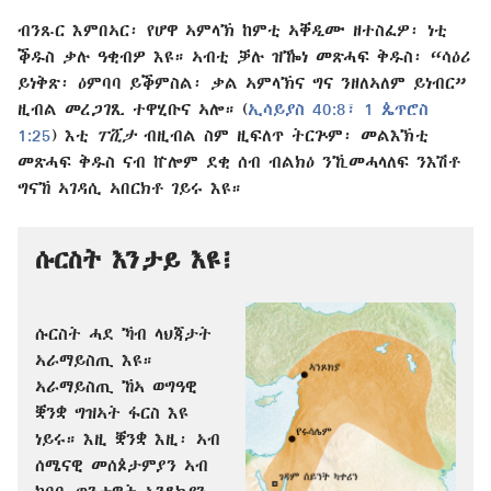
ብንጹር እምበኣር፡ የሆዋ ኣምላኽ ከምቲ ኣቐዲሙ ዘተስፈዎ፡ ነቲ
ቕዱስ ቃሉ ዓቂብዎ እዩ። ኣብቲ ቓሉ ዝዀነ መጽሓፍ ቅዱስ፡ “ሳዕሪ
ይነቅጽ፡ ዕምባባ ይቕምስል፡ ቃል ኣምላኽና ግና ንዘለኣለም ይነብር”
ዚብል መረጋገጺ ተዋሂቡና ኣሎ። (
ኢሳይያስ 40:8፣
1 ጴጥሮስ
1:25
) እቲ
ፐሺታ
ብዚብል ስም ዚፍለጥ ትርጕም፡ መልእኽቲ
መጽሓፍ ቅዱስ ናብ ኵሎም ደቂ ሰብ ብልክዕ ንኺመሓላለፍ ንእሽቶ
ግናኸ ኣገዳሲ ኣበርክቶ ገይሩ እዩ።
ሱርስት እንታይ እዩ፧
ሱርስት ሓደ ኻብ ላህጃታት
ኣራማይስጢ እዩ።
ኣራማይስጢ ኸኣ ወግዓዊ
ቛንቋ ግዝኣት ፋርስ እዩ
ነይሩ። እዚ ቛንቋ እዚ፡ ኣብ
ሰሜናዊ መሰጶታምያን ኣብ
ከባቢ ጥንታዊት ኣንጾክያን