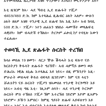
እተመሓላለፈ ዜረጋግጽ ኣዝዩ ጥንታውን ኣገዳስን መርትዖታት እዩ።
እቲ ዜገርም ከኣ፡ ሓደ ኻብቲ ኢደ ጽሑፋት
ፐሺታ
ብ459/460 ድ.ክ. ከም እተጻሕፈ ዚሕብር ዕለት ኣለዎ። ውሱን
ዕለት ዘለዎ ኣዝዩ ጥንታዊ ኢደ ጽሑፍ ከኣ እዚ እዩ። ኣብ ከባቢ
508 ድ.ክ.፡
ፐሺታ፡
ነተን ጠፊአን ዝነበራ ሓሙሽተ መጻሕፍቲ
ሓዊስካ፡ ከም ብሓድሽ ተኸለሰ።
ትርጕም ፊሎሲንያ
ተባሂሉ እውን
ተፈልጠ።
ተወሳኺ ኢደ ጽሑፋት ሱርስት ተረኽበ
ክሳዕ መበል 19 ዘመን፡ ዳርጋ ዅሉ ቕዳሓት እቲ ፍሉጥ ናይ
ክርስትያን ቅዱሳት ጽሑፋት ግሪኽኛ፡ ኣብ ሓምሻይ ዘመን ወይ
ድሕሪኡ ነዊሕ ጸኒሑ እተጻሕፈ እዩ ነይሩ። በዚ ምኽንያት እዚ፡
ምሁራት መጽሓፍ ቅዱስ ብፍላይ ዜገድሶም፡ ከም ናይ ላቲን
ቩልጌት
ን ናይ ሱርስት
ፐሺታ
ን ዝኣመሰለ ጥንታዊ ትርጕማት እዩ
ነይሩ። ኣብቲ ግዜ እቲ፡ ገሊኦም ሰባት፡ ሓደ ጥንታዊ ትርጕም
ሱርስት ምስ ተኸለስ
ፐሺታ
ኸም እተረኽበ ገይሮም እዮም ዚኣምኑ
ነይሮም። ይኹን እምበር፡ ከምዚ ዓይነት ጽሑፍ ኣይፍለጥን እዩ
ነይሩ። ኣሰር እቲ ብሱርስት እተዳለወ መጽሓፍ ቅዱስ ካብ ካልኣይ