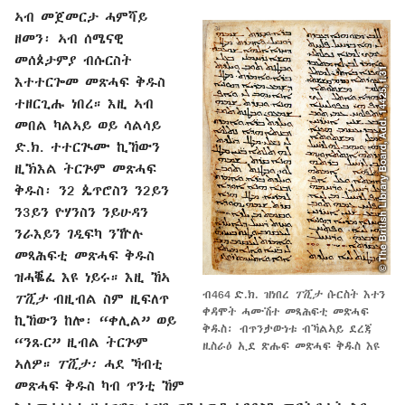
ኣብ መጀመርታ ሓምሻይ
ዘመን፡ ኣብ ሰሜናዊ
መሰጶታምያ ብሱርስት
እተተርጐመ መጽሓፍ ቅዱስ
ተዘርጊሑ ነበረ። እዚ ኣብ
መበል ካልኣይ ወይ ሳልሳይ
ድ.ክ. ተተርጒሙ ኪኸውን
ዚኽእል ትርጕም መጽሓፍ
ቅዱስ፡ ን2 ጴጥሮስን ን2ይን
ን3ይን ዮሃንስን ንይሁዳን
ንራእይን ገዲፍካ ንዅሉ
መጻሕፍቲ መጽሓፍ ቅዱስ
ዝሓቘፈ እዩ ነይሩ። እዚ ኸኣ
ብ464 ድ.ክ. ዝነበረ
ፐሺታ
ሱርስት እተን
ፐሺታ
ብዚብል ስም ዚፍለጥ
ቀዳሞት ሓሙሽተ መጻሕፍቲ መጽሓፍ
ኪኸውን ከሎ፡ “ቀሊል” ወይ
ቅዱስ፡ ብጥንታውነቱ ብኻልኣይ ደረጃ
“ንጹር” ዚብል ትርጕም
ዚስራዕ ኢደ ጽሑፍ መጽሓፍ ቅዱስ እዩ
ኣለዎ።
ፐሺታ፡
ሓደ ኻብቲ
መጽሓፍ ቅዱስ ካብ ጥንቲ ኸም