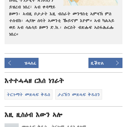
ይዝረብ ነበረ፣ ኣብ ቀዳማይ
ዘመን፡ ኣብዚ ቦታታት እዚ ብስራት መንግስቲ ኣምላኽ ምስ
ተሰብከ፡ ሓያሎ ሰባት ኣመንቲ ዀይኖም እዮም። ኣብ ካልኣይ
ወይ ኣብ ሳልሳይ ዘመን ድ.ክ.፡ ሱርስት ብጽሑፍ ኣስፋሕፊሑ
ነበረ።
ዝሓለፈ
ዚቕጽል
እተተሓሓዘ ርእሰ ነገራት
ትርጉማት መጽሓፍ ቅዱስ
ታሪኽን መጽሓፍ ቅዱስን
እዚ ዚስዕብ እውን ኣሎ
መጽሓፍ ቅዱስ—ትርጉም ሓዳስ ዓለም