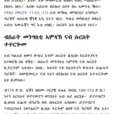
ኣብ ኣንጾክያ፡ እቶም ደቀ መዛሙርቲ ብዛዕባ የሱስ “ብስራት”
የበስሩ ነበሩ፣ ሓያሎ ኣይሁድ ዘይኰኑ ሰባት ከኣ ኣመንቲ ዀኑ።
(
ግብሪ ሃዋርያት 11:20, 21
) ኣብ ውሽጢ መካበብያ ኣንጾክያ፡
ግሪኽኛ ሓባራዊ ቛንቋ እኳ እንተ ነበረ፡ ካብቲ መካበብያ ወጻእን
ኣብቲ ኣውራጃን ግና እቲ ህዝቢ፡ ሱርስት እዩ ዚዛረብ ነይሩ።
ብስራት መንግስቲ ኣምላኽ ናብ ሱርስት
ተተርጐመ
ኣብ ካልኣይ ዘመን ቍጽሪ እቶም ሱርስት ዚዛረቡ ክርስትያናት
እናወሰኸ ስለ ዝኸደ፡ ብስራት መንግስቲ ኣምላኽ ናብ ሱርስት
ኪትርጐም ኣድለየ። ስለዚ፡ ክፋላት ናይ ክርስትያን ቅዱሳት ጽሑፋት
ግሪኽኛ፡ ብመጀመርታ ናብ ላቲን ዘይኰነስ ናብ ሱርስት እተተርጐመ
እዩ ዚመስል።
ብ170 ድ.ክ. ቴሽን ዝስሙ ሶርያዊ ጸሓፊ (ከባቢ 120-173 ድ.ክ.)
ነተን ኣርባዕተ ቀኖናውያን ወንጌላት ኣብ ሓደ ጠርኒፉ፡
ድያተሳሮን
ዚብሃል ጽሑፍ ብግሪኽ ወይ ብሱርስት ኣዳለወ።
ድያተሳሮን
“ብኣርባዕተ [ወንጌል]” ዚብል ትርጕም ዘለዋ ናይ ግሪኽኛ ቓል እያ።