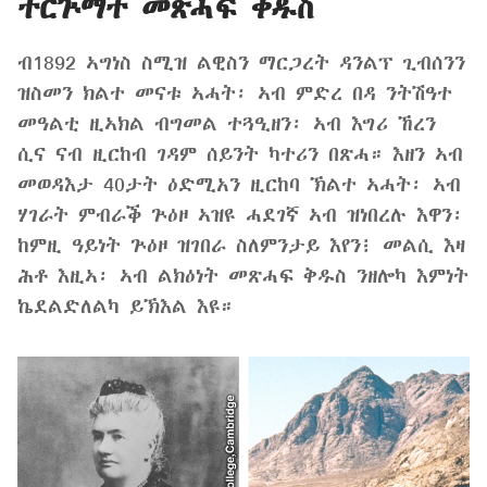
ትርጕማት መጽሓፍ ቅዱስ
ብ1892 ኣግነስ ስሚዝ ልዊስን ማርጋረት ዳንልፕ ጊብሰንን
ዝስመን ክልተ መናቱ ኣሓት፡ ኣብ ምድረ በዳ ንትሽዓተ
መዓልቲ ዚኣክል ብግመል ተጓዒዘን፡ ኣብ እግሪ ኸረን
ሲና ናብ ዚርከብ ገዳም ሰይንት ካተሪን በጽሓ። እዘን ኣብ
መወዳእታ 40ታት ዕድሚአን ዚርከባ ኽልተ ኣሓት፡ ኣብ
ሃገራት ምብራቕ ጕዕዞ ኣዝዩ ሓደገኛ ኣብ ዝነበረሉ እዋን፡
ከምዚ ዓይነት ጕዕዞ ዝገበራ ስለምንታይ እየን፧ መልሲ እዛ
ሕቶ እዚኣ፡ ኣብ ልክዕነት መጽሓፍ ቅዱስ ንዘሎካ እምነት
ኬደልድለልካ ይኽእል እዩ።