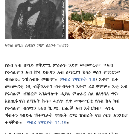
ኣግነስ ስሚዝ ልዊስን ገዳም ሰይንት ካተሪንን
የሱስ ናብ ሰማይ ቀቅድሚ ምዕራጉ ንደቀ መዛሙርቱ፡ “ኣብ
የሩሳሌምን ኣብ ኵላ ይሁዳን ኣብ ሰማርያን ክሳዕ ወሰን ምድርን”
ብዛዕባኡ ንኺሰብኩ መዘዞም። (
ግብሪ ሃዋርያት 1:8
) እቶም ደቀ
መዛሙርቲ ነዚ ብቕንኣትን ብትብዓትን እዮም ፈጺሞምዎ። እቲ ኣብ
የሩሳሌም ዝገበርዎ ኣገልግሎት ሓያል ምጽራር ስለ ዘለዓዓለ ግና፡
እስጢፋኖስ ሰማእት ኰነ። ሓያሎ ደቀ መዛሙርቲ የሱስ ከኣ ካብ
የሩሳሌም ብሰሜን 550 ኪ.ሜ. ርሒቓ ኣብ እትርከብ፡ ሓንቲ
ኻብተን ዓበይቲ ኸተማታት ግዝኣት ሮሜ ዝነበረት ናይ ሶርያ ኣንጾክያ
ተዓቝቡ።—
ግብሪ ሃዋርያት 11:19
።