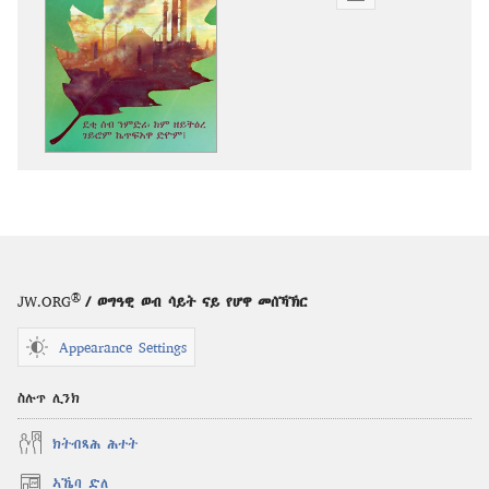
ዲጂታዊ
ሕታማት
ንምርጋፍ
ዚኸውን
ኣማራጺታት
ግምቢ
ዘብዐኛ
ደቂ
ሰብ
ንምድሪ፡
ከም
ዘይትዕረ
®
JW.ORG
/ ወግዓዊ ወብ ሳይት ናይ የሆዋ መሰኻኽር
ገይሮም
ኬጥፍእዋ
Appearance Settings
ድዮም፧
ስሉጥ ሊንክ
ክትብጻሕ ሕተት
ኣኼባ ድለ