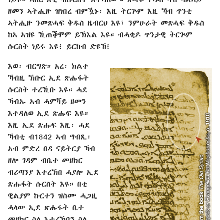
ዘመን ኣትሒዙ ዝነበረ ብምዃኑ፡ እዚ ትርጕም እዚ ኻብ ጥንቲ
ኣትሒዙ ንመጽሓፍ ቅዱስ ዜብርህ እዩ፣ ንምሁራት መጽሓፍ ቅዱስ
ከኣ ኣዝዩ ኺጠቕሞም ይኽእል እዩ። ብሓቂዶ ጥንታዊ ትርጕም
ሱርስት ነይሩ እዩ፧ ይርከብ ድዩኸ፧
እወ፡ ብርግጽ። አረ፡ ክልተ
ኻብዚ ኽቡር ኢደ ጽሑፋት
ሱርስት ተረኺቡ እዩ። ሓደ
ኻብኡ ኣብ ሓምሻይ ዘመን
እተዳለወ ኢደ ጽሑፍ እዩ።
እዚ ኢደ ጽሑፍ እዚ፡ ሓደ
ኻብቲ ብ1842 ኣብ ግብጺ፡
ኣብ ምድረ በዳ ናይትርያ ኻብ
ዘሎ ገዳም ብቤተ መዘክር
ብሪጣንያ እተረኽበ ሓያሎ ኢደ
ጽሑፋት ሱርስት እዩ። በቲ
ዊልያም ኩርተን ዝስሙ ሓጋዚ
ሓላው ኢደ ጽሑፋት ቤተ
መዘክር ስለ እተረኽበን ስለ