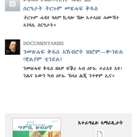
ስርዓታት ትርጉም መጽሓፍ ቅዱስ
ትርጉም ሓዳስ ዓለም
ኪዳሎ ኸሎ እተሳዕበ ሓሙሽተ
ኣገዳሲ ስርዓታት።
DOCUMENTARIES
ንመጽሓፍ ቅዱስ ኣኽብሮት ነበሮም—ቍንጽል
(ዊልያም ቲንደል)
ንመጽሓፍ ቅዱስ ዘለዎ ፍቕሪ ኣብ ዕዮኡ ተራእዩ እዩ፣
ንሕና እውን ካብ ዕዮኡ ኽሳዕ ሕጂ ንጥቀም ኢና።
እተራግፈሉ ኣማራጺታት