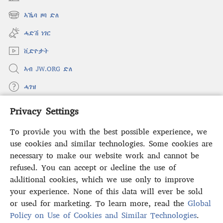
(opens
new
ኣኼባ ዞባ ድለ
(opens
window)
new
ሓድሽ ነገር
window)
ቪድዮታት
ኣብ JW.ORG ድለ
ሓገዝ
Privacy Settings
ወፈያ
(opens
new
To provide you with the best possible experience, we
window)
ቤተ መጻሕፍቲ ኢንተርነት ግምቢ ዘብዐኛ
use cookies and similar technologies. Some cookies are
(opens
new
necessary to make our website work and cannot be
®
JW Hub
window)
(opens
refused. You can accept or decline the use of
new
additional cookies, which we use only to improve
ኣፕሊኬሽን
JW Library
window)
your experience. None of this data will ever be sold
or used for marketing. To learn more, read the
Global
Policy on Use of Cookies and Similar Technologies
.