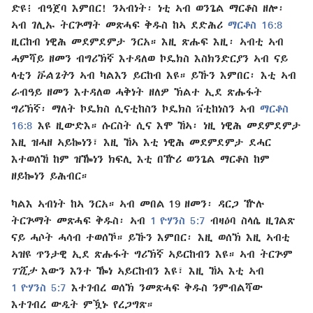
ድዩ፧ ብዓጀባ እምበር! ንኣብነት፡ ነቲ ኣብ ወንጌል ማርቆስ ዘሎ፡
ኣብ ገሊኡ ትርጕማት መጽሓፍ ቅዱስ ከኣ ደድሕሪ
ማርቆስ 16:8
ዚርከብ ነዊሕ መደምደምታ ንርአ። እዚ ጽሑፍ እዚ፡ ኣብቲ ኣብ
ሓምሻይ ዘመን ብግሪኽኛ እተዳለወ ኮዴክስ እስክንድርያን ኣብ ናይ
ላቲን
ቩልጌት
ን ኣብ ካልእን ይርከብ እዩ። ይኹን እምበር፡ እቲ ኣብ
ራብዓይ ዘመን እተዳለወ ሓቅነት ዘለዎ ኽልተ ኢደ ጽሑፋት
ግሪኽኛ፡ ማለት ኮዴክስ ሲናቲከስን ኮዴክስ ቫቲከነስን ኣብ
ማርቆስ
16:8
እዩ ዚውድእ። ሱርስት ሲና እሞ ኸኣ፡ ነዚ ነዊሕ መደምደምታ
እዚ ዝሓዘ ኣይኰነን፣ እዚ ኸኣ እቲ ነዊሕ መደምደምታ ደሓር
እተወሰኸ ከም ዝዀነን ክፍሊ እቲ በዅሪ ወንጌል ማርቆስ ከም
ዘይኰነን ይሕብር።
ካልእ ኣብነት ከኣ ንርአ። ኣብ መበል 19 ዘመን፡ ዳርጋ ዅሉ
ትርጕማት መጽሓፍ ቅዱስ፡ ኣብ
1 ዮሃንስ 5:7
ብዛዕባ ስላሴ ዚገልጽ
ናይ ሓሶት ሓሳብ ተወሰኾ። ይኹን እምበር፡ እዚ ወሰኽ እዚ ኣብቲ
ኣዝዩ ጥንታዊ ኢደ ጽሑፋት ግሪኽኛ ኣይርከብን እዩ። ኣብ ትርጕም
ፐሺታ
እውን እንተ ዀነ ኣይርከብን እዩ፣ እዚ ኸኣ እቲ ኣብ
1 ዮሃንስ 5:7
እተገብረ ወሰኽ ንመጽሓፍ ቅዱስ ንምብልሻው
እተገብረ ውዲት ምዃኑ የረጋግጽ።