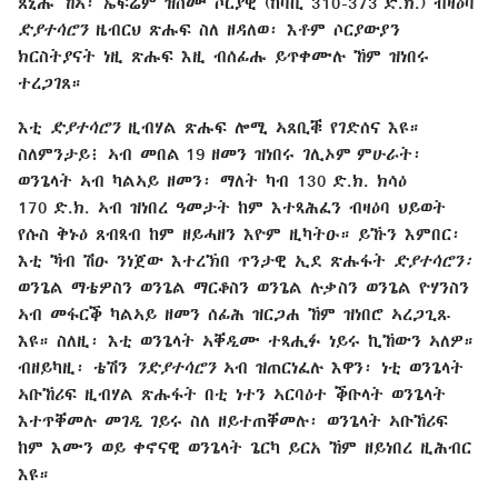
ጸኒሑ ኸኣ፡ ኤፍሬም ዝስሙ ሶርያዊ (ከባቢ 310-373 ድ.ክ.) ብዛዕባ
ድያተሳሮን
ዜብርህ ጽሑፍ ስለ ዘዳለወ፡ እቶም ሶርያውያን
ክርስትያናት ነዚ ጽሑፍ እዚ ብሰፊሑ ይጥቀሙሉ ኸም ዝነበሩ
ተረጋገጸ።
እቲ
ድያተሳሮን
ዚብሃል ጽሑፍ ሎሚ ኣጸቢቑ የገድሰና እዩ።
ስለምንታይ፧ ኣብ መበል 19 ዘመን ዝነበሩ ገሊኦም ምሁራት፡
ወንጌላት ኣብ ካልኣይ ዘመን፡ ማለት ካብ 130 ድ.ክ. ክሳዕ
170 ድ.ክ. ኣብ ዝነበረ ዓመታት ከም እተጻሕፈን ብዛዕባ ህይወት
የሱስ ቅኑዕ ጸብጻብ ከም ዘይሓዘን እዮም ዚካትዑ። ይኹን እምበር፡
እቲ ኻብ ሽዑ ንነጀው እተረኽበ ጥንታዊ ኢደ ጽሑፋት
ድያተሳሮን፡
ወንጌል ማቴዎስን ወንጌል ማርቆስን ወንጌል ሉቃስን ወንጌል ዮሃንስን
ኣብ መፋርቕ ካልኣይ ዘመን ሰፊሕ ዝርጋሐ ኸም ዝነበሮ ኣረጋጊጹ
እዩ። ስለዚ፡ እቲ ወንጌላት ኣቐዲሙ ተጻሒፉ ነይሩ ኪኸውን ኣለዎ።
ብዘይካዚ፡ ቴሽን
ንድያተሳሮን
ኣብ ዝጠርነፈሉ እዋን፡ ነቲ ወንጌላት
ኣቡኸሪፍ ዚብሃል ጽሑፋት በቲ ነተን ኣርባዕተ ቕቡላት ወንጌላት
እተጥቐመሉ መገዲ ገይሩ ስለ ዘይተጠቐመሉ፡ ወንጌላት ኣቡኸሪፍ
ከም እሙን ወይ ቀኖናዊ ወንጌላት ጌርካ ይርአ ኸም ዘይነበረ ዚሕብር
እዩ።