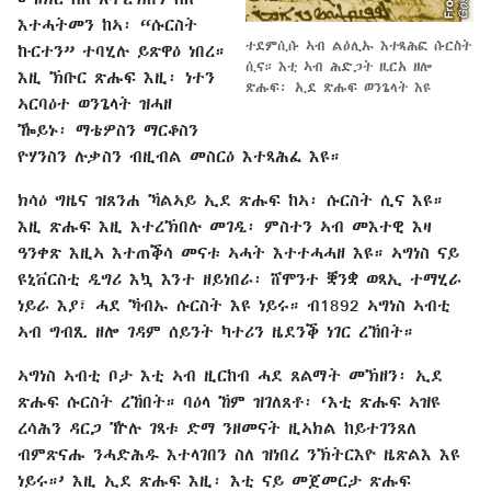
እተሓትመን ከኣ፡ “ሱርስት
ተደምሲሱ ኣብ ልዕሊኡ እተጻሕፎ ሱርስት
ኩርተን” ተባሂሉ ይጽዋዕ ነበረ።
ሲና። እቲ ኣብ ሕድጋት ዚርአ ዘሎ
እዚ ኽቡር ጽሑፍ እዚ፡ ነተን
ጽሑፍ፡ ኢደ ጽሑፍ ወንጌላት እዩ
ኣርባዕተ ወንጌላት ዝሓዘ
ዀይኑ፡ ማቴዎስን ማርቆስን
ዮሃንስን ሉቃስን ብዚብል መስርዕ እተጻሕፈ እዩ።
ክሳዕ ግዜና ዝጸንሐ ኻልኣይ ኢደ ጽሑፍ ከኣ፡ ሱርስት ሲና እዩ።
እዚ ጽሑፍ እዚ እተረኽበሉ መገዲ፡ ምስተን ኣብ መእተዊ እዛ
ዓንቀጽ እዚኣ እተጠቕሳ መናቱ ኣሓት እተተሓሓዘ እዩ። ኣግነስ ናይ
ዩኒቨርስቲ ዲግሪ እኳ እንተ ዘይነበራ፡ ሸሞንተ ቛንቋ ወጻኢ ተማሂራ
ነይራ እያ፣ ሓደ ኻብኡ ሱርስት እዩ ነይሩ። ብ1892 ኣግነስ ኣብቲ
ኣብ ግብጺ ዘሎ ገዳም ሰይንት ካተሪን ዜደንቕ ነገር ረኸበት።
ኣግነስ ኣብቲ ቦታ እቲ ኣብ ዚርከብ ሓደ ጸልማት መኽዘን፡
ኢደ
ጽሑፍ ሱርስት ረኸበት። ባዕላ ኸም ዝገለጸቶ፡ ‘እቲ ጽሑፍ ኣዝዩ
ረሳሕን ዳርጋ ዅሉ ገጻቱ ድማ ንዘመናት ዚኣክል ከይተገንጸለ
ብምጽናሑ ንሓድሕዱ እተላገበን ስለ ዝነበረ ንኽትርእዮ ዜጽልእ እዩ
ነይሩ።’ እዚ ኢደ ጽሑፍ እዚ፡ እቲ ናይ መጀመርታ ጽሑፍ