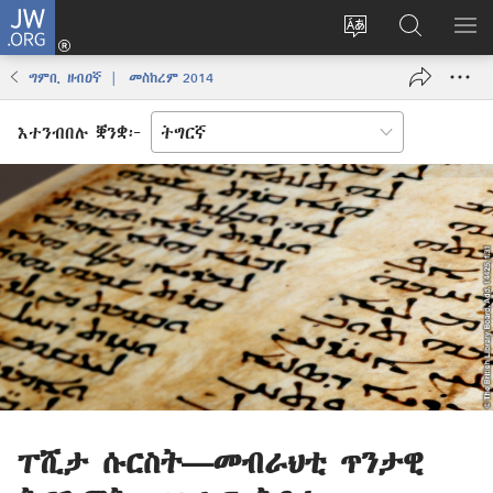
JW.ORG
እቶ
(opens
ቋንቋ
ኣብ
ዝር
new
ወብ
JW.ORG
ኣር
ግምቢ ዘብዐኛ | መስከረም 2014
window)
ሳይት
ድለ
ቀይር
እተንብበሉ ቛንቋ፦
ፐሺታ ሱርስት—መብራህቲ ጥንታዊ