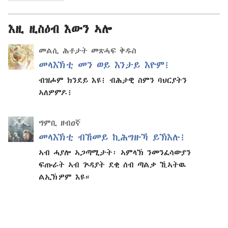
እዚ ዚስዕብ እውን ኣሎ
መልሲ ሕቶታት መጽሓፍ ቅዱስ
መላእኽቲ መን ወይ እንታይ እዮም፧
ብዝሖም ክንደይ እዩ፧ ብሕታዊ ስምን ባህርያትን
ኣለዎምዶ፧
ግምቢ ዘብዐኛ
መላእኽቲ ብኸመይ ኪሕግዙኻ ይኽእሉ፧
ኣብ ሓያሎ ኣጋጣሚታት፡ ኣምላኽ ንመንፈሳውያን
ፍጡራት ኣብ ጕዳያት ደቂ ሰብ ጣልቃ ኺኣትዉ
ልኢኽዎም እዩ።