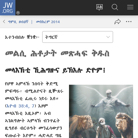
JW.ORG
እቶ
(opens
ቋንቋ
ኣብ
ዝር
new
ወብ
JW.ORG
ኣር
ግምቢ ዘብዐኛ | መስከረም 2014
window)
ሳይት
ድለ
ቀይር
እተንብበሉ ቛንቋ፦
መልሲ ሕቶታት መጽሓፍ ቅዱስ
መላእኽቲ ኺሕግዙና ይኽእሉ ድዮም፧
የሆዋ ኣምላኽ ንሰባት ቅድሚ
ምፍጣሩ፡ ብሚልዮናት ዚቝጸሩ
መላእኽቲ ፈጢሩ ነይሩ እዩ።
(
እዮብ 38:4,
7
) እዞም
መላእኽቲ እዚኦም፡ ኣብ
ኣገልግሎት ኣምላኽ ብንጥፈት
ዚዓይዩ ብርቱዓት መንፈሳውያን
ፍጡራት እዮም። ሓድሓደ ግዜ