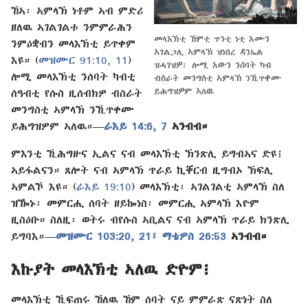
ኸኣ፡ ኣምላኽ ነቶም ኣብ ምድሪ
ዘለዉ ኣገልገልቱ ንምምራሕን
መላእኽቲ ኸምቲ ጥንቲ ነቲ እሙን
ንምዕቋብን መላእኽቲ ይጥቀም
ኣገልጋሊ ኣምላኽ ዝነበረ ዳንኤል
እዩ። (
መዝሙር 91:10, 11
)
ዝሓገዝዎ፡ ሎሚ እውን ንሰባት ካብ
ሎሚ መላእኽቲ ንሰባት ካብቲ
ብስራት መንግስቲ ኣምላኽ ንኺጥቀሙ
ይሕግዝዎም ኣለዉ
ሰዓብቲ የሱስ ዚሰብክዎ ብስራት
መንግስቲ ኣምላኽ ንኺጥቀሙ
ይሕግዝዎም ኣለዉ።—
ራእይ 14:6, 7
ኣንብብ።
ምእንቲ ኺሕግዙና ኢልና ናብ መላእኽቲ ኽንጽሊ ይግብኣና ድዩ፧
ኣይፋልናን። ጸሎት ናብ ኣምላኽ ጥራይ ኪቐርብ ዚግብኦ ኽፍሊ
ኣምልኾ እዩ። (
ራእይ 19:10
) መላእኽቲ፡ ኣገልገልቲ ኣምላኽ ስለ
ዝዀኑ፡ መምርሒ ሰባት ዘይኰነስ፡ መምርሒ ኣምላኽ እዮም
ዚስዕቡ። ስለዚ፡ ወትሩ ብየሱስ ኣቢልና ናብ ኣምላኽ ጥራይ ክንጽሊ
ይግባእ።—
መዝሙር 103:20, 21፣
ማቴዎስ 26:53
ኣንብብ።
እኩያት መላእኽቲ ኣለዉ ድዮም፧
መላእኽቲ ኺፍጠሩ ኸለዉ ኸም ሰባት ናይ ምምራጽ ናጽነት ስለ