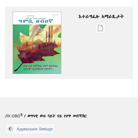
እተራግፈሉ ኣማራጺታት
ዲጂታዊ
ሕታማት
ንምርጋፍ
ዚኸውን
ኣማራጺታት
ግምቢ
ዘብዐኛ
ደቂ
ሰብ
ንምድሪ፡
ከም
ዘይትዕረ
®
JW.ORG
/ ወግዓዊ ወብ ሳይት ናይ የሆዋ መሰኻኽር
ገይሮም
ኬጥፍእዋ
Appearance Settings
ድዮም፧