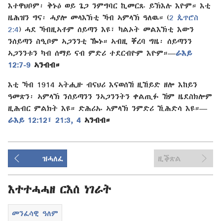
እተዋህቦም፡ ቅኑዕ ወይ ጌጋ ንምግባር ኪመርጹ ይኽእሉ እዮም። እቲ
ዜሕዝን ግና፡ ሓያሎ መላእኽቲ ኻብ ኣምላኽ ዓለዉ። (
2 ጴጥሮስ
2:4
) ሓደ ኻብዚኣቶም ሰይጣን እዩ፣ ካልኦት መልእኽቲ እውን
ንሰይጣን ስዒቦም ኣጋንንቲ ዀኑ። ኣብዚ ቐረባ ግዜ፡ ሰይጣንን
ኣጋንንቱን ካብ ሰማይ ናብ ምድሪ ተደርብዮም እዮም።—
ራእይ
12:7-9
ኣንብብ።
እቲ ኻብ 1914 ኣትሒዙ ብናህሪ እናወሰኸ ዚኸይድ ዘሎ እከይን
ዓመጽን፡ ኣምላኽ ንሰይጣንን ንኣጋንንትን ቀልጢፉ ኸም ዜደስክሎም
ዚሕብር ምልክት እዩ። ድሕሪኡ ኣምላኽ ንምድሪ ኺሕድሳ እዩ።—
ራእይ 12:12፣
21:3, 4
ኣንብብ።
ዝሓለፈ
ዚቕጽል
እተተሓሓዘ ርእሰ ነገራት
መንፈሳዊ ዓለም