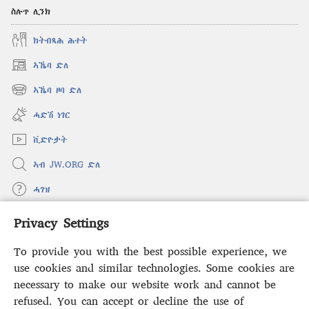
ስሉጥ ሊንክ
ክትብጻሕ ሕተት
ኣኼባ ድለ
(opens
new
ኣኼባ ዞባ ድለ
(opens
window)
new
ሓድሽ ነገር
window)
ቪድዮታት
ኣብ JW.ORG ድለ
ሓገዝ
Privacy Settings
ወፈያ
(opens
new
To provide you with the best possible experience, we
window)
ቤተ መጻሕፍቲ ኢንተርነት ግምቢ ዘብዐኛ
use cookies and similar technologies. Some cookies are
(opens
new
necessary to make our website work and cannot be
®
JW Hub
window)
(opens
refused. You can accept or decline the use of