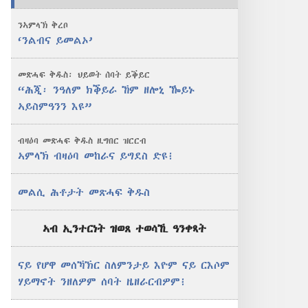
ንኣምላኽ ቅረቦ
‘ንልብና ይመልኦ’
መጽሓፍ ቅዱስ፡ ህይወት ሰባት ይቕይር
“ሕጂ፡ ንዓለም ክቕይራ ኸም ዘሎኒ ዀይኑ
ኣይስምዓንን እዩ”
ብዛዕባ መጽሓፍ ቅዱስ ዚግበር ዝርርብ
ኣምላኽ ብዛዕባ መከራና ይግደስ ድዩ፧
መልሲ ሕቶታት መጽሓፍ ቅዱስ
ኣብ ኢንተርነት ዝወጸ ተወሳኺ ዓንቀጻት
ናይ የሆዋ መሰኻኽር ስለምንታይ እዮም ናይ ርእሶም
ሃይማኖት ንዘለዎም ሰባት ዜዘራርብዎም፧