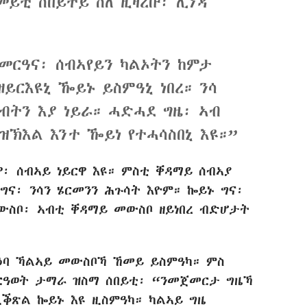
መይቲ ሰበይተይ ስለ ዚዛረቡ፡ ሊንዳ
ተመርዓና፡ ሰብኣየይን ካልኦትን ከምታ
ይርእዩኒ ዀይኑ ይስምዓኒ ነበረ። ንሳ
ብትን እያ ነይራ። ሓድሓደ ግዜ፡ ኣብ
ዝኽእል እንተ ዀይነ የተሓሳስበኒ እዩ።”
፡ ሰብኣይ ነይርዋ እዩ። ምስቲ ቐዳማይ ሰብኣያ
ግና፡ ንሳን ሄርመንን ሕጉሳት እዮም። ኰይኑ ግና፡
ውስቦ፡ ኣብቲ ቐዳማይ መውስቦ ዘይነበረ ብድሆታት
ዛዕባ ኻልኣይ መውስቦኻ ኸመይ ይስምዓካ። ምስ
ርዓወት ታማራ ዝስማ ሰበይቲ፡ “ንመጀመርታ ግዜኻ
ዚቕጽል ኰይኑ እዩ ዚስምዓካ። ካልኣይ ግዜ