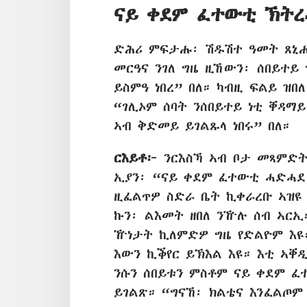
ናይ ቀደም ፈተውቲ ኽትረ
ድሕሪ ምፍታሑ፡ ሽዱሽተ ዓመት ጸኒሑ
መርዓና ንገለ ግዜ ዚኸውን፡ ሰበይተይ
ይስምዓ ነበረ” በለ። ካብዚ ፍልይ ዝ
“ገሊኦም ሰባት ንሰበይተይ ነቲ ቐዳማ
ኣብ ቅድመይ ይገልጹላ ነበሩ” በለ።
ርእይቶ፦
ንርእስኻ ኣብ ቦታ መጻምድ
ኢያን፡ “ናይ ቀደም ፈተውቲ ሓድሓደ
ዚፈልጥዎ ስድራ ቤት ኪቀራረቡ ኣዝዩ 
ኩን፡ ልእመት ዘበለ ንዅሉ ሰብ ኣርኢ።
ዅነታት ኪለምድዎ ግዜ የድልዮም እዩ።
እውን ኪቕየር ይኽእል እዩ። እቲ ኣ
ንሱን ሰበይቱን ምስቶም ናይ ቀደም 
ይገልጽ። “ግናኸ፡ ክልቴና እንፈልጦም