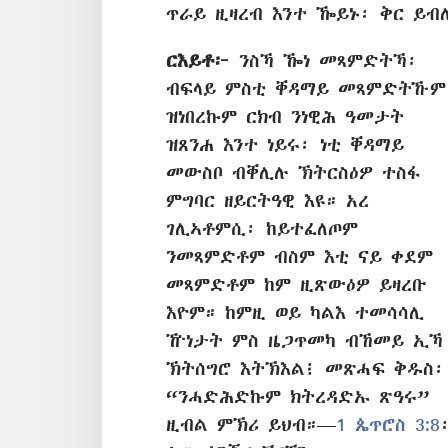
ጥራይ ዚዛረብ እንተ ዀይኑ፡ ቅር ይብ
ርእይቶ፦
ንስኻ ዀነ መጻምድትኻ፡
ብፍላይ ምስቲ ቐዳማይ መጻምድትኹም
ዝነበረኩም ርክብ ንነዊሕ ዓመታት
ዝጸንሐ እንተ ነይሩ፡ ነቲ ቐዳማይ
መውስቦ ብቐሊሉ ኽትርስዕዎ ተስፋ
ምግባር ዘይርትዓዊ እዩ። አረ
ገሊኣቶምሲ፡ ከይተፈለጦም
ንመጻምድቶም ብስም እቲ ናይ ቀደም
መጻምድቶም ከም ዚጽውዕዎ ይዛረቡ
እዮም። ከምዚ ወይ ካልእ ተመሳሳሊ
ዅነታት ምስ ዜጋጥመካ ብኸመይ ኢኻ
ኽትሰግሮ እትኽእል፧ መጽሓፍ ቅዱስ፡
“ንሓድሕድኩም ክትረዳድኡ ጽዓሩ”
ዚብል ምኽሪ ይህብ።—
1 ጴጥሮስ 3:8