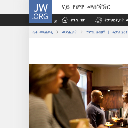
JW.ORG
ናይ የሆዋ መሰኻኽር
ቀንዲ ገጽ
ትምህርትታት 
ቤተ መጻሕፍቲ
መጽሔታት
ግምቢ ዘብዐኛ | ሓምለ 201