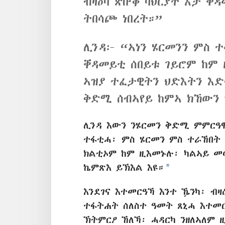
ብዛዕባ ጽቡቕ ባህርያት እታ ቐዳ
ትበሳጮ ነበረት።”
ሊንዳ፦ “ኣነን ሄርመንን ምስ 
ቐዳመይቲ ሰበይቱ ገይሮም ከም ዘ
ኣዝያ ተፈታዊትን ህድእትን እድ
ቅድሚ ሰብኣየይ ከምኣ ክኸውን 
ሊንዳ እውን ንሄርመን ቅድሚ ምምርዓዋ
ተፋቲሓ፡ ምስ ሄርመን ምስ ተራኸበት 
ክልቲኦም ከም ዚእመኑሉ፡ ካልኣይ መ
*
ኬምጽእ ይኽእል እዩ።
እንደገና እተመርዓኻ እንተ ዄንካ፡ ብ
ተፋትሐት ሰለስተ ዓመት ጸኒሓ እተመ
ኽትምርዖ ኸለኻ፡ ሓዳርካ ንዘለኣለም 