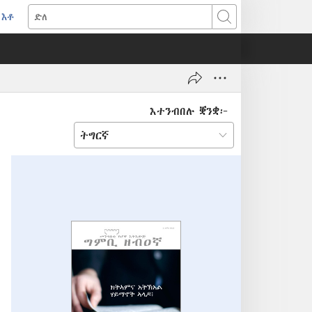
እቶ
(opens
ድለ
new
window)
እተንብበሉ ቛንቋ፦