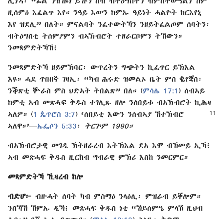
ሊንዳ፡ “ፊል ንዝዀነ ይኹን ሰብ ብትዕግስትን ብምስትውዓልን ከም
ዚሰምዕ እፈልጥ እየ። ንዓይ እውን ከምኡ ዓይነት ሓልዮት ከርእየኒ
እየ ዝደሊ” በለት። ምናልባት ንፈተውትኻን ንዘይትፈልጦም ሰባትን፡
ብትዕግስቲ ትሰምዖምን ብኣኽብሮት ተዘራርቦምን ትኸውን።
ንመጻምድትኻኸ፧
ንመጻምድትኻ ዘይምኽባር፡ ውጥረትን ግጭትን ኪፈጥር ይኽእል
እዩ። ሓደ ጥበበኛ ገዛኢ፡ “ካብ ሕሩድ ዝመልኦ ቤት ምስ ቈየቛስ፡
ንቕጽቲ ቝራስ ምስ ህድኣት ትበልጽ” በለ። (
ምሳሌ 17:1
) ሰብኣይ
ከምቲ ኣብ መጽሓፍ ቅዱስ ተገሊጹ ዘሎ ንሰበይቱ ብኣኽብሮት ኪሕዛ
ኣለዎ። (
1 ጴጥሮስ 3:7
) ‘ሰበይቲ እውን ንሰብኣያ
ኸተኽብሮ
ኣለዋ።’​—
ኤፌሶን 5:33
፡
ትርጕም 1990።
ብኣኽብሮታዊ መገዲ ኽትዘራረብ እትኽእል ደኣ እሞ ብኸመይ ኢኻ፧
ኣብ መጽሓፍ ቅዱስ ዚርከብ ግብራዊ ምኽሪ እስከ ንመርምር።
መጻምድትኻ ኺዛረብ ከሎ
ብድሆ፦
ብዙሓት ሰባት ካብ ምስማዕ ንላዕሊ፡ ምዝራብ ይቐሎም።
ንስኻኸ ኸምኡ ዲኻ፧ መጽሓፍ ቅዱስ ነቲ “ኸይሰምዔ ምላሽ ዚህብ