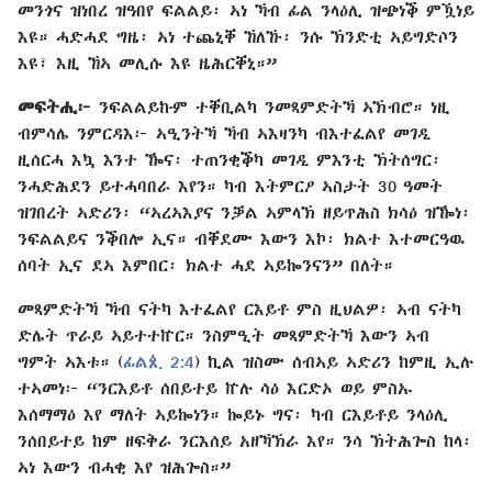
መንጎና ዝነበረ ዝዓበየ ፍልልይ፡ ኣነ ኻብ ፊል ንላዕሊ ዝጭነቕ ምዃነይ
እዩ። ሓድሓደ ግዜ፡ ኣነ ተጨኒቐ ኸለኹ፡ ንሱ ኽንድቲ ኣይግድሶን
እዩ፣ እዚ ኸኣ መሊሱ እዩ ዜሕርቐኒ።”
መፍትሒ፦
ንፍልልይኩም ተቐቢልካ ንመጻምድትኻ ኣኽብሮ። ነዚ
ብምሳሌ ንምርዳእ፦ ኣዒንትኻ ኻብ ኣእዛንካ ብእተፈልየ መገዲ
ዚሰርሓ እኳ እንተ ዀና፡ ተጠንቂቕካ መገዲ ምእንቲ ኽትሰግር፡
ንሓድሕደን ይተሓባበራ እየን። ካብ እትምርዖ ኣስታት 30 ዓመት
ዝገበረት ኣድሪን፡ “ኣረኣእያና ንቓል ኣምላኽ ዘይጥሕስ ክሳዕ ዝዀነ፡
ንፍልልይና ንቕበሎ ኢና። ብቐደሙ እውን እኮ፡ ክልተ እተመርዓዉ
ሰባት ኢና ደኣ እምበር፡ ክልተ ሓደ ኣይኰንናን” በለት።
መጻምድትኻ ኻብ ናትካ እተፈልየ ርእይቶ ምስ ዚህልዎ፡ ኣብ ናትካ
ድሌት ጥራይ ኣይተተኵር። ንስምዒት መጻምድትኻ እውን ኣብ
ግምት ኣእቱ። (
ፊልጲ 2:4
) ኪል ዝስሙ ሰብኣይ ኣድሪን ከምዚ ኢሉ
ተኣመነ፦ “ንርእይቶ ሰበይተይ ኵሉ ሳዕ እርድኦ ወይ ምስኡ
እሰማማዕ እየ ማለት ኣይኰነን። ኰይኑ ግና፡ ካብ ርእይቶይ ንላዕሊ
ንሰበይተይ ከም ዘፍቅራ ንርእሰይ አዘኻኽራ እየ። ንሳ ኽትሕጐስ ከላ፡
ኣነ እውን ብሓቂ እየ ዝሕጐስ።”