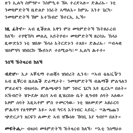
ጽን ኢልካ ስምዓዮ። ንስምዒቱ ኸኣ ተረድኣሉ። ድሕሪኡ፡ ነቲ
ንመጻምድትኻ ዜድልዮ ነገራት ኣማልእ። ከምኡ እንተ ጌርካ፡
ንመጻምድትኻ ኸም እተኽብሮ ኸተርኢ ኢኻ።
ነዚ ፈትኖ፦
ኣብ ዚቕጽል እዋን ምስ መጻምድትኻ ኽትዘራረብ
ከለኻ፡ ተሃዊኽካ መልሲ ኣይትሃብ። መጻምድትኻ ዘረባኡ ኽሳዕ
ዚውድእን ነቲ ዝበሎ ኽሳዕ እትርድኦን ተጸበ። ድሕሪኡ፡ “ብሓቂ
ዝሰምዓካ ዝነበርኩ ዀይኑዶ ተሰሚዑካ፧” ኢልካ ሕተቶ።
ንስኻ ኽትዛረብ ከለኻ
ብድሆ፦
እታ ኣቐዲማ ተጠቒሳ ዝነበረት ሊንዳ፡ “ኣብ ቴሌቪዥን
ኣብ ዚቐርብ ዜስሕቕ ድራማታት፡ ንመጻምድትኻ ብሕማቕ ምልዓልን
ምጽራፍን ብዛዕባኡ ምሕጫጭን ከም ንቡር ጌርካ እዩ ዚርአ” በለት።
ኣኽብሮት ዝጐደሎ ዘረባ ኣብ ዚዝረበሉ ቤት ዚዓብዩ ሰባት ኣለዉ።
እዞም ሰባት እዚኣቶም ምስ ተመርዓዉ፡ ነቲ ዝለመድዎ ኣዘራርባ
ምሕዳግ የጸግሞም እዩ። ኣብ ካናዳ እትነብር ኣይቪ፡ “ሕጫጨን
ጭድርታን ጸርፍን ልሙድ ኣብ ዝዀነሉ ኸባቢ እየ ዓብየ” በለት።
መፍትሒ፦
ብዛዕባ መጻምድትኻ ኽትዛረብ ከለኻ፡ “እቲ ንሰማዕቱ