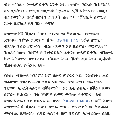
ብተመሳሳሊ፡ ንመጻምድትኻ እንተ ኣፋጢጥካዮ፡ ንርእሱ ኺከላኸለላ
ስለ ዚፍትን፡ ስምዒቱ ብዚግባእ ከይገልጽ ኢኻ እትዓግቶ። ስለዚ፡
ብሕያውነትን ብኣኽብሮትን ሕቶታት ሕተቶ፣ ተቐላጢፉ ስምዒቱ
እንተ ዘይገሊጹልካ ኸኣ፡ ተዓገሶ።
መጻምድትኻ ኺዛረብ ከሎ፡ “ንምስማዕ ቅልጡፍ፡ ንምዝራብ
ደንጓዪ፡ ንዅራ ደንጓዪ” ኹን። (
ያእቆብ 1:19
) ንፉዕ ሰማዒ፡
ብእዝኑ ጥራይ ዘይኰነስ፡ ብልቡ እውን እዩ ዚሰምዕ። መጻምድትኻ
ኺዛረብ ከሎ፡ ንስምዒቱ ኽትርድኣሉ ፈትን። መጻምድትኻ፡ ብኸመይ
ከም እትሰምዖ ብምርኣይ፡ ተኽብሮ እንተ ዄንካ ወይ እንተ ዘይኴንካ
ኼስተብህል ይኽእል እዩ።
የሱስ፡
ብኸመይ
ክንሰምዕ ከም ዘሎና ምሂሩና እዩ። ንኣብነት፡ ሓደ
ዝሓመመ ሰብኣይ ሓገዝ ደልዩ ናብ የሱስ ምስ መጸ፡ ብኡንብኡ
ንጸገሙ ኣይፈትሓሉን። ብቐዳምነት፡ ነቲ እቲ ሰብኣይ ዘቕረቦ ልመና
ሰምዐ። ድሕሪኡ፡ በቲ ዝሰምዖ ልመና ውሽጡ ተተንከፈ። ኣብ
መወዳእታኡ፡ ነቲ ሰብኣይ ኣሕወዮ። (
ማርቆስ 1:40-42
) ንስኻ እውን
መጻምድትኻ ኺዛረብ ከሎ፡ ከምኡ ግበር። መጻምድትኻ፡ ቅልጡፍ
መፍትሒ ዘይኰነስ፡ ልባዊ ሓልዮት ከም ዜድልዮ ኣይትረስዕ። ስለዚ፡