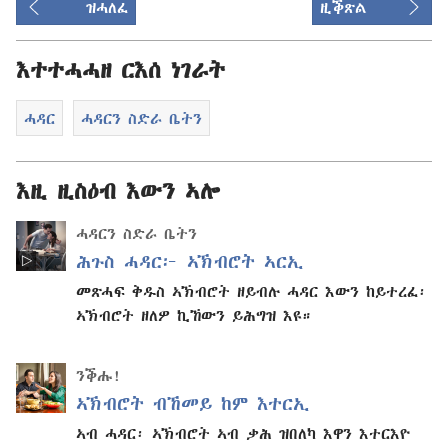
ዝሓለፈ
ዚቕጽል
እተተሓሓዘ ርእሰ ነገራት
ሓዳር
ሓዳርን ስድራ ቤትን
እዚ ዚስዕብ እውን ኣሎ
ሓዳርን ስድራ ቤትን
ሕጉስ ሓዳር፦ ኣኽብሮት ኣርኢ
መጽሓፍ ቅዱስ ኣኽብሮት ዘይብሉ ሓዳር እውን ከይተረፈ፡
ኣኽብሮት ዘለዎ ኪኸውን ይሕግዝ እዩ።
ንቕሑ!
ኣኽብሮት ብኸመይ ከም እተርኢ
ኣብ ሓዳር፡ ኣኽብሮት ኣብ ቃሕ ዝበለካ እዋን እተርእዮ