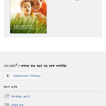
ዲጂታዊ
ሕታማት
ንምርጋፍ
ዚኸውን
ኣማራጺታት
ግምቢ
ዘብዐኛ
ነሓሰ 2011
®
JW.ORG
/ ወግዓዊ ወብ ሳይት ናይ የሆዋ መሰኻኽር
Appearance Settings
ስሉጥ ሊንክ
ክትብጻሕ ሕተት
ኣኼባ ድለ