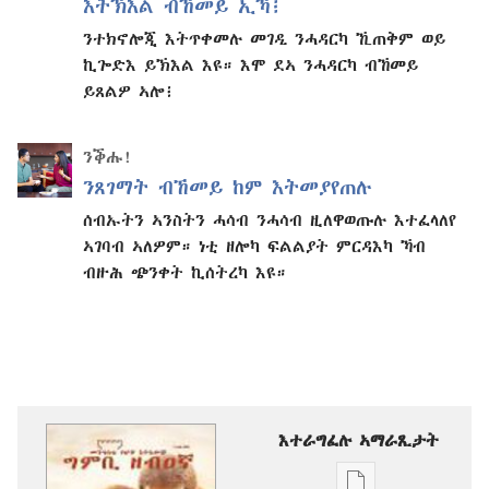
እትኽእል ብኸመይ ኢኻ፧
ንተክኖሎጂ እትጥቀመሉ መገዲ ንሓዳርካ ኺጠቅም ወይ
ኪጐድእ ይኽእል እዩ። እሞ ደኣ ንሓዳርካ ብኸመይ
ይጸልዎ ኣሎ፧
ንቕሑ!
ንጸገማት ብኸመይ ከም እትመያየጠሉ
ሰብኡትን ኣንስትን ሓሳብ ንሓሳብ ዚለዋወጡሉ እተፈላለየ
ኣገባብ ኣለዎም። ነቲ ዘሎካ ፍልልያት ምርዳእካ ኻብ
ብዙሕ ጭንቀት ኪሰትረካ እዩ።
እተራግፈሉ ኣማራጺታት