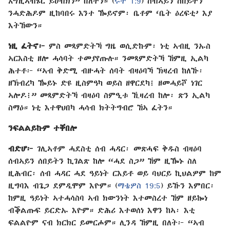
እግዚኣብሄር ይሀብክን” በለተን። (
ሩት 1:9
) ሰብኣይን ሰበይትን
ንሓድሕዶም ዚከባበሩ እንተ ዀይኖም፡ ቤቶም ‘ቤት ዕረፍቲ’ እያ
እትኸውን።
ነዚ ፈትኖ፦
ምስ መጻምድትኻ ግዜ ወሲድኩም፡ ነቲ ኣብዚ ንኡስ
ኣርእስቲ ዘሎ ሓሳባት ተመያየጡሉ። ንመጻምድትኻ ኸምዚ ኢልካ
ሕተቶ፦ “ኣብ ቅድሚ ብዙሓት ሰባት ብዛዕባኻ ኽዛረብ ከለኹ፡
ዘኽብረካ ዀይኑ ድዩ ዚስምዓካ ወይስ ዘዋርደካ፧ ዘመሓይሾ ነገር
ኣሎዶ፧” መጻምድትኻ ብዛዕባ ስምዒቱ ኺዛረብ ከሎ፡ ጽን ኢልካ
ስማዕ። ነቲ እተዋህበካ ሓሳብ ክትትግብሮ ኸኣ ፈትን።
ንፍልልይኩም ተቐበሎ
ብድሆ፦
ገሊኣቶም ሓደስቲ ሰብ ሓዳር፡ መጽሓፍ ቅዱስ ብዛዕባ
ሰብኣይን ሰበይትን ኪገልጽ ከሎ “ሓደ ስጋ” ኸም ዚዀኑ ስለ
ዚሕብር፡ ሰብ ሓዳር ሓደ ዓይነት ርእይቶ ወይ ባህርይ ኪህልዎም ከም
ዚግባእ ብጌጋ ደምዲሞም እዮም። (
ማቴዎስ 19:5
) ይኹን እምበር፡
ከምዚ ዓይነት ኣተሓሳስባ ኣብ ክውንነት እተመስረተ ኸም ዘይኰነ
ብቕልጡፍ ይርድኡ እዮም። ድሕሪ እተወሰነ እዋን ከኣ፡ እቲ
ፍልልዮም ናብ ክርክር ይመርሖም። ሊንዳ ኸምዚ በለት፦ “ኣብ