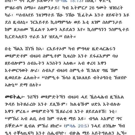
ሰብ፡” ዓሻ ኢሉ ይጽውዖ። (
ምሳሌ 18:13
) ስለዚ፡ ቅድሚ
ምዝራብካ ስማዕ። ስለምንታይ፧ ካብ እትምርዖ 26 ዓመት ዝገበረት
ካራ፡ “ሰብኣየይ ንጸገማተይ ሽዑ ንሽዑ ኺፈትሖ እንተ ዘይፍትን እዩ
ደስ ዚብለኒ። ንርእይቶይ ኪሰማምዓሉ ወይ እቲ ጸገም ስለምንታይ
ከም ዘጋጠመ ኺፈልጥ እውን ኣይደልን እየ። ኪሰምዓንን ንስምዒተይ
ኪርድኣለይን ጥራይ እየ ዝደሊ” በለት።
በቲ ኻልእ ሸነኽ ከኣ፡ ርእይቶኦም ካብ ምግላጽ ዜድሓርሕሩን
መጻምድቶም ብዛዕባ ስምዒቶም ኪዛረቡ እንተ ደፋፊእዎም ባህ
ዘይብሎምን ሰብኡትን ኣንስትን ኣለዉ። ኣብ ቀረባ እዋን
እተመርዓወት ሎሪ፡ ሰብኣያ ብዛዕባ ስምዒቱ ኺገልጽ ግዜ ኸም
ዚወስደሉ ፈለጠት። “ስምዒቱ ኽሳዕ ዚገልጸለይ ብትዕግስቲ ኽጽበዮ
ኣሎኒ” ድማ በለት።
መፍትሒ፦
ንስኻን መጻምድትኻን ብዛዕባ ሓደ ኼሰሓሕብ ዚኽእል
ጕዳይ ክትዘራረቡ እንተ ደሊኹም፡ ክልቴኹም ህድእ እትብሉሉ
እዋን ምረጹ። መጻምድትኻ ኺዘራረብ እንተ ዘይደልዩኸ፧ ነቲ፡
“ምኽሪ ኣብ ልቢ ሰብ ከም ጥልቂ ማይ እዩ፡ ብዓል ኣእምሮ ግና
ይቐድሖ” ዚብል ምኽሪ ዘክሮ። (
ምሳሌ 20:5
) ንሓደ ሰንኬሎ ኻብ
ዒላ ተቐላጢፍካ እንተ ስሒብካዮ፡ ብዙሕ ማይ ኣይትግልልን ኢኻ።