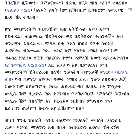
ንበረኸት ዚኸውን፡ ንምህናጽውን ዜድሊ ሰናይ ዘበለ ዘረባ” ተዛረብ።
(
ኤፌሶን 4:29
)
ካልኦት ሰባት ከም ዜኽብርዎ ዚገብሮም ኣወንታዊ
ዘረባ ኸኣ ተዛረብ።
ምስ መጻምድትኻ ንበይንኹም ኣብ እትዀኑሉ እዋን እውን
ከይተረፈ፡ ብሕጫጨ ኸይትዛረብ ወይ ከይትጻረፍ ተጠንቀቕ። ኣብ
ጥንታዊት እስራኤል፡ ሚካል በቲ ንጉስ ዝነበረ ዳዊት ሰብኣያ
ሓረቐት። ብሕጫጨ ኸኣ፡ ልክዕ ከም “ከንቱ ዝዀነ ሰብ” ከም
ዝሓሰረ ነገረቶ። ዳዊት ብዘረባኣ ጐሃየ፡ ኣምላኽ እውን ኣይተሓጐሰን።
(
2 ሳሙኤል 6:20-23
) እዚ እንታይ እዩ ዚምህረና፧ ምስ
መጻምድትኻ ኽትዘራረብ ከለኻ፡ ንቓላትካ ብጥንቃቐ ምረጽ። (
ቈሎሴ
4:6
) ካብ ዚምርዖ ሸሞንተ ዓመት ዝገበረ ፊል፡ ንሱን ሰበይቱን ሕጂ
እውን ከም ዘይሰማምዑ ገለጸ። ሓድሓደ ግዜ ዘረባኡ ነቲ ዅነታት
መሊሱ ኸም ዜጋድዶ ኸኣ ተገንዘበ። “ተኸራኺርካ ‘ምስዓር’ ንርክብካ
መሊሱ ኸም ዜበላሽዎ እየ ተረዲአ። ንርክብና ምህናጸይ ግና፡
ዜዕግብን ጠቓምን ኰይኑ እየ ረኺበዮ” በለ።
ብግዜ ጥንቲ ዝነበረት ሓንቲ ብዕድመ ዝደፍአት መበለት ንኣንስቲ
ደቃ፡ “ነፍሲ ወከፍክን ኣብ በቤት ሰብኣይክን ዕረፍቲ ኽትረኽባ