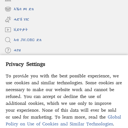
(opens
new
ኣኼባ ዞባ ድለ
(opens
window)
new
ሓድሽ ነገር
window)
ቪድዮታት
ኣብ JW.ORG ድለ
ሓገዝ
Privacy Settings
ወፈያ
(opens
new
To provide you with the best possible experience, we
window)
ቤተ መጻሕፍቲ ኢንተርነት ግምቢ ዘብዐኛ
use cookies and similar technologies. Some cookies are
(opens
new
necessary to make our website work and cannot be
®
JW Hub
window)
refused. You can accept or decline the use of
(opens
new
additional cookies, which we use only to improve
ኣፕሊኬሽን
JW Library
window)
your experience. None of this data will ever be sold
or used for marketing. To learn more, read the
Global
Policy on Use of Cookies and Similar Technologies
.