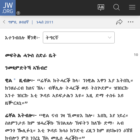
JW.ORG
እቶ
(opens
ቋንቋ
ኣብ
ዝር
new
ወብ
JW.ORG
ኣር
ግምቢ ዘብዐኛ | ነሓሰ 2011
window)
ሳይት
ድለ
ቀይር
እተንብበሉ ቛንቋ፦
መፍትሕ ሓጐስ ስድራ ቤት
ንመጻምድትኻ ኣኽብሮ
*
ዊል
ዚብሎ፦
“ሬቸል ክትሓርቕ ከላ፡ ንነዊሕ እዋን እያ እትበኪ።
ክንዘራረብ ከለና ኸኣ፡ ብቐሊሉ ትሓርቕ ወይ ትስጕደም። ዝገበርኩ
እንተ ገበርኩ እቲ ጕዳይ ኣይፍታሕን እዩ። እዚ ድማ ተስፋ እዩ
ዜቝርጸኒ።”
ሬቸል እትብሎ፦
“ዊል ናብ ገዛ ኺመጽእ ከሎ፡ እበኪ እየ ነይረ።
ስለምንታይ ከም ዝሓረቕኩ ኽገልጸሉ ኽፍትን ከለኹ ድማ፡ ኣብ
መንጎ ዀሊፉኒ። እቲ ጕዳይ ክሳዕ ክንድቲ ረዚን ከም ዘይኰነን ዕሽሽ
ክብሎን ምስ ነገረኒ ኸኣ መሊሰ ሓረቕኩ።”