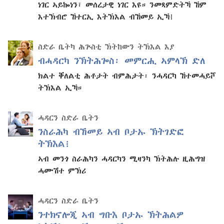
ነገር ኣይኰነን፣ መሰረታዊ ነገር እዩ። ንመጻምድትኻ ኸም
እተኽብሮ ኸተርኢ እትኽእል ብኸመይ ኢኻ፧
ስድራ ቤትካ ሕጕስቲ ኽትከውን ትኽእል እያ
ብሓዳርካ ንኽትሕጐስ፡ መምርሒ ኣምላኽ ድለ
ክልተ ቐለልቲ ሕቶታት ብምሕታት፡ ንሓዳርካ ኸተመሓይሾ
ትኽእል ኢኻ።
ሓዳርን ስድራ ቤትን
ንስራሕካ ብኸመይ ኣብ ቦታኡ ኽትገድፎ
ትኽእል፧
ኣብ መንጎ ስራሕካን ሓዳርካን ሚዛንካ ኽትሕሉ ዚሕግዝ
ሓሙሽተ ምኽሪ
ሓዳርን ስድራ ቤትን
ንተክኖሎጂ ኣብ ግቡእ ቦታኡ ኽትሕልዎ