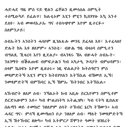
ሓድሓደ ግዜ ምስ ናይ ዊልን ሬቸልን ዚመሳሰል ስምዒት
ተሰሚዑካዶ ይፈልጥ፧ ክልቲኦም እሂን ምሂን ኪበሃሃሉ እኳ እንተ
ደለዩ፡ ኣብ መወዳእታኡ ግና ተበሳጭዮም እዮም ዚተርፉ።
ስለምንታይ፧
ሰብኡትን ኣንስትን ሓሳቦም ዚገልጹሉ መገዲ ይፈላለ እዩ፣ እተፈላለየ
ድሌት ከኣ እዩ ዘለዎም። ኣንስቲ፡ ብዙሕ ግዜ ብዛዕባ ስምዒተን
ብግልጺ ኺዛረባ እየን ዚደልያ። ብኣንጻሩ ኸኣ ብዙሓት ሰብኡት፡
ንጸገማት ብቕልጡፍ ብምፍታሕን ካብ ኣካታዒ ጕዳያት ብምህዳምን፡
ሰላም ኬስፍኑ እዮም ዚጽዕሩ። ነዚ ፍልልያት ክትሰግሮን ምስ
መጻምድትኻ እሂን ምሂን ክትበሃሃልን እትኽእል ብኸመይ ኢኻ፧
ንመጻምድትኻ ብምኽባር ኢኻ ኸምኡ ኽትገብር እትኽእል።
ኣኽብሮት ዘለዎ ሰብ፡ ንኻልኦት ክብ ኣቢሉ ይርእዮምን ስምዒቶም
ይርድኣሎምን እዩ። ካብ ቍልዕነትካ ኣትሒዝካ፡ ካብ ናትካ ዚበልጽ
ስልጣን ወይ ተመክሮ ንዘለዎም ሰባት ተኽብር ኔርካ ትኸውን። ኣብ
ሓዳር ግና፡ ምሳኻ ዚመጣጠን ቦታ ንዘለዎ ሰብ፡ ማለት ንመጻምድትኻ
ኢኻ ኸተኽብር ዘሎካ። ካብ እትምርዖ ሸሞንተ ዓመት ዝገበረት