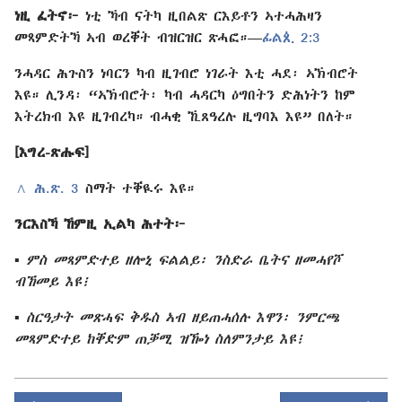
ነዚ ፈትኖ፦
ነቲ ኻብ ናትካ ዚበልጽ ርእይቶን ኣተሓሕዛን
መጻምድትኻ ኣብ ወረቐት ብዝርዝር ጽሓፎ።—
ፊልጲ 2:3
ንሓዳር ሕጉስን ነባርን ካብ ዚገብሮ ነገራት እቲ ሓደ፡ ኣኽብሮት
እዩ። ሊንዳ፡ “ኣኽብሮት፡ ካብ ሓዳርካ ዕግበትን ድሕነትን ከም
እትረክብ እዩ ዚገብረካ። ብሓቂ ኺጸዓረሉ ዚግባእ እዩ” በለት።
[እግረ-ጽሑፍ]
^
ሕ.ጽ. 3
ስማት ተቐዪሩ እዩ።
ንርእስኻ ኸምዚ ኢልካ ሕተት፦
▪
ምስ መጻምድተይ ዘሎኒ ፍልልይ፡ ንስድራ ቤትና ዘመሓየሾ
ብኸመይ እዩ፧
▪
ስርዓታት መጽሓፍ ቅዱስ ኣብ ዘይጠሓሰሉ እዋን፡ ንምርጫ
መጻምድተይ ከቐድም ጠቓሚ ዝዀነ ስለምንታይ እዩ፧